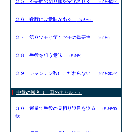
２５．不要牌の切り順を変化させる
（約6分40秒）
２６．数牌には意味がある
（約8分）
２７．第０ツモと第１ツモの重要性
（約4分）
２８．手役を狙う意味
（約5分）
２９．シャンテン数にこだわらない
（約4分30秒）
中盤の思考（土田のオカルト）
３０．運量で手役の見切り巡目を測る
（約3分50
秒）