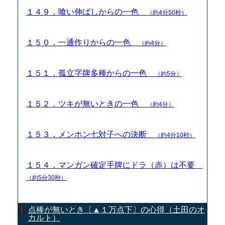
１４９．喰い伸ばしからの一色
（約4分50秒）
１５０．一通作りからの一色
（約4分）
１５１．孤立字牌多種からの一色
（約5分）
１５２．ツキが無いときの一色
（約4分）
１５３．メンホン七対子への決断
（約4分10秒）
１５４．マンガン確定手牌にドラ（赤）は不要
（約5分30秒）
点棒が無いとき〔▲１万点下〕の心得（土田のオ
カルト）