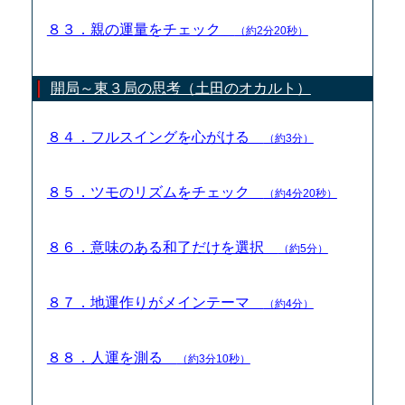
８３．親の運量をチェック
（約2分20秒）
開局～東３局の思考（土田のオカルト）
８４．フルスイングを心がける
（約3分）
８５．ツモのリズムをチェック
（約4分20秒）
８６．意味のある和了だけを選択
（約5分）
８７．地運作りがメインテーマ
（約4分）
８８．人運を測る
（約3分10秒）