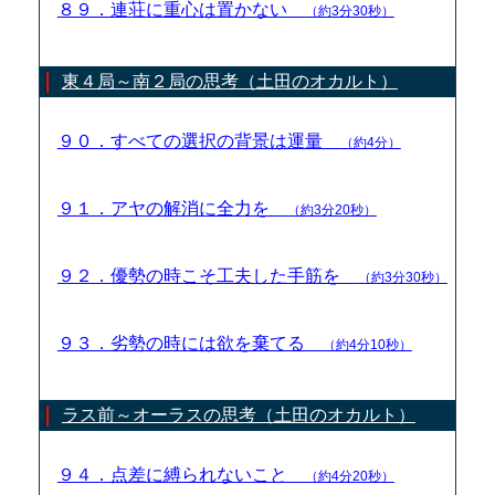
８９．連荘に重心は置かない
（約3分30秒）
東４局～南２局の思考（土田のオカルト）
９０．すべての選択の背景は運量
（約4分）
９１．アヤの解消に全力を
（約3分20秒）
９２．優勢の時こそ工夫した手筋を
（約3分30秒）
９３．劣勢の時には欲を棄てる
（約4分10秒）
ラス前～オーラスの思考（土田のオカルト）
９４．点差に縛られないこと
（約4分20秒）