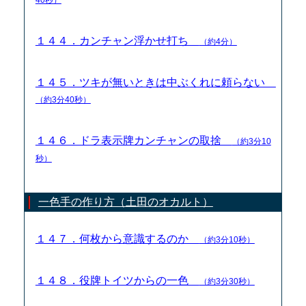
１４４．カンチャン浮かせ打ち
（約4分）
１４５．ツキが無いときは中ぶくれに頼らない
（約3分40秒）
１４６．ドラ表示牌カンチャンの取捨
（約3分10
秒）
一色手の作り方（土田のオカルト）
１４７．何枚から意識するのか
（約3分10秒）
１４８．役牌トイツからの一色
（約3分30秒）