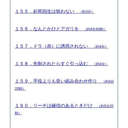
１５５．起死回生は狙わない
（約3分）
１５６．なんとかひとアガリを
（約4分40秒）
１５７．ドラ（赤）に誘惑されない
（約4分）
１５８．先制されたらすぐ引っ込む
（約4分）
１５９．手役よりも良い組み合わせ作り
（約4分
20秒）
１６０．リーチは確信のあるときだけ
（約5分20
秒）