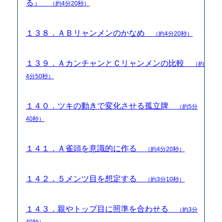
る』
（約4分20秒）
１３８．ＡＢリャンメンのかなめ
（約4分20秒）
１３９．ＡカンチャンとＣリャンメンの比較
（約
4分50秒）
１４０．ツキの動きで変化させる孤立牌
（約5分
40秒）
１４１．Ａ雀頭を意識的に作る
（約4分20秒）
１４２．５メンツ目を想定する
（約3分10秒）
１４３．親やトップ目に照準を合わせる
（約3分
40秒）