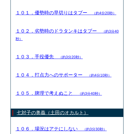
１０１．優勢時の早切りはタブー
（約4分20秒）
１０２．劣勢時のドラタンキはタブー
（約3分40
秒）
１０３．手役優先
（約3分20秒）
１０４．打点力へのサポーター
（約4分10秒）
１０５．牌理で考えぬこと
（約3分40秒）
七対子の奥義（土田のオカルト）
１０６．場況はアテにしない
（約3分30秒）