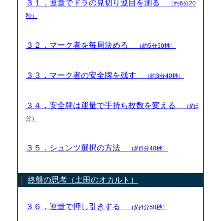
３１．運量でドラの見切り巡目を測る
（約6分20
秒）
３２．マーク者を毎局決める
（約5分50秒）
３３．マーク者の安全牌を残す
（約3分40秒）
３４．安全牌は運量で手持ち枚数を変える
（約5
分）
３５．シュンツ選択の方法
（約5分40秒）
終盤の思考（土田のオカルト）
３６．運量で押し引きする
（約4分50秒）