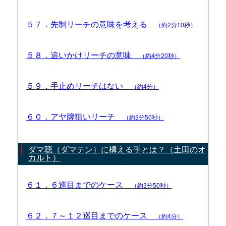
５７．先制リーチの意味を考える
（約2分10秒）
５８．追いかけリーチの意味
（約4分20秒）
５９．手止めリーチはない
（約4分）
６０．アヤ牌狙いリーチ
（約3分50秒）
ダマ聴（ダマテン）に構える手とは？（土田のオ
カルト）
６１．６巡目までのケース
（約3分50秒）
６２．７～１２巡目までのケース
（約4分）