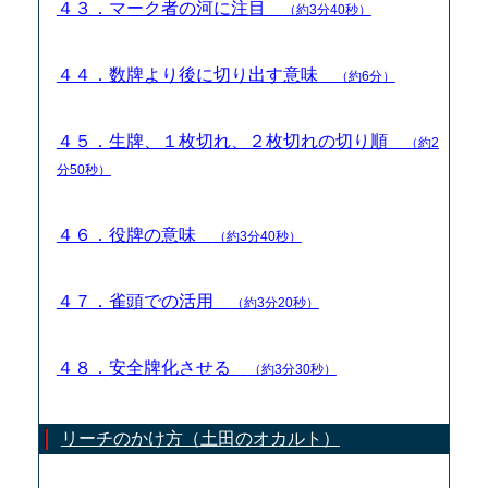
４３．マーク者の河に注目
（約3分40秒）
４４．数牌より後に切り出す意味
（約6分）
４５．生牌、１枚切れ、２枚切れの切り順
（約2
分50秒）
４６．役牌の意味
（約3分40秒）
４７．雀頭での活用
（約3分20秒）
４８．安全牌化させる
（約3分30秒）
リーチのかけ方（土田のオカルト）