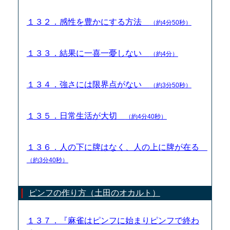
１３２．感性を豊かにする方法
（約4分50秒）
１３３．結果に一喜一憂しない
（約4分）
１３４．強さには限界点がない
（約3分50秒）
１３５．日常生活が大切
（約4分40秒）
１３６．人の下に牌はなく、人の上に牌が在る
（約3分40秒）
ピンフの作り方（土田のオカルト）
１３７．『麻雀はピンフに始まりピンフで終わ