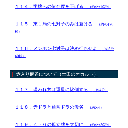
１１４．字牌への依存度を下げる
（約4分10秒）
１１５．東１局の七対子のみは避ける
（約4分20
秒）
１１６．メンホン七対子は決め打ちせよ
（約3分
40秒）
赤入り麻雀について（土田のオカルト）
１１７．現われ方は運量に比例する
（約4分）
１１８．赤ドラと通常ドラの優劣
（約5分）
１１９．４・６の孤立牌を大切に
（約4分20秒）