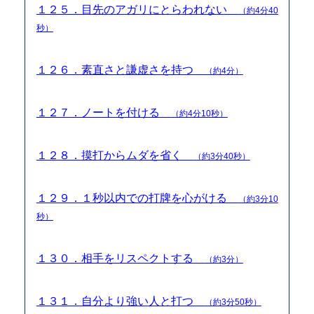
１２５．目先のアガリにとらわれない
（約4分40
秒）
１２６．素直さと謙虚さを持つ
（約4分）
１２７．ノートを付ける
（約4分10秒）
１２８．摸打からムダを省く
（約3分40秒）
１２９．１秒以内での打牌を心がける
（約3分10
秒）
１３０．相手をリスペクトする
（約3分）
１３１．自分より強い人と打つ
（約3分50秒）