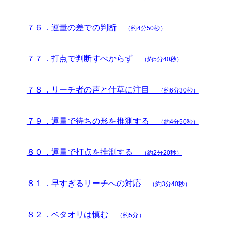
７６．運量の差での判断
（約4分50秒）
７７．打点で判断すべからず
（約5分40秒）
７８．リーチ者の声と仕草に注目
（約6分30秒）
７９．運量で待ちの形を推測する
（約4分50秒）
８０．運量で打点を推測する
（約2分20秒）
８１．早すぎるリーチへの対応
（約3分40秒）
８２．ベタオリは慎む
（約5分）