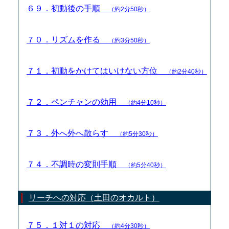
６９．初動後の手順
（約2分50秒）
７０．リズムを作る
（約3分50秒）
７１．初動をかけてはいけない方位
（約2分40秒）
７２．ペンチャンの効用
（約4分10秒）
７３．外へ外へ散らす
（約5分30秒）
７４．不調時の変則手順
（約5分40秒）
リーチへの対応（土田のオカルト）
７５．１対１の対応
（約4分30秒）