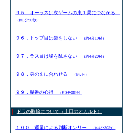
９５．オーラスは次ゲームの東１局につながる
（約3分50秒）
９６．トップ目は楽をしない
（約4分10秒）
９７．ラス目は場を乱さない
（約4分20秒）
９８．身の丈に合わせる
（約5分）
９９．親番の心得
（約3分30秒）
ドラの取捨について（土田のオカルト）
１００．運量による判断オンリー
（約4分30秒）