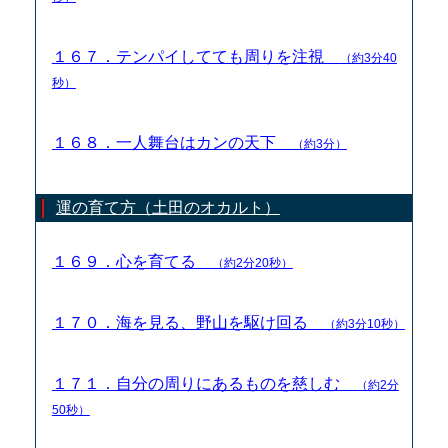
１６７．テンパイしてても周りを注視
（約3分40
秒）
１６８．一人舞台はカンの天下
（約3分）
運の育て方（土田のオカルト）
１６９．心を育てる
（約2分20秒）
１７０．海を見る、野山を駆け回る
（約3分10秒）
１７１．自分の周りにあるものを慈しむ
（約2分
50秒）