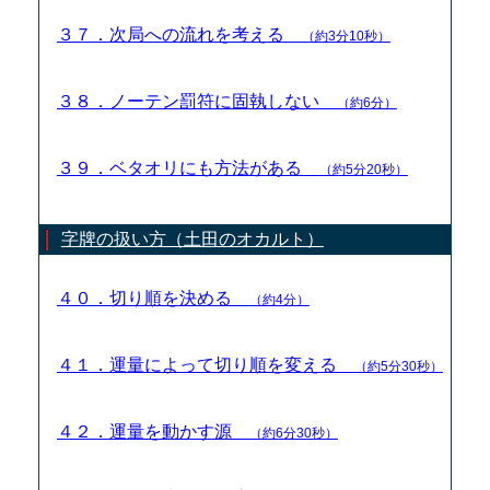
３７．次局への流れを考える
（約3分10秒）
３８．ノーテン罰符に固執しない
（約6分）
３９．ベタオリにも方法がある
（約5分20秒）
字牌の扱い方（土田のオカルト）
４０．切り順を決める
（約4分）
４１．運量によって切り順を変える
（約5分30秒）
４２．運量を動かす源
（約6分30秒）