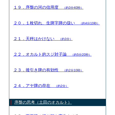
１９．序盤の河の信用度
（約3分40秒）
２０．１枚切れ、生牌字牌の扱い
（約4分10秒）
２１．天秤はかけない
（約3分）
２２．オカルト的スジ対子論
（約5分20秒）
２３．後引き牌の有効性
（約2分10秒）
２４．アヤ牌の存在
（約2分）
序盤の思考（土田のオカルト）