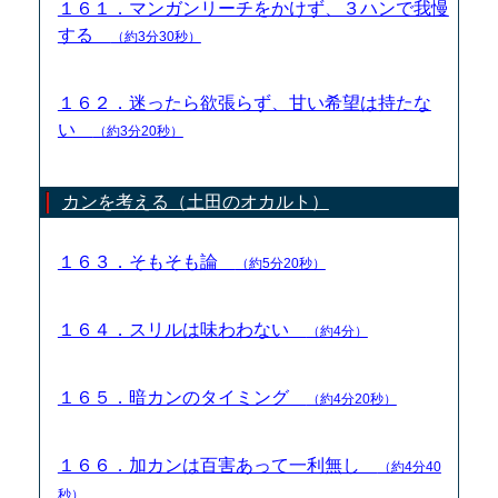
１６１．マンガンリーチをかけず、３ハンで我慢
する
（約3分30秒）
１６２．迷ったら欲張らず、甘い希望は持たな
い
（約3分20秒）
カンを考える（土田のオカルト）
１６３．そもそも論
（約5分20秒）
１６４．スリルは味わわない
（約4分）
１６５．暗カンのタイミング
（約4分20秒）
１６６．加カンは百害あって一利無し
（約4分40
秒）