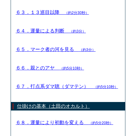
６３．１３巡目以降
（約2分30秒）
６４．運量による判断
（約3分）
６５．マーク者の河を見る
（約3分）
６６．親とのアヤ
（約5分10秒）
６７．打点系ダマ聴（ダマテン）
（約5分10秒）
仕掛けの基本（土田のオカルト）
６８．運量により初動を変える
（約5分20秒）