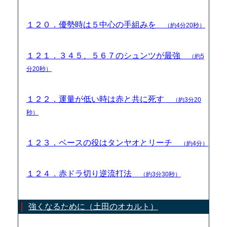
１２０．優勢時は５中心の手組みを
（約4分20秒）
１２１．３４５、５６７のシュンツが最強
（約5
分20秒）
１２２．運量が低い時は赤と共に死す
（約3分20
秒）
１２３．ベースの役はタンヤオとリーチ
（約4分）
１２４．赤ドラ切り逆流打法
（約3分30秒）
強くなるために（土田のオカルト）