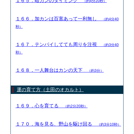
１６５．暗カンのタイミング
（約4分20秒）
１６６．加カンは百害あって一利無し
（約4分40
秒）
１６７．テンパイしてても周りを注視
（約3分40
秒）
１６８．一人舞台はカンの天下
（約3分）
運の育て方（土田のオカルト）
１６９．心を育てる
（約2分20秒）
１７０．海を見る、野山を駆け回る
（約3分10秒）