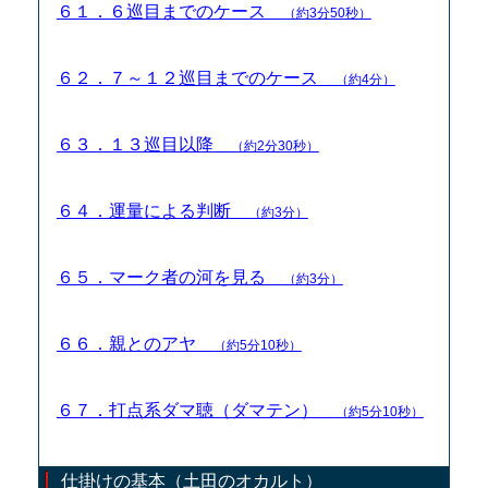
６１．６巡目までのケース
（約3分50秒）
６２．７～１２巡目までのケース
（約4分）
６３．１３巡目以降
（約2分30秒）
６４．運量による判断
（約3分）
６５．マーク者の河を見る
（約3分）
６６．親とのアヤ
（約5分10秒）
６７．打点系ダマ聴（ダマテン）
（約5分10秒）
仕掛けの基本（土田のオカルト）