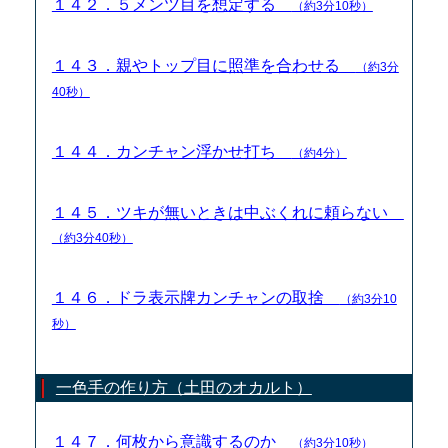
１４２．５メンツ目を想定する
（約3分10秒）
１４３．親やトップ目に照準を合わせる
（約3分
40秒）
１４４．カンチャン浮かせ打ち
（約4分）
１４５．ツキが無いときは中ぶくれに頼らない
（約3分40秒）
１４６．ドラ表示牌カンチャンの取捨
（約3分10
秒）
一色手の作り方（土田のオカルト）
１４７．何枚から意識するのか
（約3分10秒）