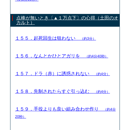
点棒が無いとき〔▲１万点下〕の心得（土田のオ
カルト）
１５５．起死回生は狙わない
（約3分）
１５６．なんとかひとアガリを
（約4分40秒）
１５７．ドラ（赤）に誘惑されない
（約4分）
１５８．先制されたらすぐ引っ込む
（約4分）
１５９．手役よりも良い組み合わせ作り
（約4分
20秒）