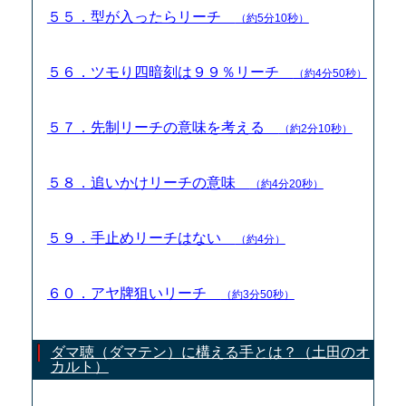
５５．型が入ったらリーチ
（約5分10秒）
５６．ツモり四暗刻は９９％リーチ
（約4分50秒）
５７．先制リーチの意味を考える
（約2分10秒）
５８．追いかけリーチの意味
（約4分20秒）
５９．手止めリーチはない
（約4分）
６０．アヤ牌狙いリーチ
（約3分50秒）
ダマ聴（ダマテン）に構える手とは？（土田のオ
カルト）