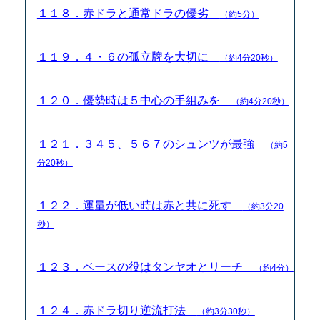
１１８．赤ドラと通常ドラの優劣
（約5分）
１１９．４・６の孤立牌を大切に
（約4分20秒）
１２０．優勢時は５中心の手組みを
（約4分20秒）
１２１．３４５、５６７のシュンツが最強
（約5
分20秒）
１２２．運量が低い時は赤と共に死す
（約3分20
秒）
１２３．ベースの役はタンヤオとリーチ
（約4分）
１２４．赤ドラ切り逆流打法
（約3分30秒）