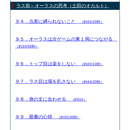
ラス前～オーラスの思考（土田のオカルト）
９４．点差に縛られないこと
（約4分20秒）
９５．オーラスは次ゲームの東１局につながる
（約3分50秒）
９６．トップ目は楽をしない
（約4分10秒）
９７．ラス目は場を乱さない
（約4分20秒）
９８．身の丈に合わせる
（約5分）
９９．親番の心得
（約3分30秒）