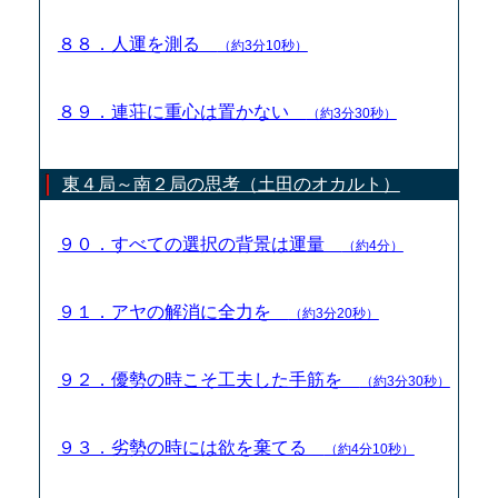
８８．人運を測る
（約3分10秒）
８９．連荘に重心は置かない
（約3分30秒）
東４局～南２局の思考（土田のオカルト）
９０．すべての選択の背景は運量
（約4分）
９１．アヤの解消に全力を
（約3分20秒）
９２．優勢の時こそ工夫した手筋を
（約3分30秒）
９３．劣勢の時には欲を棄てる
（約4分10秒）