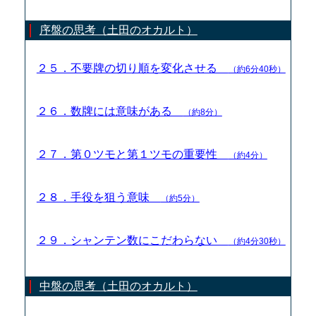
序盤の思考（土田のオカルト）
２５．不要牌の切り順を変化させる
（約6分40秒）
２６．数牌には意味がある
（約8分）
２７．第０ツモと第１ツモの重要性
（約4分）
２８．手役を狙う意味
（約5分）
２９．シャンテン数にこだわらない
（約4分30秒）
中盤の思考（土田のオカルト）