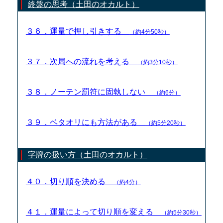
終盤の思考（土田のオカルト）
３６．運量で押し引きする
（約4分50秒）
３７．次局への流れを考える
（約3分10秒）
３８．ノーテン罰符に固執しない
（約6分）
３９．ベタオリにも方法がある
（約5分20秒）
字牌の扱い方（土田のオカルト）
４０．切り順を決める
（約4分）
４１．運量によって切り順を変える
（約5分30秒）