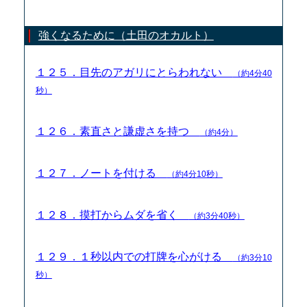
強くなるために（土田のオカルト）
１２５．目先のアガリにとらわれない
（約4分40
秒）
１２６．素直さと謙虚さを持つ
（約4分）
１２７．ノートを付ける
（約4分10秒）
１２８．摸打からムダを省く
（約3分40秒）
１２９．１秒以内での打牌を心がける
（約3分10
秒）