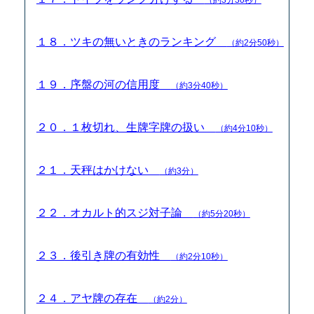
１８．ツキの無いときのランキング
（約2分50秒）
１９．序盤の河の信用度
（約3分40秒）
２０．１枚切れ、生牌字牌の扱い
（約4分10秒）
２１．天秤はかけない
（約3分）
２２．オカルト的スジ対子論
（約5分20秒）
２３．後引き牌の有効性
（約2分10秒）
２４．アヤ牌の存在
（約2分）