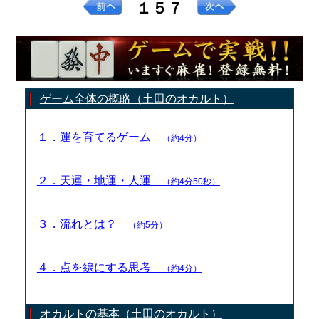
１５７
ゲーム全体の概略（土田のオカルト）
１．運を育てるゲーム
（約4分）
２．天運・地運・人運
（約4分50秒）
３．流れとは？
（約5分）
４．点を線にする思考
（約4分）
オカルトの基本（土田のオカルト）