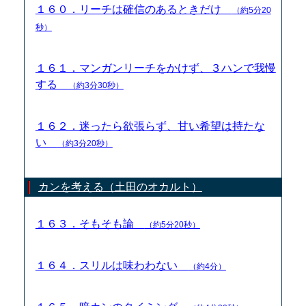
１６０．リーチは確信のあるときだけ
（約5分20
秒）
１６１．マンガンリーチをかけず、３ハンで我慢
する
（約3分30秒）
１６２．迷ったら欲張らず、甘い希望は持たな
い
（約3分20秒）
カンを考える（土田のオカルト）
１６３．そもそも論
（約5分20秒）
１６４．スリルは味わわない
（約4分）