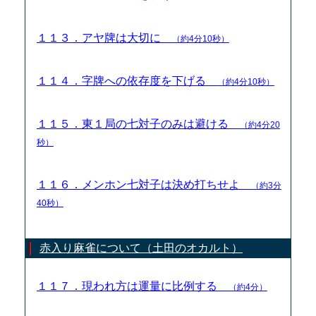
１１３．アヤ牌は大切に
（約4分10秒）
１１４．字牌への依存度を下げる
（約4分10秒）
１１５．東１局の七対子のみは避ける
（約4分20
秒）
１１６．メンホン七対子は決め打ちせよ
（約3分
40秒）
赤入り麻雀について（土田のオカルト）
１１７．現われ方は運量に比例する
（約4分）