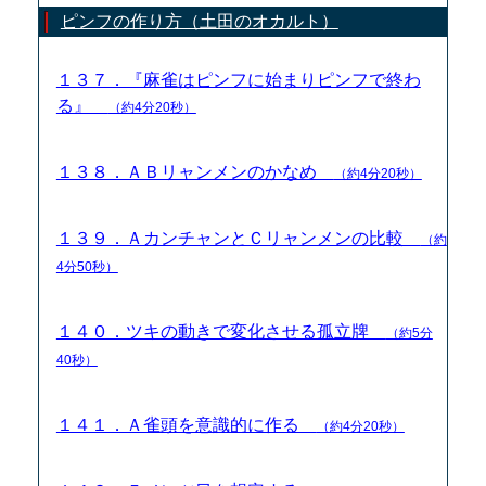
ピンフの作り方（土田のオカルト）
１３７．『麻雀はピンフに始まりピンフで終わ
る』
（約4分20秒）
１３８．ＡＢリャンメンのかなめ
（約4分20秒）
１３９．ＡカンチャンとＣリャンメンの比較
（約
4分50秒）
１４０．ツキの動きで変化させる孤立牌
（約5分
40秒）
１４１．Ａ雀頭を意識的に作る
（約4分20秒）