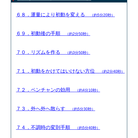
６８．運量により初動を変える
（約5分20秒）
６９．初動後の手順
（約2分50秒）
７０．リズムを作る
（約3分50秒）
７１．初動をかけてはいけない方位
（約2分40秒）
７２．ペンチャンの効用
（約4分10秒）
７３．外へ外へ散らす
（約5分30秒）
７４．不調時の変則手順
（約5分40秒）