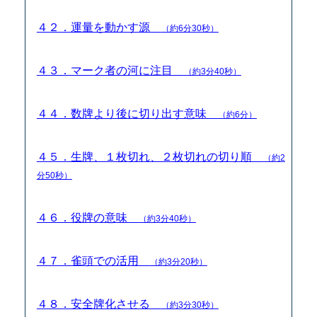
４２．運量を動かす源
（約6分30秒）
４３．マーク者の河に注目
（約3分40秒）
４４．数牌より後に切り出す意味
（約6分）
４５．生牌、１枚切れ、２枚切れの切り順
（約2
分50秒）
４６．役牌の意味
（約3分40秒）
４７．雀頭での活用
（約3分20秒）
４８．安全牌化させる
（約3分30秒）