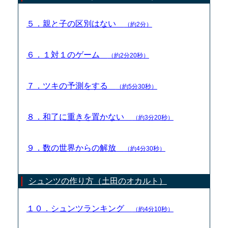
５．親と子の区別はない
（約2分）
６．１対１のゲーム
（約2分20秒）
７．ツキの予測をする
（約5分30秒）
８．和了に重きを置かない
（約3分20秒）
９．数の世界からの解放
（約4分30秒）
シュンツの作り方（土田のオカルト）
１０．シュンツランキング
（約4分10秒）