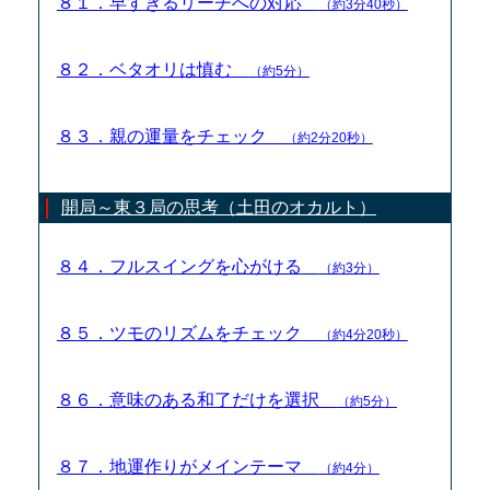
８１．早すぎるリーチへの対応
（約3分40秒）
８２．ベタオリは慎む
（約5分）
８３．親の運量をチェック
（約2分20秒）
開局～東３局の思考（土田のオカルト）
８４．フルスイングを心がける
（約3分）
８５．ツモのリズムをチェック
（約4分20秒）
８６．意味のある和了だけを選択
（約5分）
８７．地運作りがメインテーマ
（約4分）