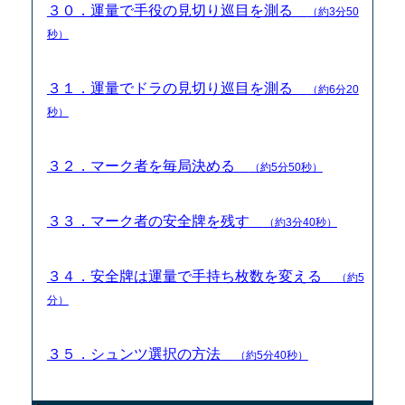
３０．運量で手役の見切り巡目を測る
（約3分50
秒）
３１．運量でドラの見切り巡目を測る
（約6分20
秒）
３２．マーク者を毎局決める
（約5分50秒）
３３．マーク者の安全牌を残す
（約3分40秒）
３４．安全牌は運量で手持ち枚数を変える
（約5
分）
３５．シュンツ選択の方法
（約5分40秒）