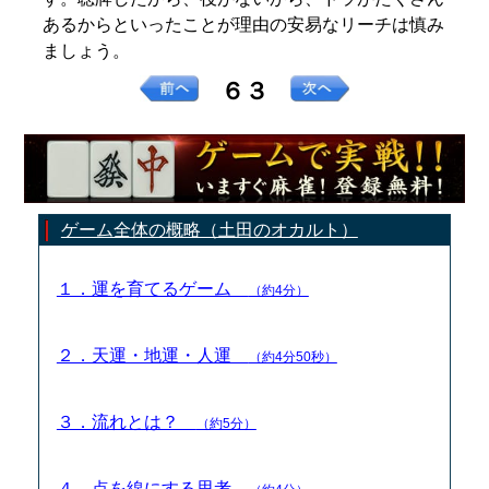
あるからといったことが理由の安易なリーチは慎み
ましょう。
６３
ゲーム全体の概略（土田のオカルト）
１．運を育てるゲーム
（約4分）
２．天運・地運・人運
（約4分50秒）
３．流れとは？
（約5分）
４．点を線にする思考