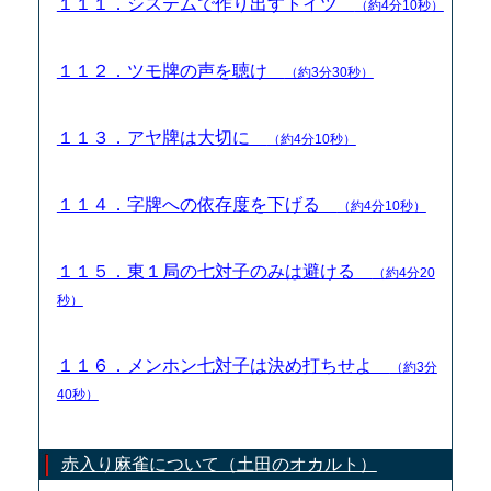
１１１．システムで作り出すトイツ
（約4分10秒）
１１２．ツモ牌の声を聴け
（約3分30秒）
１１３．アヤ牌は大切に
（約4分10秒）
１１４．字牌への依存度を下げる
（約4分10秒）
１１５．東１局の七対子のみは避ける
（約4分20
秒）
１１６．メンホン七対子は決め打ちせよ
（約3分
40秒）
赤入り麻雀について（土田のオカルト）