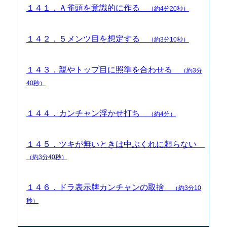
１４１．Ａ雀頭を意識的に作る
（約4分20秒）
１４２．５メンツ目を想定する
（約3分10秒）
１４３．親やトップ目に照準を合わせる
（約3分
40秒）
１４４．カンチャン浮かせ打ち
（約4分）
１４５．ツキが無いときは中ぶくれに頼らない
（約3分40秒）
１４６．ドラ表示牌カンチャンの取捨
（約3分10
秒）