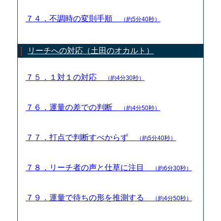
７４．不調時の変則手順
（約5分40秒）
リーチへの対応（土田のオカルト）
７５．１対１の対応
（約4分30秒）
７６．運量の差での判断
（約4分50秒）
７７．打点で判断すべからず
（約5分40秒）
７８．リーチ者の声と仕草に注目
（約6分30秒）
７９．運量で待ちの形を推測する
（約4分50秒）