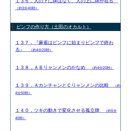
１３６．人の下に牌はなく、人の上に牌が在る
（約3分40秒）
ピンフの作り方（土田のオカルト）
１３７．『麻雀はピンフに始まりピンフで終わ
る』
（約4分20秒）
１３８．ＡＢリャンメンのかなめ
（約4分20秒）
１３９．ＡカンチャンとＣリャンメンの比較
（約
4分50秒）
１４０．ツキの動きで変化させる孤立牌
（約5分
40秒）