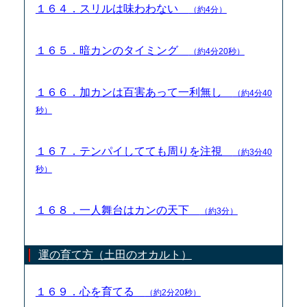
１６４．スリルは味わわない
（約4分）
１６５．暗カンのタイミング
（約4分20秒）
１６６．加カンは百害あって一利無し
（約4分40
秒）
１６７．テンパイしてても周りを注視
（約3分40
秒）
１６８．一人舞台はカンの天下
（約3分）
運の育て方（土田のオカルト）
１６９．心を育てる
（約2分20秒）