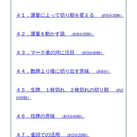
４１．運量によって切り順を変える
（約5分30秒）
４２．運量を動かす源
（約6分30秒）
４３．マーク者の河に注目
（約3分40秒）
４４．数牌より後に切り出す意味
（約6分）
４５．生牌、１枚切れ、２枚切れの切り順
（約2
分50秒）
４６．役牌の意味
（約3分40秒）
４７．雀頭での活用
（約3分20秒）