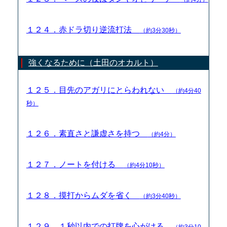
１２４．赤ドラ切り逆流打法
（約3分30秒）
強くなるために（土田のオカルト）
１２５．目先のアガリにとらわれない
（約4分40
秒）
１２６．素直さと謙虚さを持つ
（約4分）
１２７．ノートを付ける
（約4分10秒）
１２８．摸打からムダを省く
（約3分40秒）
１２９．１秒以内での打牌を心がける
（約3分10