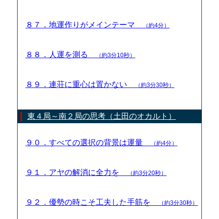
８７．地運作りがメインテーマ
（約4分）
８８．人運を測る
（約3分10秒）
８９．連荘に重心は置かない
（約3分30秒）
東４局～南２局の思考（土田のオカルト）
９０．すべての選択の背景は運量
（約4分）
９１．アヤの解消に全力を
（約3分20秒）
９２．優勢の時こそ工夫した手筋を
（約3分30秒）