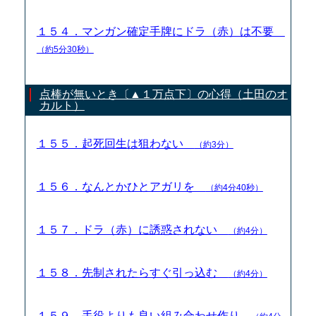
１５４．マンガン確定手牌にドラ（赤）は不要
（約5分30秒）
点棒が無いとき〔▲１万点下〕の心得（土田のオ
カルト）
１５５．起死回生は狙わない
（約3分）
１５６．なんとかひとアガリを
（約4分40秒）
１５７．ドラ（赤）に誘惑されない
（約4分）
１５８．先制されたらすぐ引っ込む
（約4分）
１５９．手役よりも良い組み合わせ作り