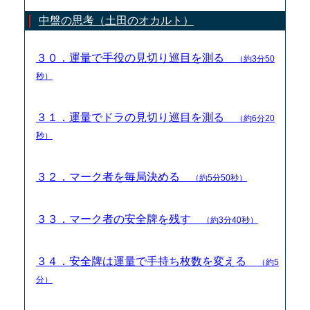
中盤の思考（土田のオカルト）
３０．運量で手役の見切り巡目を測る
（約3分50
秒）
３１．運量でドラの見切り巡目を測る
（約6分20
秒）
３２．マーク者を毎局決める
（約5分50秒）
３３．マーク者の安全牌を残す
（約3分40秒）
３４．安全牌は運量で手持ち枚数を変える
（約5
分）