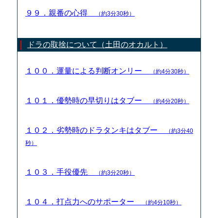
９９．親番の心得
（約3分30秒）
ドラの取捨について（土田のオカルト）
１００．運量による判断オンリー
（約4分30秒）
１０１．優勢時の早切りはタブー
（約4分20秒）
１０２．劣勢時のドラタンキはタブー
（約3分40
秒）
１０３．手役優先
（約3分20秒）
１０４．打点力へのサポーター
（約4分10秒）