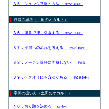
３５．シュンツ選択の方法
（約5分40秒）
終盤の思考（土田のオカルト）
３６．運量で押し引きする
（約4分50秒）
３７．次局への流れを考える
（約3分10秒）
３８．ノーテン罰符に固執しない
（約6分）
３９．ベタオリにも方法がある
（約5分20秒）
字牌の扱い方（土田のオカルト）
４０．切り順を決める
（約4分）