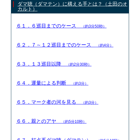
ダマ聴（ダマテン）に構える手とは？（土田のオ
カルト）
６１．６巡目までのケース
（約3分50秒）
６２．７～１２巡目までのケース
（約4分）
６３．１３巡目以降
（約2分30秒）
６４．運量による判断
（約3分）
６５．マーク者の河を見る
（約3分）
６６．親とのアヤ
（約5分10秒）