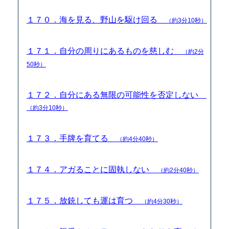
１７０．海を見る、野山を駆け回る
（約3分10秒）
１７１．自分の周りにあるものを慈しむ
（約2分
50秒）
１７２．自分にある無限の可能性を否定しない
（約3分10秒）
１７３．手牌を育てる
（約4分40秒）
１７４．アガることに固執しない
（約2分40秒）
１７５．放銃しても運は育つ
（約4分30秒）