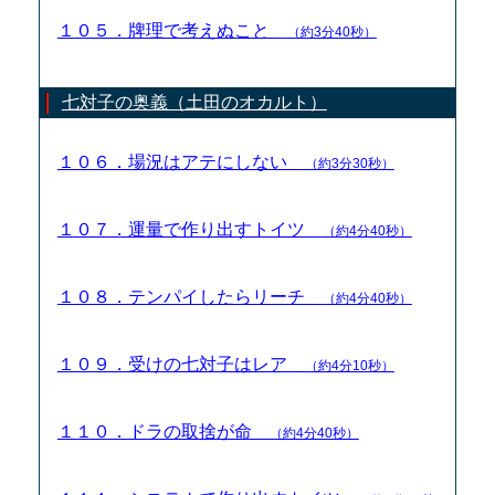
１０５．牌理で考えぬこと
（約3分40秒）
七対子の奥義（土田のオカルト）
１０６．場況はアテにしない
（約3分30秒）
１０７．運量で作り出すトイツ
（約4分40秒）
１０８．テンパイしたらリーチ
（約4分40秒）
１０９．受けの七対子はレア
（約4分10秒）
１１０．ドラの取捨が命
（約4分40秒）