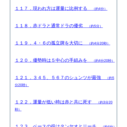
１１７．現われ方は運量に比例する
（約4分）
１１８．赤ドラと通常ドラの優劣
（約5分）
１１９．４・６の孤立牌を大切に
（約4分20秒）
１２０．優勢時は５中心の手組みを
（約4分20秒）
１２１．３４５、５６７のシュンツが最強
（約5
分20秒）
１２２．運量が低い時は赤と共に死す
（約3分20
秒）
１２３．ベースの役はタンヤオとリーチ
（約4分）