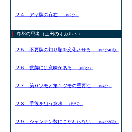
２４．アヤ牌の存在
（約2分）
序盤の思考（土田のオカルト）
２５．不要牌の切り順を変化させる
（約6分40秒）
２６．数牌には意味がある
（約8分）
２７．第０ツモと第１ツモの重要性
（約4分）
２８．手役を狙う意味
（約5分）
２９．シャンテン数にこだわらない
（約4分30秒）