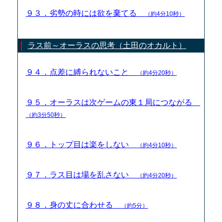
９３．劣勢の時には欲を棄てる
（約4分10秒）
ラス前～オーラスの思考（土田のオカルト）
９４．点差に縛られないこと
（約4分20秒）
９５．オーラスは次ゲームの東１局につながる
（約3分50秒）
９６．トップ目は楽をしない
（約4分10秒）
９７．ラス目は場を乱さない
（約4分20秒）
９８．身の丈に合わせる
（約5分）