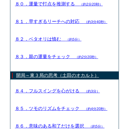
８０．運量で打点を推測する
（約2分20秒）
８１．早すぎるリーチへの対応
（約3分40秒）
８２．ベタオリは慎む
（約5分）
８３．親の運量をチェック
（約2分20秒）
開局～東３局の思考（土田のオカルト）
８４．フルスイングを心がける
（約3分）
８５．ツモのリズムをチェック
（約4分20秒）
８６．意味のある和了だけを選択
（約5分）