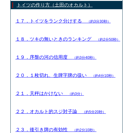
トイツの作り方（土田のオカルト）
１７．トイツをランク分けする
（約3分30秒）
１８．ツキの無いときのランキング
（約2分50秒）
１９．序盤の河の信用度
（約3分40秒）
２０．１枚切れ、生牌字牌の扱い
（約4分10秒）
２１．天秤はかけない
（約3分）
２２．オカルト的スジ対子論
（約5分20秒）
２３．後引き牌の有効性
（約2分10秒）