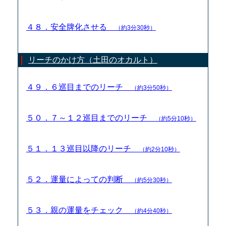
４８．安全牌化させる
（約3分30秒）
リーチのかけ方（土田のオカルト）
４９．６巡目までのリーチ
（約3分50秒）
５０．７～１２巡目までのリーチ
（約5分10秒）
５１．１３巡目以降のリーチ
（約2分10秒）
５２．運量によっての判断
（約5分30秒）
５３．親の運量をチェック
（約4分40秒）