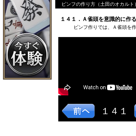
ピンフの作り方（土田のオカルト
１４１．Ａ雀頭を意識的に作る
ピンフ作りでは、Ａ雀頭を
１４１