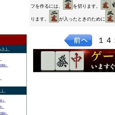
フを作るには、
を切ります。
ります。
が入ったときのために
１４
ルト）
）
50秒）
）
ト）
分）
秒）
30秒）