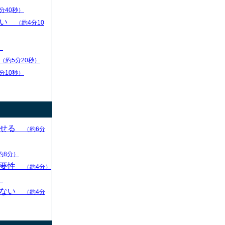
分40秒）
扱い
（約4分10
）
（約5分20秒）
分10秒）
させる
（約6分
約8分）
重要性
（約4分）
）
らない
（約4分