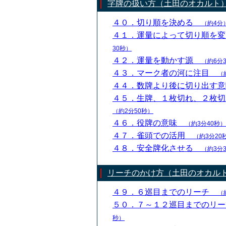
字牌の扱い方（土田のオカルト
４０．切り順を決める
（約4分
４１．運量によって切り順を
30秒）
４２．運量を動かす源
（約6分
４３．マーク者の河に注目
（
４４．数牌より後に切り出す
４５．生牌、１枚切れ、２枚
（約2分50秒）
４６．役牌の意味
（約3分40秒）
４７．雀頭での活用
（約3分20
４８．安全牌化させる
（約3分
リーチのかけ方（土田のオカル
４９．６巡目までのリーチ
（
５０．７～１２巡目までのリ
秒）