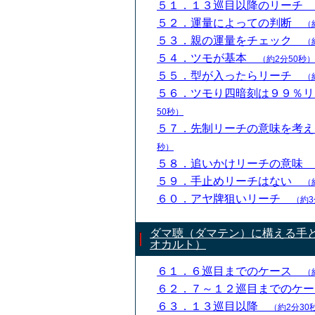
５１．１３巡目以降のリーチ
５２．運量によっての判断
（
５３．親の運量をチェック
（
５４．ツモが基本
（約2分50秒）
５５．型が入ったらリーチ
（
５６．ツモり四暗刻は９９％
50秒）
５７．先制リーチの意味を考
秒）
５８．追いかけリーチの意味
５９．手止めリーチはない
（
６０．アヤ牌狙いリーチ
（約3
ダマ聴（ダマテン）に構える手
オカルト）
６１．６巡目までのケース
（
６２．７～１２巡目までのケ
６３．１３巡目以降
（約2分30