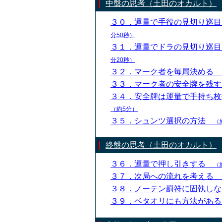
中盤の思考（土田のオカルト）
３０．運量で手役の見切り巡
分50秒）
３１．運量でドラの見切り巡
分20秒）
３２．マーク者を毎局決める
３３．マーク者の安全牌を残
３４．安全牌は運量で手持ち
（約5分）
３５．シュンツ選択の方法
（
終盤の思考（土田のオカルト）
３６．運量で押し引きする
（
３７．次局への流れを考える
３８．ノーテン罰符に固執し
３９．ベタオリにも方法があ