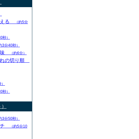
）
）
変える
（約5分
30秒）
約3分40秒）
意味
（約6分）
切れの切り順
秒）
30秒）
ト）
約3分50秒）
ーチ
（約5分10