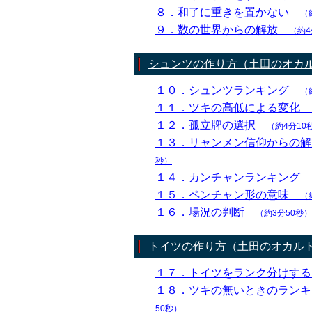
８．和了に重きを置かない
（
９．数の世界からの解放
（約4
シュンツの作り方（土田のオカ
１０．シュンツランキング
（
１１．ツキの高低による変化
１２．孤立牌の選択
（約4分10
１３．リャンメン信仰からの
秒）
１４．カンチャンランキング
１５．ペンチャン形の意味
（
１６．場況の判断
（約3分50秒）
トイツの作り方（土田のオカル
１７．トイツをランク分けす
１８．ツキの無いときのラン
50秒）