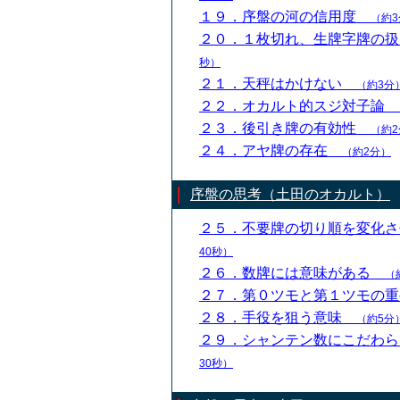
１９．序盤の河の信用度
（約3
２０．１枚切れ、生牌字牌の
秒）
２１．天秤はかけない
（約3分
２２．オカルト的スジ対子論
２３．後引き牌の有効性
（約2
２４．アヤ牌の存在
（約2分）
序盤の思考（土田のオカルト）
２５．不要牌の切り順を変化
40秒）
２６．数牌には意味がある
（
２７．第０ツモと第１ツモの
２８．手役を狙う意味
（約5分
２９．シャンテン数にこだわ
30秒）