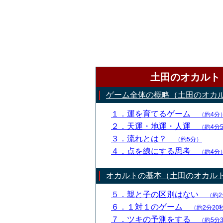
土田のオカルト
ゲーム全体の概略（土田のオカ
１．運を育てるゲーム
（約4分
２．天運・地運・人運
（約4分
３．流れとは？
（約5分）
４．点を線にする思考
（約4分
オカルトの基本（土田のオカル
５．親と子の区別はない
（約2
６．１対１のゲーム
（約2分20
７．ツキの予測をする
（約5分