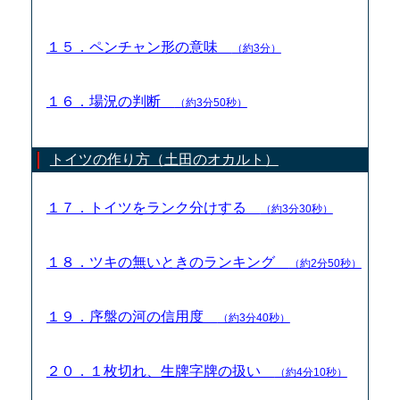
１５．ペンチャン形の意味
（約3分）
１６．場況の判断
（約3分50秒）
トイツの作り方（土田のオカルト）
１７．トイツをランク分けする
（約3分30秒）
１８．ツキの無いときのランキング
（約2分50秒）
１９．序盤の河の信用度
（約3分40秒）
２０．１枚切れ、生牌字牌の扱い
（約4分10秒）