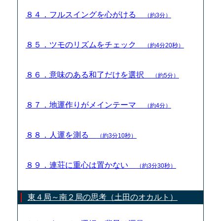
８４．フルスイングを心がける
（約3分）
８５．ツモのリズムをチェック
（約4分20秒）
８６．意味のある和了だけを選択
（約5分）
８７．地運作りがメインテーマ
（約4分）
８８．人運を測る
（約3分10秒）
８９．連荘に重心は置かない
（約3分30秒）
東４局～南２局の思考（土田のオカルト）