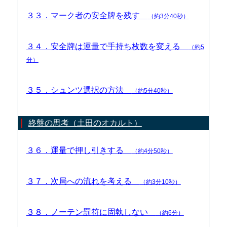
３３．マーク者の安全牌を残す
（約3分40秒）
３４．安全牌は運量で手持ち枚数を変える
（約5
分）
３５．シュンツ選択の方法
（約5分40秒）
終盤の思考（土田のオカルト）
３６．運量で押し引きする
（約4分50秒）
３７．次局への流れを考える
（約3分10秒）
３８．ノーテン罰符に固執しない
（約6分）