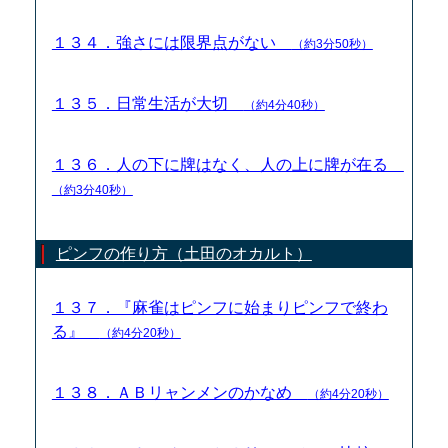
１３４．強さには限界点がない
（約3分50秒）
１３５．日常生活が大切
（約4分40秒）
１３６．人の下に牌はなく、人の上に牌が在る
（約3分40秒）
ピンフの作り方（土田のオカルト）
１３７．『麻雀はピンフに始まりピンフで終わ
る』
（約4分20秒）
１３８．ＡＢリャンメンのかなめ
（約4分20秒）