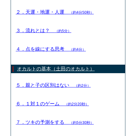
２．天運・地運・人運
（約4分50秒）
３．流れとは？
（約5分）
４．点を線にする思考
（約4分）
オカルトの基本（土田のオカルト）
５．親と子の区別はない
（約2分）
６．１対１のゲーム
（約2分20秒）
７．ツキの予測をする
（約5分30秒）