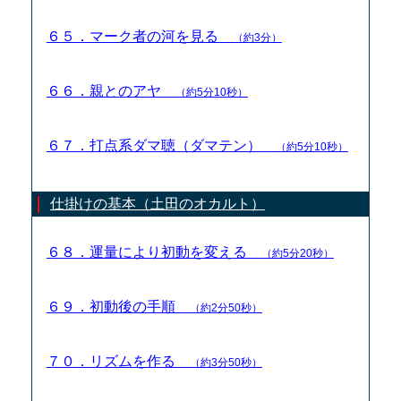
６５．マーク者の河を見る
（約3分）
６６．親とのアヤ
（約5分10秒）
６７．打点系ダマ聴（ダマテン）
（約5分10秒）
仕掛けの基本（土田のオカルト）
６８．運量により初動を変える
（約5分20秒）
６９．初動後の手順
（約2分50秒）
７０．リズムを作る
（約3分50秒）