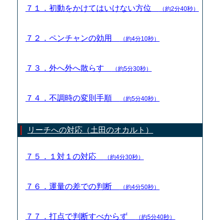
７１．初動をかけてはいけない方位
（約2分40秒）
７２．ペンチャンの効用
（約4分10秒）
７３．外へ外へ散らす
（約5分30秒）
７４．不調時の変則手順
（約5分40秒）
リーチへの対応（土田のオカルト）
７５．１対１の対応
（約4分30秒）
７６．運量の差での判断
（約4分50秒）
７７．打点で判断すべからず
（約5分40秒）