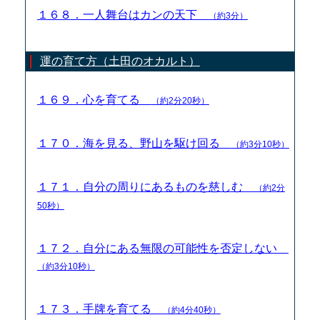
１６８．一人舞台はカンの天下
（約3分）
運の育て方（土田のオカルト）
１６９．心を育てる
（約2分20秒）
１７０．海を見る、野山を駆け回る
（約3分10秒）
１７１．自分の周りにあるものを慈しむ
（約2分
50秒）
１７２．自分にある無限の可能性を否定しない
（約3分10秒）
１７３．手牌を育てる
（約4分40秒）