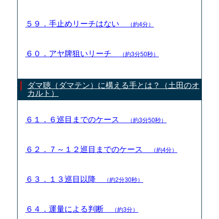
５９．手止めリーチはない
（約4分）
６０．アヤ牌狙いリーチ
（約3分50秒）
ダマ聴（ダマテン）に構える手とは？（土田のオ
カルト）
６１．６巡目までのケース
（約3分50秒）
６２．７～１２巡目までのケース
（約4分）
６３．１３巡目以降
（約2分30秒）
６４．運量による判断
（約3分）