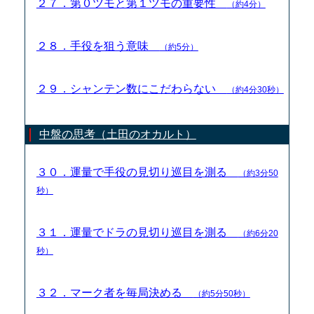
２７．第０ツモと第１ツモの重要性
（約4分）
２８．手役を狙う意味
（約5分）
２９．シャンテン数にこだわらない
（約4分30秒）
中盤の思考（土田のオカルト）
３０．運量で手役の見切り巡目を測る
（約3分50
秒）
３１．運量でドラの見切り巡目を測る
（約6分20
秒）
３２．マーク者を毎局決める
（約5分50秒）