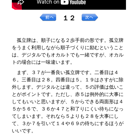
１２
孤立牌は、順子になる２歩手前の形です。孤立牌
をうまく利用しながら順子づくりに励むということ
は、デジタルでもオカルトでも一緒ですが、オカル
トの場合には一味違います。
まず、３７が一番良い孤立牌です。二番目は４
６。三番目は２８。四番目は５。１９はさすがに除
外します。デジタルとは違って、５の評価は低いこ
とがポイントです。ただし、赤５は例外的に大事に
してもいいと思いますが、５からできる両面形は４
５か５６で、３６か４７と和了りにくい待ちになっ
てしまいます。それなら５よりも２８を大事にし
て、３か７を引いて１４や６９の待ちにするほうが
いいです。