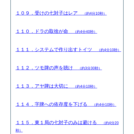
１０９．受けの七対子はレア
（約4分10秒）
１１０．ドラの取捨が命
（約4分40秒）
１１１．システムで作り出すトイツ
（約4分10秒）
１１２．ツモ牌の声を聴け
（約3分30秒）
１１３．アヤ牌は大切に
（約4分10秒）
１１４．字牌への依存度を下げる
（約4分10秒）
１１５．東１局の七対子のみは避ける
（約4分20
秒）