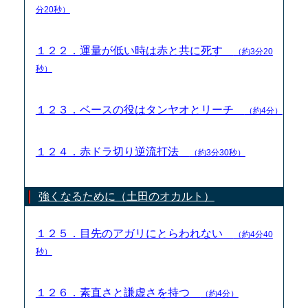
分20秒）
１２２．運量が低い時は赤と共に死す
（約3分20
秒）
１２３．ベースの役はタンヤオとリーチ
（約4分）
１２４．赤ドラ切り逆流打法
（約3分30秒）
強くなるために（土田のオカルト）
１２５．目先のアガリにとらわれない
（約4分40
秒）
１２６．素直さと謙虚さを持つ
（約4分）