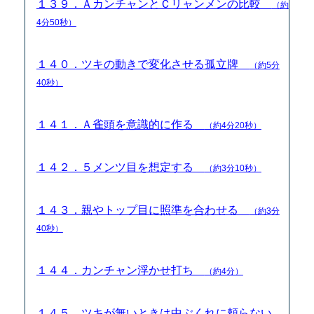
１３９．ＡカンチャンとＣリャンメンの比較
（約
4分50秒）
１４０．ツキの動きで変化させる孤立牌
（約5分
40秒）
１４１．Ａ雀頭を意識的に作る
（約4分20秒）
１４２．５メンツ目を想定する
（約3分10秒）
１４３．親やトップ目に照準を合わせる
（約3分
40秒）
１４４．カンチャン浮かせ打ち
（約4分）
１４５．ツキが無いときは中ぶくれに頼らない