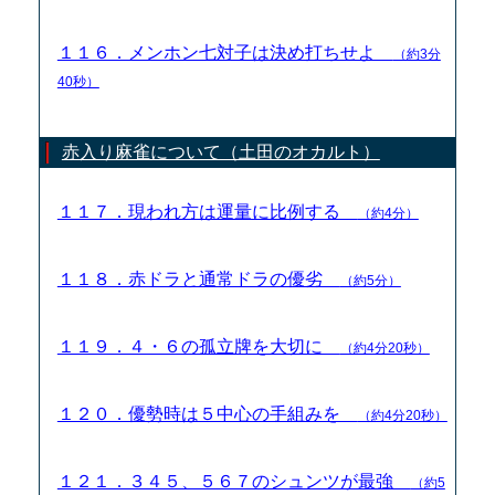
１１６．メンホン七対子は決め打ちせよ
（約3分
40秒）
赤入り麻雀について（土田のオカルト）
１１７．現われ方は運量に比例する
（約4分）
１１８．赤ドラと通常ドラの優劣
（約5分）
１１９．４・６の孤立牌を大切に
（約4分20秒）
１２０．優勢時は５中心の手組みを
（約4分20秒）
１２１．３４５、５６７のシュンツが最強
（約5