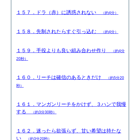
１５７．ドラ（赤）に誘惑されない
（約4分）
１５８．先制されたらすぐ引っ込む
（約4分）
１５９．手役よりも良い組み合わせ作り
（約4分
20秒）
１６０．リーチは確信のあるときだけ
（約5分20
秒）
１６１．マンガンリーチをかけず、３ハンで我慢
する
（約3分30秒）
１６２．迷ったら欲張らず、甘い希望は持たな
い
（約3分20秒）