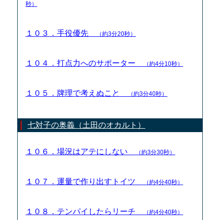
秒）
１０３．手役優先
（約3分20秒）
１０４．打点力へのサポーター
（約4分10秒）
１０５．牌理で考えぬこと
（約3分40秒）
七対子の奥義（土田のオカルト）
１０６．場況はアテにしない
（約3分30秒）
１０７．運量で作り出すトイツ
（約4分40秒）
１０８．テンパイしたらリーチ
（約4分40秒）