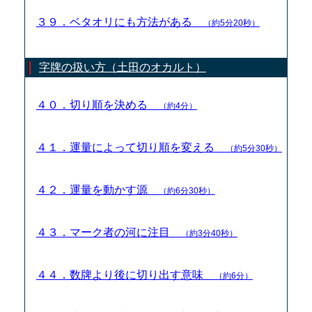
３９．ベタオリにも方法がある
（約5分20秒）
字牌の扱い方（土田のオカルト）
４０．切り順を決める
（約4分）
４１．運量によって切り順を変える
（約5分30秒）
４２．運量を動かす源
（約6分30秒）
４３．マーク者の河に注目
（約3分40秒）
４４．数牌より後に切り出す意味
（約6分）