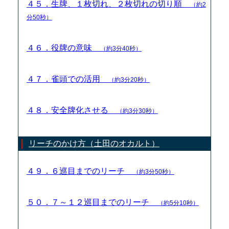
４５．生牌、１枚切れ、２枚切れの切り順
（約2
分50秒）
４６．役牌の意味
（約3分40秒）
４７．雀頭での活用
（約3分20秒）
４８．安全牌化させる
（約3分30秒）
リーチのかけ方（土田のオカルト）
４９．６巡目までのリーチ
（約3分50秒）
５０．７～１２巡目までのリーチ
（約5分10秒）