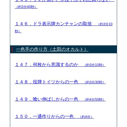
（約3分40秒）
１４６．ドラ表示牌カンチャンの取捨
（約3分10
秒）
一色手の作り方（土田のオカルト）
１４７．何枚から意識するのか
（約3分10秒）
１４８．役牌トイツからの一色
（約3分30秒）
１４９．喰い伸ばしからの一色
（約4分50秒）
１５０．一通作りからの一色
（約4分）