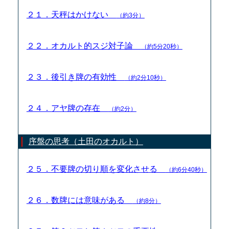
２１．天秤はかけない
（約3分）
２２．オカルト的スジ対子論
（約5分20秒）
２３．後引き牌の有効性
（約2分10秒）
２４．アヤ牌の存在
（約2分）
序盤の思考（土田のオカルト）
２５．不要牌の切り順を変化させる
（約6分40秒）
２６．数牌には意味がある
（約8分）