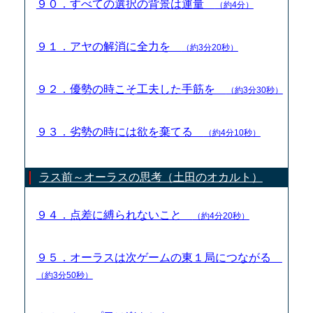
９０．すべての選択の背景は運量
（約4分）
９１．アヤの解消に全力を
（約3分20秒）
９２．優勢の時こそ工夫した手筋を
（約3分30秒）
９３．劣勢の時には欲を棄てる
（約4分10秒）
ラス前～オーラスの思考（土田のオカルト）
９４．点差に縛られないこと
（約4分20秒）
９５．オーラスは次ゲームの東１局につながる
（約3分50秒）