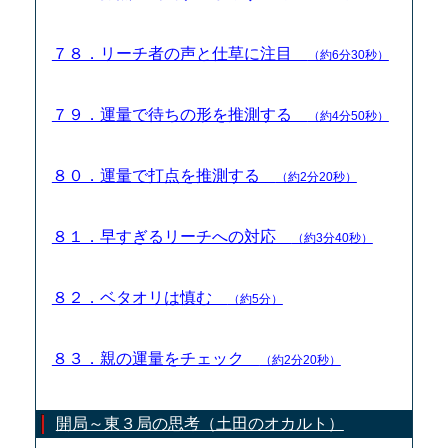
７８．リーチ者の声と仕草に注目
（約6分30秒）
７９．運量で待ちの形を推測する
（約4分50秒）
８０．運量で打点を推測する
（約2分20秒）
８１．早すぎるリーチへの対応
（約3分40秒）
８２．ベタオリは慎む
（約5分）
８３．親の運量をチェック
（約2分20秒）
開局～東３局の思考（土田のオカルト）