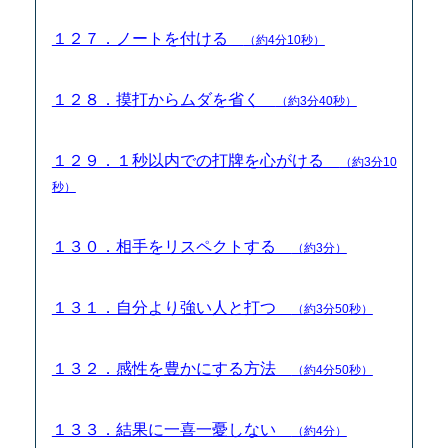
１２７．ノートを付ける
（約4分10秒）
１２８．摸打からムダを省く
（約3分40秒）
１２９．１秒以内での打牌を心がける
（約3分10
秒）
１３０．相手をリスペクトする
（約3分）
１３１．自分より強い人と打つ
（約3分50秒）
１３２．感性を豊かにする方法
（約4分50秒）
１３３．結果に一喜一憂しない
（約4分）