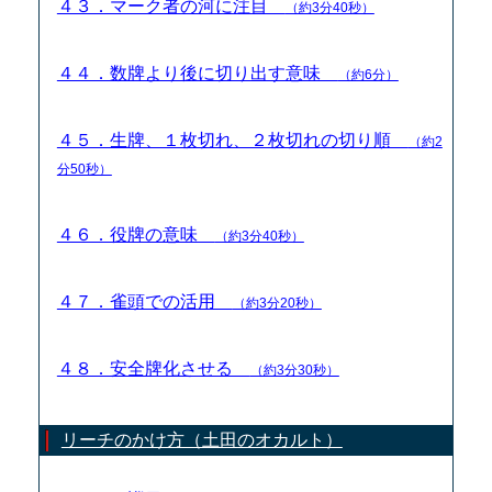
４３．マーク者の河に注目
（約3分40秒）
４４．数牌より後に切り出す意味
（約6分）
４５．生牌、１枚切れ、２枚切れの切り順
（約2
分50秒）
４６．役牌の意味
（約3分40秒）
４７．雀頭での活用
（約3分20秒）
４８．安全牌化させる
（約3分30秒）
リーチのかけ方（土田のオカルト）