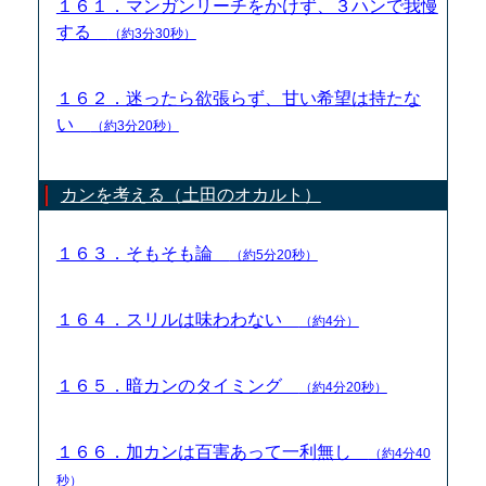
１６１．マンガンリーチをかけず、３ハンで我慢
する
（約3分30秒）
１６２．迷ったら欲張らず、甘い希望は持たな
い
（約3分20秒）
カンを考える（土田のオカルト）
１６３．そもそも論
（約5分20秒）
１６４．スリルは味わわない
（約4分）
１６５．暗カンのタイミング
（約4分20秒）
１６６．加カンは百害あって一利無し
（約4分40
秒）