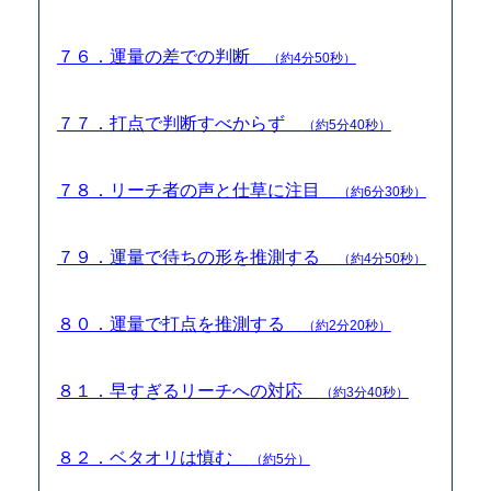
７６．運量の差での判断
（約4分50秒）
７７．打点で判断すべからず
（約5分40秒）
７８．リーチ者の声と仕草に注目
（約6分30秒）
７９．運量で待ちの形を推測する
（約4分50秒）
８０．運量で打点を推測する
（約2分20秒）
８１．早すぎるリーチへの対応
（約3分40秒）
８２．ベタオリは慎む
（約5分）