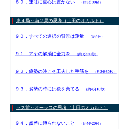
８９．連荘に重心は置かない
（約3分30秒）
東４局～南２局の思考（土田のオカルト）
９０．すべての選択の背景は運量
（約4分）
９１．アヤの解消に全力を
（約3分20秒）
９２．優勢の時こそ工夫した手筋を
（約3分30秒）
９３．劣勢の時には欲を棄てる
（約4分10秒）
ラス前～オーラスの思考（土田のオカルト）
９４．点差に縛られないこと
（約4分20秒）