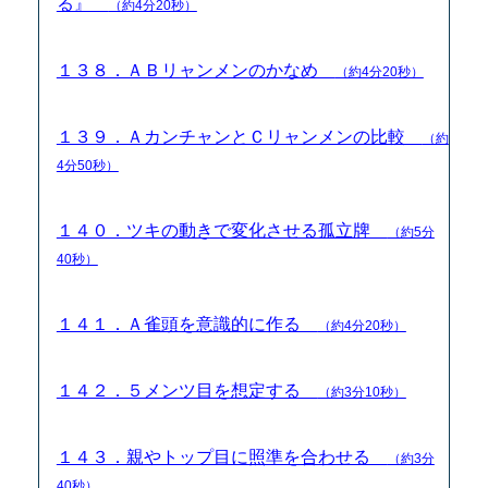
る』
（約4分20秒）
１３８．ＡＢリャンメンのかなめ
（約4分20秒）
１３９．ＡカンチャンとＣリャンメンの比較
（約
4分50秒）
１４０．ツキの動きで変化させる孤立牌
（約5分
40秒）
１４１．Ａ雀頭を意識的に作る
（約4分20秒）
１４２．５メンツ目を想定する
（約3分10秒）
１４３．親やトップ目に照準を合わせる
（約3分
40秒）