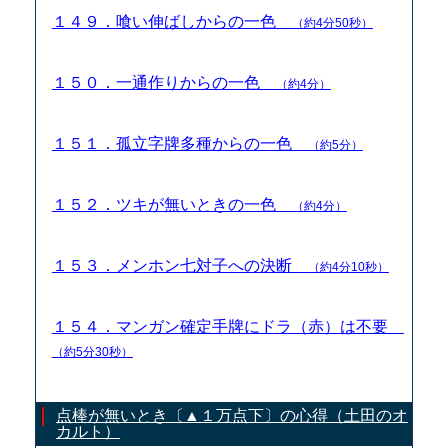
１４９．喰い伸ばしからの一色
（約4分50秒）
１５０．一通作りからの一色
（約4分）
１５１．孤立字牌多種からの一色
（約5分）
１５２．ツキが無いときの一色
（約4分）
１５３．メンホン七対子への決断
（約4分10秒）
１５４．マンガン確定手牌にドラ（赤）は不要
（約5分30秒）
点棒が無いとき〔▲１万点下〕の心得（土田のオ
カルト）