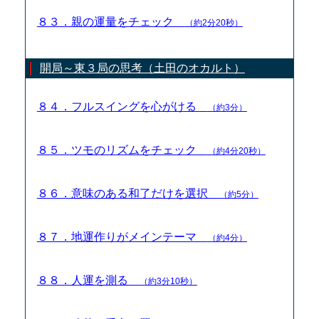
８３．親の運量をチェック
（約2分20秒）
開局～東３局の思考（土田のオカルト）
８４．フルスイングを心がける
（約3分）
８５．ツモのリズムをチェック
（約4分20秒）
８６．意味のある和了だけを選択
（約5分）
８７．地運作りがメインテーマ
（約4分）
８８．人運を測る
（約3分10秒）