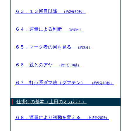
６３．１３巡目以降
（約2分30秒）
６４．運量による判断
（約3分）
６５．マーク者の河を見る
（約3分）
６６．親とのアヤ
（約5分10秒）
６７．打点系ダマ聴（ダマテン）
（約5分10秒）
仕掛けの基本（土田のオカルト）
６８．運量により初動を変える
（約5分20秒）