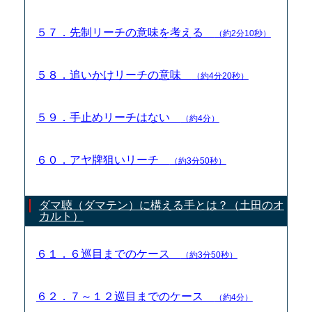
５７．先制リーチの意味を考える
（約2分10秒）
５８．追いかけリーチの意味
（約4分20秒）
５９．手止めリーチはない
（約4分）
６０．アヤ牌狙いリーチ
（約3分50秒）
ダマ聴（ダマテン）に構える手とは？（土田のオ
カルト）
６１．６巡目までのケース
（約3分50秒）
６２．７～１２巡目までのケース
（約4分）