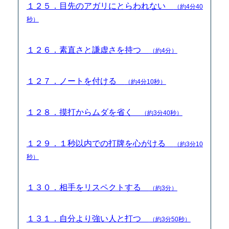
１２５．目先のアガリにとらわれない
（約4分40
秒）
１２６．素直さと謙虚さを持つ
（約4分）
１２７．ノートを付ける
（約4分10秒）
１２８．摸打からムダを省く
（約3分40秒）
１２９．１秒以内での打牌を心がける
（約3分10
秒）
１３０．相手をリスペクトする
（約3分）
１３１．自分より強い人と打つ
（約3分50秒）