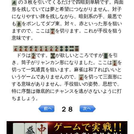
の３枚を引いてくるだけで四暗刻単騎です。両面
形を残していては夢と希望につながりません。対子
になりやすい牌を残しながら、暗刻系の手、最悪で
も
をポンしてダブ東、対々、赤といった形を狙い
ますので、ここは
を切ります。これが手役を狙う
意味です。
ドラは
です。
が欲しいところですが
を引
き、筒子がリャンカン形になりました。ここは
を
切って一気通貫を狙います。麻雀は和了ればいいと
いうゲームでありませんので、
を切って三面形に
する意味がありません。手役狙いの姿勢、思想で、
特に序盤は徹底的にチャンスを逃がさないように打
ちましょう。
２８