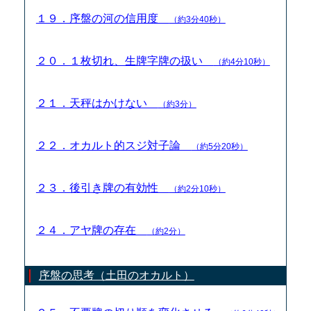
１９．序盤の河の信用度
（約3分40秒）
２０．１枚切れ、生牌字牌の扱い
（約4分10秒）
２１．天秤はかけない
（約3分）
２２．オカルト的スジ対子論
（約5分20秒）
２３．後引き牌の有効性
（約2分10秒）
２４．アヤ牌の存在
（約2分）
序盤の思考（土田のオカルト）