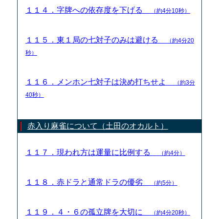
１１４．字牌への依存度を下げる
（約4分10秒）
１１５．東１局の七対子のみは避ける
（約4分20
秒）
１１６．メンホン七対子は決め打ちせよ
（約3分
40秒）
赤入り麻雀について（土田のオカルト）
１１７．現われ方は運量に比例する
（約4分）
１１８．赤ドラと通常ドラの優劣
（約5分）
１１９．４・６の孤立牌を大切に
（約4分20秒）