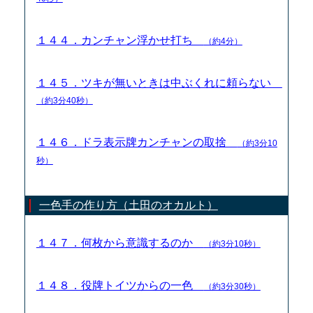
１４４．カンチャン浮かせ打ち
（約4分）
１４５．ツキが無いときは中ぶくれに頼らない
（約3分40秒）
１４６．ドラ表示牌カンチャンの取捨
（約3分10
秒）
一色手の作り方（土田のオカルト）
１４７．何枚から意識するのか
（約3分10秒）
１４８．役牌トイツからの一色
（約3分30秒）