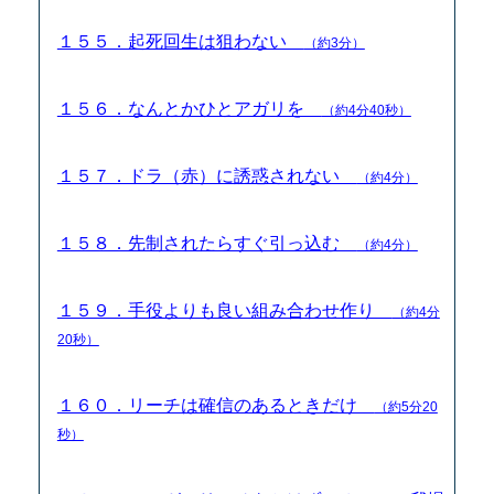
１５５．起死回生は狙わない
（約3分）
１５６．なんとかひとアガリを
（約4分40秒）
１５７．ドラ（赤）に誘惑されない
（約4分）
１５８．先制されたらすぐ引っ込む
（約4分）
１５９．手役よりも良い組み合わせ作り
（約4分
20秒）
１６０．リーチは確信のあるときだけ
（約5分20
秒）