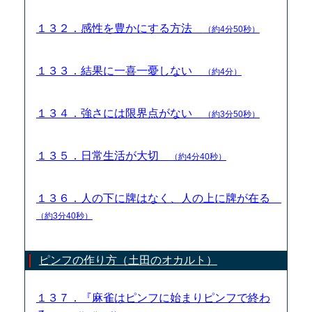
１３２．感性を豊かにする方法
（約4分50秒）
１３３．結果に一喜一憂しない
（約4分）
１３４．強さには限界点がない
（約3分50秒）
１３５．日常生活が大切
（約4分40秒）
１３６．人の下に牌はなく、人の上に牌が在る
（約3分40秒）
ピンフの作り方（土田のオカルト）
１３７．『麻雀はピンフに始まりピンフで終わ