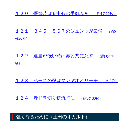
１２０．優勢時は５中心の手組みを
（約4分20秒）
１２１．３４５、５６７のシュンツが最強
（約5
分20秒）
１２２．運量が低い時は赤と共に死す
（約3分20
秒）
１２３．ベースの役はタンヤオとリーチ
（約4分）
１２４．赤ドラ切り逆流打法
（約3分30秒）
強くなるために（土田のオカルト）