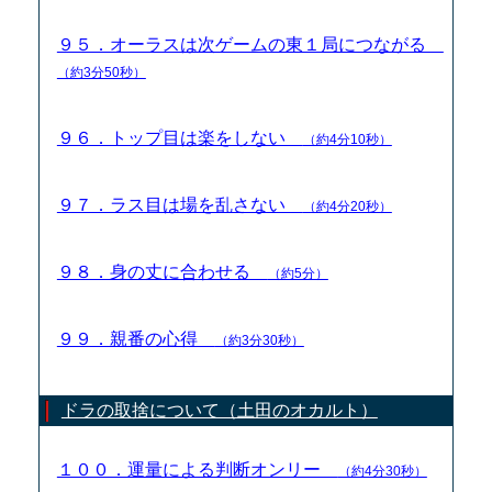
９５．オーラスは次ゲームの東１局につながる
（約3分50秒）
９６．トップ目は楽をしない
（約4分10秒）
９７．ラス目は場を乱さない
（約4分20秒）
９８．身の丈に合わせる
（約5分）
９９．親番の心得
（約3分30秒）
ドラの取捨について（土田のオカルト）
１００．運量による判断オンリー
（約4分30秒）