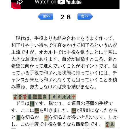
２８
現代は、手役よりも組み合わせをうまく作って、
和了りやすい待ちで立直をかけて和了るというのが
主流ですが、オカルトでは手役を狙うことに非常に
大きな意味があります。自分が目指すところ、夢と
希望に向かって進んでいくことがポイントです。狙
っている手役で和了れる状態に持っていくには、チ
ャンスが来たら和了れなくても狙っていくことを積
み重ね、努力しなければ実を結びません。
ドラは
です。親で４、５巡目の序盤の手牌で
す。ここに
を引きました。
が暗刻になったから
と
を切るか、
を切る方が多いと思います。しか
し、この手牌で手役を狙うなら四暗刻です。