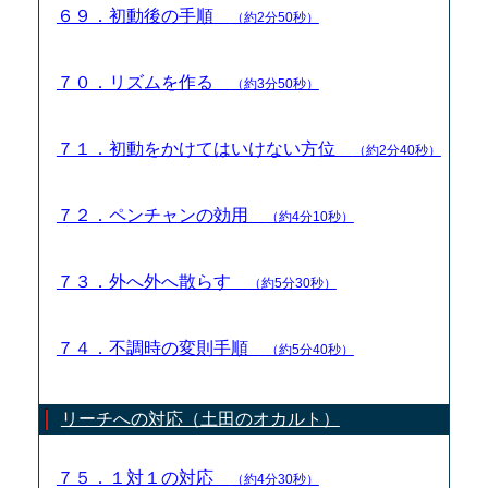
６９．初動後の手順
（約2分50秒）
７０．リズムを作る
（約3分50秒）
７１．初動をかけてはいけない方位
（約2分40秒）
７２．ペンチャンの効用
（約4分10秒）
７３．外へ外へ散らす
（約5分30秒）
７４．不調時の変則手順
（約5分40秒）
リーチへの対応（土田のオカルト）
７５．１対１の対応
（約4分30秒）