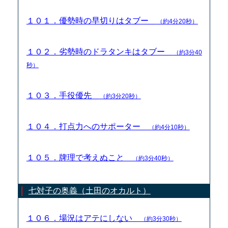
１０１．優勢時の早切りはタブー
（約4分20秒）
１０２．劣勢時のドラタンキはタブー
（約3分40
秒）
１０３．手役優先
（約3分20秒）
１０４．打点力へのサポーター
（約4分10秒）
１０５．牌理で考えぬこと
（約3分40秒）
七対子の奥義（土田のオカルト）
１０６．場況はアテにしない
（約3分30秒）