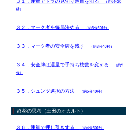
３１．運量でドラの見切り巡目を測る
（約6分20
秒）
３２．マーク者を毎局決める
（約5分50秒）
３３．マーク者の安全牌を残す
（約3分40秒）
３４．安全牌は運量で手持ち枚数を変える
（約5
分）
３５．シュンツ選択の方法
（約5分40秒）
終盤の思考（土田のオカルト）
３６．運量で押し引きする
（約4分50秒）