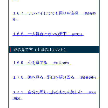
１６７．テンパイしてても周りを注視
（約3分40
秒）
１６８．一人舞台はカンの天下
（約3分）
運の育て方（土田のオカルト）
１６９．心を育てる
（約2分20秒）
１７０．海を見る、野山を駆け回る
（約3分10秒）
１７１．自分の周りにあるものを慈しむ
（約2分
50秒）