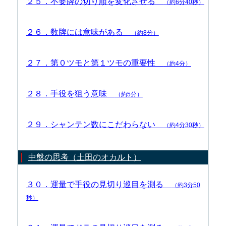
２５．不要牌の切り順を変化させる
（約6分40秒）
２６．数牌には意味がある
（約8分）
２７．第０ツモと第１ツモの重要性
（約4分）
２８．手役を狙う意味
（約5分）
２９．シャンテン数にこだわらない
（約4分30秒）
中盤の思考（土田のオカルト）
３０．運量で手役の見切り巡目を測る
（約3分50
秒）