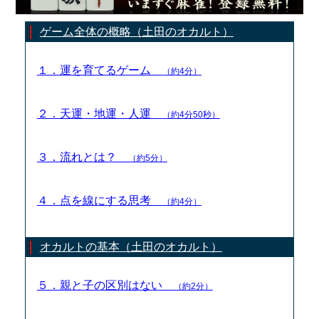
ゲーム全体の概略（土田のオカルト）
１．運を育てるゲーム
（約4分）
２．天運・地運・人運
（約4分50秒）
３．流れとは？
（約5分）
４．点を線にする思考
（約4分）
オカルトの基本（土田のオカルト）
５．親と子の区別はない
（約2分）