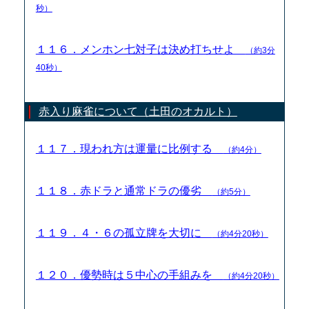
秒）
１１６．メンホン七対子は決め打ちせよ
（約3分
40秒）
赤入り麻雀について（土田のオカルト）
１１７．現われ方は運量に比例する
（約4分）
１１８．赤ドラと通常ドラの優劣
（約5分）
１１９．４・６の孤立牌を大切に
（約4分20秒）
１２０．優勢時は５中心の手組みを
（約4分20秒）