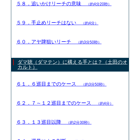
５８．追いかけリーチの意味
（約4分20秒）
５９．手止めリーチはない
（約4分）
６０．アヤ牌狙いリーチ
（約3分50秒）
ダマ聴（ダマテン）に構える手とは？（土田のオ
カルト）
６１．６巡目までのケース
（約3分50秒）
６２．７～１２巡目までのケース
（約4分）
６３．１３巡目以降
（約2分30秒）