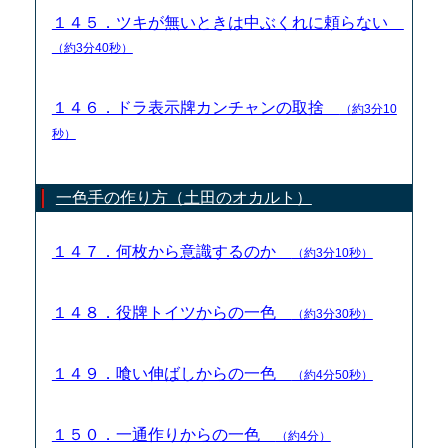
１４５．ツキが無いときは中ぶくれに頼らない
（約3分40秒）
１４６．ドラ表示牌カンチャンの取捨
（約3分10
秒）
一色手の作り方（土田のオカルト）
１４７．何枚から意識するのか
（約3分10秒）
１４８．役牌トイツからの一色
（約3分30秒）
１４９．喰い伸ばしからの一色
（約4分50秒）
１５０．一通作りからの一色
（約4分）