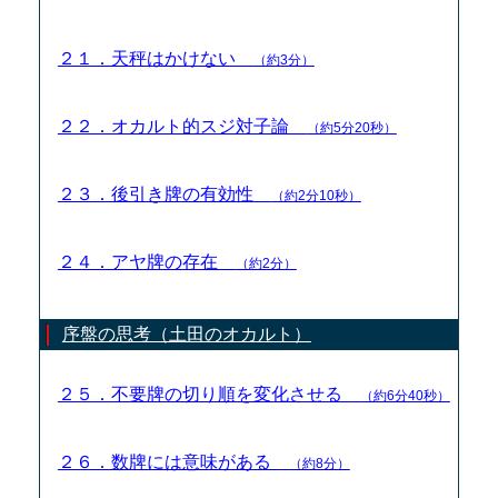
２１．天秤はかけない
（約3分）
２２．オカルト的スジ対子論
（約5分20秒）
２３．後引き牌の有効性
（約2分10秒）
２４．アヤ牌の存在
（約2分）
序盤の思考（土田のオカルト）
２５．不要牌の切り順を変化させる
（約6分40秒）
２６．数牌には意味がある
（約8分）