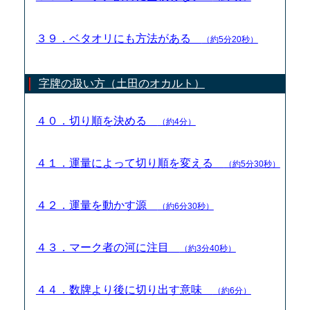
３９．ベタオリにも方法がある
（約5分20秒）
字牌の扱い方（土田のオカルト）
４０．切り順を決める
（約4分）
４１．運量によって切り順を変える
（約5分30秒）
４２．運量を動かす源
（約6分30秒）
４３．マーク者の河に注目
（約3分40秒）
４４．数牌より後に切り出す意味
（約6分）