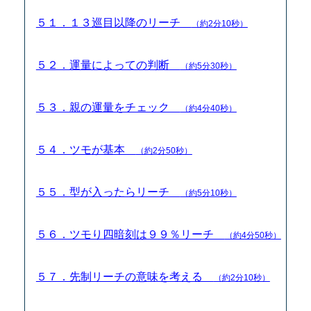
５１．１３巡目以降のリーチ
（約2分10秒）
５２．運量によっての判断
（約5分30秒）
５３．親の運量をチェック
（約4分40秒）
５４．ツモが基本
（約2分50秒）
５５．型が入ったらリーチ
（約5分10秒）
５６．ツモり四暗刻は９９％リーチ
（約4分50秒）
５７．先制リーチの意味を考える
（約2分10秒）