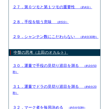
２７．第０ツモと第１ツモの重要性
（約4分）
２８．手役を狙う意味
（約5分）
２９．シャンテン数にこだわらない
（約4分30秒）
中盤の思考（土田のオカルト）
３０．運量で手役の見切り巡目を測る
（約3分50
秒）
３１．運量でドラの見切り巡目を測る
（約6分20
秒）
３２．マーク者を毎局決める
（約5分50秒）