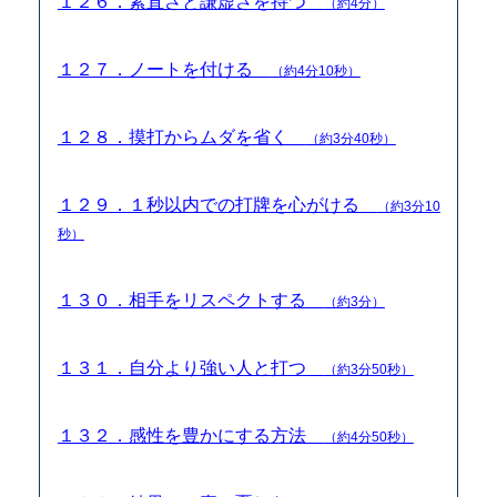
１２６．素直さと謙虚さを持つ
（約4分）
１２７．ノートを付ける
（約4分10秒）
１２８．摸打からムダを省く
（約3分40秒）
１２９．１秒以内での打牌を心がける
（約3分10
秒）
１３０．相手をリスペクトする
（約3分）
１３１．自分より強い人と打つ
（約3分50秒）
１３２．感性を豊かにする方法
（約4分50秒）