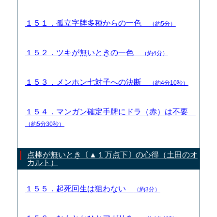
１５１．孤立字牌多種からの一色
（約5分）
１５２．ツキが無いときの一色
（約4分）
１５３．メンホン七対子への決断
（約4分10秒）
１５４．マンガン確定手牌にドラ（赤）は不要
（約5分30秒）
点棒が無いとき〔▲１万点下〕の心得（土田のオ
カルト）
１５５．起死回生は狙わない
（約3分）