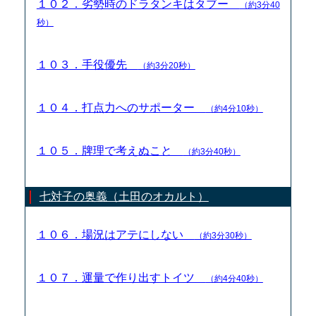
１０２．劣勢時のドラタンキはタブー
（約3分40
秒）
１０３．手役優先
（約3分20秒）
１０４．打点力へのサポーター
（約4分10秒）
１０５．牌理で考えぬこと
（約3分40秒）
七対子の奥義（土田のオカルト）
１０６．場況はアテにしない
（約3分30秒）
１０７．運量で作り出すトイツ
（約4分40秒）