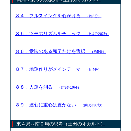
８４．フルスイングを心がける
（約3分）
８５．ツモのリズムをチェック
（約4分20秒）
８６．意味のある和了だけを選択
（約5分）
８７．地運作りがメインテーマ
（約4分）
８８．人運を測る
（約3分10秒）
８９．連荘に重心は置かない
（約3分30秒）
東４局～南２局の思考（土田のオカルト）