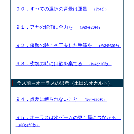
９０．すべての選択の背景は運量
（約4分）
９１．アヤの解消に全力を
（約3分20秒）
９２．優勢の時こそ工夫した手筋を
（約3分30秒）
９３．劣勢の時には欲を棄てる
（約4分10秒）
ラス前～オーラスの思考（土田のオカルト）
９４．点差に縛られないこと
（約4分20秒）
９５．オーラスは次ゲームの東１局につながる
（約3分50秒）