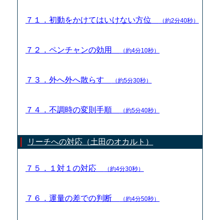
７１．初動をかけてはいけない方位
（約2分40秒）
７２．ペンチャンの効用
（約4分10秒）
７３．外へ外へ散らす
（約5分30秒）
７４．不調時の変則手順
（約5分40秒）
リーチへの対応（土田のオカルト）
７５．１対１の対応
（約4分30秒）
７６．運量の差での判断
（約4分50秒）