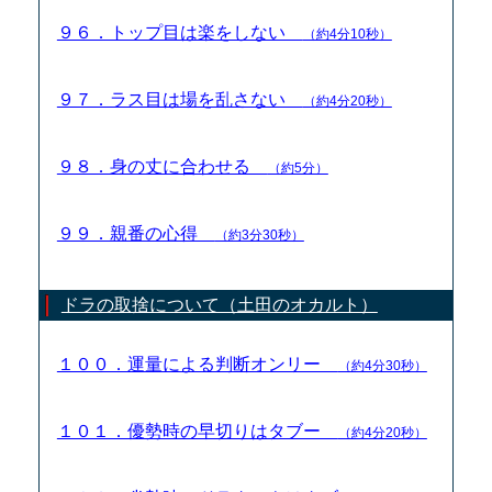
９６．トップ目は楽をしない
（約4分10秒）
９７．ラス目は場を乱さない
（約4分20秒）
９８．身の丈に合わせる
（約5分）
９９．親番の心得
（約3分30秒）
ドラの取捨について（土田のオカルト）
１００．運量による判断オンリー
（約4分30秒）
１０１．優勢時の早切りはタブー
（約4分20秒）