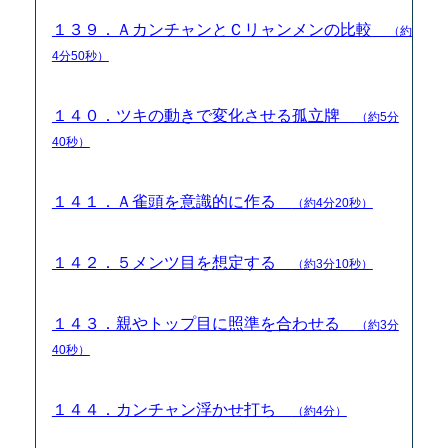
１３９．ＡカンチャンとＣリャンメンの比較
（約
4分50秒）
１４０．ツキの動きで変化させる孤立牌
（約5分
40秒）
１４１．Ａ雀頭を意識的に作る
（約4分20秒）
１４２．５メンツ目を想定する
（約3分10秒）
１４３．親やトップ目に照準を合わせる
（約3分
40秒）
１４４．カンチャン浮かせ打ち
（約4分）