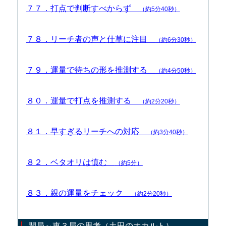
７７．打点で判断すべからず
（約5分40秒）
７８．リーチ者の声と仕草に注目
（約6分30秒）
７９．運量で待ちの形を推測する
（約4分50秒）
８０．運量で打点を推測する
（約2分20秒）
８１．早すぎるリーチへの対応
（約3分40秒）
８２．ベタオリは慎む
（約5分）
８３．親の運量をチェック
（約2分20秒）
開局～東３局の思考（土田のオカルト）