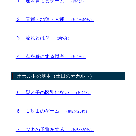
１．運を育てるゲーム
（約4分）
２．天運・地運・人運
（約4分50秒）
３．流れとは？
（約5分）
４．点を線にする思考
（約4分）
オカルトの基本（土田のオカルト）
５．親と子の区別はない
（約2分）
６．１対１のゲーム
（約2分20秒）
７．ツキの予測をする
（約5分30秒）