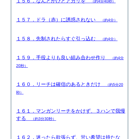
１５６．なんとかひとアガリを
（約4分40秒）
１５７．ドラ（赤）に誘惑されない
（約4分）
１５８．先制されたらすぐ引っ込む
（約4分）
１５９．手役よりも良い組み合わせ作り
（約4分
20秒）
１６０．リーチは確信のあるときだけ
（約5分20
秒）
１６１．マンガンリーチをかけず、３ハンで我慢
する
（約3分30秒）
１６２．迷ったら欲張らず、甘い希望は持たな