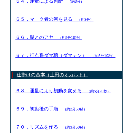
６４．運量による判断
（約3分）
６５．マーク者の河を見る
（約3分）
６６．親とのアヤ
（約5分10秒）
６７．打点系ダマ聴（ダマテン）
（約5分10秒）
仕掛けの基本（土田のオカルト）
６８．運量により初動を変える
（約5分20秒）
６９．初動後の手順
（約2分50秒）
７０．リズムを作る
（約3分50秒）