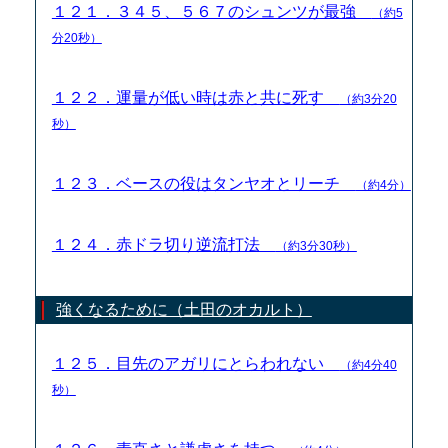
１２１．３４５、５６７のシュンツが最強
（約5
分20秒）
１２２．運量が低い時は赤と共に死す
（約3分20
秒）
１２３．ベースの役はタンヤオとリーチ
（約4分）
１２４．赤ドラ切り逆流打法
（約3分30秒）
強くなるために（土田のオカルト）
１２５．目先のアガリにとらわれない
（約4分40
秒）