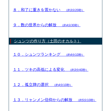
８．和了に重きを置かない
（約3分20秒）
９．数の世界からの解放
（約4分30秒）
シュンツの作り方（土田のオカルト）
１０．シュンツランキング
（約4分10秒）
１１．ツキの高低による変化
（約3分40秒）
１２．孤立牌の選択
（約4分10秒）
１３．リャンメン信仰からの解放
（約5分10秒）