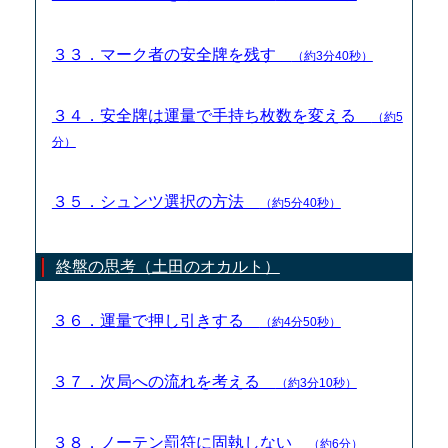
３３．マーク者の安全牌を残す
（約3分40秒）
３４．安全牌は運量で手持ち枚数を変える
（約5
分）
３５．シュンツ選択の方法
（約5分40秒）
終盤の思考（土田のオカルト）
３６．運量で押し引きする
（約4分50秒）
３７．次局への流れを考える
（約3分10秒）
３８．ノーテン罰符に固執しない
（約6分）