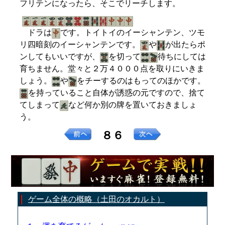
フリテンになったら、そこでリーチします。
ドラは
です。トイトイのイーシャンテン、ツモ
リ四暗刻のイーシャンテンです。
や
が出たらポ
ンしてもいいですが、
を切って
待ちにしては
育ちません。堂々と２万４０００点を取りにいきま
しょう。
や
をチーするのはもってのほかです。
を持っていること自体が誘惑の元ですので、捨て
てしまって
など何か別の牌を置いておきましょ
う。
８６
ゲーム全体の概略（土田のオカルト）