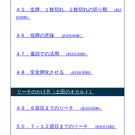
４５．生牌、１枚切れ、２枚切れの切り順
（約2
分50秒）
４６．役牌の意味
（約3分40秒）
４７．雀頭での活用
（約3分20秒）
４８．安全牌化させる
（約3分30秒）
リーチのかけ方（土田のオカルト）
４９．６巡目までのリーチ
（約3分50秒）
５０．７～１２巡目までのリーチ
（約5分10秒）