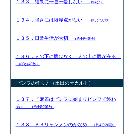
１３３．結果に一喜一憂しない
（約4分）
１３４．強さには限界点がない
（約3分50秒）
１３５．日常生活が大切
（約4分40秒）
１３６．人の下に牌はなく、人の上に牌が在る
（約3分40秒）
ピンフの作り方（土田のオカルト）
１３７．『麻雀はピンフに始まりピンフで終わ
る』
（約4分20秒）
１３８．ＡＢリャンメンのかなめ
（約4分20秒）