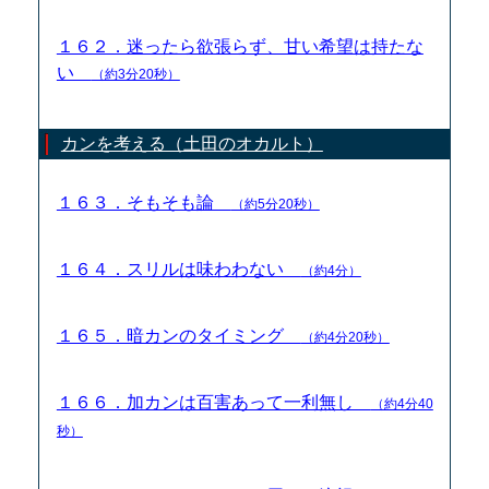
１６２．迷ったら欲張らず、甘い希望は持たな
い
（約3分20秒）
カンを考える（土田のオカルト）
１６３．そもそも論
（約5分20秒）
１６４．スリルは味わわない
（約4分）
１６５．暗カンのタイミング
（約4分20秒）
１６６．加カンは百害あって一利無し
（約4分40
秒）