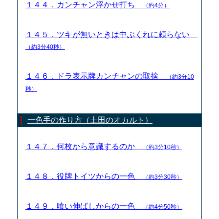
１４４．カンチャン浮かせ打ち
（約4分）
１４５．ツキが無いときは中ぶくれに頼らない
（約3分40秒）
１４６．ドラ表示牌カンチャンの取捨
（約3分10
秒）
一色手の作り方（土田のオカルト）
１４７．何枚から意識するのか
（約3分10秒）
１４８．役牌トイツからの一色
（約3分30秒）
１４９．喰い伸ばしからの一色
（約4分50秒）