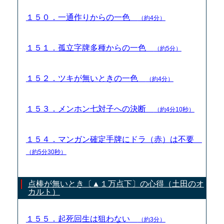
１５０．一通作りからの一色
（約4分）
１５１．孤立字牌多種からの一色
（約5分）
１５２．ツキが無いときの一色
（約4分）
１５３．メンホン七対子への決断
（約4分10秒）
１５４．マンガン確定手牌にドラ（赤）は不要
（約5分30秒）
点棒が無いとき〔▲１万点下〕の心得（土田のオ
カルト）
１５５．起死回生は狙わない
（約3分）