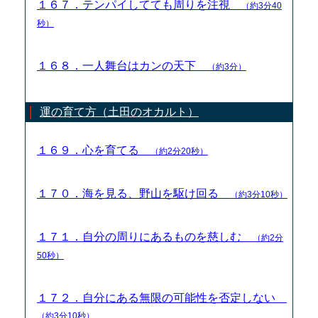
１６７．テンパイしてても周りを注視
（約3分40
秒）
１６８．一人舞台はカンの天下
（約3分）
運の育て方（土田のオカルト）
１６９．心を育てる
（約2分20秒）
１７０．海を見る、野山を駆け回る
（約3分10秒）
１７１．自分の周りにあるものを慈しむ
（約2分
50秒）
１７２．自分にある無限の可能性を否定しない
（約3分10秒）