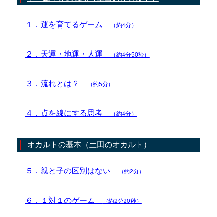
１．運を育てるゲーム
（約4分）
２．天運・地運・人運
（約4分50秒）
３．流れとは？
（約5分）
４．点を線にする思考
（約4分）
オカルトの基本（土田のオカルト）
５．親と子の区別はない
（約2分）
６．１対１のゲーム
（約2分20秒）