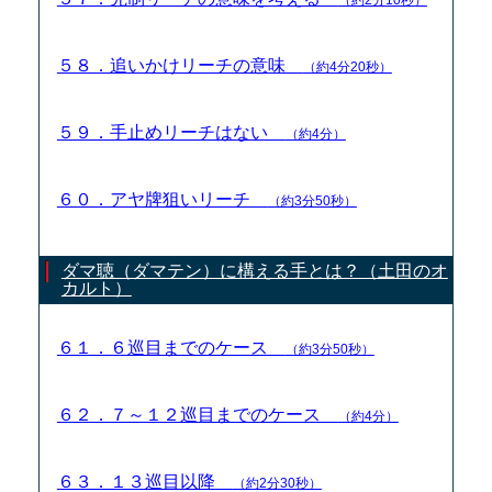
５８．追いかけリーチの意味
（約4分20秒）
５９．手止めリーチはない
（約4分）
６０．アヤ牌狙いリーチ
（約3分50秒）
ダマ聴（ダマテン）に構える手とは？（土田のオ
カルト）
６１．６巡目までのケース
（約3分50秒）
６２．７～１２巡目までのケース
（約4分）
６３．１３巡目以降
（約2分30秒）