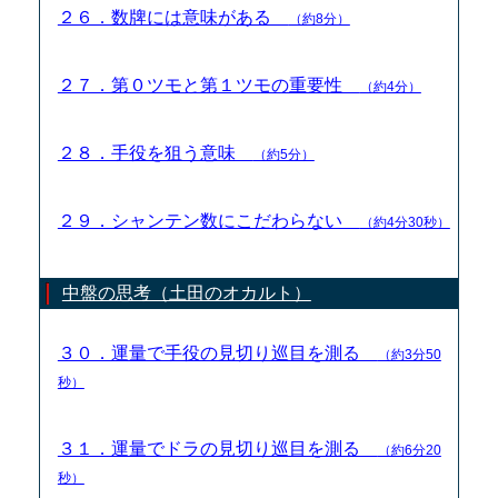
２６．数牌には意味がある
（約8分）
２７．第０ツモと第１ツモの重要性
（約4分）
２８．手役を狙う意味
（約5分）
２９．シャンテン数にこだわらない
（約4分30秒）
中盤の思考（土田のオカルト）
３０．運量で手役の見切り巡目を測る
（約3分50
秒）
３１．運量でドラの見切り巡目を測る
（約6分20
秒）