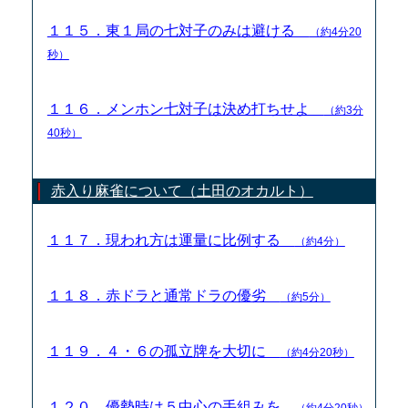
１１５．東１局の七対子のみは避ける
（約4分20
秒）
１１６．メンホン七対子は決め打ちせよ
（約3分
40秒）
赤入り麻雀について（土田のオカルト）
１１７．現われ方は運量に比例する
（約4分）
１１８．赤ドラと通常ドラの優劣
（約5分）
１１９．４・６の孤立牌を大切に
（約4分20秒）
１２０．優勢時は５中心の手組みを
（約4分20秒）