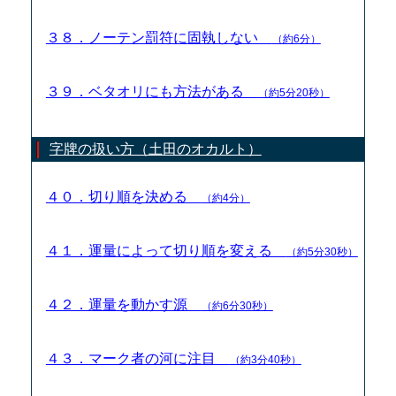
３８．ノーテン罰符に固執しない
（約6分）
３９．ベタオリにも方法がある
（約5分20秒）
字牌の扱い方（土田のオカルト）
４０．切り順を決める
（約4分）
４１．運量によって切り順を変える
（約5分30秒）
４２．運量を動かす源
（約6分30秒）
４３．マーク者の河に注目
（約3分40秒）