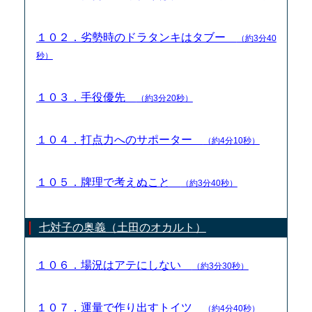
１０２．劣勢時のドラタンキはタブー
（約3分40
秒）
１０３．手役優先
（約3分20秒）
１０４．打点力へのサポーター
（約4分10秒）
１０５．牌理で考えぬこと
（約3分40秒）
七対子の奥義（土田のオカルト）
１０６．場況はアテにしない
（約3分30秒）
１０７．運量で作り出すトイツ
（約4分40秒）