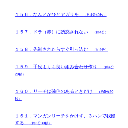
１５６．なんとかひとアガリを
（約4分40秒）
１５７．ドラ（赤）に誘惑されない
（約4分）
１５８．先制されたらすぐ引っ込む
（約4分）
１５９．手役よりも良い組み合わせ作り
（約4分
20秒）
１６０．リーチは確信のあるときだけ
（約5分20
秒）
１６１．マンガンリーチをかけず、３ハンで我慢
する
（約3分30秒）