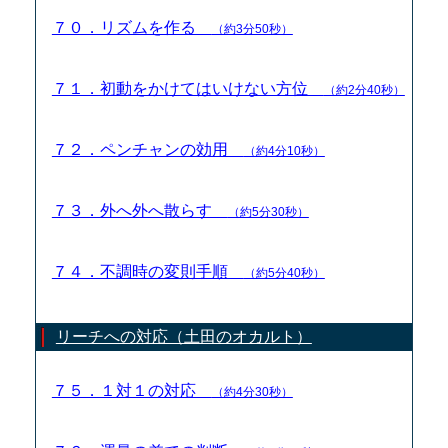
７０．リズムを作る
（約3分50秒）
７１．初動をかけてはいけない方位
（約2分40秒）
７２．ペンチャンの効用
（約4分10秒）
７３．外へ外へ散らす
（約5分30秒）
７４．不調時の変則手順
（約5分40秒）
リーチへの対応（土田のオカルト）
７５．１対１の対応
（約4分30秒）