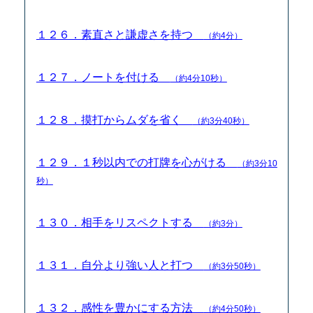
１２６．素直さと謙虚さを持つ
（約4分）
１２７．ノートを付ける
（約4分10秒）
１２８．摸打からムダを省く
（約3分40秒）
１２９．１秒以内での打牌を心がける
（約3分10
秒）
１３０．相手をリスペクトする
（約3分）
１３１．自分より強い人と打つ
（約3分50秒）
１３２．感性を豊かにする方法
（約4分50秒）