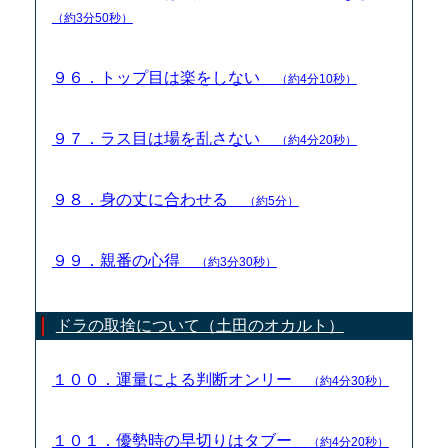
（約3分50秒）
９６．トップ目は楽をしない
（約4分10秒）
９７．ラス目は場を乱さない
（約4分20秒）
９８．身の丈に合わせる
（約5分）
９９．親番の心得
（約3分30秒）
ドラの取捨について（土田のオカルト）
１００．運量による判断オンリー
（約4分30秒）
１０１．優勢時の早切りはタブー
（約4分20秒）