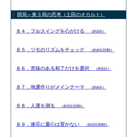
開局～東３局の思考（土田のオカルト）
８４．フルスイングを心がける
（約3分）
８５．ツモのリズムをチェック
（約4分20秒）
８６．意味のある和了だけを選択
（約5分）
８７．地運作りがメインテーマ
（約4分）
８８．人運を測る
（約3分10秒）
８９．連荘に重心は置かない
（約3分30秒）