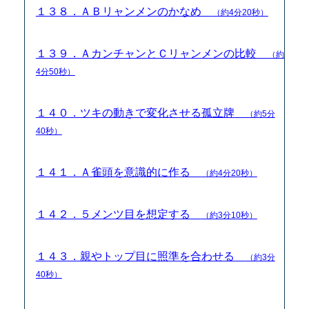
１３８．ＡＢリャンメンのかなめ
（約4分20秒）
１３９．ＡカンチャンとＣリャンメンの比較
（約
4分50秒）
１４０．ツキの動きで変化させる孤立牌
（約5分
40秒）
１４１．Ａ雀頭を意識的に作る
（約4分20秒）
１４２．５メンツ目を想定する
（約3分10秒）
１４３．親やトップ目に照準を合わせる
（約3分
40秒）