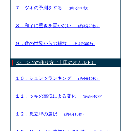
７．ツキの予測をする
（約5分30秒）
８．和了に重きを置かない
（約3分20秒）
９．数の世界からの解放
（約4分30秒）
シュンツの作り方（土田のオカルト）
１０．シュンツランキング
（約4分10秒）
１１．ツキの高低による変化
（約3分40秒）
１２．孤立牌の選択
（約4分10秒）