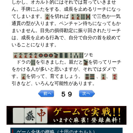
しかし、オカルト的にはそれでは育っていきませ
ん。手牌にふたをする、成長を止めるリーチになっ
てしまいます。
を切れば
で三色か一気
通貫の型が入ります。ペンチャン待ちになってもか
まいません。目先の損得勘定に振り回されたリーチ
は、成長を止める行為で、自分で自分の首を絞めて
いることになります。
ツモ
ドラの
を引きました。親だと
を切ってリーチ
をかける人が多いと思いますが、それではダメで
す。
を切って、育てましょう。
、
、
引きなど、いろんな可能性があります。
５９
ゲーム全体の概略（土田のオカルト）