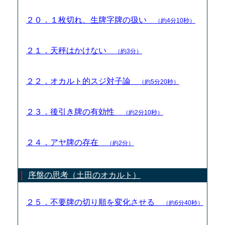
２０．１枚切れ、生牌字牌の扱い
（約4分10秒）
２１．天秤はかけない
（約3分）
２２．オカルト的スジ対子論
（約5分20秒）
２３．後引き牌の有効性
（約2分10秒）
２４．アヤ牌の存在
（約2分）
序盤の思考（土田のオカルト）
２５．不要牌の切り順を変化させる
（約6分40秒）