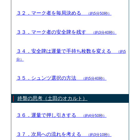
３２．マーク者を毎局決める
（約5分50秒）
３３．マーク者の安全牌を残す
（約3分40秒）
３４．安全牌は運量で手持ち枚数を変える
（約5
分）
３５．シュンツ選択の方法
（約5分40秒）
終盤の思考（土田のオカルト）
３６．運量で押し引きする
（約4分50秒）
３７．次局への流れを考える
（約3分10秒）