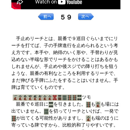
５９
手止めリーチとは、親番で９巡目ぐらいまでにリ
ーチを打てば、子の手牌進行を止められるという考
え方です。本手や、納得のいく形や、手替わりが見
込めない半端な形でリーチをかけることはあるかも
しれませんが、手止めや後スジでの降り打ちを狙う
ような、親番の有利なところを利用するリーチで、
まだ伸びる手牌にふたをすることはいけません。手
牌は育てていくものです。
ツモ
親番で６巡目に
を引きました。
も
も場には
出ていません。
を切ってリーチといけば、一発で
が出てくる可能性がありますし、
も端のほうに
寄っている牌ですから、比較的和了りやすいです。