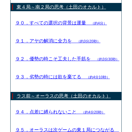
東４局～南２局の思考（土田のオカルト）
９０．すべての選択の背景は運量
（約4分）
９１．アヤの解消に全力を
（約3分20秒）
９２．優勢の時こそ工夫した手筋を
（約3分30秒）
９３．劣勢の時には欲を棄てる
（約4分10秒）
ラス前～オーラスの思考（土田のオカルト）
９４．点差に縛られないこと
（約4分20秒）
９５．オーラスは次ゲームの東１局につながる