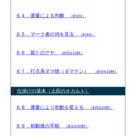
６４．運量による判断
（約3分）
６５．マーク者の河を見る
（約3分）
６６．親とのアヤ
（約5分10秒）
６７．打点系ダマ聴（ダマテン）
（約5分10秒）
仕掛けの基本（土田のオカルト）
６８．運量により初動を変える
（約5分20秒）
６９．初動後の手順
（約2分50秒）