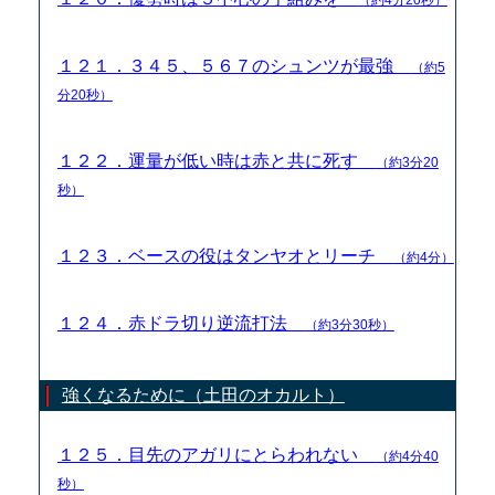
１２１．３４５、５６７のシュンツが最強
（約5
分20秒）
１２２．運量が低い時は赤と共に死す
（約3分20
秒）
１２３．ベースの役はタンヤオとリーチ
（約4分）
１２４．赤ドラ切り逆流打法
（約3分30秒）
強くなるために（土田のオカルト）
１２５．目先のアガリにとらわれない
（約4分40
秒）