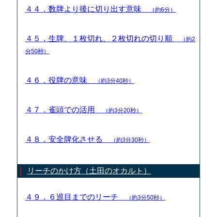
４４．数牌より後に切り出す意味
（約6分）
４５．生牌、１枚切れ、２枚切れの切り順
（約2
分50秒）
４６．役牌の意味
（約3分40秒）
４７．雀頭での活用
（約3分20秒）
４８．安全牌化させる
（約3分30秒）
リーチのかけ方（土田のオカルト）
４９．６巡目までのリーチ
（約3分50秒）