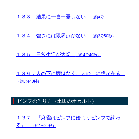
１３３．結果に一喜一憂しない
（約4分）
１３４．強さには限界点がない
（約3分50秒）
１３５．日常生活が大切
（約4分40秒）
１３６．人の下に牌はなく、人の上に牌が在る
（約3分40秒）
ピンフの作り方（土田のオカルト）
１３７．『麻雀はピンフに始まりピンフで終わ
る』
（約4分20秒）