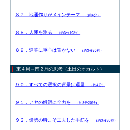
８７．地運作りがメインテーマ
（約4分）
８８．人運を測る
（約3分10秒）
８９．連荘に重心は置かない
（約3分30秒）
東４局～南２局の思考（土田のオカルト）
９０．すべての選択の背景は運量
（約4分）
９１．アヤの解消に全力を
（約3分20秒）
９２．優勢の時こそ工夫した手筋を
（約3分30秒）