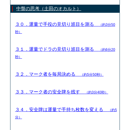
中盤の思考（土田のオカルト）
３０．運量で手役の見切り巡目を測る
（約3分50
秒）
３１．運量でドラの見切り巡目を測る
（約6分20
秒）
３２．マーク者を毎局決める
（約5分50秒）
３３．マーク者の安全牌を残す
（約3分40秒）
３４．安全牌は運量で手持ち枚数を変える
（約5
分）