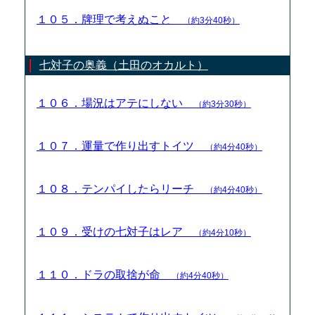
１０５．牌理で考えぬこと
（約3分40秒）
七対子の奥義（土田のオカルト）
１０６．場況はアテにしない
（約3分30秒）
１０７．運量で作り出すトイツ
（約4分40秒）
１０８．テンパイしたらリーチ
（約4分40秒）
１０９．受けの七対子はレア
（約4分10秒）
１１０．ドラの取捨が命
（約4分40秒）