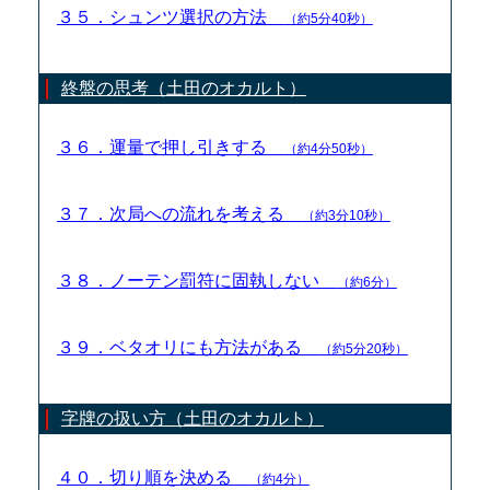
３５．シュンツ選択の方法
（約5分40秒）
終盤の思考（土田のオカルト）
３６．運量で押し引きする
（約4分50秒）
３７．次局への流れを考える
（約3分10秒）
３８．ノーテン罰符に固執しない
（約6分）
３９．ベタオリにも方法がある
（約5分20秒）
字牌の扱い方（土田のオカルト）
４０．切り順を決める
（約4分）