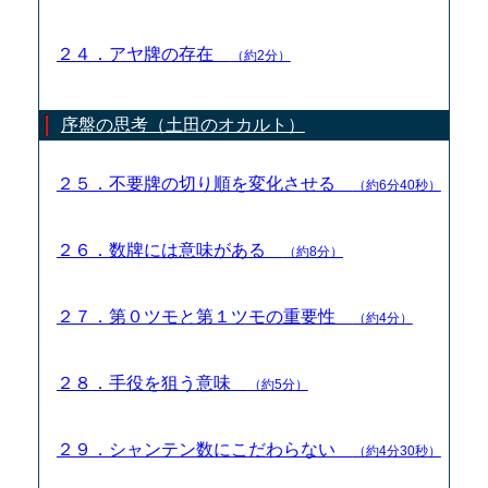
２４．アヤ牌の存在
（約2分）
序盤の思考（土田のオカルト）
２５．不要牌の切り順を変化させる
（約6分40秒）
２６．数牌には意味がある
（約8分）
２７．第０ツモと第１ツモの重要性
（約4分）
２８．手役を狙う意味
（約5分）
２９．シャンテン数にこだわらない
（約4分30秒）