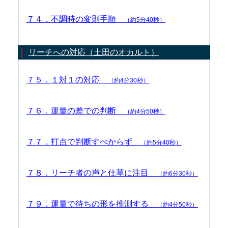
７４．不調時の変則手順
（約5分40秒）
リーチへの対応（土田のオカルト）
７５．１対１の対応
（約4分30秒）
７６．運量の差での判断
（約4分50秒）
７７．打点で判断すべからず
（約5分40秒）
７８．リーチ者の声と仕草に注目
（約6分30秒）
７９．運量で待ちの形を推測する
（約4分50秒）