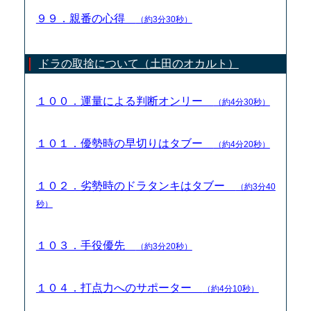
９９．親番の心得
（約3分30秒）
ドラの取捨について（土田のオカルト）
１００．運量による判断オンリー
（約4分30秒）
１０１．優勢時の早切りはタブー
（約4分20秒）
１０２．劣勢時のドラタンキはタブー
（約3分40
秒）
１０３．手役優先
（約3分20秒）
１０４．打点力へのサポーター
（約4分10秒）