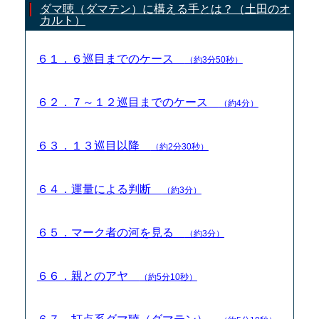
ダマ聴（ダマテン）に構える手とは？（土田のオ
カルト）
６１．６巡目までのケース
（約3分50秒）
６２．７～１２巡目までのケース
（約4分）
６３．１３巡目以降
（約2分30秒）
６４．運量による判断
（約3分）
６５．マーク者の河を見る
（約3分）
６６．親とのアヤ
（約5分10秒）