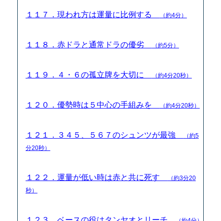
１１７．現われ方は運量に比例する
（約4分）
１１８．赤ドラと通常ドラの優劣
（約5分）
１１９．４・６の孤立牌を大切に
（約4分20秒）
１２０．優勢時は５中心の手組みを
（約4分20秒）
１２１．３４５、５６７のシュンツが最強
（約5
分20秒）
１２２．運量が低い時は赤と共に死す
（約3分20
秒）
１２３．ベースの役はタンヤオとリーチ
（約4分）