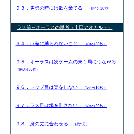
９３．劣勢の時には欲を棄てる
（約4分10秒）
ラス前～オーラスの思考（土田のオカルト）
９４．点差に縛られないこと
（約4分20秒）
９５．オーラスは次ゲームの東１局につながる
（約3分50秒）
９６．トップ目は楽をしない
（約4分10秒）
９７．ラス目は場を乱さない
（約4分20秒）
９８．身の丈に合わせる
（約5分）