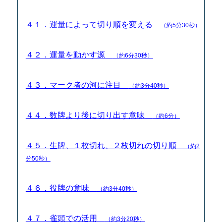
４１．運量によって切り順を変える
（約5分30秒）
４２．運量を動かす源
（約6分30秒）
４３．マーク者の河に注目
（約3分40秒）
４４．数牌より後に切り出す意味
（約6分）
４５．生牌、１枚切れ、２枚切れの切り順
（約2
分50秒）
４６．役牌の意味
（約3分40秒）
４７．雀頭での活用
（約3分20秒）