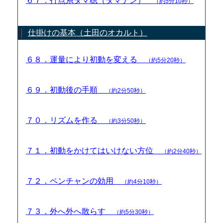
６７．打点系ダマ聴（ダマテン）
（約5分10秒）
仕掛けの基本（土田のオカルト）
６８．運量により初動を変える
（約5分20秒）
６９．初動後の手順
（約2分50秒）
７０．リズムを作る
（約3分50秒）
７１．初動をかけてはいけない方位
（約2分40秒）
７２．ペンチャンの効用
（約4分10秒）
７３．外へ外へ散らす
（約5分30秒）