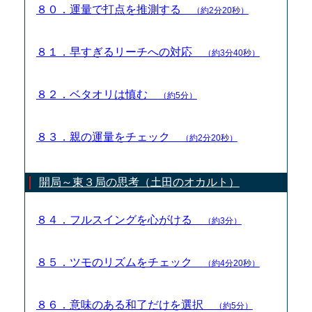
８０．運量で打点を推測する
（約2分20秒）
８１．早すぎるリーチへの対応
（約3分40秒）
８２．ベタオリは慎む
（約5分）
８３．親の運量をチェック
（約2分20秒）
開局～東３局の思考（土田のオカルト）
８４．フルスイングを心がける
（約3分）
８５．ツモのリズムをチェック
（約4分20秒）
８６．意味のある和了だけを選択
（約5分）