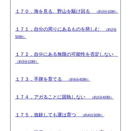
１７０．海を見る、野山を駆け回る
（約3分10秒）
１７１．自分の周りにあるものを慈しむ
（約2分
50秒）
１７２．自分にある無限の可能性を否定しない
（約3分10秒）
１７３．手牌を育てる
（約4分40秒）
１７４．アガることに固執しない
（約2分40秒）
１７５．放銃しても運は育つ
（約4分30秒）