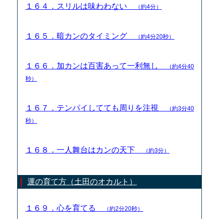
１６４．スリルは味わわない
（約4分）
１６５．暗カンのタイミング
（約4分20秒）
１６６．加カンは百害あって一利無し
（約4分40
秒）
１６７．テンパイしてても周りを注視
（約3分40
秒）
１６８．一人舞台はカンの天下
（約3分）
運の育て方（土田のオカルト）
１６９．心を育てる
（約2分20秒）