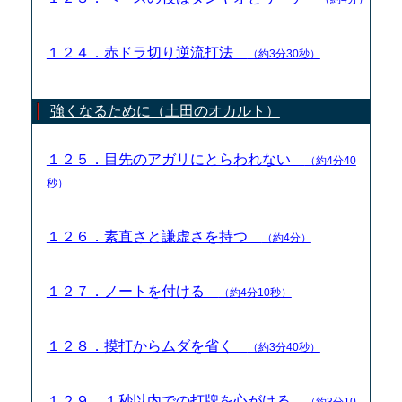
１２４．赤ドラ切り逆流打法
（約3分30秒）
強くなるために（土田のオカルト）
１２５．目先のアガリにとらわれない
（約4分40
秒）
１２６．素直さと謙虚さを持つ
（約4分）
１２７．ノートを付ける
（約4分10秒）
１２８．摸打からムダを省く
（約3分40秒）
１２９．１秒以内での打牌を心がける
（約3分10