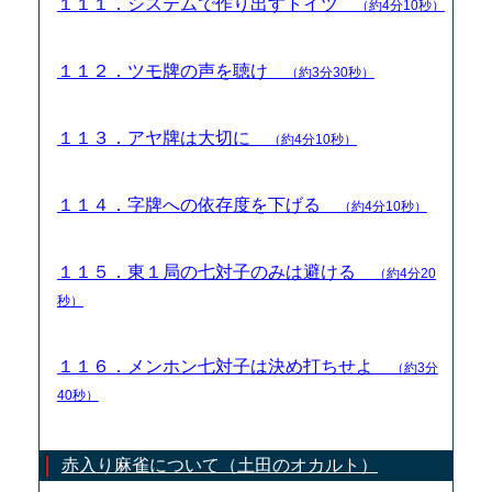
１１１．システムで作り出すトイツ
（約4分10秒）
１１２．ツモ牌の声を聴け
（約3分30秒）
１１３．アヤ牌は大切に
（約4分10秒）
１１４．字牌への依存度を下げる
（約4分10秒）
１１５．東１局の七対子のみは避ける
（約4分20
秒）
１１６．メンホン七対子は決め打ちせよ
（約3分
40秒）
赤入り麻雀について（土田のオカルト）