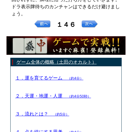
ドラ表示牌待ちのカンチャンはできるだけ避けまし
ょう。
１４６
ゲーム全体の概略（土田のオカルト）
１．運を育てるゲーム
（約4分）
２．天運・地運・人運
（約4分50秒）
３．流れとは？
（約5分）
４．点を線にする思考