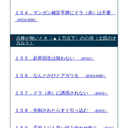
１５４．マンガン確定手牌にドラ（赤）は不要
（約5分30秒）
点棒が無いとき〔▲１万点下〕の心得（土田のオ
カルト）
１５５．起死回生は狙わない
（約3分）
１５６．なんとかひとアガリを
（約4分40秒）
１５７．ドラ（赤）に誘惑されない
（約4分）
１５８．先制されたらすぐ引っ込む
（約4分）
１５９．手役よりも良い組み合わせ作り