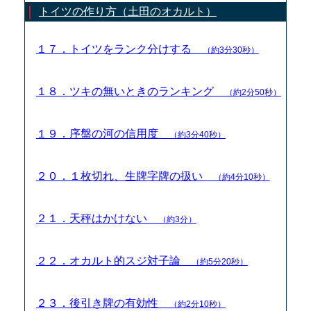
トイツの作り方（土田のオカルト）
１７．トイツをランク分けする
（約3分30秒）
１８．ツキの無いときのランキング
（約2分50秒）
１９．序盤の河の信用度
（約3分40秒）
２０．１枚切れ、生牌字牌の扱い
（約4分10秒）
２１．天秤はかけない
（約3分）
２２．オカルト的スジ対子論
（約5分20秒）
２３．後引き牌の有効性
（約2分10秒）