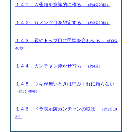
１４１．Ａ雀頭を意識的に作る
（約4分20秒）
１４２．５メンツ目を想定する
（約3分10秒）
１４３．親やトップ目に照準を合わせる
（約3分
40秒）
１４４．カンチャン浮かせ打ち
（約4分）
１４５．ツキが無いときは中ぶくれに頼らない
（約3分40秒）
１４６．ドラ表示牌カンチャンの取捨
（約3分10
秒）