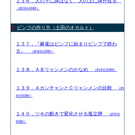
１３６．人の下に牌はなく、人の上に牌が在る
（約3分40秒）
ピンフの作り方（土田のオカルト）
１３７．『麻雀はピンフに始まりピンフで終わ
る』
（約4分20秒）
１３８．ＡＢリャンメンのかなめ
（約4分20秒）
１３９．ＡカンチャンとＣリャンメンの比較
（約
4分50秒）
１４０．ツキの動きで変化させる孤立牌
（約5分
40秒）