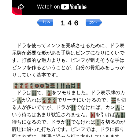
１４６
ドラを使ってメンツを完成させるために、ドラ表
示牌が必要な形がある手牌はピンフになりにくいで
す。打点的な魅力よりも、ピンフが狙えそうな手は
ピンフを作るということが、自分の骨組みをしっか
りしていく基本です。
ドラは
で、
をツモりました。ドラ表示牌のカ
ン
が入れば
でリーチにいけるので、
を切
る人が多いですが、ドラが
でなければ、カン
と
いう待ちはあまり歓迎されません。
を引けば
待ちになるので、ドラが
でなければ
を切るのが
牌理に沿った打ち方です。ピンフでは、ドラに振り
回されずに、牌理に沿った打ち方をしていきます。