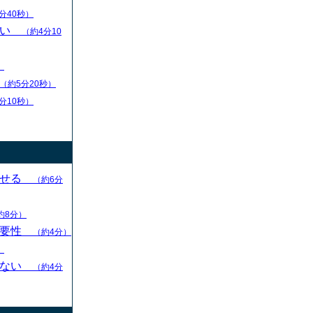
分40秒）
扱い
（約4分10
）
（約5分20秒）
分10秒）
させる
（約6分
約8分）
重要性
（約4分）
）
らない
（約4分