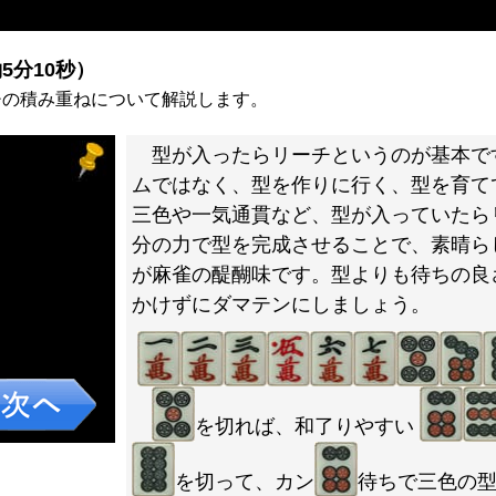
）
5分10秒）
チの積み重ねについて解説します。
型が入ったらリーチというのが基本で
ムではなく、型を作りに行く、型を育て
三色や一気通貫など、型が入っていたら
分の力で型を完成させることで、素晴ら
が麻雀の醍醐味です。型よりも待ちの良
かけずにダマテンにしましょう。
を切れば、和了りやすい
を切って、カン
待ちで三色の