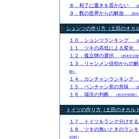
８．和了に重きを置かない
（
９．数の世界からの解放
（約4
シュンツの作り方（土田のオカ
１０．シュンツランキング
（
１１．ツキの高低による変化
１２．孤立牌の選択
（約4分10
１３．リャンメン信仰からの
秒）
１４．カンチャンランキング
１５．ペンチャン形の意味
（
１６．場況の判断
（約3分50秒）
トイツの作り方（土田のオカル
１７．トイツをランク分けす
１８．ツキの無いときのラン
50秒）