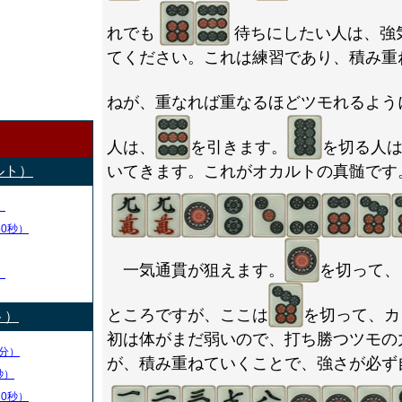
れでも
待ちにしたい人は、強
てください。これは練習であり、積み重
ねが、重なれば重なるほどツモれるよう
人は、
を引きます。
を切る人
いてきます。これがオカルトの真髄です
ルト）
）
50秒）
一気通貫が狙えます。
を切って、
）
ところですが、ここは
を切って、カ
ト）
初は体がまだ弱いので、打ち勝つツモの
分）
が、積み重ねていくことで、強さが必ず
秒）
30秒）