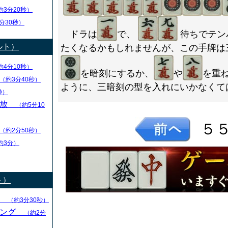
約3分20秒）
分30秒）
ドラは
で、
待ちでテン
ルト）
たくなるかもしれませんが、この手牌は
約4分10秒）
を暗刻にするか、
や
を重
（約3分40秒）
ように、三暗刻の型を入れにいかなくて
秒）
解放
（約5分10
５
（約2分50秒）
約3分）
ト）
る
（約3分30秒）
キング
（約2分