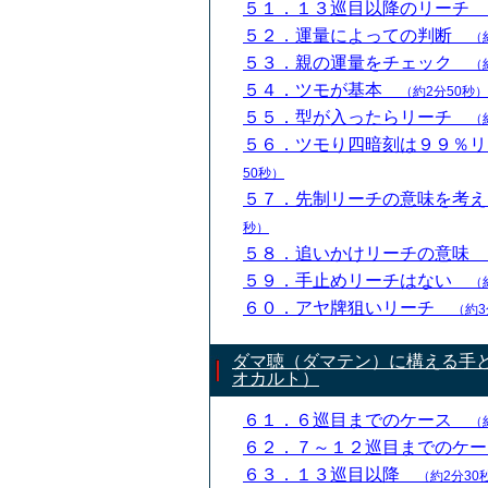
５１．１３巡目以降のリーチ
５２．運量によっての判断
（
５３．親の運量をチェック
（
５４．ツモが基本
（約2分50秒）
５５．型が入ったらリーチ
（
５６．ツモり四暗刻は９９％
50秒）
５７．先制リーチの意味を考
秒）
５８．追いかけリーチの意味
５９．手止めリーチはない
（
６０．アヤ牌狙いリーチ
（約3
ダマ聴（ダマテン）に構える手
オカルト）
６１．６巡目までのケース
（
６２．７～１２巡目までのケ
６３．１３巡目以降
（約2分30