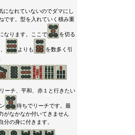
気になれていないのでダマにし
ねです。型を入れていく積み重
になります。ここで
を切る
は、
よりも
を数多く引
。
リーチ、平和、赤１と行きたい
ン
待ちでリーチです。最
力がなかなか付いてきません
自分の身に付きます。