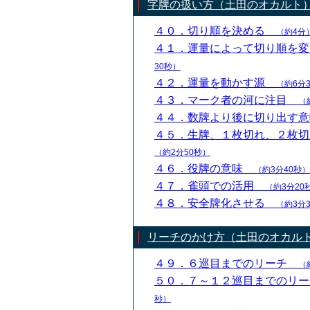
字牌の扱い方（土田のオカルト
４０．切り順を決める
（約4分
４１．運量によって切り順を
30秒）
４２．運量を動かす源
（約6分
４３．マーク者の河に注目
（
４４．数牌より後に切り出す
４５．生牌、１枚切れ、２枚
（約2分50秒）
４６．役牌の意味
（約3分40秒）
４７．雀頭での活用
（約3分20
４８．安全牌化させる
（約3分
リーチのかけ方（土田のオカル
４９．６巡目までのリーチ
（
５０．７～１２巡目までのリ
秒）