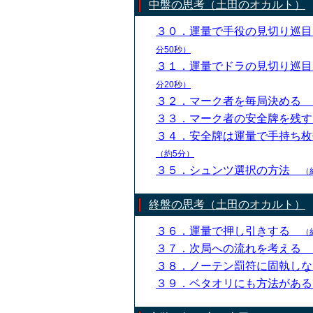
中盤の思考（土田のオカルト）
３０．運量で手役の見切り巡
分50秒）
３１．運量でドラの見切り巡
分20秒）
３２．マーク者を毎局決める
３３．マーク者の安全牌を残
３４．安全牌は運量で手持ち
（約5分）
３５．シュンツ選択の方法
（
終盤の思考（土田のオカルト）
３６．運量で押し引きする
（
３７．次局への流れを考える
３８．ノーテン罰符に固執し
３９．ベタオリにも方法があ