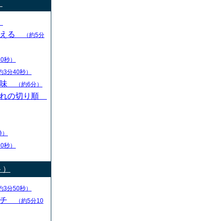
）
）
変える
（約5分
30秒）
約3分40秒）
意味
（約6分）
切れの切り順
秒）
30秒）
ト）
約3分50秒）
ーチ
（約5分10