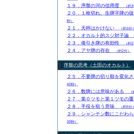
１９．序盤の河の信用度
（約3
２０．１枚切れ、生牌字牌の
秒）
２１．天秤はかけない
（約3分
２２．オカルト的スジ対子論
２３．後引き牌の有効性
（約2
２４．アヤ牌の存在
（約2分）
序盤の思考（土田のオカルト）
２５．不要牌の切り順を変化
40秒）
２６．数牌には意味がある
（
２７．第０ツモと第１ツモの
２８．手役を狙う意味
（約5分
２９．シャンテン数にこだわ
30秒）