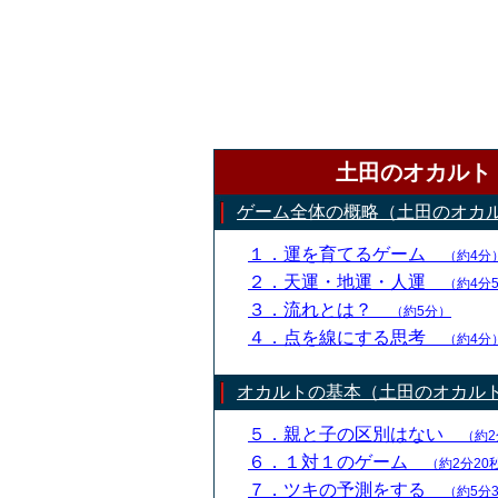
土田のオカルト
ゲーム全体の概略（土田のオカ
１．運を育てるゲーム
（約4分
２．天運・地運・人運
（約4分
３．流れとは？
（約5分）
４．点を線にする思考
（約4分
オカルトの基本（土田のオカル
５．親と子の区別はない
（約2
６．１対１のゲーム
（約2分20
７．ツキの予測をする
（約5分