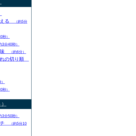
）
）
変える
（約5分
30秒）
約3分40秒）
意味
（約6分）
切れの切り順
秒）
30秒）
ト）
約3分50秒）
ーチ
（約5分10