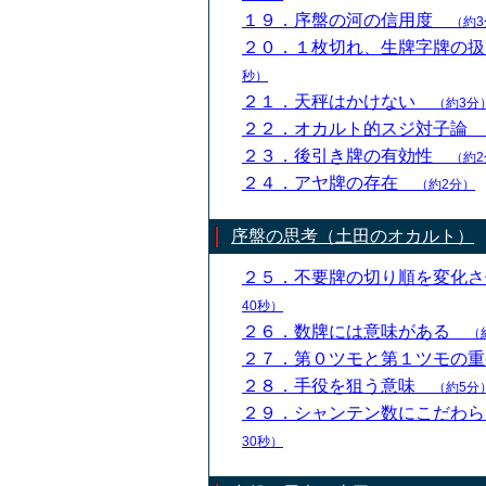
１９．序盤の河の信用度
（約3
２０．１枚切れ、生牌字牌の
秒）
２１．天秤はかけない
（約3分
２２．オカルト的スジ対子論
２３．後引き牌の有効性
（約2
２４．アヤ牌の存在
（約2分）
序盤の思考（土田のオカルト）
２５．不要牌の切り順を変化
40秒）
２６．数牌には意味がある
（
２７．第０ツモと第１ツモの
２８．手役を狙う意味
（約5分
２９．シャンテン数にこだわ
30秒）