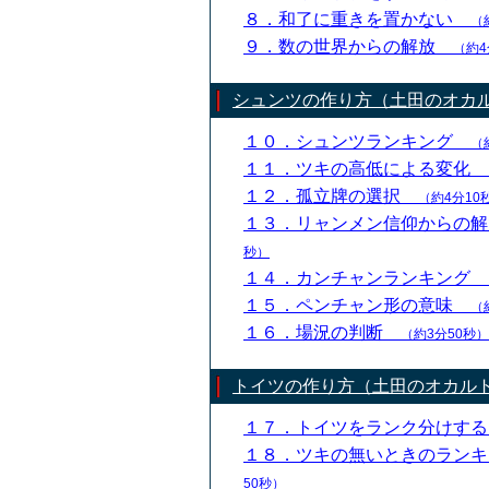
８．和了に重きを置かない
（
９．数の世界からの解放
（約4
シュンツの作り方（土田のオカ
１０．シュンツランキング
（
１１．ツキの高低による変化
１２．孤立牌の選択
（約4分10
１３．リャンメン信仰からの
秒）
１４．カンチャンランキング
１５．ペンチャン形の意味
（
１６．場況の判断
（約3分50秒）
トイツの作り方（土田のオカル
１７．トイツをランク分けす
１８．ツキの無いときのラン
50秒）