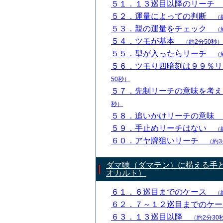
５１．１３巡目以降のリーチ
５２．運量によっての判断
（
５３．親の運量をチェック
（
５４．ツモが基本
（約2分50秒）
５５．型が入ったらリーチ
（
５６．ツモり四暗刻は９９％
50秒）
５７．先制リーチの意味を考
秒）
５８．追いかけリーチの意味
５９．手止めリーチはない
（
６０．アヤ牌狙いリーチ
（約3
ダマ聴（ダマテン）に構える手
オカルト）
６１．６巡目までのケース
（
６２．７～１２巡目までのケ
６３．１３巡目以降
（約2分30