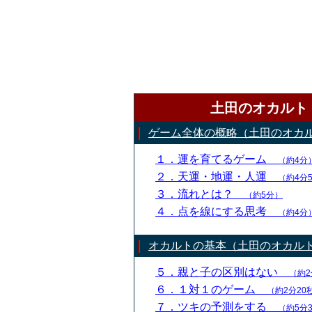
土田のオカルト
ゲーム全体の概略（土田のオカ
１．運を育てるゲーム
（約4分
２．天運・地運・人運
（約4分
３．流れとは？
（約5分）
４．点を線にする思考
（約4分
オカルトの基本（土田のオカル
５．親と子の区別はない
（約2
６．１対１のゲーム
（約2分20
７．ツキの予測をする
（約5分