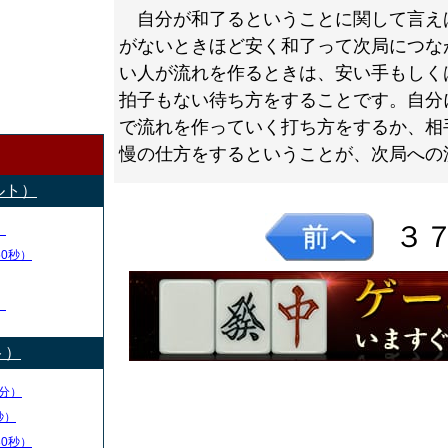
自分が和了るということに関して言え
がないときほど安く和了って次局につな
い人が流れを作るときは、安い手もしく
拍子もない待ち方をすることです。自分
で流れを作っていく打ち方をするか、相
慢の仕方をするということが、次局への
ルト）
３
）
50秒）
）
ト）
分）
秒）
30秒）