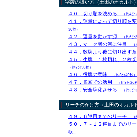
字牌の扱い方（土田のオカルト
４０．切り順を決める
（約4分
４１．運量によって切り順を
30秒）
４２．運量を動かす源
（約6分
４３．マーク者の河に注目
（
４４．数牌より後に切り出す
４５．生牌、１枚切れ、２枚
（約2分50秒）
４６．役牌の意味
（約3分40秒）
４７．雀頭での活用
（約3分20
４８．安全牌化させる
（約3分
リーチのかけ方（土田のオカル
４９．６巡目までのリーチ
（
５０．７～１２巡目までのリ
秒）