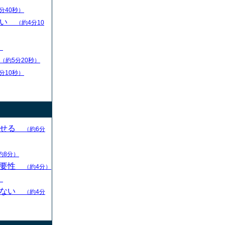
分40秒）
扱い
（約4分10
）
（約5分20秒）
分10秒）
させる
（約6分
約8分）
重要性
（約4分）
）
らない
（約4分