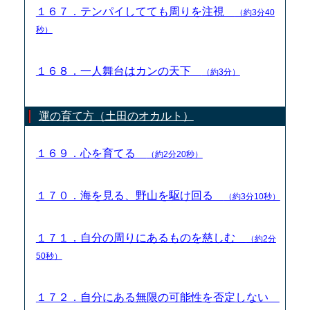
１６７．テンパイしてても周りを注視
（約3分40
秒）
１６８．一人舞台はカンの天下
（約3分）
運の育て方（土田のオカルト）
１６９．心を育てる
（約2分20秒）
１７０．海を見る、野山を駆け回る
（約3分10秒）
１７１．自分の周りにあるものを慈しむ
（約2分
50秒）
１７２．自分にある無限の可能性を否定しない