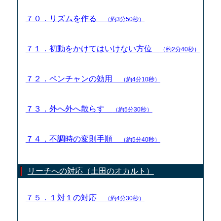
７０．リズムを作る
（約3分50秒）
７１．初動をかけてはいけない方位
（約2分40秒）
７２．ペンチャンの効用
（約4分10秒）
７３．外へ外へ散らす
（約5分30秒）
７４．不調時の変則手順
（約5分40秒）
リーチへの対応（土田のオカルト）
７５．１対１の対応
（約4分30秒）