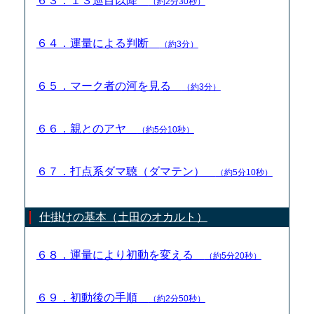
６３．１３巡目以降
（約2分30秒）
６４．運量による判断
（約3分）
６５．マーク者の河を見る
（約3分）
６６．親とのアヤ
（約5分10秒）
６７．打点系ダマ聴（ダマテン）
（約5分10秒）
仕掛けの基本（土田のオカルト）
６８．運量により初動を変える
（約5分20秒）
６９．初動後の手順
（約2分50秒）