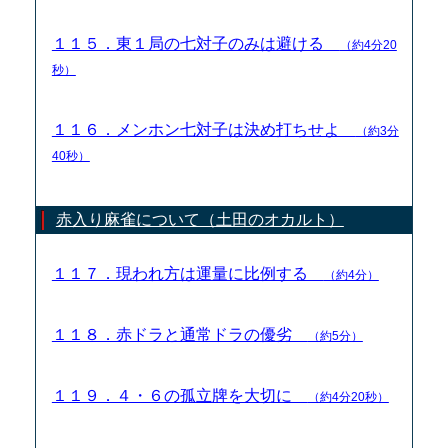
１１５．東１局の七対子のみは避ける
（約4分20
秒）
１１６．メンホン七対子は決め打ちせよ
（約3分
40秒）
赤入り麻雀について（土田のオカルト）
１１７．現われ方は運量に比例する
（約4分）
１１８．赤ドラと通常ドラの優劣
（約5分）
１１９．４・６の孤立牌を大切に
（約4分20秒）