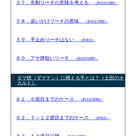
５７．先制リーチの意味を考える
（約2分10秒）
５８．追いかけリーチの意味
（約4分20秒）
５９．手止めリーチはない
（約4分）
６０．アヤ牌狙いリーチ
（約3分50秒）
ダマ聴（ダマテン）に構える手とは？（土田のオ
カルト）
６１．６巡目までのケース
（約3分50秒）
６２．７～１２巡目までのケース
（約4分）