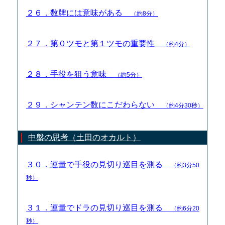
２６．数牌には意味がある
（約8分）
２７．第０ツモと第１ツモの重要性
（約4分）
２８．手役を狙う意味
（約5分）
２９．シャンテン数にこだわらない
（約4分30秒）
中盤の思考（土田のオカルト）
３０．運量で手役の見切り巡目を測る
（約3分50
秒）
３１．運量でドラの見切り巡目を測る
（約6分20
秒）