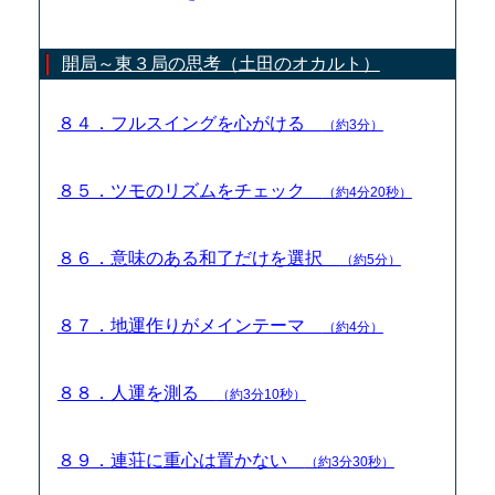
開局～東３局の思考（土田のオカルト）
８４．フルスイングを心がける
（約3分）
８５．ツモのリズムをチェック
（約4分20秒）
８６．意味のある和了だけを選択
（約5分）
８７．地運作りがメインテーマ
（約4分）
８８．人運を測る
（約3分10秒）
８９．連荘に重心は置かない
（約3分30秒）