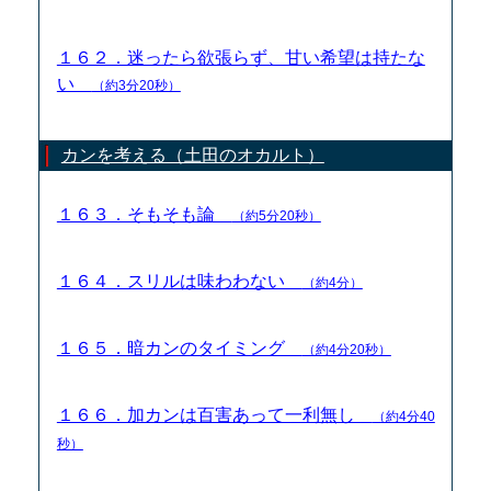
１６２．迷ったら欲張らず、甘い希望は持たな
い
（約3分20秒）
カンを考える（土田のオカルト）
１６３．そもそも論
（約5分20秒）
１６４．スリルは味わわない
（約4分）
１６５．暗カンのタイミング
（約4分20秒）
１６６．加カンは百害あって一利無し
（約4分40
秒）