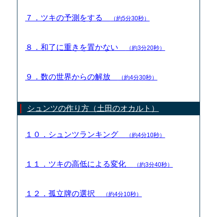
７．ツキの予測をする
（約5分30秒）
８．和了に重きを置かない
（約3分20秒）
９．数の世界からの解放
（約4分30秒）
シュンツの作り方（土田のオカルト）
１０．シュンツランキング
（約4分10秒）
１１．ツキの高低による変化
（約3分40秒）
１２．孤立牌の選択
（約4分10秒）