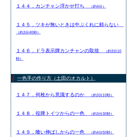
１４４．カンチャン浮かせ打ち
（約4分）
１４５．ツキが無いときは中ぶくれに頼らない
（約3分40秒）
１４６．ドラ表示牌カンチャンの取捨
（約3分10
秒）
一色手の作り方（土田のオカルト）
１４７．何枚から意識するのか
（約3分10秒）
１４８．役牌トイツからの一色
（約3分30秒）
１４９．喰い伸ばしからの一色
（約4分50秒）