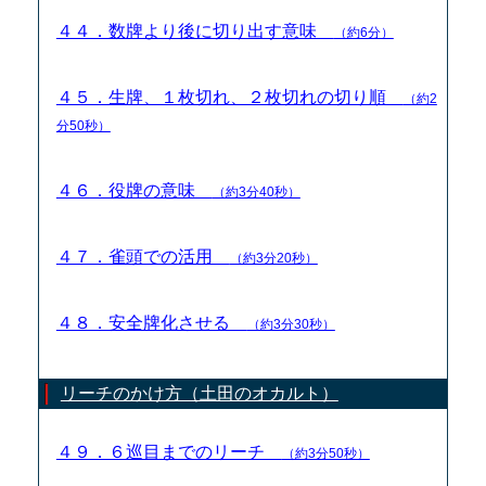
４４．数牌より後に切り出す意味
（約6分）
４５．生牌、１枚切れ、２枚切れの切り順
（約2
分50秒）
４６．役牌の意味
（約3分40秒）
４７．雀頭での活用
（約3分20秒）
４８．安全牌化させる
（約3分30秒）
リーチのかけ方（土田のオカルト）
４９．６巡目までのリーチ
（約3分50秒）