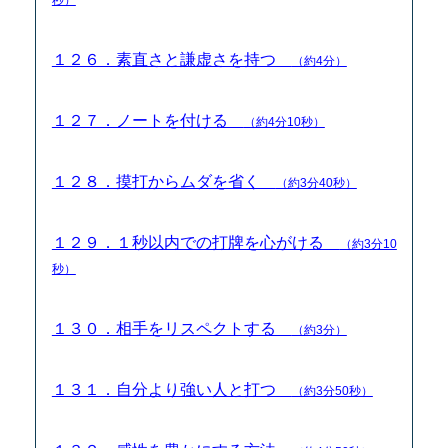
１２６．素直さと謙虚さを持つ
（約4分）
１２７．ノートを付ける
（約4分10秒）
１２８．摸打からムダを省く
（約3分40秒）
１２９．１秒以内での打牌を心がける
（約3分10
秒）
１３０．相手をリスペクトする
（約3分）
１３１．自分より強い人と打つ
（約3分50秒）