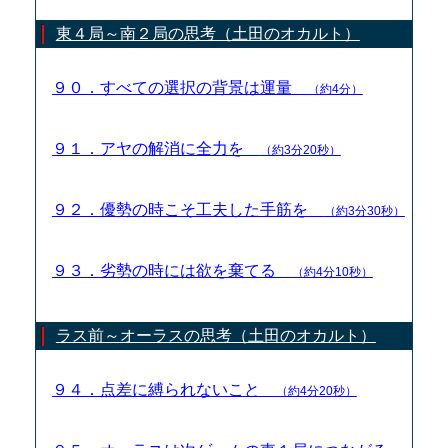
東４局～南２局の思考（土田のオカルト）
９０．すべての選択の背景は運量
（約4分）
９１．アヤの解消に全力を
（約3分20秒）
９２．優勢の時こそ工夫した手筋を
（約3分30秒）
９３．劣勢の時には欲を棄てる
（約4分10秒）
ラス前～オーラスの思考（土田のオカルト）
９４．点差に縛られないこと
（約4分20秒）