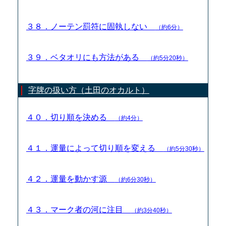
３８．ノーテン罰符に固執しない
（約6分）
３９．ベタオリにも方法がある
（約5分20秒）
字牌の扱い方（土田のオカルト）
４０．切り順を決める
（約4分）
４１．運量によって切り順を変える
（約5分30秒）
４２．運量を動かす源
（約6分30秒）
４３．マーク者の河に注目
（約3分40秒）