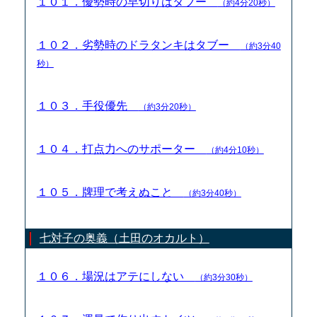
１０１．優勢時の早切りはタブー
（約4分20秒）
１０２．劣勢時のドラタンキはタブー
（約3分40
秒）
１０３．手役優先
（約3分20秒）
１０４．打点力へのサポーター
（約4分10秒）
１０５．牌理で考えぬこと
（約3分40秒）
七対子の奥義（土田のオカルト）
１０６．場況はアテにしない
（約3分30秒）