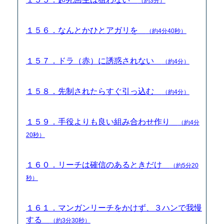
（約3分）
１５６．なんとかひとアガリを
（約4分40秒）
１５７．ドラ（赤）に誘惑されない
（約4分）
１５８．先制されたらすぐ引っ込む
（約4分）
１５９．手役よりも良い組み合わせ作り
（約4分
20秒）
１６０．リーチは確信のあるときだけ
（約5分20
秒）
１６１．マンガンリーチをかけず、３ハンで我慢
する
（約3分30秒）