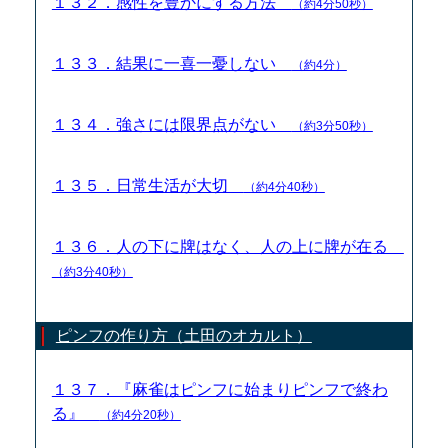
１３２．感性を豊かにする方法
（約4分50秒）
１３３．結果に一喜一憂しない
（約4分）
１３４．強さには限界点がない
（約3分50秒）
１３５．日常生活が大切
（約4分40秒）
１３６．人の下に牌はなく、人の上に牌が在る
（約3分40秒）
ピンフの作り方（土田のオカルト）
１３７．『麻雀はピンフに始まりピンフで終わ
る』
（約4分20秒）