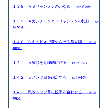
１３８．ＡＢリャンメンのかなめ
（約4分20秒）
１３９．ＡカンチャンとＣリャンメンの比較
（約
4分50秒）
１４０．ツキの動きで変化させる孤立牌
（約5分
40秒）
１４１．Ａ雀頭を意識的に作る
（約4分20秒）
１４２．５メンツ目を想定する
（約3分10秒）
１４３．親やトップ目に照準を合わせる
（約3分
40秒）