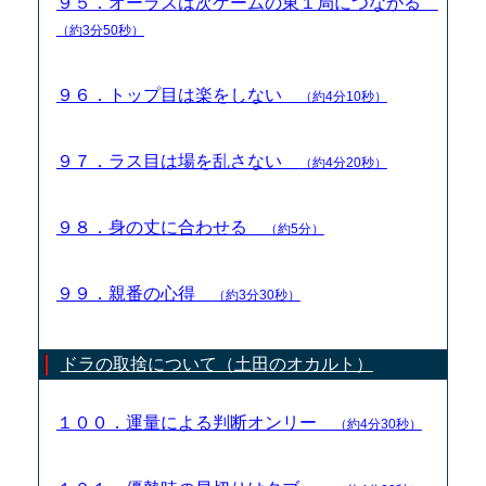
９５．オーラスは次ゲームの東１局につながる
（約3分50秒）
９６．トップ目は楽をしない
（約4分10秒）
９７．ラス目は場を乱さない
（約4分20秒）
９８．身の丈に合わせる
（約5分）
９９．親番の心得
（約3分30秒）
ドラの取捨について（土田のオカルト）
１００．運量による判断オンリー
（約4分30秒）