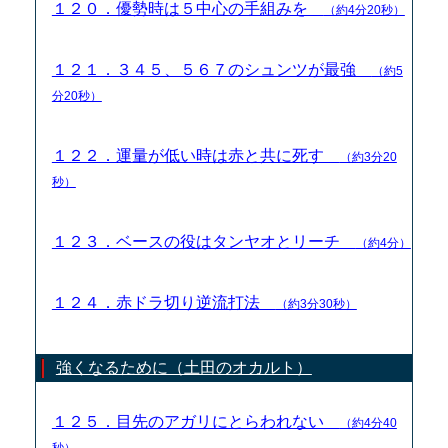
１２０．優勢時は５中心の手組みを
（約4分20秒）
１２１．３４５、５６７のシュンツが最強
（約5
分20秒）
１２２．運量が低い時は赤と共に死す
（約3分20
秒）
１２３．ベースの役はタンヤオとリーチ
（約4分）
１２４．赤ドラ切り逆流打法
（約3分30秒）
強くなるために（土田のオカルト）
１２５．目先のアガリにとらわれない
（約4分40
秒）