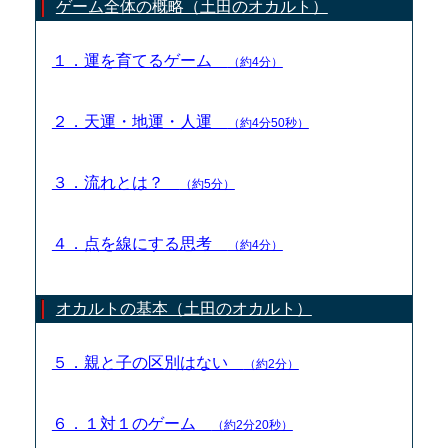
ゲーム全体の概略（土田のオカルト）
１．運を育てるゲーム
（約4分）
２．天運・地運・人運
（約4分50秒）
３．流れとは？
（約5分）
４．点を線にする思考
（約4分）
オカルトの基本（土田のオカルト）
５．親と子の区別はない
（約2分）
６．１対１のゲーム
（約2分20秒）