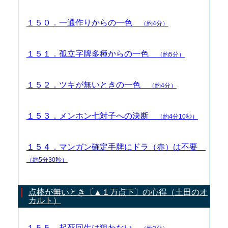
１５０．一通作りからの一色
（約4分）
１５１．孤立字牌多種からの一色
（約5分）
１５２．ツキが無いときの一色
（約4分）
１５３．メンホン七対子への決断
（約4分10秒）
１５４．マンガン確定手牌にドラ（赤）は不要
（約5分30秒）
点棒が無いとき〔▲１万点下〕の心得（土田のオ
カルト）
１５５．起死回生は狙わない