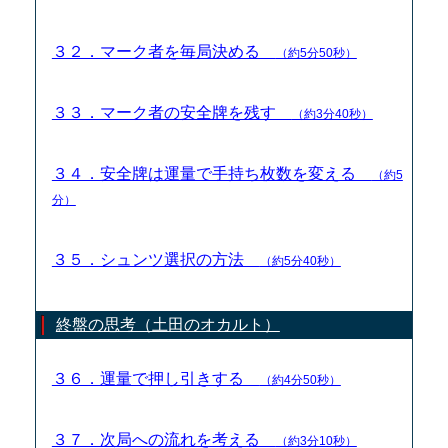
３２．マーク者を毎局決める
（約5分50秒）
３３．マーク者の安全牌を残す
（約3分40秒）
３４．安全牌は運量で手持ち枚数を変える
（約5
分）
３５．シュンツ選択の方法
（約5分40秒）
終盤の思考（土田のオカルト）
３６．運量で押し引きする
（約4分50秒）
３７．次局への流れを考える
（約3分10秒）