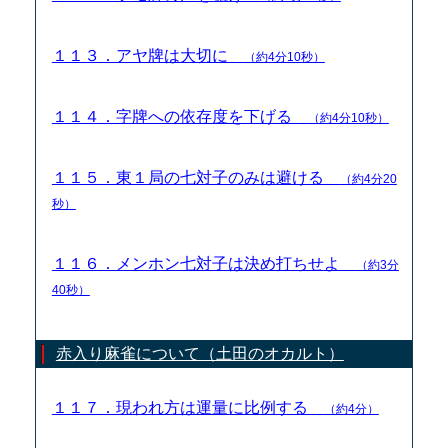
１１３．アヤ牌は大切に
（約4分10秒）
１１４．字牌への依存度を下げる
（約4分10秒）
１１５．東１局の七対子のみは避ける
（約4分20
秒）
１１６．メンホン七対子は決め打ちせよ
（約3分
40秒）
赤入り麻雀について（土田のオカルト）
１１７．現われ方は運量に比例する
（約4分）