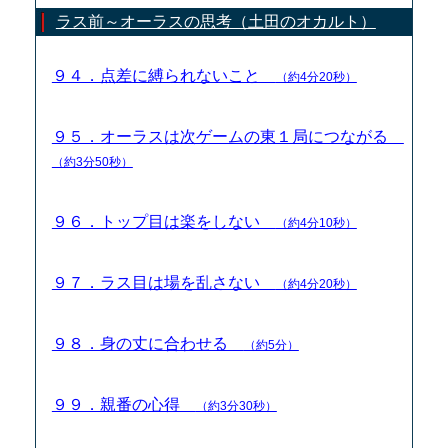
ラス前～オーラスの思考（土田のオカルト）
９４．点差に縛られないこと
（約4分20秒）
９５．オーラスは次ゲームの東１局につながる
（約3分50秒）
９６．トップ目は楽をしない
（約4分10秒）
９７．ラス目は場を乱さない
（約4分20秒）
９８．身の丈に合わせる
（約5分）
９９．親番の心得
（約3分30秒）