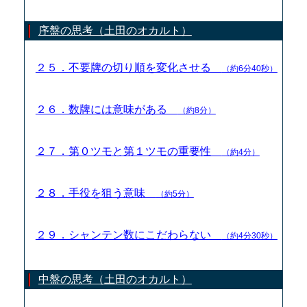
序盤の思考（土田のオカルト）
２５．不要牌の切り順を変化させる
（約6分40秒）
２６．数牌には意味がある
（約8分）
２７．第０ツモと第１ツモの重要性
（約4分）
２８．手役を狙う意味
（約5分）
２９．シャンテン数にこだわらない
（約4分30秒）
中盤の思考（土田のオカルト）