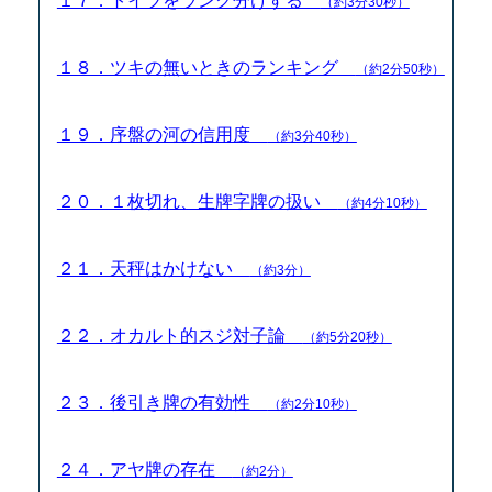
１７．トイツをランク分けする
（約3分30秒）
１８．ツキの無いときのランキング
（約2分50秒）
１９．序盤の河の信用度
（約3分40秒）
２０．１枚切れ、生牌字牌の扱い
（約4分10秒）
２１．天秤はかけない
（約3分）
２２．オカルト的スジ対子論
（約5分20秒）
２３．後引き牌の有効性
（約2分10秒）
２４．アヤ牌の存在
（約2分）