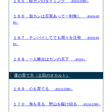
１６５．暗カンのタイミング
（約4分20秒）
１６６．加カンは百害あって一利無し
（約4分40
秒）
１６７．テンパイしてても周りを注視
（約3分40
秒）
１６８．一人舞台はカンの天下
（約3分）
運の育て方（土田のオカルト）
１６９．心を育てる
（約2分20秒）
１７０．海を見る、野山を駆け回る
（約3分10秒）