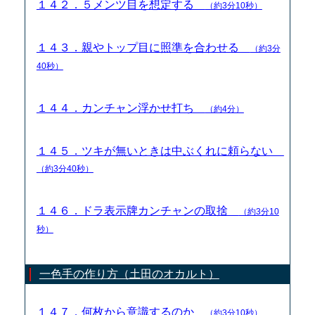
１４２．５メンツ目を想定する
（約3分10秒）
１４３．親やトップ目に照準を合わせる
（約3分
40秒）
１４４．カンチャン浮かせ打ち
（約4分）
１４５．ツキが無いときは中ぶくれに頼らない
（約3分40秒）
１４６．ドラ表示牌カンチャンの取捨
（約3分10
秒）
一色手の作り方（土田のオカルト）
１４７．何枚から意識するのか
（約3分10秒）