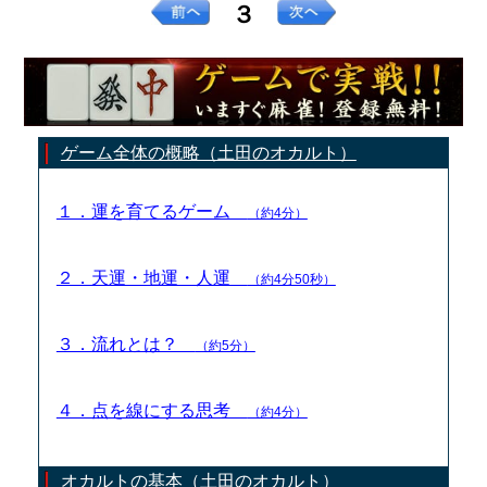
３
ゲーム全体の概略（土田のオカルト）
１．運を育てるゲーム
（約4分）
２．天運・地運・人運
（約4分50秒）
３．流れとは？
（約5分）
４．点を線にする思考
（約4分）
オカルトの基本（土田のオカルト）