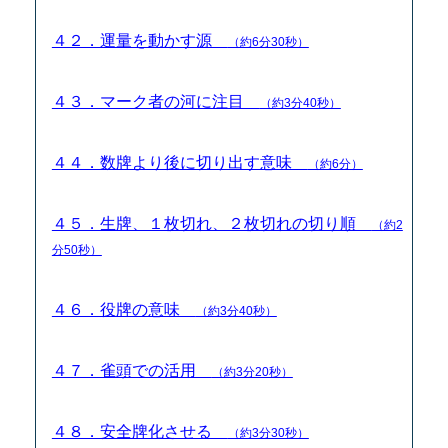
４２．運量を動かす源
（約6分30秒）
４３．マーク者の河に注目
（約3分40秒）
４４．数牌より後に切り出す意味
（約6分）
４５．生牌、１枚切れ、２枚切れの切り順
（約2
分50秒）
４６．役牌の意味
（約3分40秒）
４７．雀頭での活用
（約3分20秒）
４８．安全牌化させる
（約3分30秒）