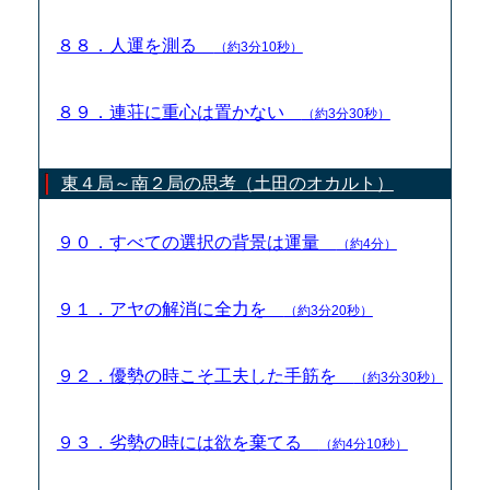
８８．人運を測る
（約3分10秒）
８９．連荘に重心は置かない
（約3分30秒）
東４局～南２局の思考（土田のオカルト）
９０．すべての選択の背景は運量
（約4分）
９１．アヤの解消に全力を
（約3分20秒）
９２．優勢の時こそ工夫した手筋を
（約3分30秒）
９３．劣勢の時には欲を棄てる
（約4分10秒）