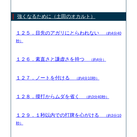
強くなるために（土田のオカルト）
１２５．目先のアガリにとらわれない
（約4分40
秒）
１２６．素直さと謙虚さを持つ
（約4分）
１２７．ノートを付ける
（約4分10秒）
１２８．摸打からムダを省く
（約3分40秒）
１２９．１秒以内での打牌を心がける
（約3分10
秒）