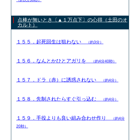
点棒が無いとき〔▲１万点下〕の心得（土田のオ
カルト）
１５５．起死回生は狙わない
（約3分）
１５６．なんとかひとアガリを
（約4分40秒）
１５７．ドラ（赤）に誘惑されない
（約4分）
１５８．先制されたらすぐ引っ込む
（約4分）
１５９．手役よりも良い組み合わせ作り
（約4分
20秒）