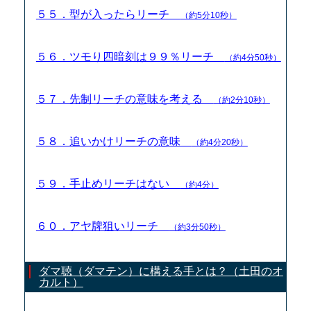
５５．型が入ったらリーチ
（約5分10秒）
５６．ツモり四暗刻は９９％リーチ
（約4分50秒）
５７．先制リーチの意味を考える
（約2分10秒）
５８．追いかけリーチの意味
（約4分20秒）
５９．手止めリーチはない
（約4分）
６０．アヤ牌狙いリーチ
（約3分50秒）
ダマ聴（ダマテン）に構える手とは？（土田のオ
カルト）