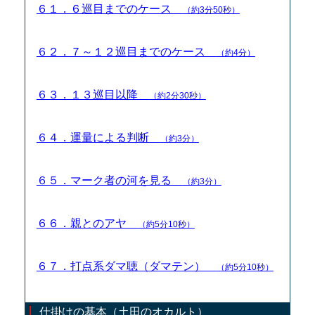
６１．６巡目までのケース
（約3分50秒）
６２．７～１２巡目までのケース
（約4分）
６３．１３巡目以降
（約2分30秒）
６４．運量による判断
（約3分）
６５．マーク者の河を見る
（約3分）
６６．親とのアヤ
（約5分10秒）
６７．打点系ダマ聴（ダマテン）
（約5分10秒）
仕掛けの基本（土田のオカルト）