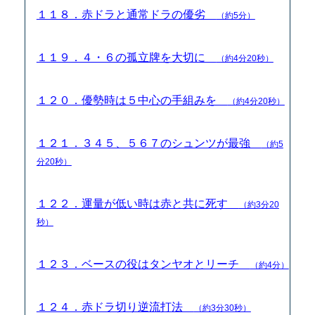
１１８．赤ドラと通常ドラの優劣
（約5分）
１１９．４・６の孤立牌を大切に
（約4分20秒）
１２０．優勢時は５中心の手組みを
（約4分20秒）
１２１．３４５、５６７のシュンツが最強
（約5
分20秒）
１２２．運量が低い時は赤と共に死す
（約3分20
秒）
１２３．ベースの役はタンヤオとリーチ
（約4分）
１２４．赤ドラ切り逆流打法
（約3分30秒）