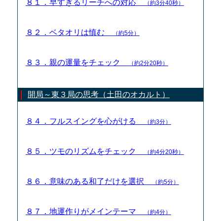
８１．早すぎるリーチへの対応
（約3分40秒）
８２．ベタオリは慎む
（約5分）
８３．親の運量をチェック
（約2分20秒）
開局～東３局の思考（土田のオカルト）
８４．フルスイングを心がける
（約3分）
８５．ツモのリズムをチェック
（約4分20秒）
８６．意味のある和了だけを選択
（約5分）
８７．地運作りがメインテーマ
（約4分）