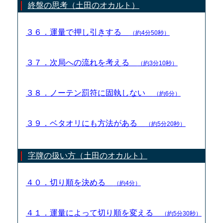
終盤の思考（土田のオカルト）
３６．運量で押し引きする
（約4分50秒）
３７．次局への流れを考える
（約3分10秒）
３８．ノーテン罰符に固執しない
（約6分）
３９．ベタオリにも方法がある
（約5分20秒）
字牌の扱い方（土田のオカルト）
４０．切り順を決める
（約4分）
４１．運量によって切り順を変える
（約5分30秒）