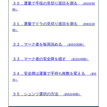
３０．運量で手役の見切り巡目を測る
（約3分50
秒）
３１．運量でドラの見切り巡目を測る
（約6分20
秒）
３２．マーク者を毎局決める
（約5分50秒）
３３．マーク者の安全牌を残す
（約3分40秒）
３４．安全牌は運量で手持ち枚数を変える
（約5
分）
３５．シュンツ選択の方法
（約5分40秒）