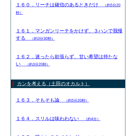
１６０．リーチは確信のあるときだけ
（約5分20
秒）
１６１．マンガンリーチをかけず、３ハンで我慢
する
（約3分30秒）
１６２．迷ったら欲張らず、甘い希望は持たな
い
（約3分20秒）
カンを考える（土田のオカルト）
１６３．そもそも論
（約5分20秒）
１６４．スリルは味わわない
（約4分）