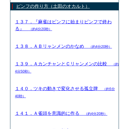
ピンフの作り方（土田のオカルト）
１３７．『麻雀はピンフに始まりピンフで終わ
る』
（約4分20秒）
１３８．ＡＢリャンメンのかなめ
（約4分20秒）
１３９．ＡカンチャンとＣリャンメンの比較
（約
4分50秒）
１４０．ツキの動きで変化させる孤立牌
（約5分
40秒）
１４１．Ａ雀頭を意識的に作る
（約4分20秒）