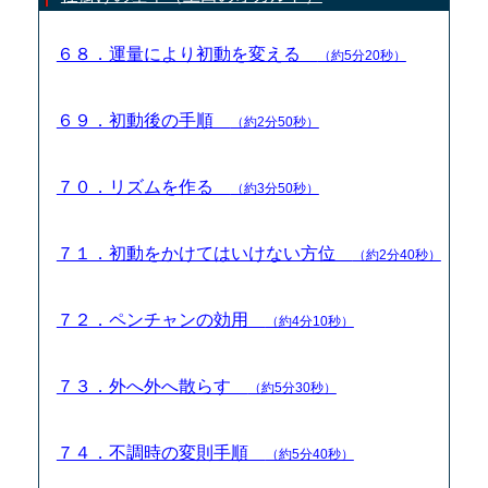
６８．運量により初動を変える
（約5分20秒）
６９．初動後の手順
（約2分50秒）
７０．リズムを作る
（約3分50秒）
７１．初動をかけてはいけない方位
（約2分40秒）
７２．ペンチャンの効用
（約4分10秒）
７３．外へ外へ散らす
（約5分30秒）
７４．不調時の変則手順
（約5分40秒）