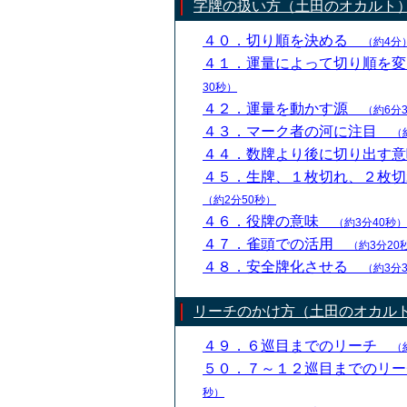
字牌の扱い方（土田のオカルト
４０．切り順を決める
（約4分
４１．運量によって切り順を
30秒）
４２．運量を動かす源
（約6分
４３．マーク者の河に注目
（
４４．数牌より後に切り出す
４５．生牌、１枚切れ、２枚
（約2分50秒）
４６．役牌の意味
（約3分40秒）
４７．雀頭での活用
（約3分20
４８．安全牌化させる
（約3分
リーチのかけ方（土田のオカル
４９．６巡目までのリーチ
（
５０．７～１２巡目までのリ
秒）