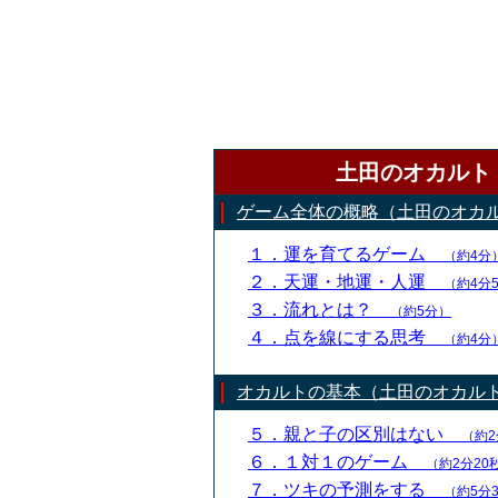
土田のオカルト
ゲーム全体の概略（土田のオカ
１．運を育てるゲーム
（約4分
２．天運・地運・人運
（約4分
３．流れとは？
（約5分）
４．点を線にする思考
（約4分
オカルトの基本（土田のオカル
５．親と子の区別はない
（約2
６．１対１のゲーム
（約2分20
７．ツキの予測をする
（約5分