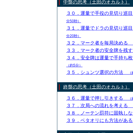
中盤の思考（土田のオカルト）
３０．運量で手役の見切り巡
分50秒）
３１．運量でドラの見切り巡
分20秒）
３２．マーク者を毎局決める
３３．マーク者の安全牌を残
３４．安全牌は運量で手持ち
（約5分）
３５．シュンツ選択の方法
（
終盤の思考（土田のオカルト）
３６．運量で押し引きする
（
３７．次局への流れを考える
３８．ノーテン罰符に固執し
３９．ベタオリにも方法があ