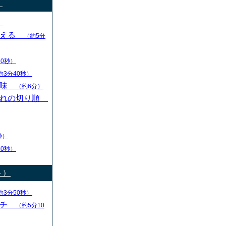
）
）
変える
（約5分
30秒）
約3分40秒）
意味
（約6分）
切れの切り順
秒）
30秒）
ト）
約3分50秒）
ーチ
（約5分10