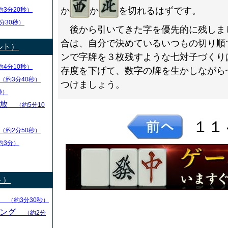
か
か
を切れるはずです。
約3分20秒）
分30秒）
後から引いてきた字を優先的に残しま
合は、自分で決めているいつもの切り順
ルト）
ンで字牌を３枚残すような七対子づくり
約4分10秒）
存度を下げて、数字の牌を生かしながら
（約3分40秒）
つけましょう。
秒）
解放
（約5分10
１１
（約2分50秒）
約3分）
ト）
る
（約3分30秒）
キング
（約2分