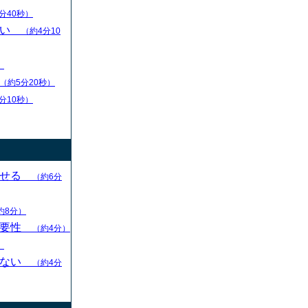
分40秒）
扱い
（約4分10
）
（約5分20秒）
分10秒）
させる
（約6分
約8分）
重要性
（約4分）
）
らない
（約4分