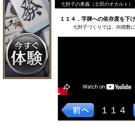
七対子の奥義（土田のオカルト）
１１４．字牌への依存度を下げ
七対子づくりでは、向聴数
１１４