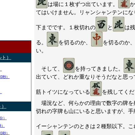
は場に１枚ずつ出ています。
てはいけません。リャンシャンテンにな
下までです。１枚切れの
と
は
る。
を切るのか、
を切るのか
い。
ルト）
そして、
を持ってきました。
）
出ていて、どれか重なりそうだなと思っ
50秒）
筋トイツになっている
を残してくだ
）
場況など、何らかの理由で数字の牌を
ト）
切れの字牌も山にいると思いますが、手
分）
イーシャンテンのときは２種類以下。こ
秒）
30秒）