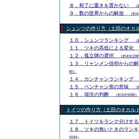
８．和了に重きを置かない
（
９．数の世界からの解放
（約4
シュンツの作り方（土田のオカ
１０．シュンツランキング
（
１１．ツキの高低による変化
１２．孤立牌の選択
（約4分10
１３．リャンメン信仰からの
秒）
１４．カンチャンランキング
１５．ペンチャン形の意味
（
１６．場況の判断
（約3分50秒）
トイツの作り方（土田のオカル
１７．トイツをランク分けす
１８．ツキの無いときのラン
50秒）