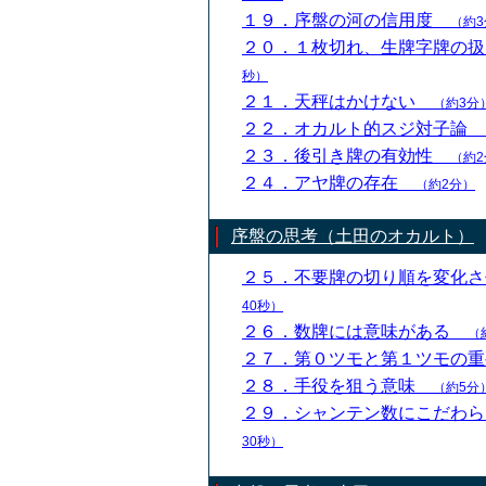
１９．序盤の河の信用度
（約3
２０．１枚切れ、生牌字牌の
秒）
２１．天秤はかけない
（約3分
２２．オカルト的スジ対子論
２３．後引き牌の有効性
（約2
２４．アヤ牌の存在
（約2分）
序盤の思考（土田のオカルト）
２５．不要牌の切り順を変化
40秒）
２６．数牌には意味がある
（
２７．第０ツモと第１ツモの
２８．手役を狙う意味
（約5分
２９．シャンテン数にこだわ
30秒）