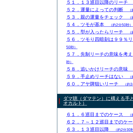
５１．１３巡目以降のリーチ
５２．運量によっての判断
（
５３．親の運量をチェック
（
５４．ツモが基本
（約2分50秒）
５５．型が入ったらリーチ
（
５６．ツモり四暗刻は９９％
50秒）
５７．先制リーチの意味を考
秒）
５８．追いかけリーチの意味
５９．手止めリーチはない
（
６０．アヤ牌狙いリーチ
（約3
ダマ聴（ダマテン）に構える手
オカルト）
６１．６巡目までのケース
（
６２．７～１２巡目までのケ
６３．１３巡目以降
（約2分30