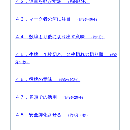
４２．運量を動かす源
（約6分30秒）
４３．マーク者の河に注目
（約3分40秒）
４４．数牌より後に切り出す意味
（約6分）
４５．生牌、１枚切れ、２枚切れの切り順
（約2
分50秒）
４６．役牌の意味
（約3分40秒）
４７．雀頭での活用
（約3分20秒）
４８．安全牌化させる
（約3分30秒）