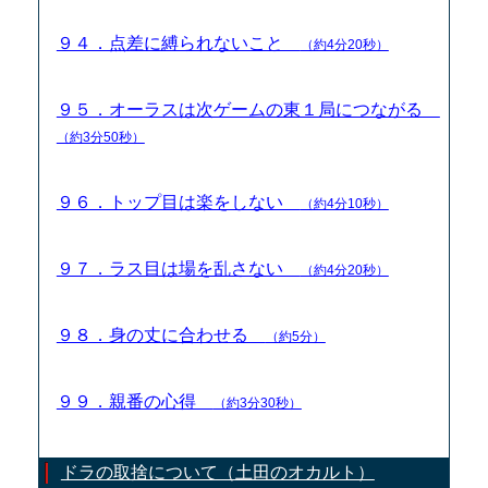
９４．点差に縛られないこと
（約4分20秒）
９５．オーラスは次ゲームの東１局につながる
（約3分50秒）
９６．トップ目は楽をしない
（約4分10秒）
９７．ラス目は場を乱さない
（約4分20秒）
９８．身の丈に合わせる
（約5分）
９９．親番の心得
（約3分30秒）
ドラの取捨について（土田のオカルト）