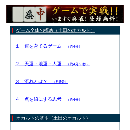
ゲーム全体の概略（土田のオカルト）
１．運を育てるゲーム
（約4分）
２．天運・地運・人運
（約4分50秒）
３．流れとは？
（約5分）
４．点を線にする思考
（約4分）
オカルトの基本（土田のオカルト）