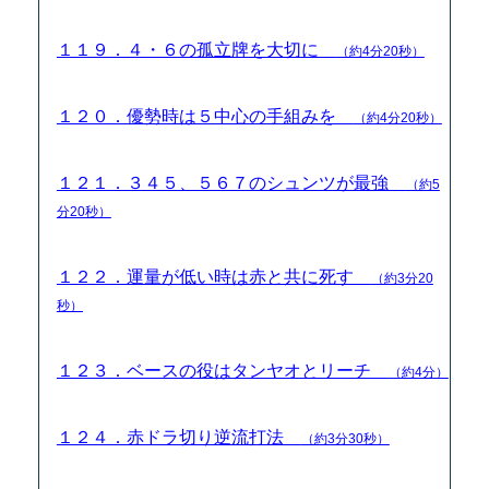
１１９．４・６の孤立牌を大切に
（約4分20秒）
１２０．優勢時は５中心の手組みを
（約4分20秒）
１２１．３４５、５６７のシュンツが最強
（約5
分20秒）
１２２．運量が低い時は赤と共に死す
（約3分20
秒）
１２３．ベースの役はタンヤオとリーチ
（約4分）
１２４．赤ドラ切り逆流打法
（約3分30秒）