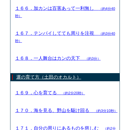
１６６．加カンは百害あって一利無し
（約4分40
秒）
１６７．テンパイしてても周りを注視
（約3分40
秒）
１６８．一人舞台はカンの天下
（約3分）
運の育て方（土田のオカルト）
１６９．心を育てる
（約2分20秒）
１７０．海を見る、野山を駆け回る
（約3分10秒）
１７１．自分の周りにあるものを慈しむ
（約2分