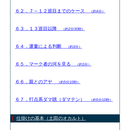
６２．７～１２巡目までのケース
（約4分）
６３．１３巡目以降
（約2分30秒）
６４．運量による判断
（約3分）
６５．マーク者の河を見る
（約3分）
６６．親とのアヤ
（約5分10秒）
６７．打点系ダマ聴（ダマテン）
（約5分10秒）
仕掛けの基本（土田のオカルト）