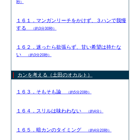
秒）
１６１．マンガンリーチをかけず、３ハンで我慢
する
（約3分30秒）
１６２．迷ったら欲張らず、甘い希望は持たな
い
（約3分20秒）
カンを考える（土田のオカルト）
１６３．そもそも論
（約5分20秒）
１６４．スリルは味わわない
（約4分）
１６５．暗カンのタイミング
（約4分20秒）