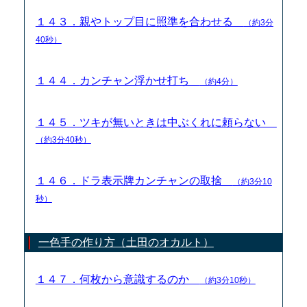
１４３．親やトップ目に照準を合わせる
（約3分
40秒）
１４４．カンチャン浮かせ打ち
（約4分）
１４５．ツキが無いときは中ぶくれに頼らない
（約3分40秒）
１４６．ドラ表示牌カンチャンの取捨
（約3分10
秒）
一色手の作り方（土田のオカルト）
１４７．何枚から意識するのか
（約3分10秒）