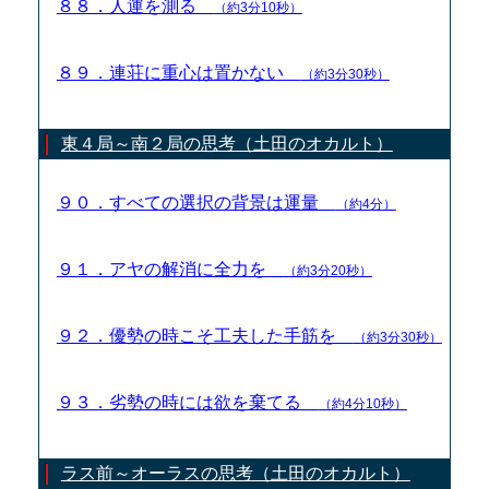
８８．人運を測る
（約3分10秒）
８９．連荘に重心は置かない
（約3分30秒）
東４局～南２局の思考（土田のオカルト）
９０．すべての選択の背景は運量
（約4分）
９１．アヤの解消に全力を
（約3分20秒）
９２．優勢の時こそ工夫した手筋を
（約3分30秒）
９３．劣勢の時には欲を棄てる
（約4分10秒）
ラス前～オーラスの思考（土田のオカルト）