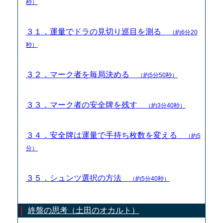
秒）
３１．運量でドラの見切り巡目を測る
（約6分20
秒）
３２．マーク者を毎局決める
（約5分50秒）
３３．マーク者の安全牌を残す
（約3分40秒）
３４．安全牌は運量で手持ち枚数を変える
（約5
分）
３５．シュンツ選択の方法
（約5分40秒）
終盤の思考（土田のオカルト）