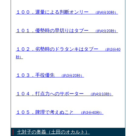
１００．運量による判断オンリー
（約4分30秒）
１０１．優勢時の早切りはタブー
（約4分20秒）
１０２．劣勢時のドラタンキはタブー
（約3分40
秒）
１０３．手役優先
（約3分20秒）
１０４．打点力へのサポーター
（約4分10秒）
１０５．牌理で考えぬこと
（約3分40秒）
七対子の奥義（土田のオカルト）