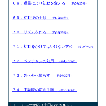
６８．運量により初動を変える
（約5分20秒）
６９．初動後の手順
（約2分50秒）
７０．リズムを作る
（約3分50秒）
７１．初動をかけてはいけない方位
（約2分40秒）
７２．ペンチャンの効用
（約4分10秒）
７３．外へ外へ散らす
（約5分30秒）
７４．不調時の変則手順
（約5分40秒）
リーチへの対応（土田のオカルト）