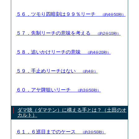
５６．ツモり四暗刻は９９％リーチ
（約4分50秒）
５７．先制リーチの意味を考える
（約2分10秒）
５８．追いかけリーチの意味
（約4分20秒）
５９．手止めリーチはない
（約4分）
６０．アヤ牌狙いリーチ
（約3分50秒）
ダマ聴（ダマテン）に構える手とは？（土田のオ
カルト）
６１．６巡目までのケース
（約3分50秒）