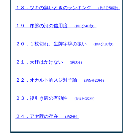
１８．ツキの無いときのランキング
（約2分50秒）
１９．序盤の河の信用度
（約3分40秒）
２０．１枚切れ、生牌字牌の扱い
（約4分10秒）
２１．天秤はかけない
（約3分）
２２．オカルト的スジ対子論
（約5分20秒）
２３．後引き牌の有効性
（約2分10秒）
２４．アヤ牌の存在
（約2分）