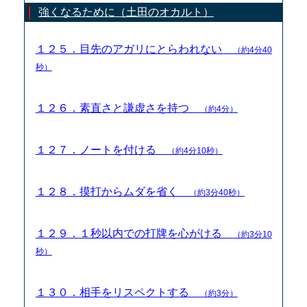
強くなるために（土田のオカルト）
１２５．目先のアガリにとらわれない
（約4分40
秒）
１２６．素直さと謙虚さを持つ
（約4分）
１２７．ノートを付ける
（約4分10秒）
１２８．摸打からムダを省く
（約3分40秒）
１２９．１秒以内での打牌を心がける
（約3分10
秒）
１３０．相手をリスペクトする
（約3分）