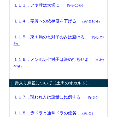
１１３．アヤ牌は大切に
（約4分10秒）
１１４．字牌への依存度を下げる
（約4分10秒）
１１５．東１局の七対子のみは避ける
（約4分20
秒）
１１６．メンホン七対子は決め打ちせよ
（約3分
40秒）
赤入り麻雀について（土田のオカルト）
１１７．現われ方は運量に比例する
（約4分）
１１８．赤ドラと通常ドラの優劣
（約5分）