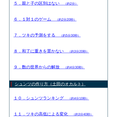
５．親と子の区別はない
（約2分）
６．１対１のゲーム
（約2分20秒）
７．ツキの予測をする
（約5分30秒）
８．和了に重きを置かない
（約3分20秒）
９．数の世界からの解放
（約4分30秒）
シュンツの作り方（土田のオカルト）
１０．シュンツランキング
（約4分10秒）
１１．ツキの高低による変化
（約3分40秒）