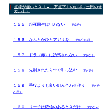
点棒が無いとき〔▲１万点下〕の心得（土田のオ
カルト）
１５５．起死回生は狙わない
（約3分）
１５６．なんとかひとアガリを
（約4分40秒）
１５７．ドラ（赤）に誘惑されない
（約4分）
１５８．先制されたらすぐ引っ込む
（約4分）
１５９．手役よりも良い組み合わせ作り
（約4分
20秒）
１６０．リーチは確信のあるときだけ
（約5分20