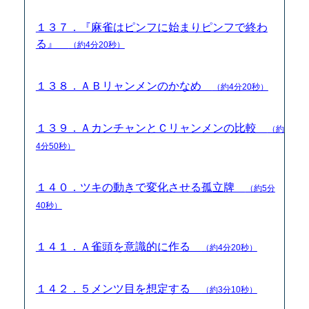
１３７．『麻雀はピンフに始まりピンフで終わ
る』
（約4分20秒）
１３８．ＡＢリャンメンのかなめ
（約4分20秒）
１３９．ＡカンチャンとＣリャンメンの比較
（約
4分50秒）
１４０．ツキの動きで変化させる孤立牌
（約5分
40秒）
１４１．Ａ雀頭を意識的に作る
（約4分20秒）
１４２．５メンツ目を想定する
（約3分10秒）