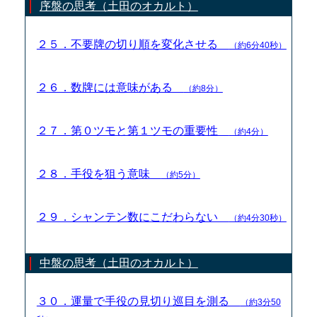
序盤の思考（土田のオカルト）
２５．不要牌の切り順を変化させる
（約6分40秒）
２６．数牌には意味がある
（約8分）
２７．第０ツモと第１ツモの重要性
（約4分）
２８．手役を狙う意味
（約5分）
２９．シャンテン数にこだわらない
（約4分30秒）
中盤の思考（土田のオカルト）
３０．運量で手役の見切り巡目を測る
（約3分50