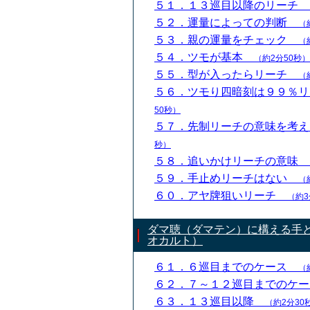
５１．１３巡目以降のリーチ
５２．運量によっての判断
（
５３．親の運量をチェック
（
５４．ツモが基本
（約2分50秒）
５５．型が入ったらリーチ
（
５６．ツモり四暗刻は９９％
50秒）
５７．先制リーチの意味を考
秒）
５８．追いかけリーチの意味
５９．手止めリーチはない
（
６０．アヤ牌狙いリーチ
（約3
ダマ聴（ダマテン）に構える手
オカルト）
６１．６巡目までのケース
（
６２．７～１２巡目までのケ
６３．１３巡目以降
（約2分30