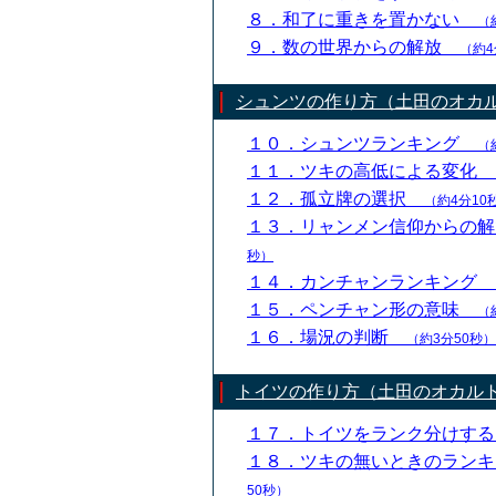
８．和了に重きを置かない
（
９．数の世界からの解放
（約4
シュンツの作り方（土田のオカ
１０．シュンツランキング
（
１１．ツキの高低による変化
１２．孤立牌の選択
（約4分10
１３．リャンメン信仰からの
秒）
１４．カンチャンランキング
１５．ペンチャン形の意味
（
１６．場況の判断
（約3分50秒）
トイツの作り方（土田のオカル
１７．トイツをランク分けす
１８．ツキの無いときのラン
50秒）