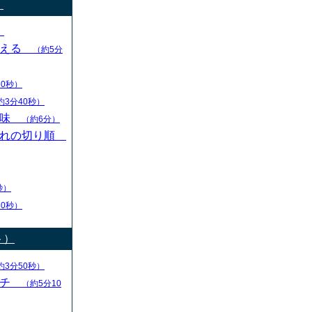
）
）
変える
（約5分
30秒）
約3分40秒）
意味
（約6分）
切れの切り順
秒）
30秒）
ト）
約3分50秒）
ーチ
（約5分10