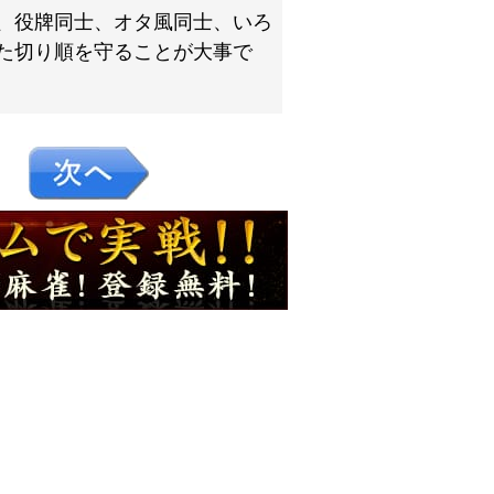
、役牌同士、オタ風同士、いろ
た切り順を守ることが大事で
０