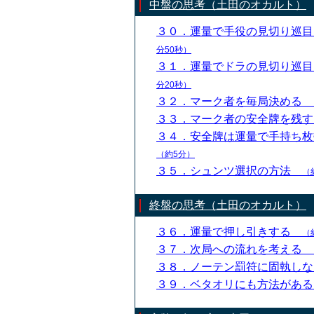
中盤の思考（土田のオカルト）
３０．運量で手役の見切り巡
分50秒）
３１．運量でドラの見切り巡
分20秒）
３２．マーク者を毎局決める
３３．マーク者の安全牌を残
３４．安全牌は運量で手持ち
（約5分）
３５．シュンツ選択の方法
（
終盤の思考（土田のオカルト）
３６．運量で押し引きする
（
３７．次局への流れを考える
３８．ノーテン罰符に固執し
３９．ベタオリにも方法があ