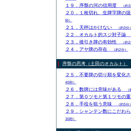
１９．序盤の河の信用度
（約3
２０．１枚切れ、生牌字牌の
秒）
２１．天秤はかけない
（約3分
２２．オカルト的スジ対子論
２３．後引き牌の有効性
（約2
２４．アヤ牌の存在
（約2分）
序盤の思考（土田のオカルト）
２５．不要牌の切り順を変化
40秒）
２６．数牌には意味がある
（
２７．第０ツモと第１ツモの
２８．手役を狙う意味
（約5分
２９．シャンテン数にこだわ
30秒）