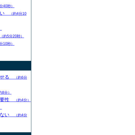
分40秒）
扱い
（約4分10
）
（約5分20秒）
分10秒）
させる
（約6分
約8分）
重要性
（約4分）
）
らない
（約4分