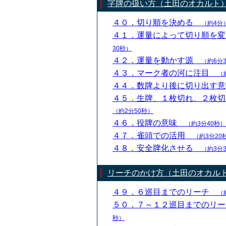
字牌の扱い方（土田のオカルト
４０．切り順を決める
（約4分
４１．運量によって切り順を
30秒）
４２．運量を動かす源
（約6分
４３．マーク者の河に注目
（
４４．数牌より後に切り出す
４５．生牌、１枚切れ、２枚
（約2分50秒）
４６．役牌の意味
（約3分40秒）
４７．雀頭での活用
（約3分20
４８．安全牌化させる
（約3分
リーチのかけ方（土田のオカル
４９．６巡目までのリーチ
（
５０．７～１２巡目までのリ
秒）