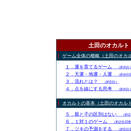
土田のオカルト
ゲーム全体の概略（土田のオカ
１．運を育てるゲーム
（約4分
２．天運・地運・人運
（約4分
３．流れとは？
（約5分）
４．点を線にする思考
（約4分
オカルトの基本（土田のオカル
５．親と子の区別はない
（約2
６．１対１のゲーム
（約2分20
７．ツキの予測をする
（約5分