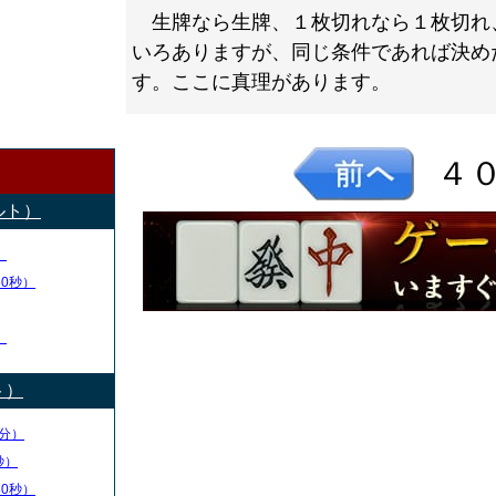
生牌なら生牌、１枚切れなら１枚切れ
いろありますが、同じ条件であれば決め
す。ここに真理があります。
４
ルト）
）
50秒）
）
ト）
分）
秒）
30秒）