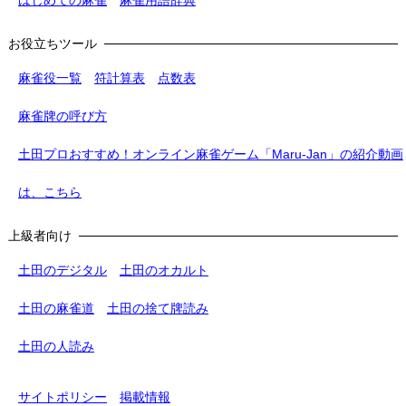
お役立ちツール
麻雀役一覧
符計算表
点数表
麻雀牌の呼び方
土田プロおすすめ！オンライン麻雀ゲーム「Maru-Jan」の紹介動画
は、こちら
上級者向け
土田のデジタル
土田のオカルト
土田の麻雀道
土田の捨て牌読み
土田の人読み
サイトポリシー
掲載情報