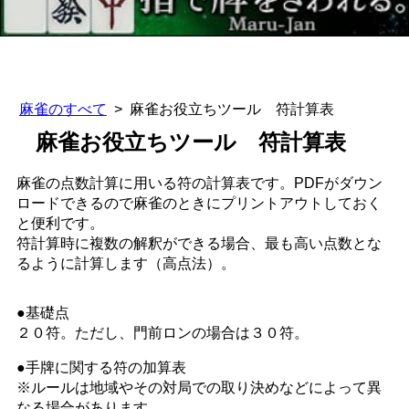
麻雀のすべて
麻雀お役立ちツール 符計算表
麻雀お役立ちツール 符計算表
麻雀の点数計算に用いる符の計算表です。PDFがダウン
ロードできるので麻雀のときにプリントアウトしておく
と便利です。
符計算時に複数の解釈ができる場合、最も高い点数とな
るように計算します（高点法）。
●基礎点
２０符。ただし、門前ロンの場合は３０符。
●手牌に関する符の加算表
※ルールは地域やその対局での取り決めなどによって異
なる場合があります。