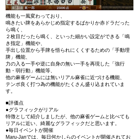
機能も一風変わっており、
鳴きたい牌をあらかじめ指定するばかりか赤ドラだった
ら鳴く、
２枚目だったら鳴く、といった細かい設定ができる「鳴
き指定」機能や、
手出し位置から手牌を悟られにくくするための「手動理
牌」機能、
力の入る一手や逆に自身の無い一手を再現した「強行
動・弱行動」機能等、
他の麻雀ゲームには無いリアル麻雀に近づける機能、
テンポ良く打つ為の機能がたくさん盛り込まれていま
す。
■評価点
●グラフィックがリアル
特徴として紹介しましたが、他の麻雀ゲームと比べても
リアルに近い、綺麗なグラフィックだと思います。
●毎日イベントが開催
Maru-Janでは、毎日何かしらのイベントが開催されてお