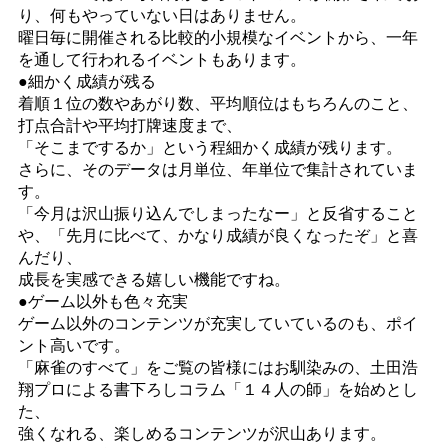
り、何もやっていない日はありません。
曜日毎に開催される比較的小規模なイベントから、一年
を通して行われるイベントもあります。
●細かく成績が残る
着順１位の数やあがり数、平均順位はもちろんのこと、
打点合計や平均打牌速度まで、
「そこまでするか」という程細かく成績が残ります。
さらに、そのデータは月単位、年単位で集計されていま
す。
「今月は沢山振り込んでしまったなー」と反省すること
や、「先月に比べて、かなり成績が良くなったぞ」と喜
んだり、
成長を実感できる嬉しい機能ですね。
●ゲーム以外も色々充実
ゲーム以外のコンテンツが充実していているのも、ポイ
ント高いです。
「麻雀のすべて」をご覧の皆様にはお馴染みの、土田浩
翔プロによる書下ろしコラム「１４人の師」を始めとし
た、
強くなれる、楽しめるコンテンツが沢山あります。