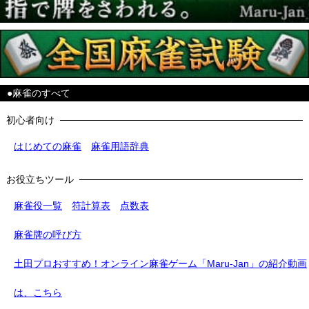
●麻雀のすべて
初心者向け
はじめての麻雀
麻雀用語辞典
お役立ちツール
麻雀役一覧
符計算表
点数表
麻雀牌の呼び方
土田プロおすすめ！オンライン麻雀ゲーム「Maru-Jan」の紹介動画
は、こちら