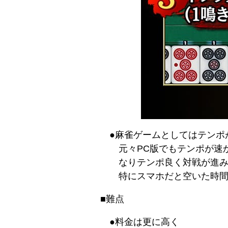
●麻雀ゲームとしてはテンポ
元々PC版でもテンポが速
なりテンポ良く対戦が進
特にスマホだと空いた時
■難点
●料金は更に高く