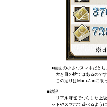
●画面の小さなスマホだとち
大き目の牌ではあるので
この辺りはMaru-Jan
■総評
「リアル麻雀でならした上
ットやスマホで遊べるようになっ