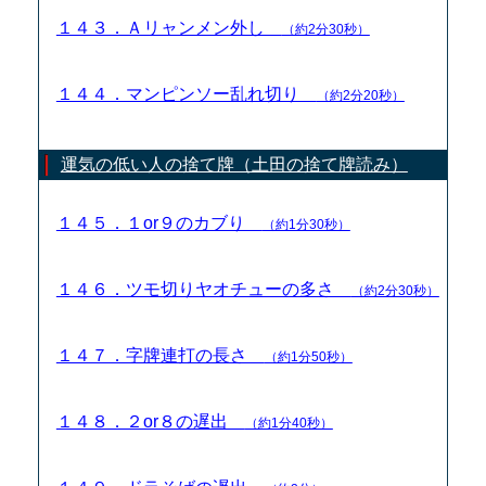
１４３．Ａリャンメン外し
（約2分30秒）
１４４．マンピンソー乱れ切り
（約2分20秒）
運気の低い人の捨て牌（土田の捨て牌読み）
１４５．１or９のカブり
（約1分30秒）
１４６．ツモ切りヤオチューの多さ
（約2分30秒）
１４７．字牌連打の長さ
（約1分50秒）
１４８．２or８の遅出
（約1分40秒）