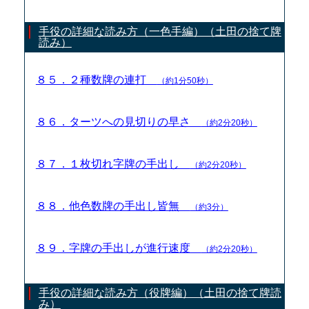
手役の詳細な読み方（一色手編）（土田の捨て牌
読み）
８５．２種数牌の連打
（約1分50秒）
８６．ターツへの見切りの早さ
（約2分20秒）
８７．１枚切れ字牌の手出し
（約2分20秒）
８８．他色数牌の手出し皆無
（約3分）
８９．字牌の手出しが進行速度
（約2分20秒）
手役の詳細な読み方（役牌編）（土田の捨て牌読
み）