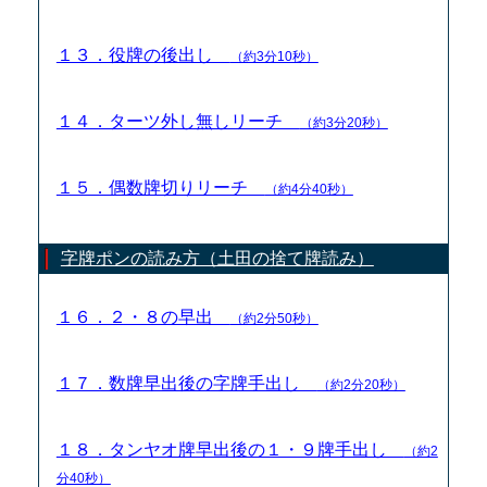
１３．役牌の後出し
（約3分10秒）
１４．ターツ外し無しリーチ
（約3分20秒）
１５．偶数牌切りリーチ
（約4分40秒）
字牌ポンの読み方（土田の捨て牌読み）
１６．２・８の早出
（約2分50秒）
１７．数牌早出後の字牌手出し
（約2分20秒）
１８．タンヤオ牌早出後の１・９牌手出し
（約2
分40秒）