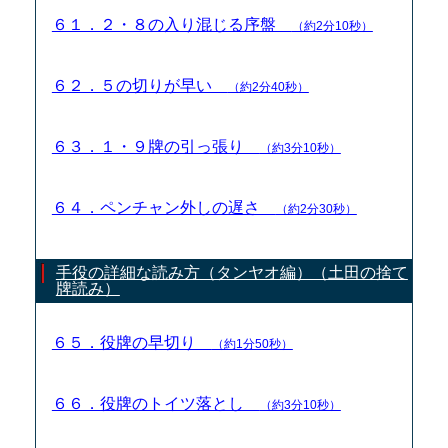
６１．２・８の入り混じる序盤
（約2分10秒）
６２．５の切りが早い
（約2分40秒）
６３．１・９牌の引っ張り
（約3分10秒）
６４．ペンチャン外しの遅さ
（約2分30秒）
手役の詳細な読み方（タンヤオ編）（土田の捨て
牌読み）
６５．役牌の早切り
（約1分50秒）
６６．役牌のトイツ落とし
（約3分10秒）