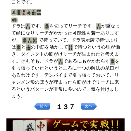
ことです。
ドラは
です。
を切ってリーチです。
が重なっ
て頭になりリーチがかかった可能性も若干あります
が、
で持っていて、ドラ表示牌で待つより
は
と
の中筋を活かして
で待つという心理が働
き、ダイレクトの筋がけリーチが生まれたと考えま
す。そもそも、ドラが
であるにもかかわらず
を
引っ張っていたというところに一つの解法の糸口が
あるわけです。テンパイまで引っ張っておいて、リ
ャンメン形のほうが埋まったら筋がけでリーチに来
るというパターンが非常に多いので、気を付けまし
ょう。
１３７