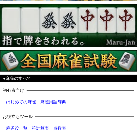
●麻雀のすべて
初心者向け
はじめての麻雀
麻雀用語辞典
お役立ちツール
麻雀役一覧
符計算表
点数表