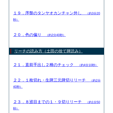
１９．序盤のタンヤオカンチャン外し
（約3分20
秒）
２０．色の偏り
（約2分40秒）
リーチの読み方（土田の捨て牌読み）
２１．直前手出し２種のチェック
（約4分10秒）
２２．１枚切れ・生牌三元牌切りリーチ
（約2分
40秒）
２３．８巡目までの１・９切りリーチ
（約1分50
秒）