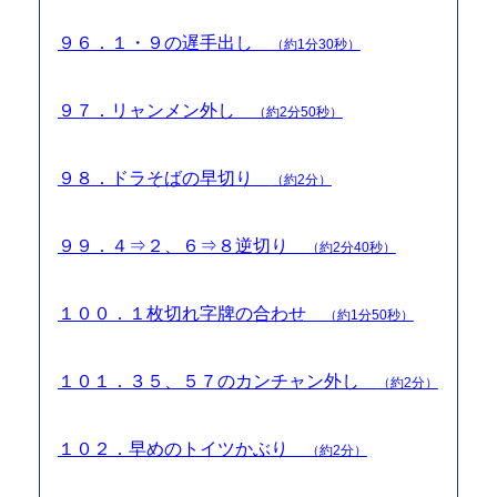
９６．１・９の遅手出し
（約1分30秒）
９７．リャンメン外し
（約2分50秒）
９８．ドラそばの早切り
（約2分）
９９．４⇒２、６⇒８逆切り
（約2分40秒）
１００．１枚切れ字牌の合わせ
（約1分50秒）
１０１．３５、５７のカンチャン外し
（約2分）
１０２．早めのトイツかぶり
（約2分）