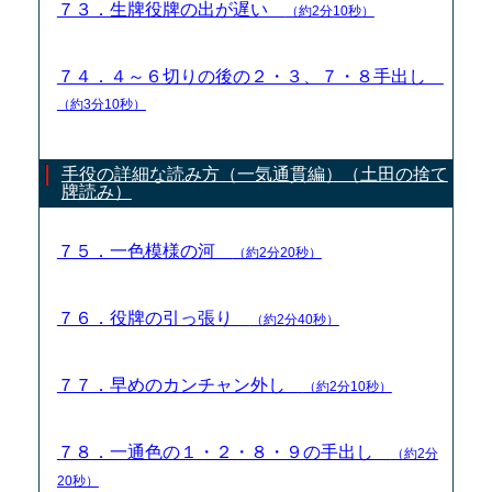
７３．生牌役牌の出が遅い
（約2分10秒）
７４．４～６切りの後の２・３、７・８手出し
（約3分10秒）
手役の詳細な読み方（一気通貫編）（土田の捨て
牌読み）
７５．一色模様の河
（約2分20秒）
７６．役牌の引っ張り
（約2分40秒）
７７．早めのカンチャン外し
（約2分10秒）
７８．一通色の１・２・８・９の手出し
（約2分
20秒）