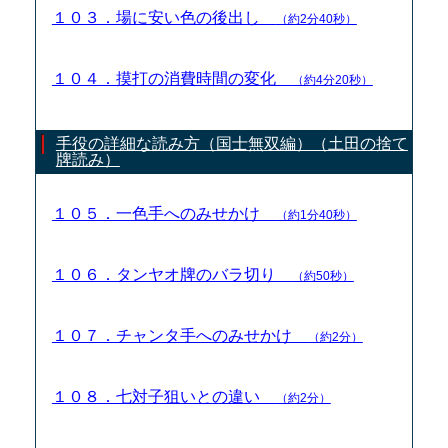
１０３．場に安い色の後出し
（約2分40秒）
１０４．摸打の消費時間の変化
（約4分20秒）
手役の詳細な読み方（国士無双編）（土田の捨て
牌読み）
１０５．一色手へのみせかけ
（約1分40秒）
１０６．タンヤオ牌のバラ切り
（約50秒）
１０７．チャンタ手へのみせかけ
（約2分）
１０８．七対子狙いとの違い
（約2分）