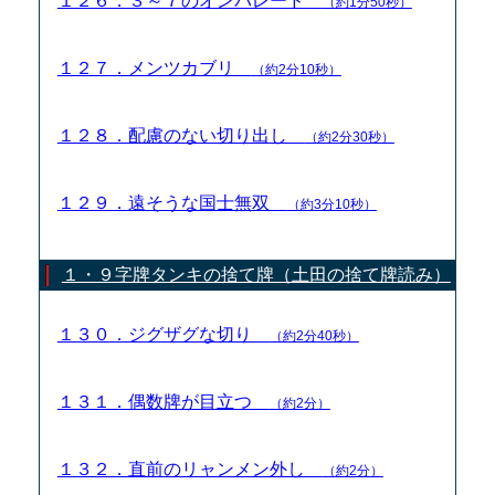
１２６．３～７のオンパレード
（約1分50秒）
１２７．メンツカブリ
（約2分10秒）
１２８．配慮のない切り出し
（約2分30秒）
１２９．遠そうな国士無双
（約3分10秒）
１・９字牌タンキの捨て牌（土田の捨て牌読み）
１３０．ジグザグな切り
（約2分40秒）
１３１．偶数牌が目立つ
（約2分）
１３２．直前のリャンメン外し
（約2分）