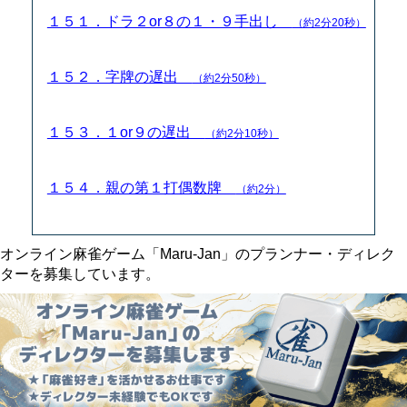
１５１．ドラ２or８の１・９手出し
（約2分20秒）
１５２．字牌の遅出
（約2分50秒）
１５３．１or９の遅出
（約2分10秒）
１５４．親の第１打偶数牌
（約2分）
オンライン麻雀ゲーム「Maru-Jan」のプランナー・ディレク
ターを募集しています。