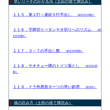
早いリーチのかかる河（土田の捨て牌読み）
１１５．第１打～連続５打手出し
（約2分10秒）
１１６．字牌切り⇒タンヤオ切りへのリズム
（約
2分20秒）
１１７．３～７の手出し数
（約2分50秒）
１１８．ヤオチュー牌のトイツ落とし
（約2分30
秒）
１１９．ドラ色愚形ターツの早い処理
（約3分）
場の読み方（土田の捨て牌読み）