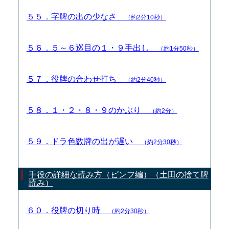
５５．字牌の出の少なさ
（約2分10秒）
５６．５～６巡目の１・９手出し
（約1分50秒）
５７．役牌の合わせ打ち
（約2分40秒）
５８．１・２・８・９のかぶり
（約2分）
５９．ドラ色数牌の出が遅い
（約2分30秒）
手役の詳細な読み方（ピンフ編）（土田の捨て牌
読み）
６０．役牌の切り時
（約2分30秒）