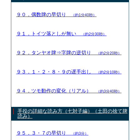
９０．偶数牌の早切り
（約1分40秒）
９１．トイツ落としが無い
（約2分30秒）
９２．タンヤオ牌⇒字牌の逆切り
（約2分20秒）
９３．１・２・８・９の遅手出し
（約2分10秒）
９４．ツモ動作の変化（リアル）
（約3分40秒）
手役の詳細な読み方（七対子編）（土田の捨て牌
読み）
９５．３・７の早切り
（約3分）