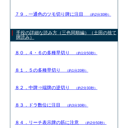
７９．一通色のツモ切り牌に注目
（約2分30秒）
手役の詳細な読み方（三色同順編）（土田の捨て
牌読み）
８０．４・６の多種早切り
（約1分50秒）
８１．５の多種早切り
（約1分20秒）
８２．中牌⇒端牌の逆切り
（約2分30秒）
８３．ドラ数位に注目
（約3分30秒）
８４．リーチ表示牌の筋に注意
（約2分50秒）