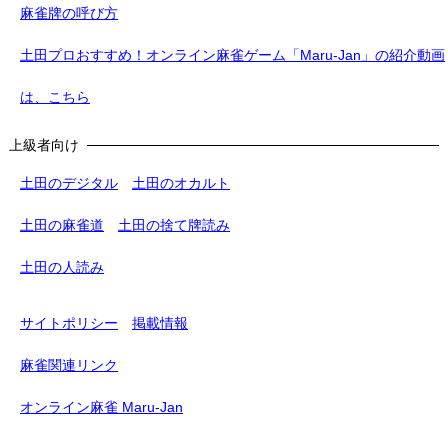
麻雀牌の呼び方
土田プロおすすめ！オンライン麻雀ゲーム「Maru-Jan」の紹介動画
は、こちら
上級者向け
土田のデジタル
土田のオカルト
土田の麻雀道
土田の捨て牌読み
土田の人読み
サイトポリシー
掲載情報
麻雀関連リンク
オンライン麻雀 Maru-Jan