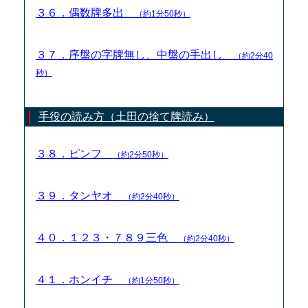
３６．偶数牌多出
（約1分50秒）
３７．序盤の字牌無し、中盤の手出し
（約2分40
秒）
手役の読み方（土田の捨て牌読み）
３８．ピンフ
（約2分50秒）
３９．タンヤオ
（約2分40秒）
４０．１２３・７８９三色
（約2分40秒）
４１．ホンイチ
（約1分50秒）