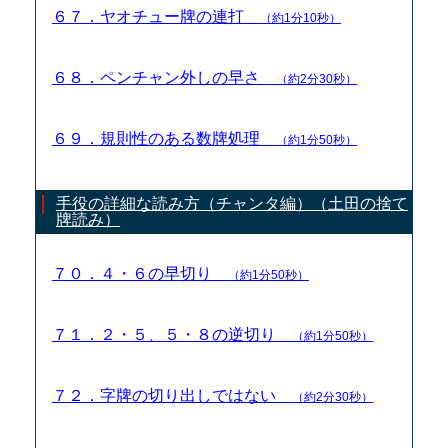
６７．ヤオチュー牌の連打
（約1分10秒）
６８．ペンチャン外しの早さ
（約2分30秒）
６９．規則性のある数牌処理
（約1分50秒）
手役の詳細な読み方（チャンタ編）（土田の捨て
牌読み）
７０．４・６の早切り
（約1分50秒）
７１．２・５、５・８の逆切り
（約1分50秒）
７２．字牌の切り出しではない
（約2分30秒）