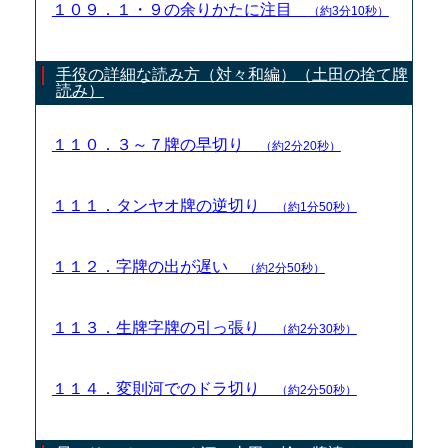
１０９．１・９の余りかたに注目
（約3分10秒）
手役の詳細な読み方（対々和編）（土田の捨て牌
読み）
１１０．３～７牌の早切り
（約2分20秒）
１１１．タンヤオ牌の逆切り
（約1分50秒）
１１２．字牌の出が遅い
（約2分50秒）
１１３．生牌字牌の引っ張り
（約2分30秒）
１１４．変則河でのドラ切り
（約2分50秒）