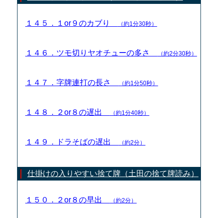
１４５．１or９のカブり
（約1分30秒）
１４６．ツモ切りヤオチューの多さ
（約2分30秒）
１４７．字牌連打の長さ
（約1分50秒）
１４８．２or８の遅出
（約1分40秒）
１４９．ドラそばの遅出
（約2分）
仕掛けの入りやすい捨て牌（土田の捨て牌読み）
１５０．２or８の早出
（約2分）