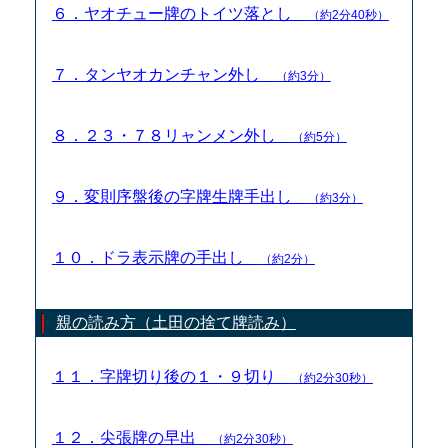
６．ヤオチュー牌のトイツ落とし
（約2分40秒）
７．タンヤオカンチャン外し
（約3分）
８．２３・７８リャンメン外し
（約5分）
９．変則序盤後の字牌生牌手出し
（約3分）
１０．ドラ表示牌の手出し
（約2分）
親の読み方（土田の捨て牌読み）
１１．字牌切り後の１・９切り
（約2分30秒）
１２．尖張牌の早出
（約2分30秒）