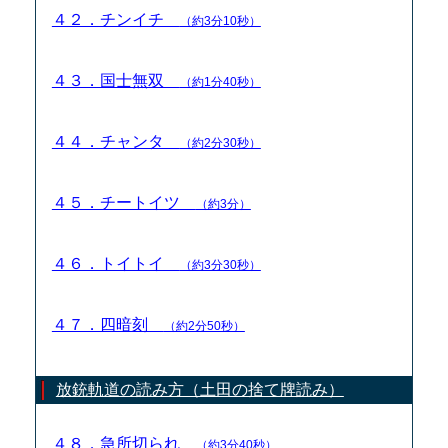
４２．チンイチ
（約3分10秒）
４３．国士無双
（約1分40秒）
４４．チャンタ
（約2分30秒）
４５．チートイツ
（約3分）
４６．トイトイ
（約3分30秒）
４７．四暗刻
（約2分50秒）
放銃軌道の読み方（土田の捨て牌読み）
４８．急所切られ
（約3分40秒）