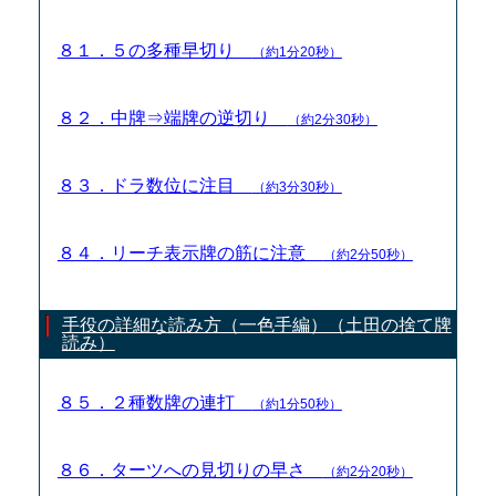
８１．５の多種早切り
（約1分20秒）
８２．中牌⇒端牌の逆切り
（約2分30秒）
８３．ドラ数位に注目
（約3分30秒）
８４．リーチ表示牌の筋に注意
（約2分50秒）
手役の詳細な読み方（一色手編）（土田の捨て牌
読み）
８５．２種数牌の連打
（約1分50秒）
８６．ターツへの見切りの早さ
（約2分20秒）