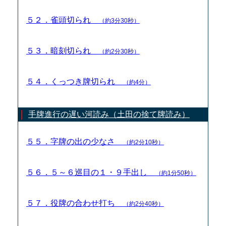
５２．雀頭切られ
（約3分30秒）
５３．暗刻切られ
（約2分30秒）
５４．くっつき牌切られ
（約4分）
手牌進行の遅い河読み（土田の捨て牌読み）
５５．字牌の出の少なさ
（約2分10秒）
５６．５～６巡目の１・９手出し
（約1分50秒）
５７．役牌の合わせ打ち
（約2分40秒）