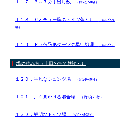
１１７．３～７の手出し数
（約2分50秒）
１１８．ヤオチュー牌のトイツ落とし
（約2分30
秒）
１１９．ドラ色愚形ターツの早い処理
（約3分）
場の読み方（土田の捨て牌読み）
１２０．平凡なシュンツ場
（約2分40秒）
１２１．よく見かける混合場
（約2分20秒）
１２２．鮮明なトイツ場
（約1分50秒）