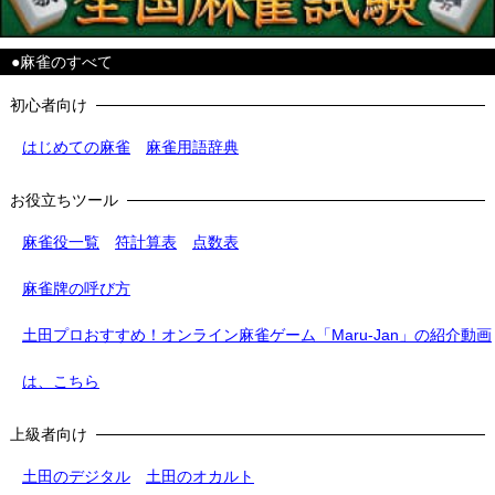
●麻雀のすべて
初心者向け
はじめての麻雀
麻雀用語辞典
お役立ちツール
麻雀役一覧
符計算表
点数表
麻雀牌の呼び方
土田プロおすすめ！オンライン麻雀ゲーム「Maru-Jan」の紹介動画
は、こちら
上級者向け
土田のデジタル
土田のオカルト