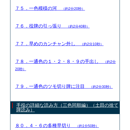
７５．一色模様の河
（約2分20秒）
７６．役牌の引っ張り
（約2分40秒）
７７．早めのカンチャン外し
（約2分10秒）
７８．一通色の１・２・８・９の手出し
（約2分
20秒）
７９．一通色のツモ切り牌に注目
（約2分30秒）
手役の詳細な読み方（三色同順編）（土田の捨て
牌読み）
８０．４・６の多種早切り
（約1分50秒）