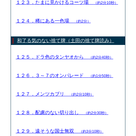
１２３．たまに見かけるコーツ場
（約2分10秒）
１２４．稀にある一色場
（約2分）
和了る気のない捨て牌（土田の捨て牌読み）
１２５．ドラ色のタンヤオから
（約2分40秒）
１２６．３～７のオンパレード
（約1分50秒）
１２７．メンツカブリ
（約2分10秒）
１２８．配慮のない切り出し
（約2分30秒）
１２９．遠そうな国士無双
（約3分10秒）