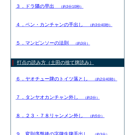
３．ドラ隣の早出
（約3分10秒）
４．ペン・カンチャンの手出し
（約3分40秒）
５．マンピンソーの法則
（約3分）
打点の読み方（土田の捨て牌読み）
６．ヤオチュー牌のトイツ落とし
（約2分40秒）
７．タンヤオカンチャン外し
（約3分）
８．２３・７８リャンメン外し
（約5分）
９．変則序盤後の字牌生牌手出し
（約3分）