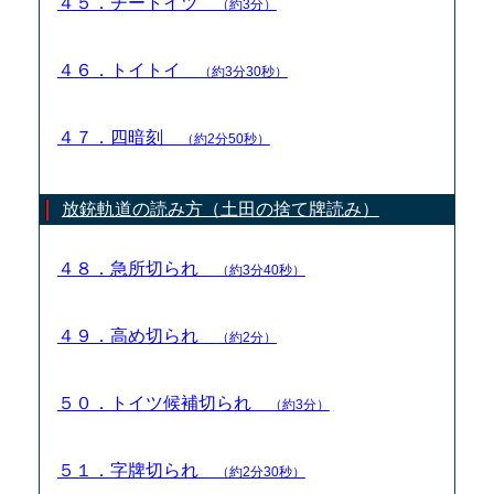
４５．チートイツ
（約3分）
４６．トイトイ
（約3分30秒）
４７．四暗刻
（約2分50秒）
放銃軌道の読み方（土田の捨て牌読み）
４８．急所切られ
（約3分40秒）
４９．高め切られ
（約2分）
５０．トイツ候補切られ
（約3分）
５１．字牌切られ
（約2分30秒）