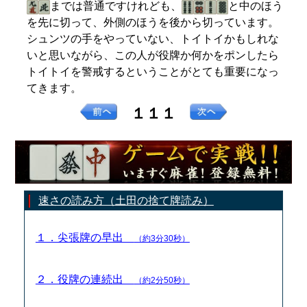
までは普通ですけれども、
と中のほう
を先に切って、外側のほうを後から切っています。
シュンツの手をやっていない、トイトイかもしれな
いと思いながら、この人が役牌か何かをポンしたら
トイトイを警戒するということがとても重要になっ
てきます。
１１１
速さの読み方（土田の捨て牌読み）
１．尖張牌の早出
（約3分30秒）
２．役牌の連続出
（約2分50秒）