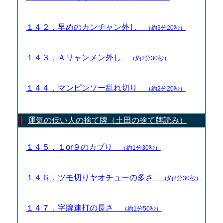
１４２．早めのカンチャン外し
（約3分20秒）
１４３．Ａリャンメン外し
（約2分30秒）
１４４．マンピンソー乱れ切り
（約2分20秒）
運気の低い人の捨て牌（土田の捨て牌読み）
１４５．１or９のカブり
（約1分30秒）
１４６．ツモ切りヤオチューの多さ
（約2分30秒）
１４７．字牌連打の長さ
（約1分50秒）