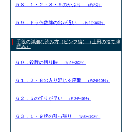
５８．１・２・８・９のかぶり
（約2分）
５９．ドラ色数牌の出が遅い
（約2分30秒）
手役の詳細な読み方（ピンフ編）（土田の捨て牌
読み）
６０．役牌の切り時
（約2分30秒）
６１．２・８の入り混じる序盤
（約2分10秒）
６２．５の切りが早い
（約2分40秒）
６３．１・９牌の引っ張り
（約3分10秒）