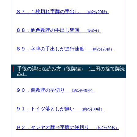
８７．１枚切れ字牌の手出し
（約2分20秒）
８８．他色数牌の手出し皆無
（約3分）
８９．字牌の手出しが進行速度
（約2分20秒）
手役の詳細な読み方（役牌編）（土田の捨て牌読
み）
９０．偶数牌の早切り
（約1分40秒）
９１．トイツ落としが無い
（約2分30秒）
９２．タンヤオ牌⇒字牌の逆切り
（約2分20秒）