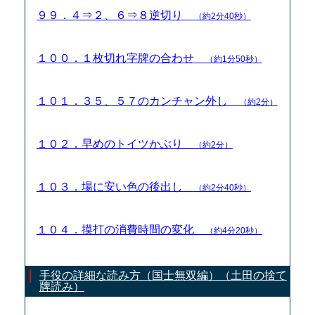
９９．４⇒２、６⇒８逆切り
（約2分40秒）
１００．１枚切れ字牌の合わせ
（約1分50秒）
１０１．３５、５７のカンチャン外し
（約2分）
１０２．早めのトイツかぶり
（約2分）
１０３．場に安い色の後出し
（約2分40秒）
１０４．摸打の消費時間の変化
（約4分20秒）
手役の詳細な読み方（国士無双編）（土田の捨て
牌読み）