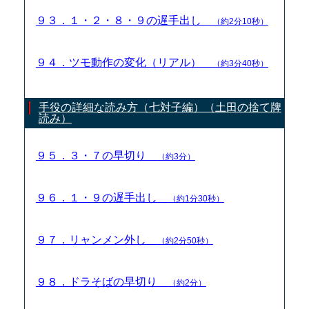
９３．１・２・８・９の遅手出し
（約2分10秒）
９４．ツモ動作の変化（リアル）
（約3分40秒）
手役の詳細な読み方（七対子編）（土田の捨て牌
読み）
９５．３・７の早切り
（約3分）
９６．１・９の遅手出し
（約1分30秒）
９７．リャンメン外し
（約2分50秒）
９８．ドラそばの早切り
（約2分）