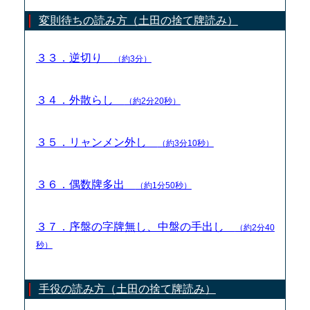
変則待ちの読み方（土田の捨て牌読み）
３３．逆切り
（約3分）
３４．外散らし
（約2分20秒）
３５．リャンメン外し
（約3分10秒）
３６．偶数牌多出
（約1分50秒）
３７．序盤の字牌無し、中盤の手出し
（約2分40
秒）
手役の読み方（土田の捨て牌読み）