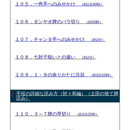
１０５．一色手へのみせかけ
（約1分40秒）
１０６．タンヤオ牌のバラ切り
（約50秒）
１０７．チャンタ手へのみせかけ
（約2分）
１０８．七対子狙いとの違い
（約2分）
１０９．１・９の余りかたに注目
（約3分10秒）
手役の詳細な読み方（対々和編）（土田の捨て牌
読み）
１１０．３～７牌の早切り
（約2分20秒）