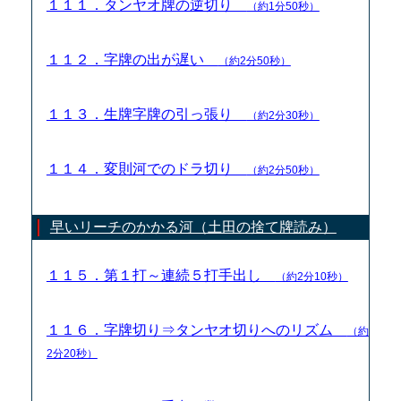
１１１．タンヤオ牌の逆切り
（約1分50秒）
１１２．字牌の出が遅い
（約2分50秒）
１１３．生牌字牌の引っ張り
（約2分30秒）
１１４．変則河でのドラ切り
（約2分50秒）
早いリーチのかかる河（土田の捨て牌読み）
１１５．第１打～連続５打手出し
（約2分10秒）
１１６．字牌切り⇒タンヤオ切りへのリズム
（約
2分20秒）