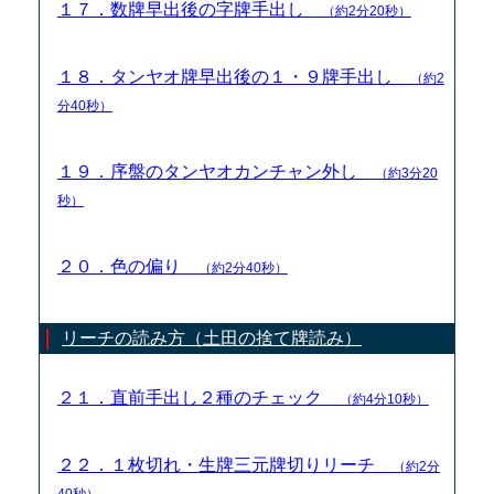
１７．数牌早出後の字牌手出し
（約2分20秒）
１８．タンヤオ牌早出後の１・９牌手出し
（約2
分40秒）
１９．序盤のタンヤオカンチャン外し
（約3分20
秒）
２０．色の偏り
（約2分40秒）
リーチの読み方（土田の捨て牌読み）
２１．直前手出し２種のチェック
（約4分10秒）
２２．１枚切れ・生牌三元牌切りリーチ
（約2分
40秒）