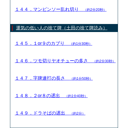
１４４．マンピンソー乱れ切り
（約2分20秒）
運気の低い人の捨て牌（土田の捨て牌読み）
１４５．１or９のカブり
（約1分30秒）
１４６．ツモ切りヤオチューの多さ
（約2分30秒）
１４７．字牌連打の長さ
（約1分50秒）
１４８．２or８の遅出
（約1分40秒）
１４９．ドラそばの遅出
（約2分）