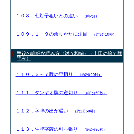
１０８．七対子狙いとの違い
（約2分）
１０９．１・９の余りかたに注目
（約3分10秒）
手役の詳細な読み方（対々和編）（土田の捨て牌
読み）
１１０．３～７牌の早切り
（約2分20秒）
１１１．タンヤオ牌の逆切り
（約1分50秒）
１１２．字牌の出が遅い
（約2分50秒）
１１３．生牌字牌の引っ張り
（約2分30秒）