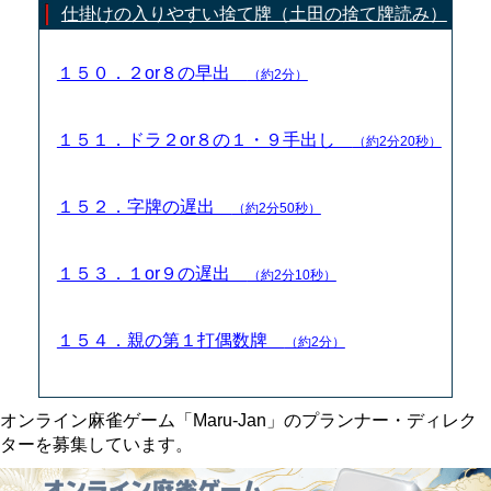
仕掛けの入りやすい捨て牌（土田の捨て牌読み）
１５０．２or８の早出
（約2分）
１５１．ドラ２or８の１・９手出し
（約2分20秒）
１５２．字牌の遅出
（約2分50秒）
１５３．１or９の遅出
（約2分10秒）
１５４．親の第１打偶数牌
（約2分）
オンライン麻雀ゲーム「Maru-Jan」のプランナー・ディレク
ターを募集しています。