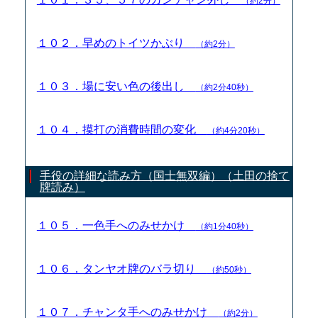
（約2分）
１０２．早めのトイツかぶり
（約2分）
１０３．場に安い色の後出し
（約2分40秒）
１０４．摸打の消費時間の変化
（約4分20秒）
手役の詳細な読み方（国士無双編）（土田の捨て
牌読み）
１０５．一色手へのみせかけ
（約1分40秒）
１０６．タンヤオ牌のバラ切り
（約50秒）
１０７．チャンタ手へのみせかけ
（約2分）