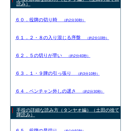
読み）
６０．役牌の切り時
（約2分30秒）
６１．２・８の入り混じる序盤
（約2分10秒）
６２．５の切りが早い
（約2分40秒）
６３．１・９牌の引っ張り
（約3分10秒）
６４．ペンチャン外しの遅さ
（約2分30秒）
手役の詳細な読み方（タンヤオ編）（土田の捨て
牌読み）
６５．役牌の早切り
（約1分50秒）