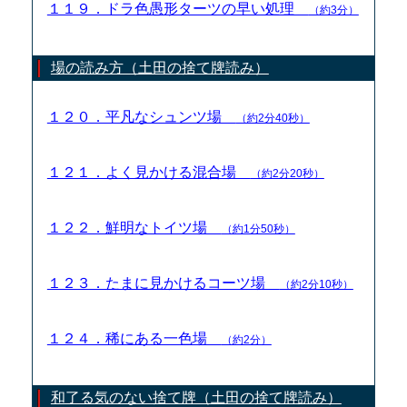
１１９．ドラ色愚形ターツの早い処理
（約3分）
場の読み方（土田の捨て牌読み）
１２０．平凡なシュンツ場
（約2分40秒）
１２１．よく見かける混合場
（約2分20秒）
１２２．鮮明なトイツ場
（約1分50秒）
１２３．たまに見かけるコーツ場
（約2分10秒）
１２４．稀にある一色場
（約2分）
和了る気のない捨て牌（土田の捨て牌読み）