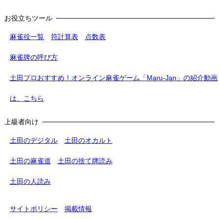
お役立ちツール
麻雀役一覧
符計算表
点数表
麻雀牌の呼び方
土田プロおすすめ！オンライン麻雀ゲーム「Maru-Jan」の紹介動画
は、こちら
上級者向け
土田のデジタル
土田のオカルト
土田の麻雀道
土田の捨て牌読み
土田の人読み
サイトポリシー
掲載情報