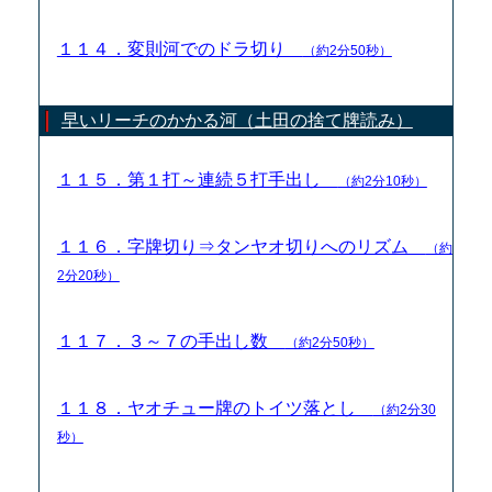
１１４．変則河でのドラ切り
（約2分50秒）
早いリーチのかかる河（土田の捨て牌読み）
１１５．第１打～連続５打手出し
（約2分10秒）
１１６．字牌切り⇒タンヤオ切りへのリズム
（約
2分20秒）
１１７．３～７の手出し数
（約2分50秒）
１１８．ヤオチュー牌のトイツ落とし
（約2分30
秒）