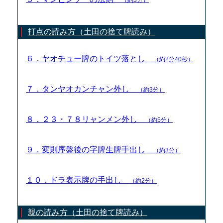
打点の読み方（土田の捨て牌読み）
６．ヤオチュー牌のトイツ落とし
（約2分40秒）
７．タンヤオカンチャン外し
（約3分）
８．２３・７８リャンメン外し
（約5分）
９．変則序盤後の字牌生牌手出し
（約3分）
１０．ドラ表示牌の手出し
（約2分）
親の読み方（土田の捨て牌読み）