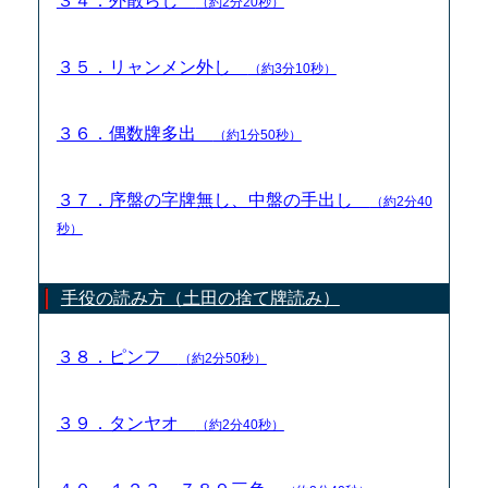
３４．外散らし
（約2分20秒）
３５．リャンメン外し
（約3分10秒）
３６．偶数牌多出
（約1分50秒）
３７．序盤の字牌無し、中盤の手出し
（約2分40
秒）
手役の読み方（土田の捨て牌読み）
３８．ピンフ
（約2分50秒）
３９．タンヤオ
（約2分40秒）