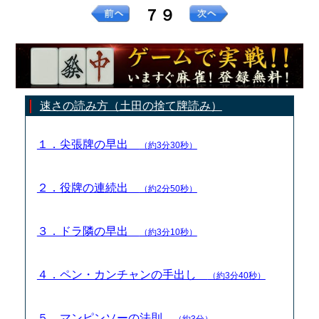
７９
速さの読み方（土田の捨て牌読み）
１．尖張牌の早出
（約3分30秒）
２．役牌の連続出
（約2分50秒）
３．ドラ隣の早出
（約3分10秒）
４．ペン・カンチャンの手出し
（約3分40秒）
５．マンピンソーの法則
（約3分）