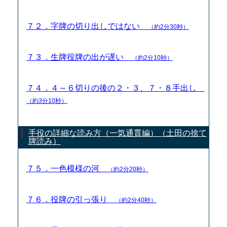
７２．字牌の切り出しではない
（約2分30秒）
７３．生牌役牌の出が遅い
（約2分10秒）
７４．４～６切りの後の２・３、７・８手出し
（約3分10秒）
手役の詳細な読み方（一気通貫編）（土田の捨て
牌読み）
７５．一色模様の河
（約2分20秒）
７６．役牌の引っ張り
（約2分40秒）