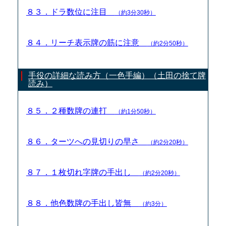
８３．ドラ数位に注目
（約3分30秒）
８４．リーチ表示牌の筋に注意
（約2分50秒）
手役の詳細な読み方（一色手編）（土田の捨て牌
読み）
８５．２種数牌の連打
（約1分50秒）
８６．ターツへの見切りの早さ
（約2分20秒）
８７．１枚切れ字牌の手出し
（約2分20秒）
８８．他色数牌の手出し皆無
（約3分）