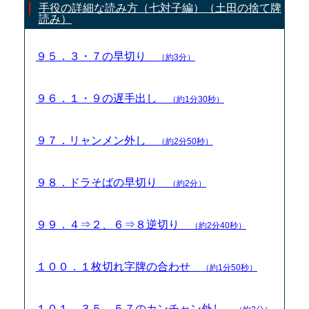
手役の詳細な読み方（七対子編）（土田の捨て牌
読み）
９５．３・７の早切り
（約3分）
９６．１・９の遅手出し
（約1分30秒）
９７．リャンメン外し
（約2分50秒）
９８．ドラそばの早切り
（約2分）
９９．４⇒２、６⇒８逆切り
（約2分40秒）
１００．１枚切れ字牌の合わせ
（約1分50秒）
１０１．３５、５７のカンチャン外し