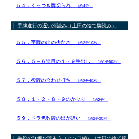
５４．くっつき牌切られ
（約4分）
手牌進行の遅い河読み（土田の捨て牌読み）
５５．字牌の出の少なさ
（約2分10秒）
５６．５～６巡目の１・９手出し
（約1分50秒）
５７．役牌の合わせ打ち
（約2分40秒）
５８．１・２・８・９のかぶり
（約2分）
５９．ドラ色数牌の出が遅い
（約2分30秒）
手役の詳細な読み方（ピンフ編）（土田の捨て牌