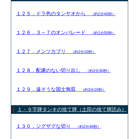
１２５．ドラ色のタンヤオから
（約2分40秒）
１２６．３～７のオンパレード
（約1分50秒）
１２７．メンツカブリ
（約2分10秒）
１２８．配慮のない切り出し
（約2分30秒）
１２９．遠そうな国士無双
（約3分10秒）
１・９字牌タンキの捨て牌（土田の捨て牌読み）
１３０．ジグザグな切り
（約2分40秒）