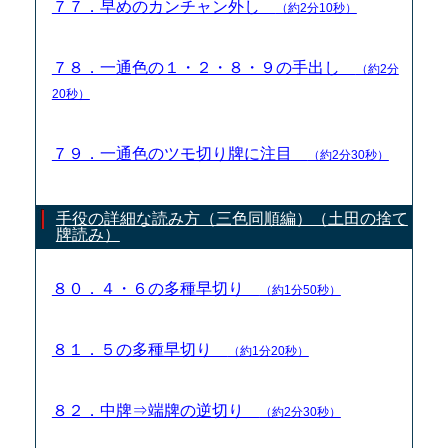
７７．早めのカンチャン外し
（約2分10秒）
７８．一通色の１・２・８・９の手出し
（約2分
20秒）
７９．一通色のツモ切り牌に注目
（約2分30秒）
手役の詳細な読み方（三色同順編）（土田の捨て
牌読み）
８０．４・６の多種早切り
（約1分50秒）
８１．５の多種早切り
（約1分20秒）
８２．中牌⇒端牌の逆切り
（約2分30秒）