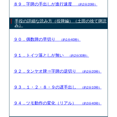
８９．字牌の手出しが進行速度
（約2分20秒）
手役の詳細な読み方（役牌編）（土田の捨て牌読
み）
９０．偶数牌の早切り
（約1分40秒）
９１．トイツ落としが無い
（約2分30秒）
９２．タンヤオ牌⇒字牌の逆切り
（約2分20秒）
９３．１・２・８・９の遅手出し
（約2分10秒）
９４．ツモ動作の変化（リアル）
（約3分40秒）