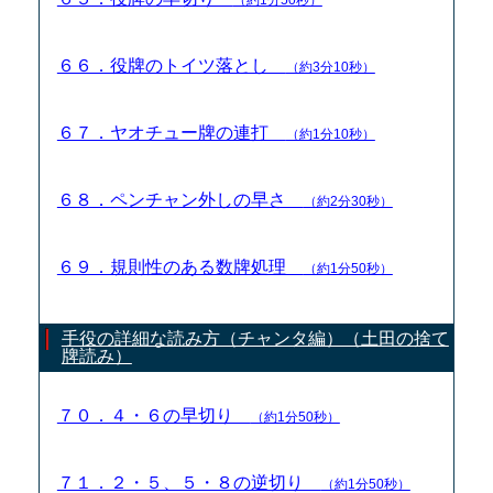
６６．役牌のトイツ落とし
（約3分10秒）
６７．ヤオチュー牌の連打
（約1分10秒）
６８．ペンチャン外しの早さ
（約2分30秒）
６９．規則性のある数牌処理
（約1分50秒）
手役の詳細な読み方（チャンタ編）（土田の捨て
牌読み）
７０．４・６の早切り
（約1分50秒）
７１．２・５、５・８の逆切り
（約1分50秒）