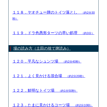
１１８．ヤオチュー牌のトイツ落とし
（約2分30
秒）
１１９．ドラ色愚形ターツの早い処理
（約3分）
場の読み方（土田の捨て牌読み）
１２０．平凡なシュンツ場
（約2分40秒）
１２１．よく見かける混合場
（約2分20秒）
１２２．鮮明なトイツ場
（約1分50秒）
１２３．たまに見かけるコーツ場
（約2分10秒）