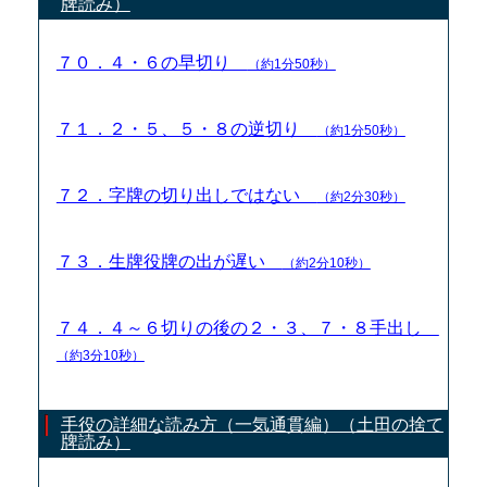
牌読み）
７０．４・６の早切り
（約1分50秒）
７１．２・５、５・８の逆切り
（約1分50秒）
７２．字牌の切り出しではない
（約2分30秒）
７３．生牌役牌の出が遅い
（約2分10秒）
７４．４～６切りの後の２・３、７・８手出し
（約3分10秒）
手役の詳細な読み方（一気通貫編）（土田の捨て
牌読み）