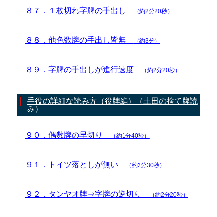
８７．１枚切れ字牌の手出し
（約2分20秒）
８８．他色数牌の手出し皆無
（約3分）
８９．字牌の手出しが進行速度
（約2分20秒）
手役の詳細な読み方（役牌編）（土田の捨て牌読
み）
９０．偶数牌の早切り
（約1分40秒）
９１．トイツ落としが無い
（約2分30秒）
９２．タンヤオ牌⇒字牌の逆切り
（約2分20秒）