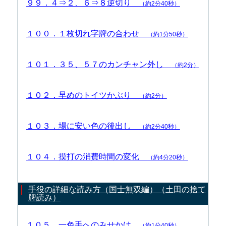
９９．４⇒２、６⇒８逆切り
（約2分40秒）
１００．１枚切れ字牌の合わせ
（約1分50秒）
１０１．３５、５７のカンチャン外し
（約2分）
１０２．早めのトイツかぶり
（約2分）
１０３．場に安い色の後出し
（約2分40秒）
１０４．摸打の消費時間の変化
（約4分20秒）
手役の詳細な読み方（国士無双編）（土田の捨て
牌読み）
１０５．一色手へのみせかけ
（約1分40秒）