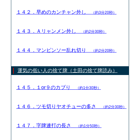
１４２．早めのカンチャン外し
（約3分20秒）
１４３．Ａリャンメン外し
（約2分30秒）
１４４．マンピンソー乱れ切り
（約2分20秒）
運気の低い人の捨て牌（土田の捨て牌読み）
１４５．１or９のカブり
（約1分30秒）
１４６．ツモ切りヤオチューの多さ
（約2分30秒）
１４７．字牌連打の長さ
（約1分50秒）