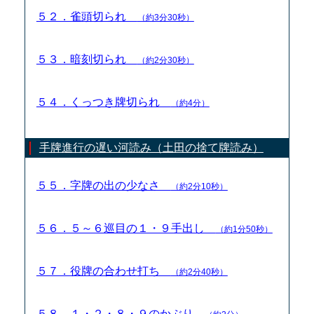
５２．雀頭切られ
（約3分30秒）
５３．暗刻切られ
（約2分30秒）
５４．くっつき牌切られ
（約4分）
手牌進行の遅い河読み（土田の捨て牌読み）
５５．字牌の出の少なさ
（約2分10秒）
５６．５～６巡目の１・９手出し
（約1分50秒）
５７．役牌の合わせ打ち
（約2分40秒）
５８．１・２・８・９のかぶり