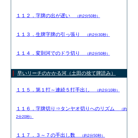
１１２．字牌の出が遅い
（約2分50秒）
１１３．生牌字牌の引っ張り
（約2分30秒）
１１４．変則河でのドラ切り
（約2分50秒）
早いリーチのかかる河（土田の捨て牌読み）
１１５．第１打～連続５打手出し
（約2分10秒）
１１６．字牌切り⇒タンヤオ切りへのリズム
（約
2分20秒）
１１７．３～７の手出し数
（約2分50秒）