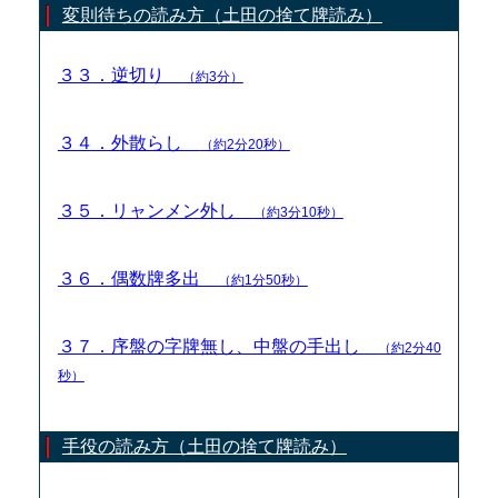
変則待ちの読み方（土田の捨て牌読み）
３３．逆切り
（約3分）
３４．外散らし
（約2分20秒）
３５．リャンメン外し
（約3分10秒）
３６．偶数牌多出
（約1分50秒）
３７．序盤の字牌無し、中盤の手出し
（約2分40
秒）
手役の読み方（土田の捨て牌読み）