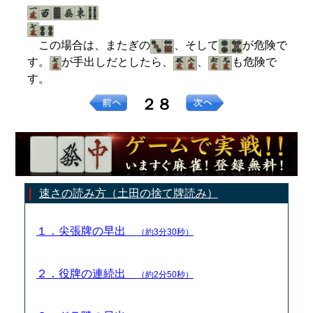
この場合は、またぎの
、そして
が危険で
す。
が手出しだとしたら、
、
も危険で
す。
２８
速さの読み方（土田の捨て牌読み）
１．尖張牌の早出
（約3分30秒）
２．役牌の連続出
（約2分50秒）