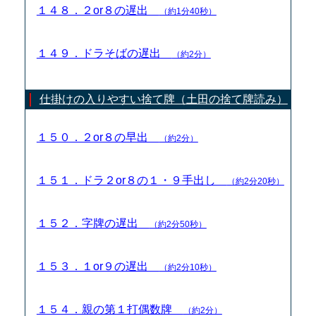
１４８．２or８の遅出
（約1分40秒）
１４９．ドラそばの遅出
（約2分）
仕掛けの入りやすい捨て牌（土田の捨て牌読み）
１５０．２or８の早出
（約2分）
１５１．ドラ２or８の１・９手出し
（約2分20秒）
１５２．字牌の遅出
（約2分50秒）
１５３．１or９の遅出
（約2分10秒）
１５４．親の第１打偶数牌
（約2分）