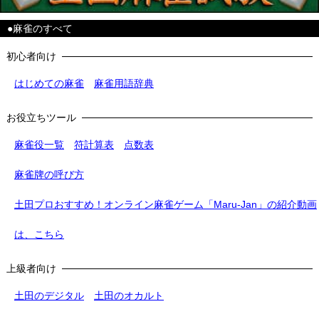
●麻雀のすべて
初心者向け
はじめての麻雀
麻雀用語辞典
お役立ちツール
麻雀役一覧
符計算表
点数表
麻雀牌の呼び方
土田プロおすすめ！オンライン麻雀ゲーム「Maru-Jan」の紹介動画
は、こちら
上級者向け
土田のデジタル
土田のオカルト