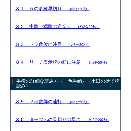
８１．５の多種早切り
（約1分20秒）
８２．中牌⇒端牌の逆切り
（約2分30秒）
８３．ドラ数位に注目
（約3分30秒）
８４．リーチ表示牌の筋に注意
（約2分50秒）
手役の詳細な読み方（一色手編）（土田の捨て牌
読み）
８５．２種数牌の連打
（約1分50秒）
８６．ターツへの見切りの早さ
（約2分20秒）