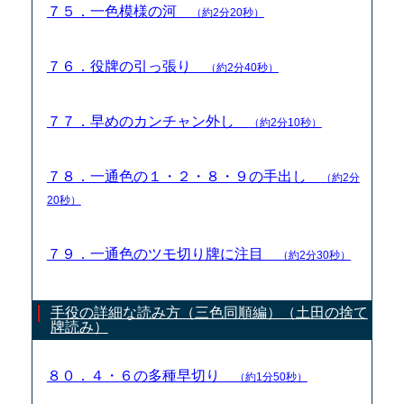
７５．一色模様の河
（約2分20秒）
７６．役牌の引っ張り
（約2分40秒）
７７．早めのカンチャン外し
（約2分10秒）
７８．一通色の１・２・８・９の手出し
（約2分
20秒）
７９．一通色のツモ切り牌に注目
（約2分30秒）
手役の詳細な読み方（三色同順編）（土田の捨て
牌読み）
８０．４・６の多種早切り
（約1分50秒）