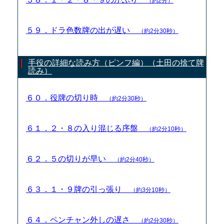
（約2分）
５９．ドラ色数牌の出が遅い
（約2分30秒）
手役の詳細な読み方（ピンフ編）（土田の捨て牌
読み）
６０．役牌の切り時
（約2分30秒）
６１．２・８の入り混じる序盤
（約2分10秒）
６２．５の切りが早い
（約2分40秒）
６３．１・９牌の引っ張り
（約3分10秒）
６４．ペンチャン外しの遅さ
（約2分30秒）