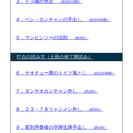
３．ドラ隣の早出
（約3分10秒）
４．ペン・カンチャンの手出し
（約3分40秒）
５．マンピンソーの法則
（約3分）
打点の読み方（土田の捨て牌読み）
６．ヤオチュー牌のトイツ落とし
（約2分40秒）
７．タンヤオカンチャン外し
（約3分）
８．２３・７８リャンメン外し
（約5分）
９．変則序盤後の字牌生牌手出し
（約3分）