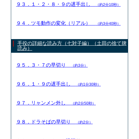
９３．１・２・８・９の遅手出し
（約2分10秒）
９４．ツモ動作の変化（リアル）
（約3分40秒）
手役の詳細な読み方（七対子編）（土田の捨て牌
読み）
９５．３・７の早切り
（約3分）
９６．１・９の遅手出し
（約1分30秒）
９７．リャンメン外し
（約2分50秒）
９８．ドラそばの早切り
（約2分）