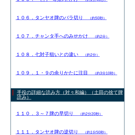
１０６．タンヤオ牌のバラ切り
（約50秒）
１０７．チャンタ手へのみせかけ
（約2分）
１０８．七対子狙いとの違い
（約2分）
１０９．１・９の余りかたに注目
（約3分10秒）
手役の詳細な読み方（対々和編）（土田の捨て牌
読み）
１１０．３～７牌の早切り
（約2分20秒）
１１１．タンヤオ牌の逆切り
（約1分50秒）