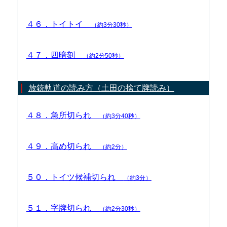
４６．トイトイ
（約3分30秒）
４７．四暗刻
（約2分50秒）
放銃軌道の読み方（土田の捨て牌読み）
４８．急所切られ
（約3分40秒）
４９．高め切られ
（約2分）
５０．トイツ候補切られ
（約3分）
５１．字牌切られ
（約2分30秒）