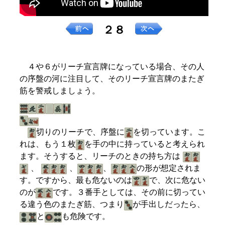
２８
４や６がリーチ宣言牌になっている場合、その人
の序盤の河に注目して、そのリーチ宣言牌のまたぎ
筋を警戒しましょう。
切りのリーチで、序盤に
を切っています。こ
れは、もう１枚
を手の中に持っていると考えられ
ます。そうすると、リーチのときの持ち方は
、
、
、
の形が想定されま
す。ですから、最も危ないのは
で、次に危ない
のが
です。３番手としては、その前に切ってい
る違う色のまたぎ筋、つまり
が手出しだったら、
と
も危険です。