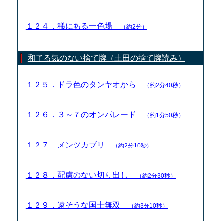
１２４．稀にある一色場
（約2分）
和了る気のない捨て牌（土田の捨て牌読み）
１２５．ドラ色のタンヤオから
（約2分40秒）
１２６．３～７のオンパレード
（約1分50秒）
１２７．メンツカブリ
（約2分10秒）
１２８．配慮のない切り出し
（約2分30秒）
１２９．遠そうな国士無双
（約3分10秒）