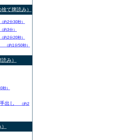
の捨て牌読み）
（約2分30秒）
（約3分）
（約2分20秒）
チ
（約1分50秒）
牌読み）
10秒）
の手出し
（約2
み）