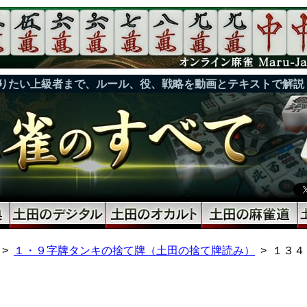
りたい上級者まで、ルール、役、戦略を動画とテキストで解説
１・９字牌タンキの捨て牌（土田の捨て牌読み）
１３４