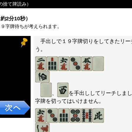
の捨て牌読み）
約2分10秒）
１９字牌待ちが考えられます。
手出しで１９字牌切りをしてきたリー
う。
、
を手出ししてリーチしま
字牌を切ってはいけません。