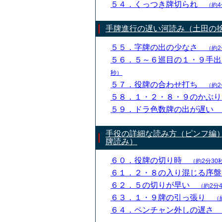
５４．くっつき牌切られ
（約4
手牌進行の遅い河読み（土田の
５５．字牌の出の少なさ
（約2
５６．５～６巡目の１・９手
秒）
５７．役牌の合わせ打ち
（約2
５８．１・２・８・９のかぶ
５９．ドラ色数牌の出が遅い
手役の詳細な読み方（ピンフ編
牌読み）
６０．役牌の切り時
（約2分30
６１．２・８の入り混じる序
６２．５の切りが早い
（約2分
６３．１・９牌の引っ張り
（
６４．ペンチャン外しの遅さ