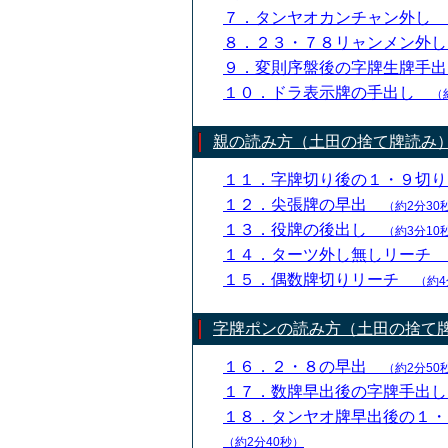
７．タンヤオカンチャン外し
８．２３・７８リャンメン外
９．変則序盤後の字牌生牌手
１０．ドラ表示牌の手出し
（
親の読み方（土田の捨て牌読み
１１．字牌切り後の１・９切
１２．尖張牌の早出
（約2分30
１３．役牌の後出し
（約3分10
１４．ターツ外し無しリーチ
１５．偶数牌切りリーチ
（約4
字牌ポンの読み方（土田の捨て
１６．２・８の早出
（約2分50
１７．数牌早出後の字牌手出
１８．タンヤオ牌早出後の１
（約2分40秒）