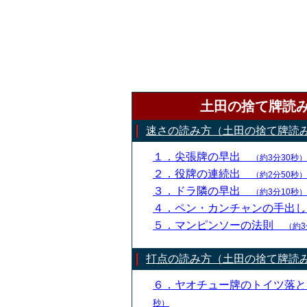
土田の捨て牌読
速さの読み方（土田の捨て牌読
１．尖張牌の早出
（約3分30秒）
２．役牌の連続出
（約2分50秒）
３．ドラ隣の早出
（約3分10秒）
４．ペン・カンチャンの手出
５．マンピンソーの法則
（約3
打点の読み方（土田の捨て牌読
６．ヤオチュー牌のトイツ落
秒）