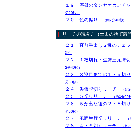
１９．序盤のタンヤオカンチ
分20秒）
２０．色の偏り
（約2分40秒）
リーチの読み方（土田の捨て牌
２１．直前手出し２種のチェ
秒）
２２．１枚切れ・生牌三元牌
2分40秒）
２３．８巡目までの１・９切
分50秒）
２４．尖張牌切りリーチ
（約2
２５．５切りリーチ
（約3分50
２６．５が出た後の２・８切
分50秒）
２７．風牌生牌切りリーチ
（
２８．４・６切りリーチ
（約3