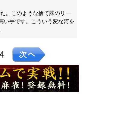
した。このような捨て牌のリー
高い手です。こういう変な河を
。
４