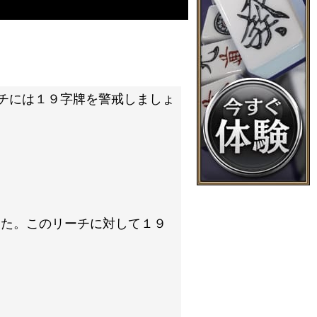
チには１９字牌を警戒しましょ
した。このリーチに対して１９