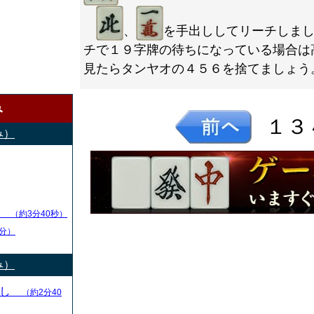
、
を手出ししてリーチしま
チで１９字牌の待ちになっている場合は
見たらタンヤオの４５６を捨てましょう
み
１３
み）
し
（約3分40秒）
分）
み）
とし
（約2分40