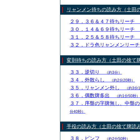
リャンメン待ちの読み方（土田
２９．３６＆４７待ちリーチ
３０．１４＆６９待ちリーチ
３１．２５＆５８待ちリーチ
３２．ドラ色リャンメンリー
変則待ちの読み方（土田の捨て
３３．逆切り
（約3分）
３４．外散らし
（約2分20秒）
３５．リャンメン外し
（約3分
３６．偶数牌多出
（約1分50秒）
３７．序盤の字牌無し、中盤
分40秒）
手役の読み方（土田の捨て牌読
３８．ピンフ
（約2分50秒）