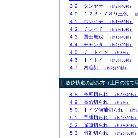
３９．タンヤオ
（約2分40秒）
４０．１２３・７８９三色
（
４１．ホンイチ
（約1分50秒）
４２．チンイチ
（約3分10秒）
４３．国士無双
（約1分40秒）
４４．チャンタ
（約2分30秒）
４５．チートイツ
（約3分）
４６．トイトイ
（約3分30秒）
４７．四暗刻
（約2分50秒）
放銃軌道の読み方（土田の捨て
４８．急所切られ
（約3分40秒）
４９．高め切られ
（約2分）
５０．トイツ候補切られ
（約3
５１．字牌切られ
（約2分30秒）
５２．雀頭切られ
（約3分30秒）
５３．暗刻切られ
（約2分30秒）