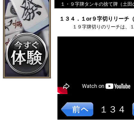
１・９字牌タンキの捨て牌（土田
１３４．１or９字切りリーチ（
１９字牌切りのリーチは、
１３４