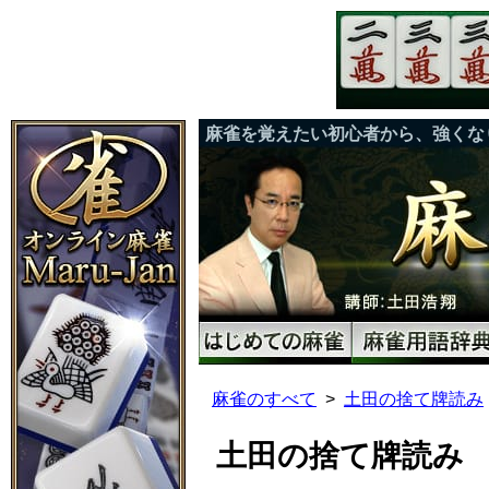
麻雀を覚えたい初心者から、強くな
麻雀のすべて
土田の捨て牌読み
土田の捨て牌読み