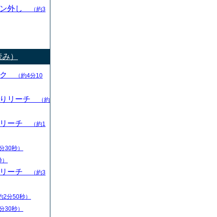
ャン外し
（約3
読み）
ック
（約4分10
切りリーチ
（約
りリーチ
（約1
分30秒）
秒）
りリーチ
（約3
約2分50秒）
分30秒）