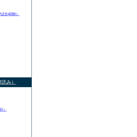
約2分40秒）
牌読み）
分）