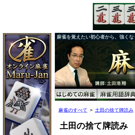
麻雀を覚えたい初心者から、強くな
麻雀のすべて
土田の捨て牌読み
土田の捨て牌読み