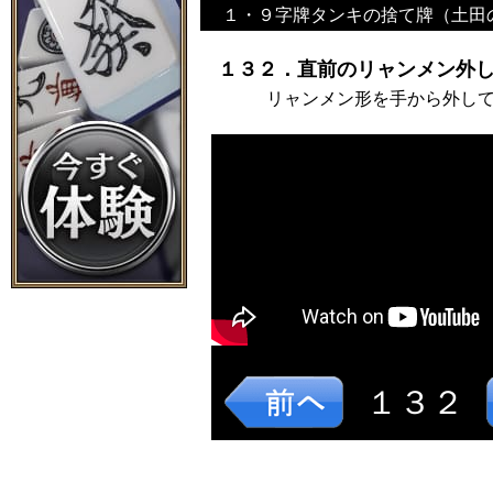
１・９字牌タンキの捨て牌（土田
１３２．直前のリャンメン外し
リャンメン形を手から外し
１３２