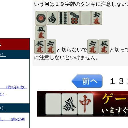
いう河は１９字牌のタンキに注意しない
み
と切らないで
と切っ
み）
に注意しないといけません。
１３
し
（約3分40秒）
分）
み）
とし
（約2分40