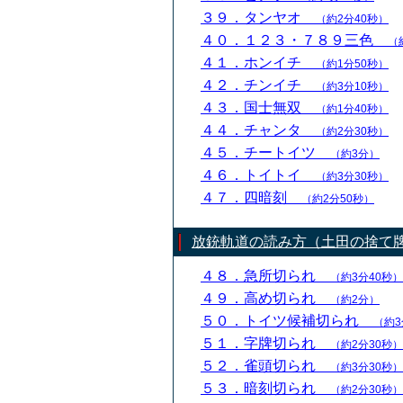
３９．タンヤオ
（約2分40秒）
４０．１２３・７８９三色
（
４１．ホンイチ
（約1分50秒）
４２．チンイチ
（約3分10秒）
４３．国士無双
（約1分40秒）
４４．チャンタ
（約2分30秒）
４５．チートイツ
（約3分）
４６．トイトイ
（約3分30秒）
４７．四暗刻
（約2分50秒）
放銃軌道の読み方（土田の捨て
４８．急所切られ
（約3分40秒）
４９．高め切られ
（約2分）
５０．トイツ候補切られ
（約3
５１．字牌切られ
（約2分30秒）
５２．雀頭切られ
（約3分30秒）
５３．暗刻切られ
（約2分30秒）