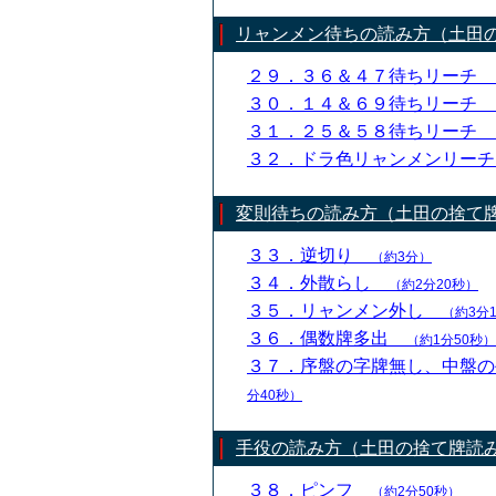
リャンメン待ちの読み方（土田
２９．３６＆４７待ちリーチ
３０．１４＆６９待ちリーチ
３１．２５＆５８待ちリーチ
３２．ドラ色リャンメンリー
変則待ちの読み方（土田の捨て
３３．逆切り
（約3分）
３４．外散らし
（約2分20秒）
３５．リャンメン外し
（約3分
３６．偶数牌多出
（約1分50秒）
３７．序盤の字牌無し、中盤
分40秒）
手役の読み方（土田の捨て牌読
３８．ピンフ
（約2分50秒）