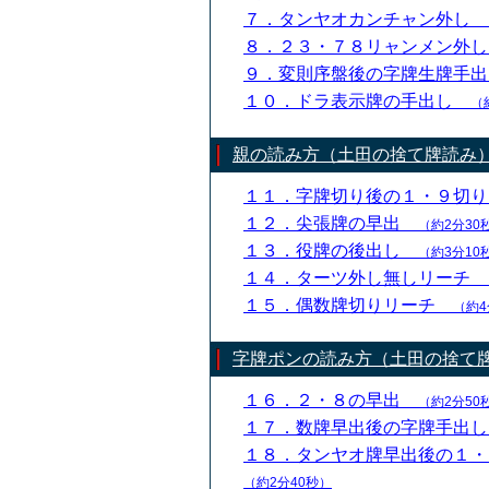
７．タンヤオカンチャン外し
８．２３・７８リャンメン外
９．変則序盤後の字牌生牌手
１０．ドラ表示牌の手出し
（
親の読み方（土田の捨て牌読み
１１．字牌切り後の１・９切
１２．尖張牌の早出
（約2分30
１３．役牌の後出し
（約3分10
１４．ターツ外し無しリーチ
１５．偶数牌切りリーチ
（約4
字牌ポンの読み方（土田の捨て
１６．２・８の早出
（約2分50
１７．数牌早出後の字牌手出
１８．タンヤオ牌早出後の１
（約2分40秒）