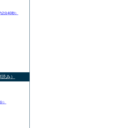
約2分40秒）
牌読み）
分）