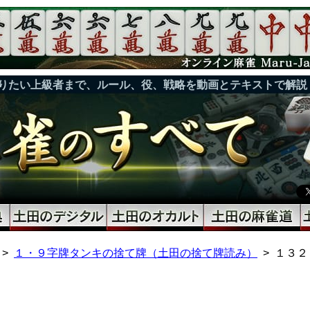
りたい上級者まで、ルール、役、戦略を動画とテキストで解説
１・９字牌タンキの捨て牌（土田の捨て牌読み）
１３２