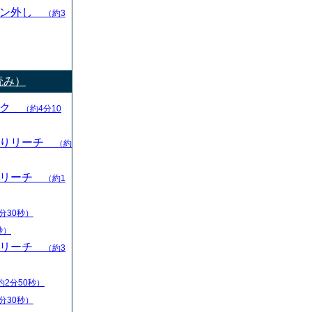
ャン外し
（約3
読み）
ック
（約4分10
切りリーチ
（約
りリーチ
（約1
分30秒）
秒）
りリーチ
（約3
約2分50秒）
分30秒）