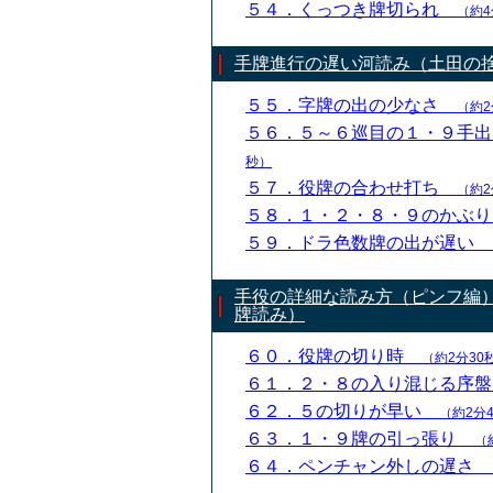
５４．くっつき牌切られ
（約4
手牌進行の遅い河読み（土田の
５５．字牌の出の少なさ
（約2
５６．５～６巡目の１・９手
秒）
５７．役牌の合わせ打ち
（約2
５８．１・２・８・９のかぶ
５９．ドラ色数牌の出が遅い
手役の詳細な読み方（ピンフ編
牌読み）
６０．役牌の切り時
（約2分30
６１．２・８の入り混じる序
６２．５の切りが早い
（約2分
６３．１・９牌の引っ張り
（
６４．ペンチャン外しの遅さ