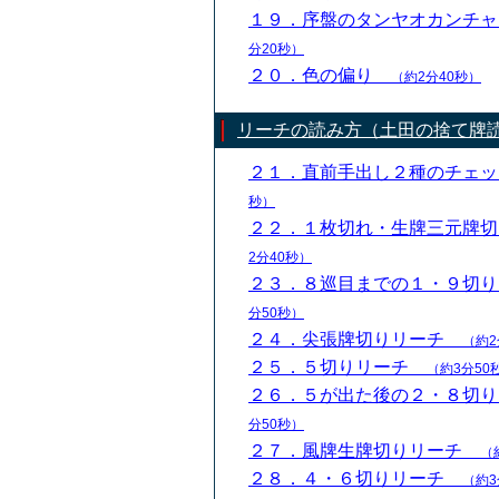
１９．序盤のタンヤオカンチ
分20秒）
２０．色の偏り
（約2分40秒）
リーチの読み方（土田の捨て牌
２１．直前手出し２種のチェ
秒）
２２．１枚切れ・生牌三元牌
2分40秒）
２３．８巡目までの１・９切
分50秒）
２４．尖張牌切りリーチ
（約2
２５．５切りリーチ
（約3分50
２６．５が出た後の２・８切
分50秒）
２７．風牌生牌切りリーチ
（
２８．４・６切りリーチ
（約3