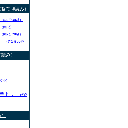
の捨て牌読み）
（約2分30秒）
（約3分）
（約2分20秒）
チ
（約1分50秒）
牌読み）
10秒）
の手出し
（約2
み）