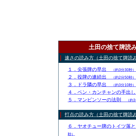
土田の捨て牌読
速さの読み方（土田の捨て牌読
１．尖張牌の早出
（約3分30秒）
２．役牌の連続出
（約2分50秒）
３．ドラ隣の早出
（約3分10秒）
４．ペン・カンチャンの手出
５．マンピンソーの法則
（約3
打点の読み方（土田の捨て牌読
６．ヤオチュー牌のトイツ落
秒）