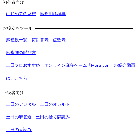
初心者向け
はじめての麻雀
麻雀用語辞典
お役立ちツール
麻雀役一覧
符計算表
点数表
麻雀牌の呼び方
土田プロおすすめ！オンライン麻雀ゲーム「Maru-Jan」の紹介動画
は、こちら
上級者向け
土田のデジタル
土田のオカルト
土田の麻雀道
土田の捨て牌読み
土田の人読み