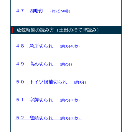
４７．四暗刻
（約2分50秒）
放銃軌道の読み方（土田の捨て牌読み）
４８．急所切られ
（約3分40秒）
４９．高め切られ
（約2分）
５０．トイツ候補切られ
（約3分）
５１．字牌切られ
（約2分30秒）
５２．雀頭切られ
（約3分30秒）