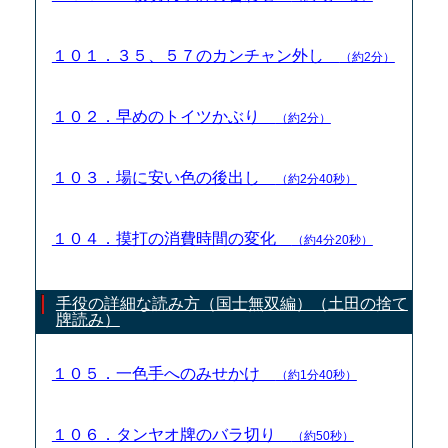
１０１．３５、５７のカンチャン外し
（約2分）
１０２．早めのトイツかぶり
（約2分）
１０３．場に安い色の後出し
（約2分40秒）
１０４．摸打の消費時間の変化
（約4分20秒）
手役の詳細な読み方（国士無双編）（土田の捨て
牌読み）
１０５．一色手へのみせかけ
（約1分40秒）
１０６．タンヤオ牌のバラ切り
（約50秒）