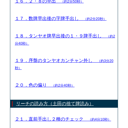
１６．２・８の早出
（約2分50秒）
１７．数牌早出後の字牌手出し
（約2分20秒）
１８．タンヤオ牌早出後の１・９牌手出し
（約2
分40秒）
１９．序盤のタンヤオカンチャン外し
（約3分20
秒）
２０．色の偏り
（約2分40秒）
リーチの読み方（土田の捨て牌読み）
２１．直前手出し２種のチェック
（約4分10秒）