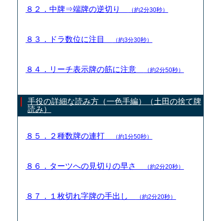
８２．中牌⇒端牌の逆切り
（約2分30秒）
８３．ドラ数位に注目
（約3分30秒）
８４．リーチ表示牌の筋に注意
（約2分50秒）
手役の詳細な読み方（一色手編）（土田の捨て牌
読み）
８５．２種数牌の連打
（約1分50秒）
８６．ターツへの見切りの早さ
（約2分20秒）
８７．１枚切れ字牌の手出し
（約2分20秒）