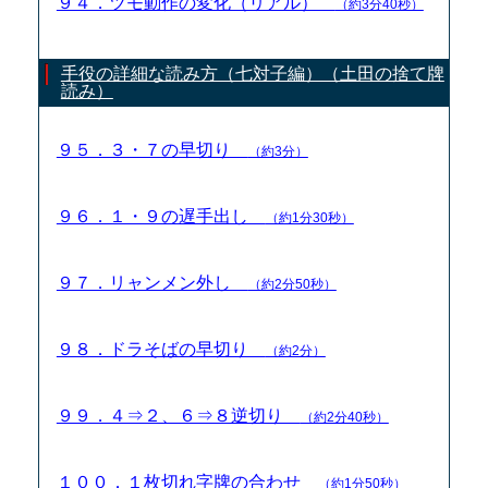
９４．ツモ動作の変化（リアル）
（約3分40秒）
手役の詳細な読み方（七対子編）（土田の捨て牌
読み）
９５．３・７の早切り
（約3分）
９６．１・９の遅手出し
（約1分30秒）
９７．リャンメン外し
（約2分50秒）
９８．ドラそばの早切り
（約2分）
９９．４⇒２、６⇒８逆切り
（約2分40秒）
１００．１枚切れ字牌の合わせ
（約1分50秒）