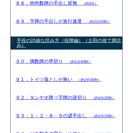
８８．他色数牌の手出し皆無
（約3分）
８９．字牌の手出しが進行速度
（約2分20秒）
手役の詳細な読み方（役牌編）（土田の捨て牌読
み）
９０．偶数牌の早切り
（約1分40秒）
９１．トイツ落としが無い
（約2分30秒）
９２．タンヤオ牌⇒字牌の逆切り
（約2分20秒）
９３．１・２・８・９の遅手出し
（約2分10秒）