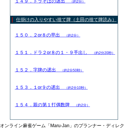
１４９．ドラそばの遅出
（約2分）
仕掛けの入りやすい捨て牌（土田の捨て牌読み）
１５０．２or８の早出
（約2分）
１５１．ドラ２or８の１・９手出し
（約2分20秒）
１５２．字牌の遅出
（約2分50秒）
１５３．１or９の遅出
（約2分10秒）
１５４．親の第１打偶数牌
（約2分）
オンライン麻雀ゲーム「Maru-Jan」のプランナー・ディレク