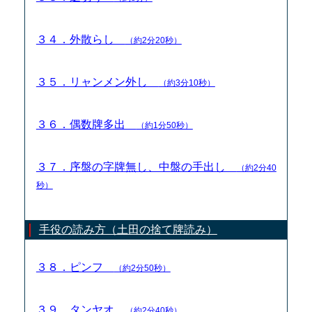
３４．外散らし
（約2分20秒）
３５．リャンメン外し
（約3分10秒）
３６．偶数牌多出
（約1分50秒）
３７．序盤の字牌無し、中盤の手出し
（約2分40
秒）
手役の読み方（土田の捨て牌読み）
３８．ピンフ
（約2分50秒）
３９．タンヤオ
（約2分40秒）