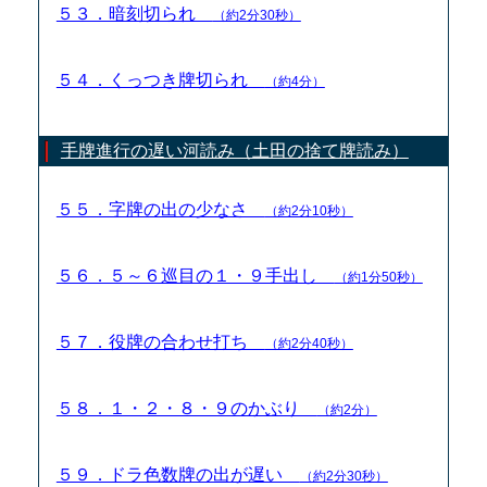
５３．暗刻切られ
（約2分30秒）
５４．くっつき牌切られ
（約4分）
手牌進行の遅い河読み（土田の捨て牌読み）
５５．字牌の出の少なさ
（約2分10秒）
５６．５～６巡目の１・９手出し
（約1分50秒）
５７．役牌の合わせ打ち
（約2分40秒）
５８．１・２・８・９のかぶり
（約2分）
５９．ドラ色数牌の出が遅い
（約2分30秒）