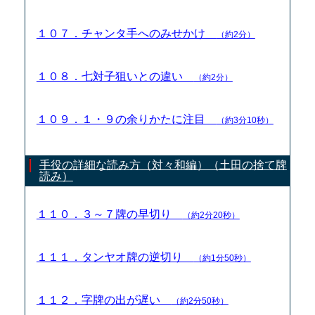
１０７．チャンタ手へのみせかけ
（約2分）
１０８．七対子狙いとの違い
（約2分）
１０９．１・９の余りかたに注目
（約3分10秒）
手役の詳細な読み方（対々和編）（土田の捨て牌
読み）
１１０．３～７牌の早切り
（約2分20秒）
１１１．タンヤオ牌の逆切り
（約1分50秒）
１１２．字牌の出が遅い
（約2分50秒）