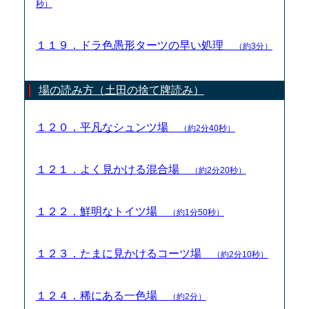
秒）
１１９．ドラ色愚形ターツの早い処理
（約3分）
場の読み方（土田の捨て牌読み）
１２０．平凡なシュンツ場
（約2分40秒）
１２１．よく見かける混合場
（約2分20秒）
１２２．鮮明なトイツ場
（約1分50秒）
１２３．たまに見かけるコーツ場
（約2分10秒）
１２４．稀にある一色場
（約2分）