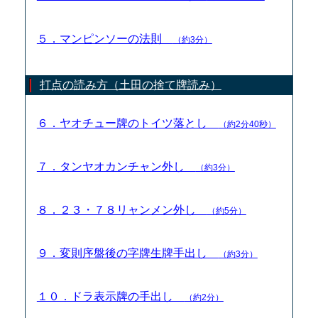
５．マンピンソーの法則
（約3分）
打点の読み方（土田の捨て牌読み）
６．ヤオチュー牌のトイツ落とし
（約2分40秒）
７．タンヤオカンチャン外し
（約3分）
８．２３・７８リャンメン外し
（約5分）
９．変則序盤後の字牌生牌手出し
（約3分）
１０．ドラ表示牌の手出し
（約2分）