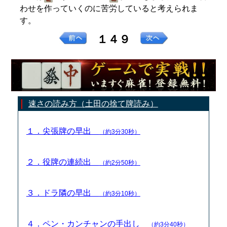
わせを作っていくのに苦労していると考えられま
す。
１４９
速さの読み方（土田の捨て牌読み）
１．尖張牌の早出
（約3分30秒）
２．役牌の連続出
（約2分50秒）
３．ドラ隣の早出
（約3分10秒）
４．ペン・カンチャンの手出し
（約3分40秒）