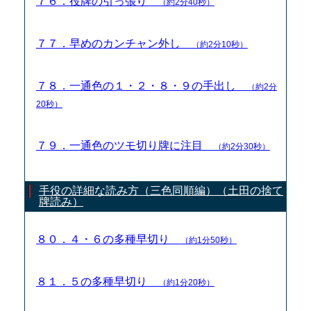
７６．役牌の引っ張り
（約2分40秒）
７７．早めのカンチャン外し
（約2分10秒）
７８．一通色の１・２・８・９の手出し
（約2分
20秒）
７９．一通色のツモ切り牌に注目
（約2分30秒）
手役の詳細な読み方（三色同順編）（土田の捨て
牌読み）
８０．４・６の多種早切り
（約1分50秒）
８１．５の多種早切り
（約1分20秒）