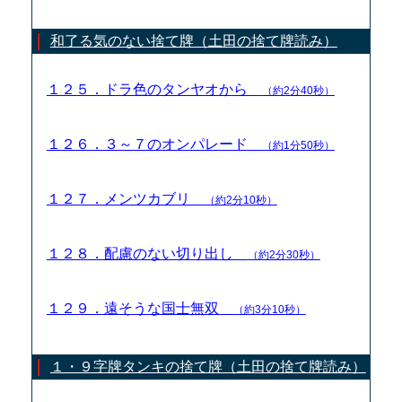
和了る気のない捨て牌（土田の捨て牌読み）
１２５．ドラ色のタンヤオから
（約2分40秒）
１２６．３～７のオンパレード
（約1分50秒）
１２７．メンツカブリ
（約2分10秒）
１２８．配慮のない切り出し
（約2分30秒）
１２９．遠そうな国士無双
（約3分10秒）
１・９字牌タンキの捨て牌（土田の捨て牌読み）