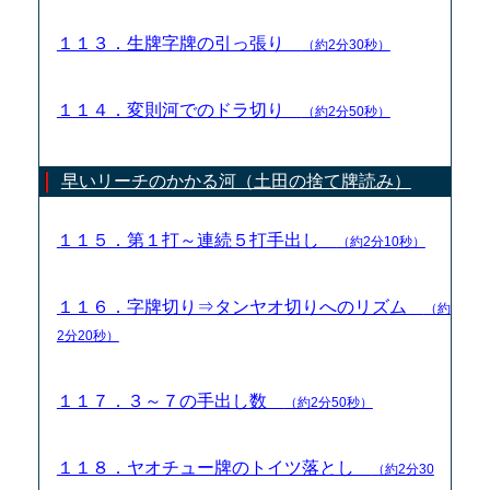
１１３．生牌字牌の引っ張り
（約2分30秒）
１１４．変則河でのドラ切り
（約2分50秒）
早いリーチのかかる河（土田の捨て牌読み）
１１５．第１打～連続５打手出し
（約2分10秒）
１１６．字牌切り⇒タンヤオ切りへのリズム
（約
2分20秒）
１１７．３～７の手出し数
（約2分50秒）
１１８．ヤオチュー牌のトイツ落とし
（約2分30