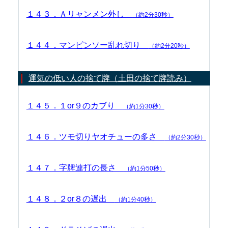
１４３．Ａリャンメン外し
（約2分30秒）
１４４．マンピンソー乱れ切り
（約2分20秒）
運気の低い人の捨て牌（土田の捨て牌読み）
１４５．１or９のカブり
（約1分30秒）
１４６．ツモ切りヤオチューの多さ
（約2分30秒）
１４７．字牌連打の長さ
（約1分50秒）
１４８．２or８の遅出
（約1分40秒）