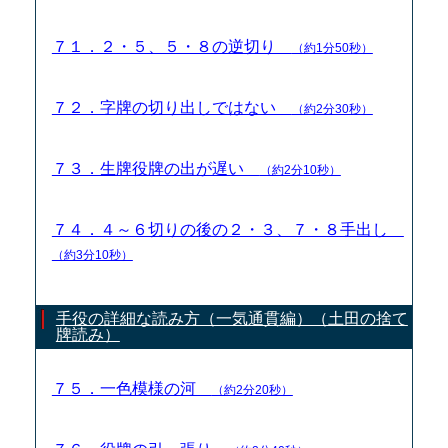
７１．２・５、５・８の逆切り
（約1分50秒）
７２．字牌の切り出しではない
（約2分30秒）
７３．生牌役牌の出が遅い
（約2分10秒）
７４．４～６切りの後の２・３、７・８手出し
（約3分10秒）
手役の詳細な読み方（一気通貫編）（土田の捨て
牌読み）
７５．一色模様の河
（約2分20秒）