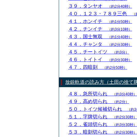
３９．タンヤオ
（約2分40秒）
４０．１２３・７８９三色
（
４１．ホンイチ
（約1分50秒）
４２．チンイチ
（約3分10秒）
４３．国士無双
（約1分40秒）
４４．チャンタ
（約2分30秒）
４５．チートイツ
（約3分）
４６．トイトイ
（約3分30秒）
４７．四暗刻
（約2分50秒）
放銃軌道の読み方（土田の捨て
４８．急所切られ
（約3分40秒）
４９．高め切られ
（約2分）
５０．トイツ候補切られ
（約3
５１．字牌切られ
（約2分30秒）
５２．雀頭切られ
（約3分30秒）
５３．暗刻切られ
（約2分30秒）