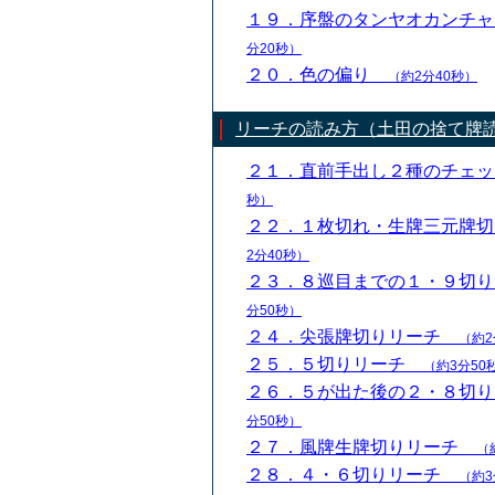
１９．序盤のタンヤオカンチ
分20秒）
２０．色の偏り
（約2分40秒）
リーチの読み方（土田の捨て牌
２１．直前手出し２種のチェ
秒）
２２．１枚切れ・生牌三元牌
2分40秒）
２３．８巡目までの１・９切
分50秒）
２４．尖張牌切りリーチ
（約2
２５．５切りリーチ
（約3分50
２６．５が出た後の２・８切
分50秒）
２７．風牌生牌切りリーチ
（
２８．４・６切りリーチ
（約3