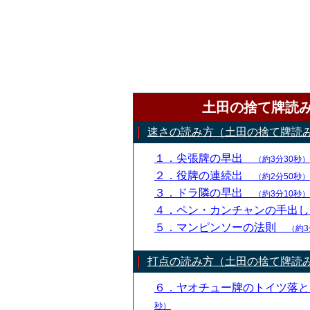
土田の捨て牌読
速さの読み方（土田の捨て牌読
１．尖張牌の早出
（約3分30秒）
２．役牌の連続出
（約2分50秒）
３．ドラ隣の早出
（約3分10秒）
４．ペン・カンチャンの手出
５．マンピンソーの法則
（約3
打点の読み方（土田の捨て牌読
６．ヤオチュー牌のトイツ落
秒）