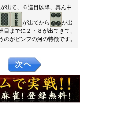
が出て、６巡目以降、真ん中
が出てから
が出
巡目までに２・８が出てきて、
うのがピンフの河の特徴です。
１