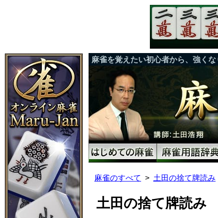
麻雀を覚えたい初心者から、強くな
麻雀のすべて
土田の捨て牌読み
土田の捨て牌読み