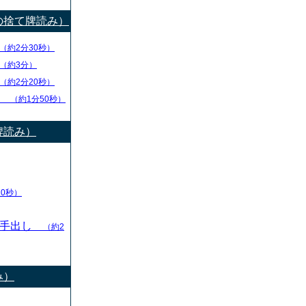
の捨て牌読み）
（約2分30秒）
（約3分）
（約2分20秒）
チ
（約1分50秒）
牌読み）
10秒）
の手出し
（約2
み）