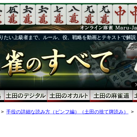
りたい上級者まで、ルール、役、戦略を動画とテキストで解説
手役の詳細な読み方（ピンフ編）（土田の捨て牌読み）