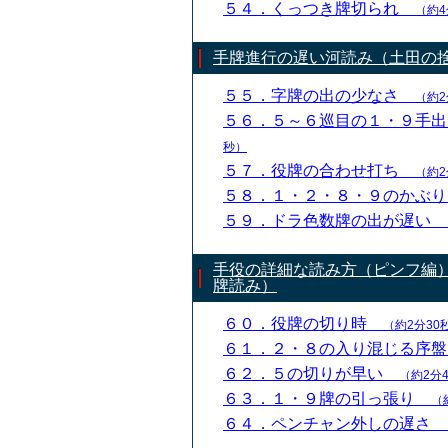
５４．くっつき牌切られ
（約4
手牌進行の遅い河読み（土田の
５５．字牌の出の少なさ
（約2
５６．５～６巡目の１・９手
秒）
５７．役牌の合わせ打ち
（約2
５８．１・２・８・９のかぶ
５９．ドラ色数牌の出が遅い
手役の詳細な読み方（ピンフ編
牌読み）
６０．役牌の切り時
（約2分30
６１．２・８の入り混じる序
６２．５の切りが早い
（約2分
６３．１・９牌の引っ張り
（
６４．ペンチャン外しの遅さ