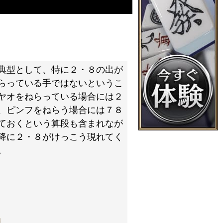
典型として、特に２・８の出が
らっている手ではないというこ
ヤオをねらっている場合には２
、ピンフをねらう場合には７８
ておくという算段も含まれなが
降に２・８がけっこう現れてく
。