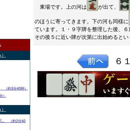
東場です。上の河は
が出て、
のほうに寄ってきます。下の河も同様に
ています。１・９字牌を整理した後、６
その後５に近い牌が次第に出始めるとい
み
み）
６
し
（約3分40秒）
分）
み）
とし
（約2分40