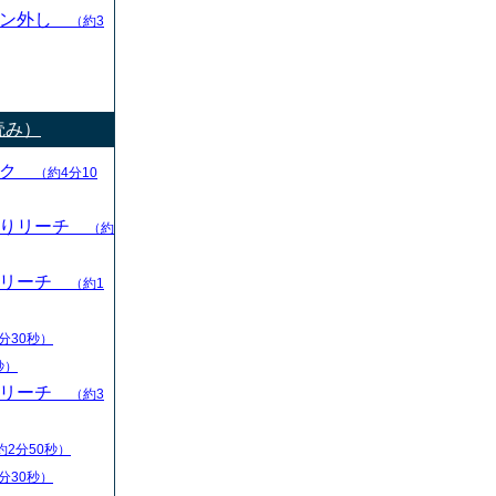
ャン外し
（約3
読み）
ック
（約4分10
切りリーチ
（約
りリーチ
（約1
分30秒）
秒）
りリーチ
（約3
約2分50秒）
分30秒）