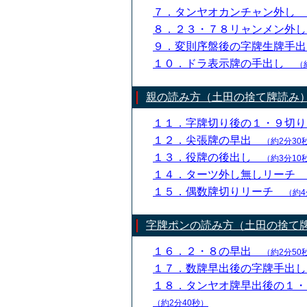
７．タンヤオカンチャン外し
８．２３・７８リャンメン外
９．変則序盤後の字牌生牌手
１０．ドラ表示牌の手出し
（
親の読み方（土田の捨て牌読み
１１．字牌切り後の１・９切
１２．尖張牌の早出
（約2分30
１３．役牌の後出し
（約3分10
１４．ターツ外し無しリーチ
１５．偶数牌切りリーチ
（約4
字牌ポンの読み方（土田の捨て
１６．２・８の早出
（約2分50
１７．数牌早出後の字牌手出
１８．タンヤオ牌早出後の１
（約2分40秒）