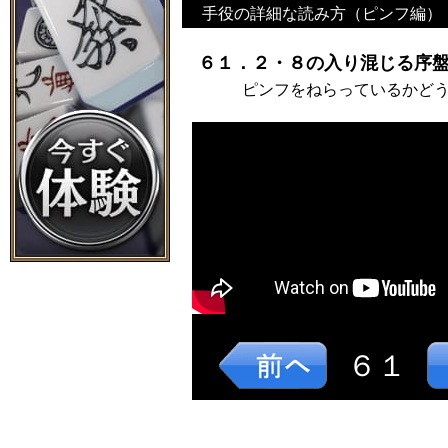
手役の詳細な読み方（ピンフ編）
６１．２・８の入り混じる序盤
ピンフをねらっているかど
６１