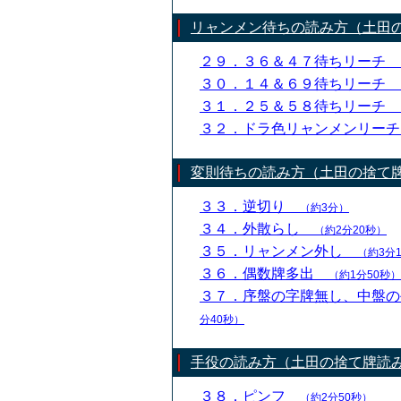
リャンメン待ちの読み方（土田
２９．３６＆４７待ちリーチ
３０．１４＆６９待ちリーチ
３１．２５＆５８待ちリーチ
３２．ドラ色リャンメンリー
変則待ちの読み方（土田の捨て
３３．逆切り
（約3分）
３４．外散らし
（約2分20秒）
３５．リャンメン外し
（約3分
３６．偶数牌多出
（約1分50秒）
３７．序盤の字牌無し、中盤
分40秒）
手役の読み方（土田の捨て牌読
３８．ピンフ
（約2分50秒）