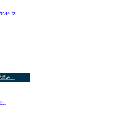
約2分40秒）
牌読み）
分）