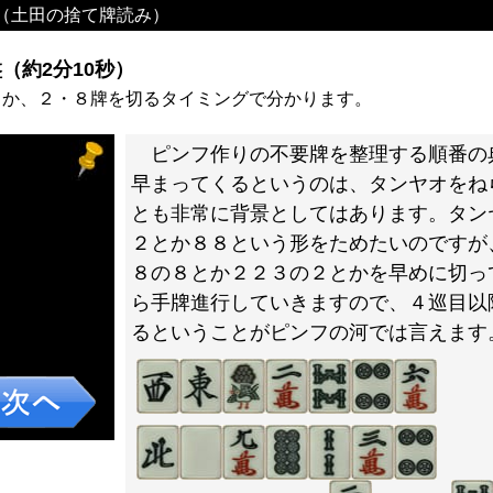
（土田の捨て牌読み）
（約2分10秒）
うか、２・８牌を切るタイミングで分かります。
ピンフ作りの不要牌を整理する順番の
早まってくるというのは、タンヤオをね
とも非常に背景としてはあります。タン
２とか８８という形をためたいのですが
８の８とか２２３の２とかを早めに切っ
ら手牌進行していきますので、４巡目以
るということがピンフの河では言えます