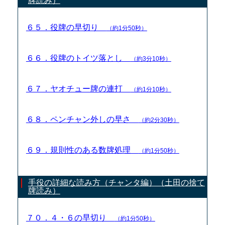
牌読み）
６５．役牌の早切り
（約1分50秒）
６６．役牌のトイツ落とし
（約3分10秒）
６７．ヤオチュー牌の連打
（約1分10秒）
６８．ペンチャン外しの早さ
（約2分30秒）
６９．規則性のある数牌処理
（約1分50秒）
手役の詳細な読み方（チャンタ編）（土田の捨て
牌読み）
７０．４・６の早切り
（約1分50秒）