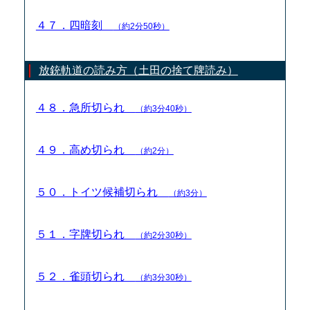
４７．四暗刻
（約2分50秒）
放銃軌道の読み方（土田の捨て牌読み）
４８．急所切られ
（約3分40秒）
４９．高め切られ
（約2分）
５０．トイツ候補切られ
（約3分）
５１．字牌切られ
（約2分30秒）
５２．雀頭切られ
（約3分30秒）