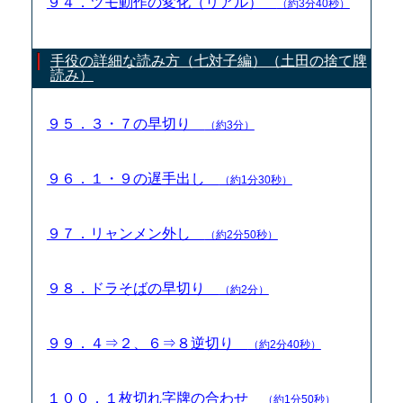
９４．ツモ動作の変化（リアル）
（約3分40秒）
手役の詳細な読み方（七対子編）（土田の捨て牌
読み）
９５．３・７の早切り
（約3分）
９６．１・９の遅手出し
（約1分30秒）
９７．リャンメン外し
（約2分50秒）
９８．ドラそばの早切り
（約2分）
９９．４⇒２、６⇒８逆切り
（約2分40秒）
１００．１枚切れ字牌の合わせ
（約1分50秒）