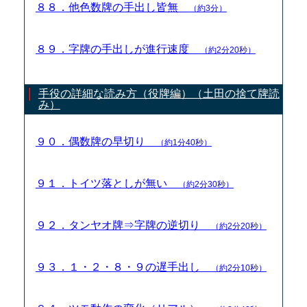
８８．他色数牌の手出し皆無
（約3分）
８９．字牌の手出しが進行速度
（約2分20秒）
手役の詳細な読み方（役牌編）（土田の捨て牌読
み）
９０．偶数牌の早切り
（約1分40秒）
９１．トイツ落としが無い
（約2分30秒）
９２．タンヤオ牌⇒字牌の逆切り
（約2分20秒）
９３．１・２・８・９の遅手出し
（約2分10秒）