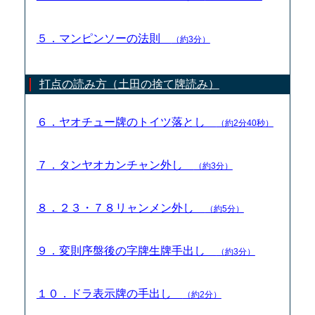
５．マンピンソーの法則
（約3分）
打点の読み方（土田の捨て牌読み）
６．ヤオチュー牌のトイツ落とし
（約2分40秒）
７．タンヤオカンチャン外し
（約3分）
８．２３・７８リャンメン外し
（約5分）
９．変則序盤後の字牌生牌手出し
（約3分）
１０．ドラ表示牌の手出し
（約2分）