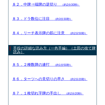
８２．中牌⇒端牌の逆切り
（約2分30秒）
８３．ドラ数位に注目
（約3分30秒）
８４．リーチ表示牌の筋に注意
（約2分50秒）
手役の詳細な読み方（一色手編）（土田の捨て牌
読み）
８５．２種数牌の連打
（約1分50秒）
８６．ターツへの見切りの早さ
（約2分20秒）
８７．１枚切れ字牌の手出し
（約2分20秒）