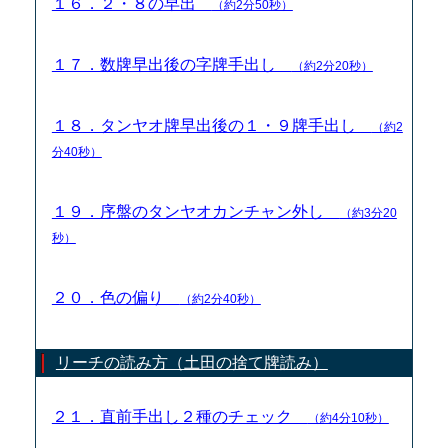
１６．２・８の早出
（約2分50秒）
１７．数牌早出後の字牌手出し
（約2分20秒）
１８．タンヤオ牌早出後の１・９牌手出し
（約2
分40秒）
１９．序盤のタンヤオカンチャン外し
（約3分20
秒）
２０．色の偏り
（約2分40秒）
リーチの読み方（土田の捨て牌読み）
２１．直前手出し２種のチェック
（約4分10秒）