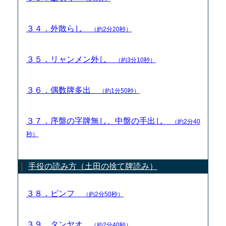
３４．外散らし
（約2分20秒）
３５．リャンメン外し
（約3分10秒）
３６．偶数牌多出
（約1分50秒）
３７．序盤の字牌無し、中盤の手出し
（約2分40
秒）
手役の読み方（土田の捨て牌読み）
３８．ピンフ
（約2分50秒）
３９．タンヤオ
（約2分40秒）