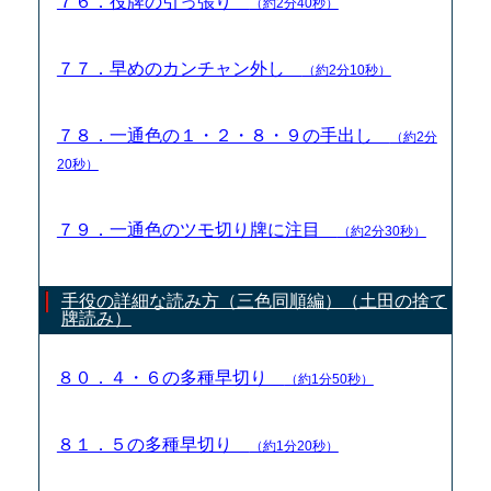
７６．役牌の引っ張り
（約2分40秒）
７７．早めのカンチャン外し
（約2分10秒）
７８．一通色の１・２・８・９の手出し
（約2分
20秒）
７９．一通色のツモ切り牌に注目
（約2分30秒）
手役の詳細な読み方（三色同順編）（土田の捨て
牌読み）
８０．４・６の多種早切り
（約1分50秒）
８１．５の多種早切り
（約1分20秒）