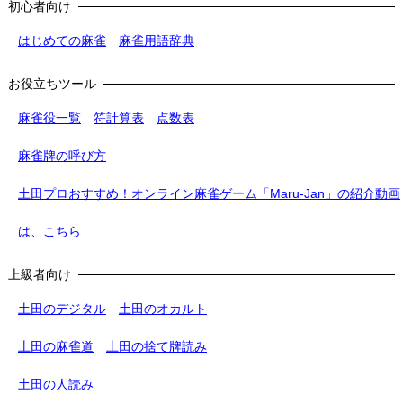
初心者向け
はじめての麻雀
麻雀用語辞典
お役立ちツール
麻雀役一覧
符計算表
点数表
麻雀牌の呼び方
土田プロおすすめ！オンライン麻雀ゲーム「Maru-Jan」の紹介動画
は、こちら
上級者向け
土田のデジタル
土田のオカルト
土田の麻雀道
土田の捨て牌読み
土田の人読み