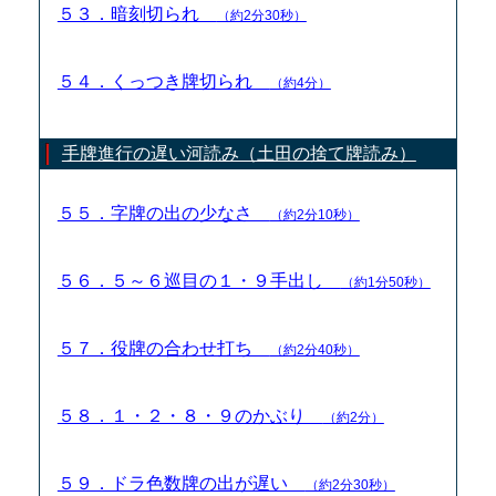
５３．暗刻切られ
（約2分30秒）
５４．くっつき牌切られ
（約4分）
手牌進行の遅い河読み（土田の捨て牌読み）
５５．字牌の出の少なさ
（約2分10秒）
５６．５～６巡目の１・９手出し
（約1分50秒）
５７．役牌の合わせ打ち
（約2分40秒）
５８．１・２・８・９のかぶり
（約2分）
５９．ドラ色数牌の出が遅い
（約2分30秒）