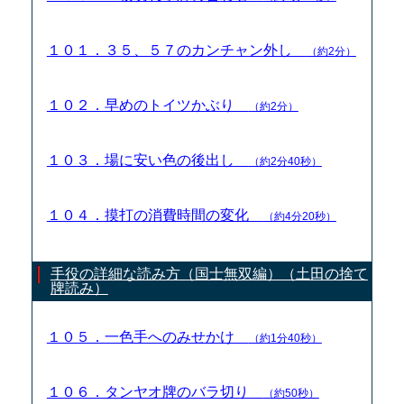
１０１．３５、５７のカンチャン外し
（約2分）
１０２．早めのトイツかぶり
（約2分）
１０３．場に安い色の後出し
（約2分40秒）
１０４．摸打の消費時間の変化
（約4分20秒）
手役の詳細な読み方（国士無双編）（土田の捨て
牌読み）
１０５．一色手へのみせかけ
（約1分40秒）
１０６．タンヤオ牌のバラ切り
（約50秒）