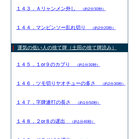
１４３．Ａリャンメン外し
（約2分30秒）
１４４．マンピンソー乱れ切り
（約2分20秒）
運気の低い人の捨て牌（土田の捨て牌読み）
１４５．１or９のカブり
（約1分30秒）
１４６．ツモ切りヤオチューの多さ
（約2分30秒）
１４７．字牌連打の長さ
（約1分50秒）
１４８．２or８の遅出
（約1分40秒）