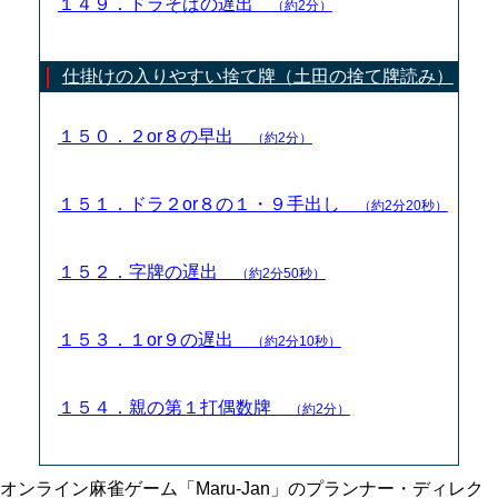
１４９．ドラそばの遅出
（約2分）
仕掛けの入りやすい捨て牌（土田の捨て牌読み）
１５０．２or８の早出
（約2分）
１５１．ドラ２or８の１・９手出し
（約2分20秒）
１５２．字牌の遅出
（約2分50秒）
１５３．１or９の遅出
（約2分10秒）
１５４．親の第１打偶数牌
（約2分）
オンライン麻雀ゲーム「Maru-Jan」のプランナー・ディレク