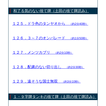
和了る気のない捨て牌（土田の捨て牌読み）
１２５．ドラ色のタンヤオから
（約2分40秒）
１２６．３～７のオンパレード
（約1分50秒）
１２７．メンツカブリ
（約2分10秒）
１２８．配慮のない切り出し
（約2分30秒）
１２９．遠そうな国士無双
（約3分10秒）
１・９字牌タンキの捨て牌（土田の捨て牌読み）