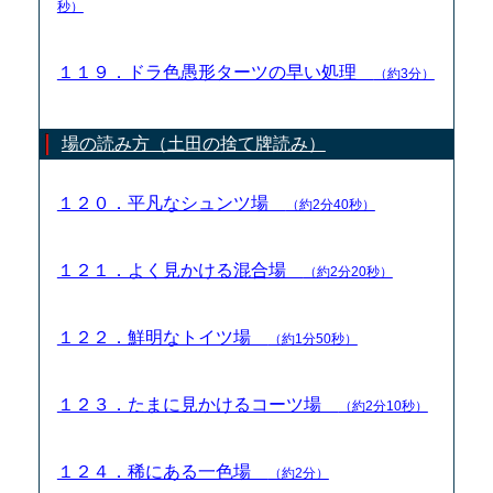
秒）
１１９．ドラ色愚形ターツの早い処理
（約3分）
場の読み方（土田の捨て牌読み）
１２０．平凡なシュンツ場
（約2分40秒）
１２１．よく見かける混合場
（約2分20秒）
１２２．鮮明なトイツ場
（約1分50秒）
１２３．たまに見かけるコーツ場
（約2分10秒）
１２４．稀にある一色場
（約2分）