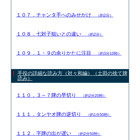
１０７．チャンタ手へのみせかけ
（約2分）
１０８．七対子狙いとの違い
（約2分）
１０９．１・９の余りかたに注目
（約3分10秒）
手役の詳細な読み方（対々和編）（土田の捨て牌
読み）
１１０．３～７牌の早切り
（約2分20秒）
１１１．タンヤオ牌の逆切り
（約1分50秒）
１１２．字牌の出が遅い
（約2分50秒）