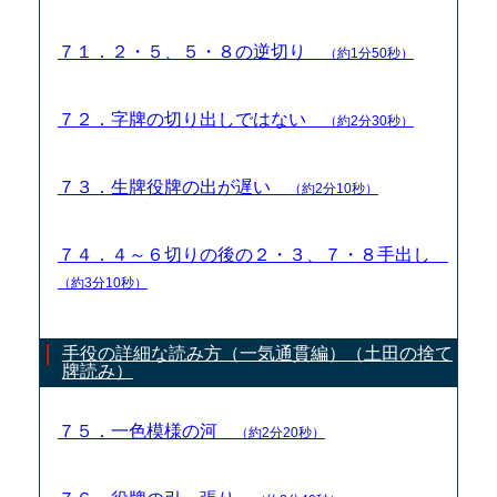
７１．２・５、５・８の逆切り
（約1分50秒）
７２．字牌の切り出しではない
（約2分30秒）
７３．生牌役牌の出が遅い
（約2分10秒）
７４．４～６切りの後の２・３、７・８手出し
（約3分10秒）
手役の詳細な読み方（一気通貫編）（土田の捨て
牌読み）
７５．一色模様の河
（約2分20秒）