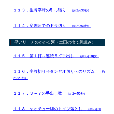
１１３．生牌字牌の引っ張り
（約2分30秒）
１１４．変則河でのドラ切り
（約2分50秒）
早いリーチのかかる河（土田の捨て牌読み）
１１５．第１打～連続５打手出し
（約2分10秒）
１１６．字牌切り⇒タンヤオ切りへのリズム
（約
2分20秒）
１１７．３～７の手出し数
（約2分50秒）
１１８．ヤオチュー牌のトイツ落とし
（約2分30