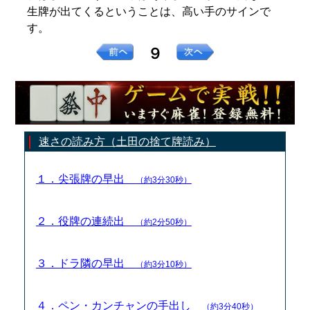
生牌が出てくるということは、高い手のサインで
す。
９
速さの読み方（土田の捨て牌読み）
１．尖張牌の早出
（約3分30秒）
２．役牌の連続出
（約2分50秒）
３．ドラ隣の早出
（約3分10秒）
４．ペン・カンチャンの手出し
（約3分40秒）