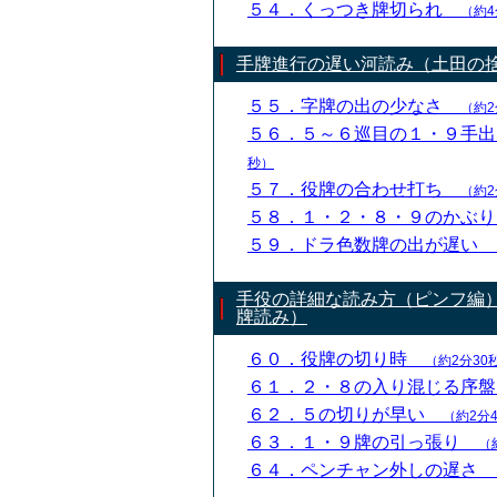
５４．くっつき牌切られ
（約4
手牌進行の遅い河読み（土田の
５５．字牌の出の少なさ
（約2
５６．５～６巡目の１・９手
秒）
５７．役牌の合わせ打ち
（約2
５８．１・２・８・９のかぶ
５９．ドラ色数牌の出が遅い
手役の詳細な読み方（ピンフ編
牌読み）
６０．役牌の切り時
（約2分30
６１．２・８の入り混じる序
６２．５の切りが早い
（約2分
６３．１・９牌の引っ張り
（
６４．ペンチャン外しの遅さ