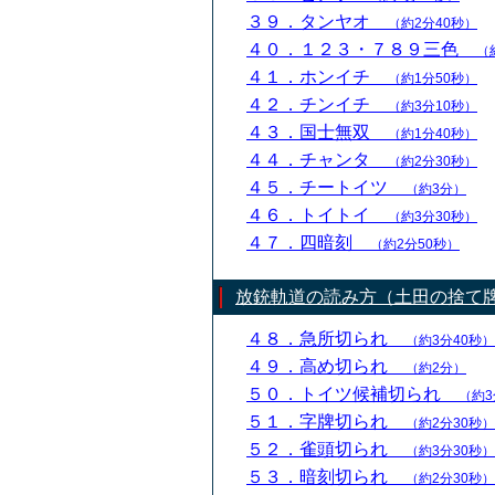
３９．タンヤオ
（約2分40秒）
４０．１２３・７８９三色
（
４１．ホンイチ
（約1分50秒）
４２．チンイチ
（約3分10秒）
４３．国士無双
（約1分40秒）
４４．チャンタ
（約2分30秒）
４５．チートイツ
（約3分）
４６．トイトイ
（約3分30秒）
４７．四暗刻
（約2分50秒）
放銃軌道の読み方（土田の捨て
４８．急所切られ
（約3分40秒）
４９．高め切られ
（約2分）
５０．トイツ候補切られ
（約3
５１．字牌切られ
（約2分30秒）
５２．雀頭切られ
（約3分30秒）
５３．暗刻切られ
（約2分30秒）