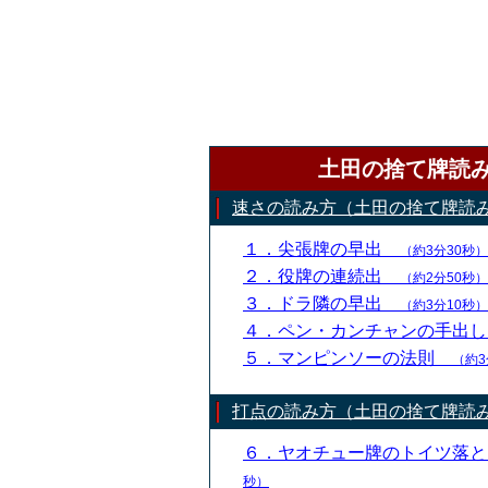
土田の捨て牌読
速さの読み方（土田の捨て牌読
１．尖張牌の早出
（約3分30秒）
２．役牌の連続出
（約2分50秒）
３．ドラ隣の早出
（約3分10秒）
４．ペン・カンチャンの手出
５．マンピンソーの法則
（約3
打点の読み方（土田の捨て牌読
６．ヤオチュー牌のトイツ落
秒）