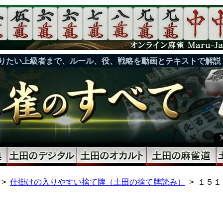
りたい上級者まで、ルール、役、戦略を動画とテキストで解説
仕掛けの入りやすい捨て牌（土田の捨て牌読み）
１５１