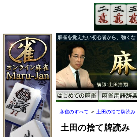
麻雀を覚えたい初心者から、強くな
麻雀のすべて
土田の捨て牌読み
土田の捨て牌読み