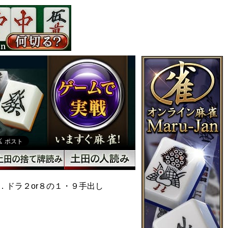
．ドラ２or８の１・９手出し