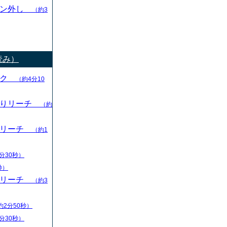
ャン外し
（約3
読み）
ック
（約4分10
切りリーチ
（約
りリーチ
（約1
分30秒）
秒）
りリーチ
（約3
約2分50秒）
分30秒）