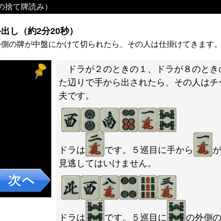
の捨て牌読み）
出し（約2分20秒）
外側の牌が中盤にかけて切られたら、その人は仕掛けてきます
ドラが２のときの１、ドラが８のとき
た辺りで手から出されたら、その人はチ
夫です。
ドラは
です。５巡目に手から
見逃してはいけません。
ドラは
です。５巡目に
の外側