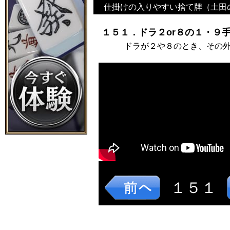
仕掛けの入りやすい捨て牌（土田
１５１．ドラ２or８の１・９手
ドラが２や８のとき、その
１５１