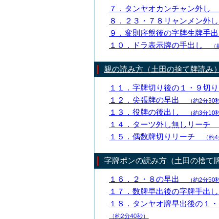
７．タンヤオカンチャン外し
８．２３・７８リャンメン外
９．変則序盤後の字牌生牌手
１０．ドラ表示牌の手出し
（
親の読み方（土田の捨て牌読み
１１．字牌切り後の１・９切
１２．尖張牌の早出
（約2分30
１３．役牌の後出し
（約3分10
１４．ターツ外し無しリーチ
１５．偶数牌切りリーチ
（約4
字牌ポンの読み方（土田の捨て
１６．２・８の早出
（約2分50
１７．数牌早出後の字牌手出
１８．タンヤオ牌早出後の１
（約2分40秒）