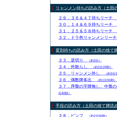
リャンメン待ちの読み方（土田
２９．３６＆４７待ちリーチ
３０．１４＆６９待ちリーチ
３１．２５＆５８待ちリーチ
３２．ドラ色リャンメンリー
変則待ちの読み方（土田の捨て
３３．逆切り
（約3分）
３４．外散らし
（約2分20秒）
３５．リャンメン外し
（約3分
３６．偶数牌多出
（約1分50秒）
３７．序盤の字牌無し、中盤
分40秒）
手役の読み方（土田の捨て牌読
３８．ピンフ
（約2分50秒）