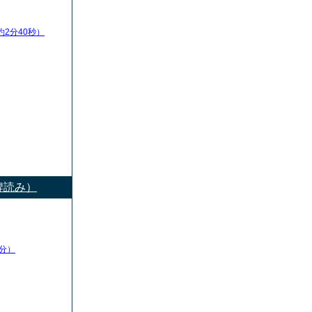
約2分40秒）
牌読み）
分）