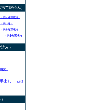
の捨て牌読み）
（約2分30秒）
（約3分）
（約2分20秒）
チ
（約1分50秒）
牌読み）
10秒）
の手出し
（約2
み）