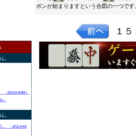
ポンが始まりますという合図の一つです
１５
み
み）
し
（約3分40秒）
分）
み）
とし
（約2分40