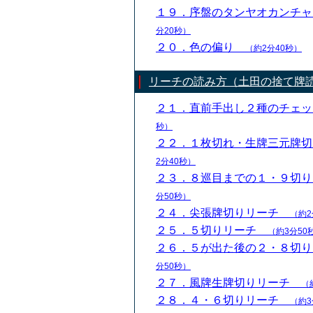
１９．序盤のタンヤオカンチ
分20秒）
２０．色の偏り
（約2分40秒）
リーチの読み方（土田の捨て牌
２１．直前手出し２種のチェ
秒）
２２．１枚切れ・生牌三元牌
2分40秒）
２３．８巡目までの１・９切
分50秒）
２４．尖張牌切りリーチ
（約2
２５．５切りリーチ
（約3分50
２６．５が出た後の２・８切
分50秒）
２７．風牌生牌切りリーチ
（
２８．４・６切りリーチ
（約3