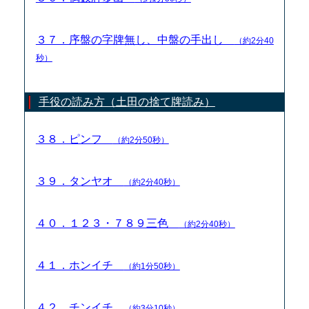
３７．序盤の字牌無し、中盤の手出し
（約2分40
秒）
手役の読み方（土田の捨て牌読み）
３８．ピンフ
（約2分50秒）
３９．タンヤオ
（約2分40秒）
４０．１２３・７８９三色
（約2分40秒）
４１．ホンイチ
（約1分50秒）
４２．チンイチ
（約3分10秒）