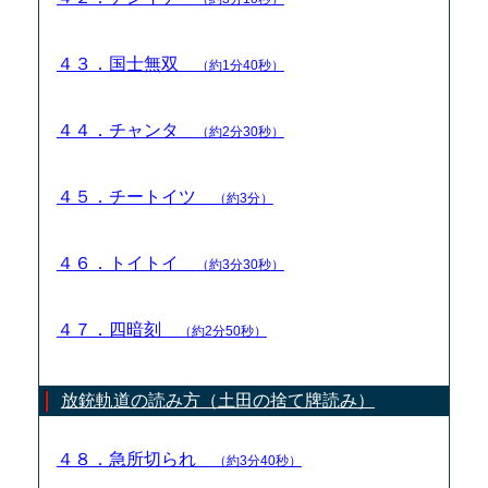
４３．国士無双
（約1分40秒）
４４．チャンタ
（約2分30秒）
４５．チートイツ
（約3分）
４６．トイトイ
（約3分30秒）
４７．四暗刻
（約2分50秒）
放銃軌道の読み方（土田の捨て牌読み）
４８．急所切られ
（約3分40秒）