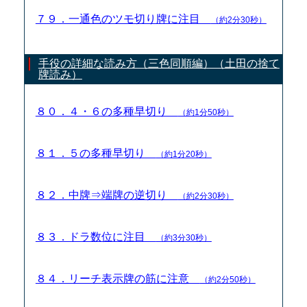
７９．一通色のツモ切り牌に注目
（約2分30秒）
手役の詳細な読み方（三色同順編）（土田の捨て
牌読み）
８０．４・６の多種早切り
（約1分50秒）
８１．５の多種早切り
（約1分20秒）
８２．中牌⇒端牌の逆切り
（約2分30秒）
８３．ドラ数位に注目
（約3分30秒）
８４．リーチ表示牌の筋に注意
（約2分50秒）