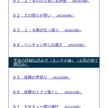
６１．２・８の入り混じる序盤
（約2分10秒）
６２．５の切りが早い
（約2分40秒）
６３．１・９牌の引っ張り
（約3分10秒）
６４．ペンチャン外しの遅さ
（約2分30秒）
手役の詳細な読み方（タンヤオ編）（土田の捨て
牌読み）
６５．役牌の早切り
（約1分50秒）
６６．役牌のトイツ落とし
（約3分10秒）
６７．ヤオチュー牌の連打
（約1分10秒）