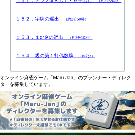
１５１．ドラ２or８の１・９手出し
（約2分20秒）
１５２．字牌の遅出
（約2分50秒）
１５３．１or９の遅出
（約2分10秒）
１５４．親の第１打偶数牌
（約2分）
オンライン麻雀ゲーム「Maru-Jan」のプランナー・ディレク
ターを募集しています。