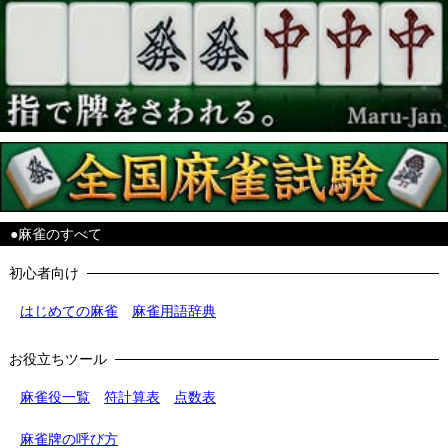
●麻雀のすべて
初心者向け
はじめての麻雀
麻雀用語辞典
お役立ちツール
麻雀役一覧
符計算表
点数表
麻雀牌の呼び方