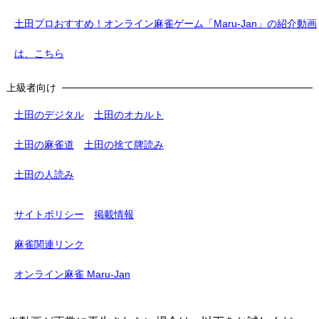
土田プロおすすめ！オンライン麻雀ゲーム「Maru-Jan」の紹介動画
は、こちら
上級者向け
土田のデジタル
土田のオカルト
土田の麻雀道
土田の捨て牌読み
土田の人読み
サイトポリシー
掲載情報
麻雀関連リンク
オンライン麻雀 Maru-Jan