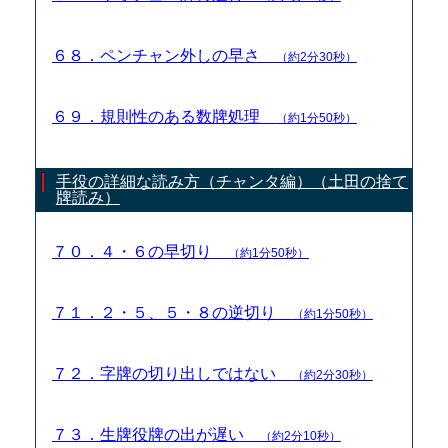
６８．ペンチャン外しの早さ
（約2分30秒）
６９．規則性のある数牌処理
（約1分50秒）
手役の詳細な読み方（チャンタ編）（土田の捨て
牌読み）
７０．４・６の早切り
（約1分50秒）
７１．２・５、５・８の逆切り
（約1分50秒）
７２．字牌の切り出しではない
（約2分30秒）
７３．生牌役牌の出が遅い
（約2分10秒）