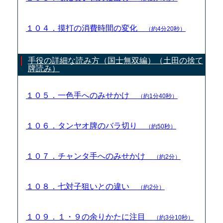
１０４．摸打の消費時間の変化
（約4分20秒）
手役の詳細な読み方（国士無双編）（土田の捨て
牌読み）
１０５．一色手へのみせかけ
（約1分40秒）
１０６．タンヤオ牌のバラ切り
（約50秒）
１０７．チャンタ手へのみせかけ
（約2分）
１０８．七対子狙いとの違い
（約2分）
１０９．１・９の余りかたに注目
（約3分10秒）