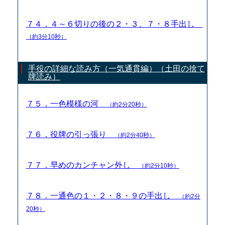
７４．４～６切りの後の２・３、７・８手出し
（約3分10秒）
手役の詳細な読み方（一気通貫編）（土田の捨て
牌読み）
７５．一色模様の河
（約2分20秒）
７６．役牌の引っ張り
（約2分40秒）
７７．早めのカンチャン外し
（約2分10秒）
７８．一通色の１・２・８・９の手出し
（約2分
20秒）