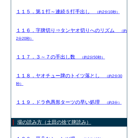
１１５．第１打～連続５打手出し
（約2分10秒）
１１６．字牌切り⇒タンヤオ切りへのリズム
（約
2分20秒）
１１７．３～７の手出し数
（約2分50秒）
１１８．ヤオチュー牌のトイツ落とし
（約2分30
秒）
１１９．ドラ色愚形ターツの早い処理
（約3分）
場の読み方（土田の捨て牌読み）