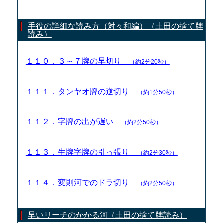
手役の詳細な読み方（対々和編）（土田の捨て牌
読み）
１１０．３～７牌の早切り
（約2分20秒）
１１１．タンヤオ牌の逆切り
（約1分50秒）
１１２．字牌の出が遅い
（約2分50秒）
１１３．生牌字牌の引っ張り
（約2分30秒）
１１４．変則河でのドラ切り
（約2分50秒）
早いリーチのかかる河（土田の捨て牌読み）