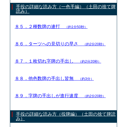
手役の詳細な読み方（一色手編）（土田の捨て牌
読み）
８５．２種数牌の連打
（約1分50秒）
８６．ターツへの見切りの早さ
（約2分20秒）
８７．１枚切れ字牌の手出し
（約2分20秒）
８８．他色数牌の手出し皆無
（約3分）
８９．字牌の手出しが進行速度
（約2分20秒）
手役の詳細な読み方（役牌編）（土田の捨て牌読
み）