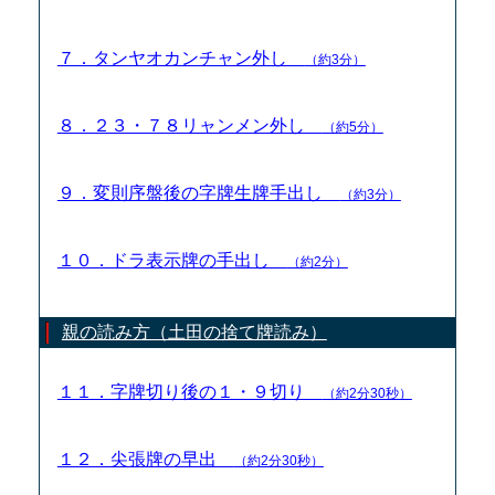
７．タンヤオカンチャン外し
（約3分）
８．２３・７８リャンメン外し
（約5分）
９．変則序盤後の字牌生牌手出し
（約3分）
１０．ドラ表示牌の手出し
（約2分）
親の読み方（土田の捨て牌読み）
１１．字牌切り後の１・９切り
（約2分30秒）
１２．尖張牌の早出
（約2分30秒）