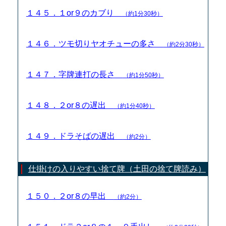
１４５．１or９のカブり
（約1分30秒）
１４６．ツモ切りヤオチューの多さ
（約2分30秒）
１４７．字牌連打の長さ
（約1分50秒）
１４８．２or８の遅出
（約1分40秒）
１４９．ドラそばの遅出
（約2分）
仕掛けの入りやすい捨て牌（土田の捨て牌読み）
１５０．２or８の早出
（約2分）