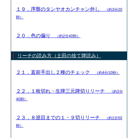
１９．序盤のタンヤオカンチャン外し
（約3分20
秒）
２０．色の偏り
（約2分40秒）
リーチの読み方（土田の捨て牌読み）
２１．直前手出し２種のチェック
（約4分10秒）
２２．１枚切れ・生牌三元牌切りリーチ
（約2分
40秒）
２３．８巡目までの１・９切りリーチ
（約1分50
秒）