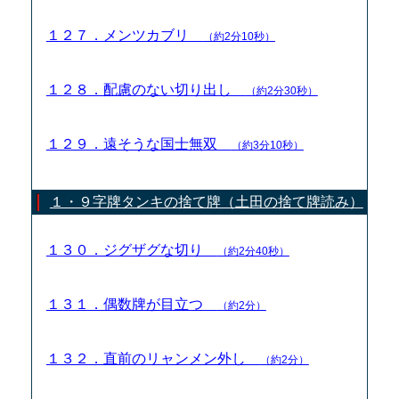
１２７．メンツカブリ
（約2分10秒）
１２８．配慮のない切り出し
（約2分30秒）
１２９．遠そうな国士無双
（約3分10秒）
１・９字牌タンキの捨て牌（土田の捨て牌読み）
１３０．ジグザグな切り
（約2分40秒）
１３１．偶数牌が目立つ
（約2分）
１３２．直前のリャンメン外し
（約2分）