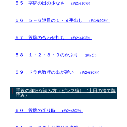
５５．字牌の出の少なさ
（約2分10秒）
５６．５～６巡目の１・９手出し
（約1分50秒）
５７．役牌の合わせ打ち
（約2分40秒）
５８．１・２・８・９のかぶり
（約2分）
５９．ドラ色数牌の出が遅い
（約2分30秒）
手役の詳細な読み方（ピンフ編）（土田の捨て牌
読み）
６０．役牌の切り時
（約2分30秒）