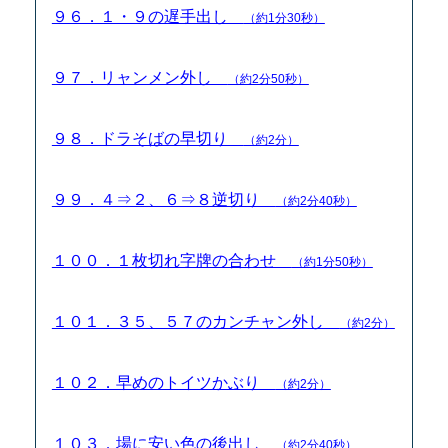
９６．１・９の遅手出し
（約1分30秒）
９７．リャンメン外し
（約2分50秒）
９８．ドラそばの早切り
（約2分）
９９．４⇒２、６⇒８逆切り
（約2分40秒）
１００．１枚切れ字牌の合わせ
（約1分50秒）
１０１．３５、５７のカンチャン外し
（約2分）
１０２．早めのトイツかぶり
（約2分）
１０３．場に安い色の後出し
（約2分40秒）