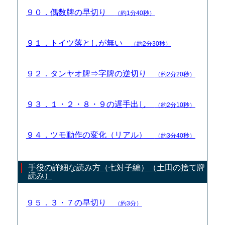
９０．偶数牌の早切り
（約1分40秒）
９１．トイツ落としが無い
（約2分30秒）
９２．タンヤオ牌⇒字牌の逆切り
（約2分20秒）
９３．１・２・８・９の遅手出し
（約2分10秒）
９４．ツモ動作の変化（リアル）
（約3分40秒）
手役の詳細な読み方（七対子編）（土田の捨て牌
読み）
９５．３・７の早切り
（約3分）