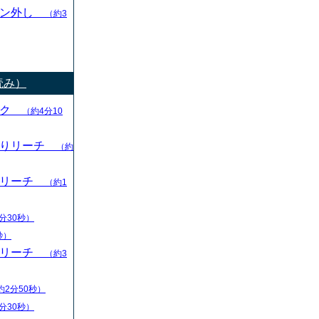
ャン外し
（約3
読み）
ック
（約4分10
切りリーチ
（約
りリーチ
（約1
分30秒）
秒）
りリーチ
（約3
約2分50秒）
分30秒）