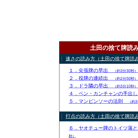
土田の捨て牌読
速さの読み方（土田の捨て牌読
１．尖張牌の早出
（約3分30秒）
２．役牌の連続出
（約2分50秒）
３．ドラ隣の早出
（約3分10秒）
４．ペン・カンチャンの手出
５．マンピンソーの法則
（約3
打点の読み方（土田の捨て牌読
６．ヤオチュー牌のトイツ落
秒）