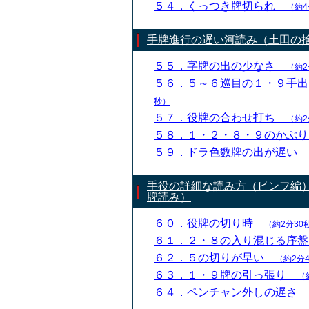
５４．くっつき牌切られ
（約4
手牌進行の遅い河読み（土田の
５５．字牌の出の少なさ
（約2
５６．５～６巡目の１・９手
秒）
５７．役牌の合わせ打ち
（約2
５８．１・２・８・９のかぶ
５９．ドラ色数牌の出が遅い
手役の詳細な読み方（ピンフ編
牌読み）
６０．役牌の切り時
（約2分30
６１．２・８の入り混じる序
６２．５の切りが早い
（約2分
６３．１・９牌の引っ張り
（
６４．ペンチャン外しの遅さ