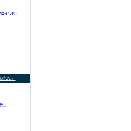
約2分40秒）
牌読み）
分）