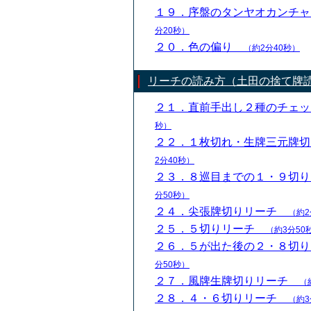
１９．序盤のタンヤオカンチ
分20秒）
２０．色の偏り
（約2分40秒）
リーチの読み方（土田の捨て牌
２１．直前手出し２種のチェ
秒）
２２．１枚切れ・生牌三元牌
2分40秒）
２３．８巡目までの１・９切
分50秒）
２４．尖張牌切りリーチ
（約2
２５．５切りリーチ
（約3分50
２６．５が出た後の２・８切
分50秒）
２７．風牌生牌切りリーチ
（
２８．４・６切りリーチ
（約3