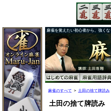
麻雀を覚えたい初心者から、強くな
麻雀のすべて
土田の捨て牌読み
土田の捨て牌読み