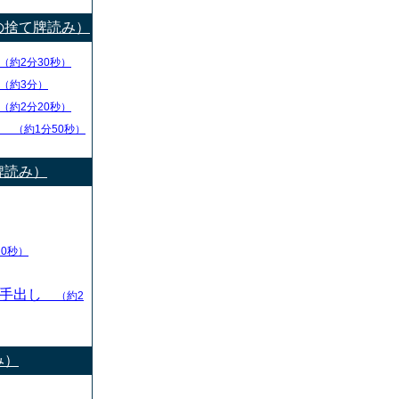
の捨て牌読み）
（約2分30秒）
（約3分）
（約2分20秒）
チ
（約1分50秒）
牌読み）
10秒）
の手出し
（約2
み）