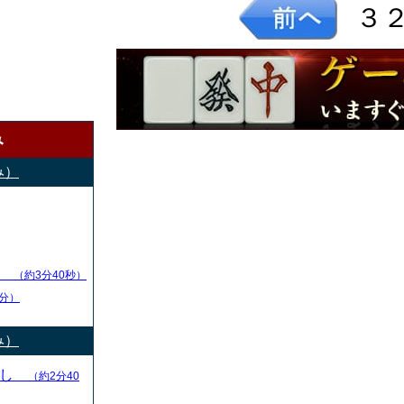
３
み
み）
し
（約3分40秒）
分）
み）
とし
（約2分40