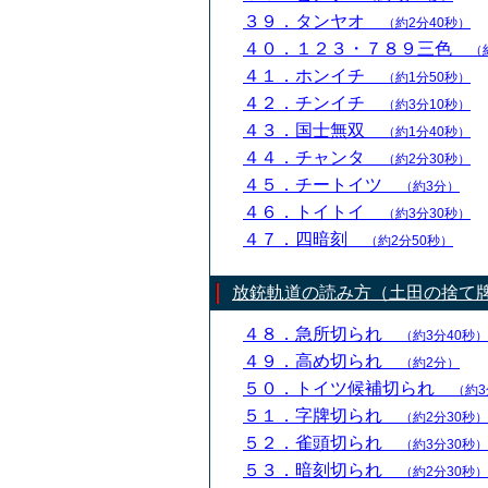
３９．タンヤオ
（約2分40秒）
４０．１２３・７８９三色
（
４１．ホンイチ
（約1分50秒）
４２．チンイチ
（約3分10秒）
４３．国士無双
（約1分40秒）
４４．チャンタ
（約2分30秒）
４５．チートイツ
（約3分）
４６．トイトイ
（約3分30秒）
４７．四暗刻
（約2分50秒）
放銃軌道の読み方（土田の捨て
４８．急所切られ
（約3分40秒）
４９．高め切られ
（約2分）
５０．トイツ候補切られ
（約3
５１．字牌切られ
（約2分30秒）
５２．雀頭切られ
（約3分30秒）
５３．暗刻切られ
（約2分30秒）