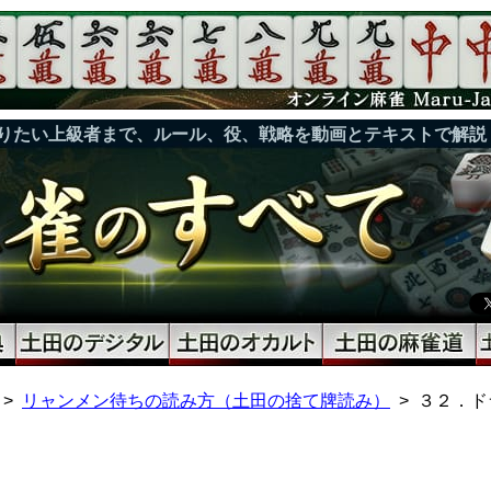
りたい上級者まで、ルール、役、戦略を動画とテキストで解説
リャンメン待ちの読み方（土田の捨て牌読み）
３２．ド