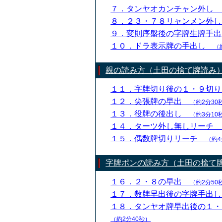
７．タンヤオカンチャン外し
８．２３・７８リャンメン外
９．変則序盤後の字牌生牌手
１０．ドラ表示牌の手出し
（
親の読み方（土田の捨て牌読み
１１．字牌切り後の１・９切
１２．尖張牌の早出
（約2分30
１３．役牌の後出し
（約3分10
１４．ターツ外し無しリーチ
１５．偶数牌切りリーチ
（約4
字牌ポンの読み方（土田の捨て
１６．２・８の早出
（約2分50
１７．数牌早出後の字牌手出
１８．タンヤオ牌早出後の１
（約2分40秒）