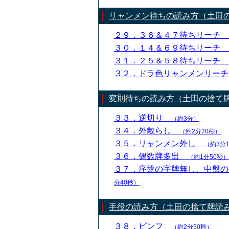
リャンメン待ちの読み方（土田
２９．３６＆４７待ちリーチ
３０．１４＆６９待ちリーチ
３１．２５＆５８待ちリーチ
３２．ドラ色リャンメンリー
変則待ちの読み方（土田の捨て
３３．逆切り
（約3分）
３４．外散らし
（約2分20秒）
３５．リャンメン外し
（約3分
３６．偶数牌多出
（約1分50秒）
３７．序盤の字牌無し、中盤
分40秒）
手役の読み方（土田の捨て牌読
３８．ピンフ
（約2分50秒）