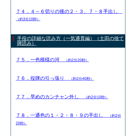
７４．４～６切りの後の２・３、７・８手出し
（約3分10秒）
手役の詳細な読み方（一気通貫編）（土田の捨て
牌読み）
７５．一色模様の河
（約2分20秒）
７６．役牌の引っ張り
（約2分40秒）
７７．早めのカンチャン外し
（約2分10秒）
７８．一通色の１・２・８・９の手出し
（約2分
20秒）