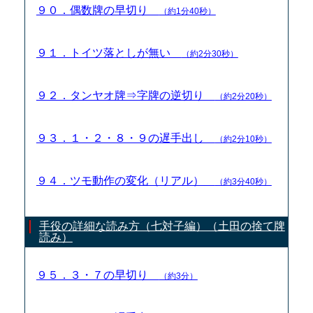
９０．偶数牌の早切り
（約1分40秒）
９１．トイツ落としが無い
（約2分30秒）
９２．タンヤオ牌⇒字牌の逆切り
（約2分20秒）
９３．１・２・８・９の遅手出し
（約2分10秒）
９４．ツモ動作の変化（リアル）
（約3分40秒）
手役の詳細な読み方（七対子編）（土田の捨て牌
読み）
９５．３・７の早切り
（約3分）