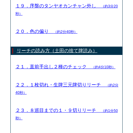
１９．序盤のタンヤオカンチャン外し
（約3分20
秒）
２０．色の偏り
（約2分40秒）
リーチの読み方（土田の捨て牌読み）
２１．直前手出し２種のチェック
（約4分10秒）
２２．１枚切れ・生牌三元牌切りリーチ
（約2分
40秒）
２３．８巡目までの１・９切りリーチ
（約1分50
秒）