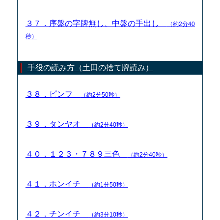
３７．序盤の字牌無し、中盤の手出し
（約2分40
秒）
手役の読み方（土田の捨て牌読み）
３８．ピンフ
（約2分50秒）
３９．タンヤオ
（約2分40秒）
４０．１２３・７８９三色
（約2分40秒）
４１．ホンイチ
（約1分50秒）
４２．チンイチ
（約3分10秒）