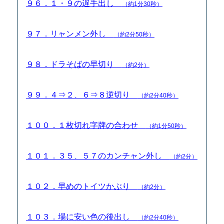
９６．１・９の遅手出し
（約1分30秒）
９７．リャンメン外し
（約2分50秒）
９８．ドラそばの早切り
（約2分）
９９．４⇒２、６⇒８逆切り
（約2分40秒）
１００．１枚切れ字牌の合わせ
（約1分50秒）
１０１．３５、５７のカンチャン外し
（約2分）
１０２．早めのトイツかぶり
（約2分）
１０３．場に安い色の後出し
（約2分40秒）