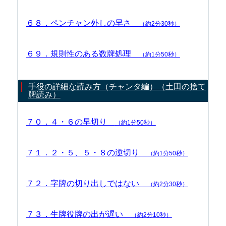
６８．ペンチャン外しの早さ
（約2分30秒）
６９．規則性のある数牌処理
（約1分50秒）
手役の詳細な読み方（チャンタ編）（土田の捨て
牌読み）
７０．４・６の早切り
（約1分50秒）
７１．２・５、５・８の逆切り
（約1分50秒）
７２．字牌の切り出しではない
（約2分30秒）
７３．生牌役牌の出が遅い
（約2分10秒）