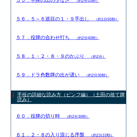
５５．字牌の出の少なさ
（約2分10秒）
５６．５～６巡目の１・９手出し
（約1分50秒）
５７．役牌の合わせ打ち
（約2分40秒）
５８．１・２・８・９のかぶり
（約2分）
５９．ドラ色数牌の出が遅い
（約2分30秒）
手役の詳細な読み方（ピンフ編）（土田の捨て牌
読み）
６０．役牌の切り時
（約2分30秒）
６１．２・８の入り混じる序盤
（約2分10秒）