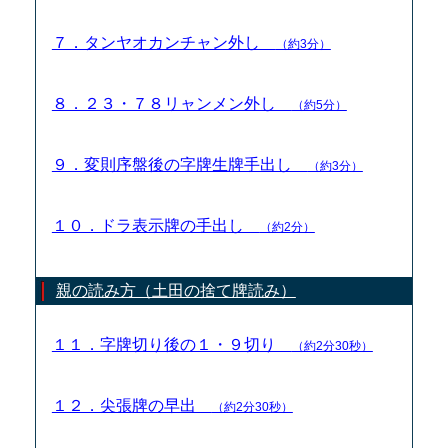
７．タンヤオカンチャン外し
（約3分）
８．２３・７８リャンメン外し
（約5分）
９．変則序盤後の字牌生牌手出し
（約3分）
１０．ドラ表示牌の手出し
（約2分）
親の読み方（土田の捨て牌読み）
１１．字牌切り後の１・９切り
（約2分30秒）
１２．尖張牌の早出
（約2分30秒）