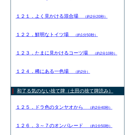
１２１．よく見かける混合場
（約2分20秒）
１２２．鮮明なトイツ場
（約1分50秒）
１２３．たまに見かけるコーツ場
（約2分10秒）
１２４．稀にある一色場
（約2分）
和了る気のない捨て牌（土田の捨て牌読み）
１２５．ドラ色のタンヤオから
（約2分40秒）
１２６．３～７のオンパレード
（約1分50秒）