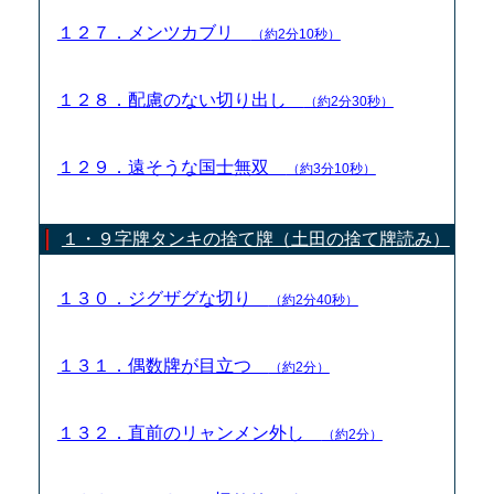
１２７．メンツカブリ
（約2分10秒）
１２８．配慮のない切り出し
（約2分30秒）
１２９．遠そうな国士無双
（約3分10秒）
１・９字牌タンキの捨て牌（土田の捨て牌読み）
１３０．ジグザグな切り
（約2分40秒）
１３１．偶数牌が目立つ
（約2分）
１３２．直前のリャンメン外し
（約2分）