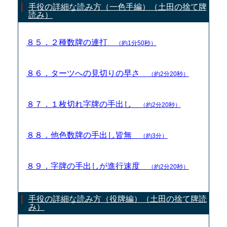
手役の詳細な読み方（一色手編）（土田の捨て牌
読み）
８５．２種数牌の連打
（約1分50秒）
８６．ターツへの見切りの早さ
（約2分20秒）
８７．１枚切れ字牌の手出し
（約2分20秒）
８８．他色数牌の手出し皆無
（約3分）
８９．字牌の手出しが進行速度
（約2分20秒）
手役の詳細な読み方（役牌編）（土田の捨て牌読
み）