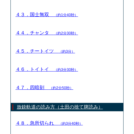
４３．国士無双
（約1分40秒）
４４．チャンタ
（約2分30秒）
４５．チートイツ
（約3分）
４６．トイトイ
（約3分30秒）
４７．四暗刻
（約2分50秒）
放銃軌道の読み方（土田の捨て牌読み）
４８．急所切られ
（約3分40秒）