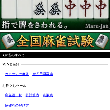
●麻雀のすべて
初心者向け
はじめての麻雀
麻雀用語辞典
お役立ちツール
麻雀役一覧
符計算表
点数表
麻雀牌の呼び方