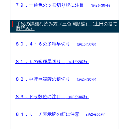
７９．一通色のツモ切り牌に注目
（約2分30秒）
手役の詳細な読み方（三色同順編）（土田の捨て
牌読み）
８０．４・６の多種早切り
（約1分50秒）
８１．５の多種早切り
（約1分20秒）
８２．中牌⇒端牌の逆切り
（約2分30秒）
８３．ドラ数位に注目
（約3分30秒）
８４．リーチ表示牌の筋に注意
（約2分50秒）