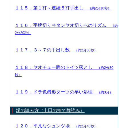
１１５．第１打～連続５打手出し
（約2分10秒）
１１６．字牌切り⇒タンヤオ切りへのリズム
（約
2分20秒）
１１７．３～７の手出し数
（約2分50秒）
１１８．ヤオチュー牌のトイツ落とし
（約2分30
秒）
１１９．ドラ色愚形ターツの早い処理
（約3分）
場の読み方（土田の捨て牌読み）
１２０．平凡なシュンツ場
（約2分40秒）