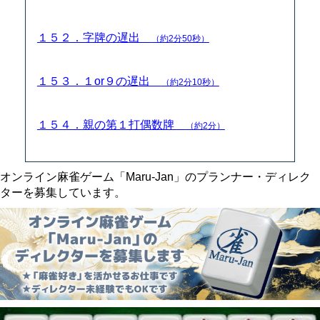
１５２．字牌の遅出
（約2分50秒）
１５３．１or９の遅出
（約2分10秒）
１５４．親の第１打偶数牌
（約2分）
オンライン麻雀ゲーム「Maru-Jan」のプランナー・ディレク
ターを募集しています。