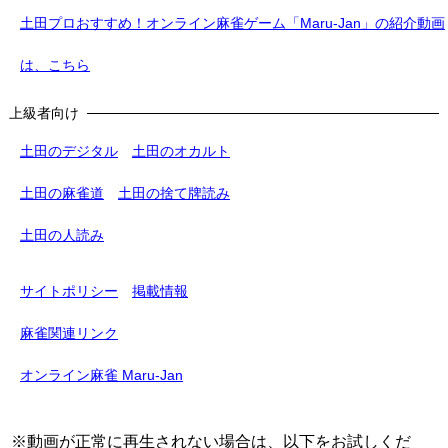
土田プロおすすめ！オンライン麻雀ゲーム「Maru-Jan」の紹介動画
は、こちら
上級者向け
土田のデジタル
土田のオカルト
土田の麻雀道
土田の捨て牌読み
土田の人読み
サイトポリシー
掲載情報
麻雀関連リンク
オンライン麻雀 Maru-Jan
※動画が正常に再生されない場合は、以下をお試しくだ