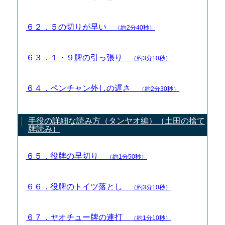
６２．５の切りが早い
（約2分40秒）
６３．１・９牌の引っ張り
（約3分10秒）
６４．ペンチャン外しの遅さ
（約2分30秒）
手役の詳細な読み方（タンヤオ編）（土田の捨て
牌読み）
６５．役牌の早切り
（約1分50秒）
６６．役牌のトイツ落とし
（約3分10秒）
６７．ヤオチュー牌の連打
（約1分10秒）