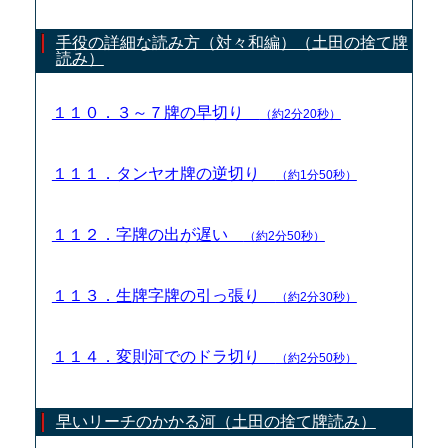
手役の詳細な読み方（対々和編）（土田の捨て牌
読み）
１１０．３～７牌の早切り
（約2分20秒）
１１１．タンヤオ牌の逆切り
（約1分50秒）
１１２．字牌の出が遅い
（約2分50秒）
１１３．生牌字牌の引っ張り
（約2分30秒）
１１４．変則河でのドラ切り
（約2分50秒）
早いリーチのかかる河（土田の捨て牌読み）