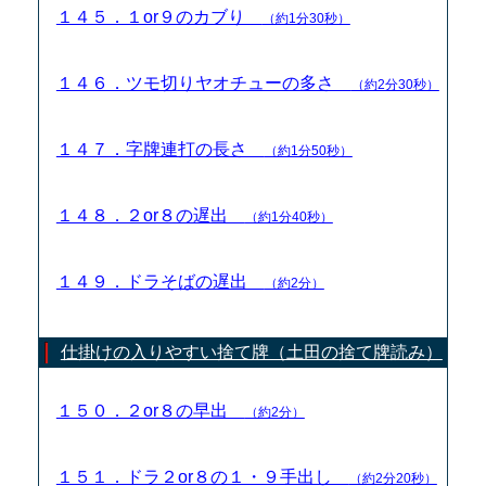
１４５．１or９のカブり
（約1分30秒）
１４６．ツモ切りヤオチューの多さ
（約2分30秒）
１４７．字牌連打の長さ
（約1分50秒）
１４８．２or８の遅出
（約1分40秒）
１４９．ドラそばの遅出
（約2分）
仕掛けの入りやすい捨て牌（土田の捨て牌読み）
１５０．２or８の早出
（約2分）
１５１．ドラ２or８の１・９手出し
（約2分20秒）