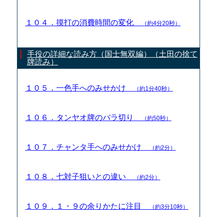
１０４．摸打の消費時間の変化
（約4分20秒）
手役の詳細な読み方（国士無双編）（土田の捨て
牌読み）
１０５．一色手へのみせかけ
（約1分40秒）
１０６．タンヤオ牌のバラ切り
（約50秒）
１０７．チャンタ手へのみせかけ
（約2分）
１０８．七対子狙いとの違い
（約2分）
１０９．１・９の余りかたに注目
（約3分10秒）