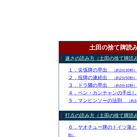
土田の捨て牌読
速さの読み方（土田の捨て牌読
１．尖張牌の早出
（約3分30秒）
２．役牌の連続出
（約2分50秒）
３．ドラ隣の早出
（約3分10秒）
４．ペン・カンチャンの手出
５．マンピンソーの法則
（約3
打点の読み方（土田の捨て牌読
６．ヤオチュー牌のトイツ落
秒）