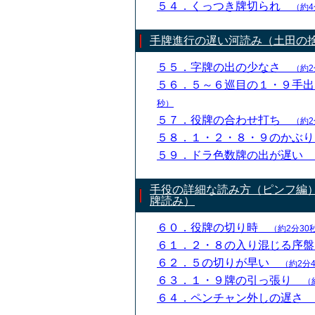
５４．くっつき牌切られ
（約4
手牌進行の遅い河読み（土田の
５５．字牌の出の少なさ
（約2
５６．５～６巡目の１・９手
秒）
５７．役牌の合わせ打ち
（約2
５８．１・２・８・９のかぶ
５９．ドラ色数牌の出が遅い
手役の詳細な読み方（ピンフ編
牌読み）
６０．役牌の切り時
（約2分30
６１．２・８の入り混じる序
６２．５の切りが早い
（約2分
６３．１・９牌の引っ張り
（
６４．ペンチャン外しの遅さ