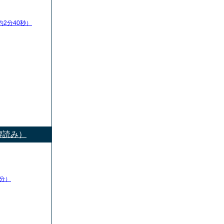
約2分40秒）
牌読み）
分）