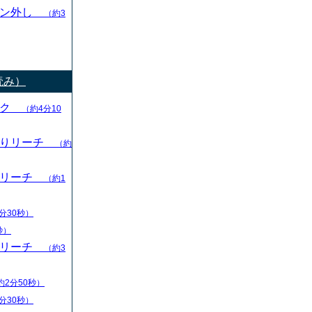
ャン外し
（約3
読み）
ック
（約4分10
切りリーチ
（約
りリーチ
（約1
分30秒）
秒）
りリーチ
（約3
約2分50秒）
分30秒）