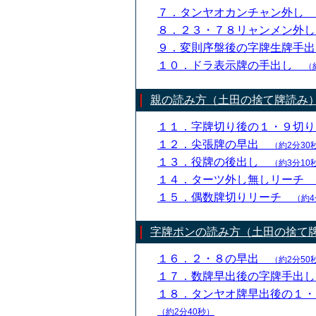
７．タンヤオカンチャン外し
８．２３・７８リャンメン外
９．変則序盤後の字牌生牌手
１０．ドラ表示牌の手出し
（
親の読み方（土田の捨て牌読み
１１．字牌切り後の１・９切
１２．尖張牌の早出
（約2分30
１３．役牌の後出し
（約3分10
１４．ターツ外し無しリーチ
１５．偶数牌切りリーチ
（約4
字牌ポンの読み方（土田の捨て
１６．２・８の早出
（約2分50
１７．数牌早出後の字牌手出
１８．タンヤオ牌早出後の１
（約2分40秒）