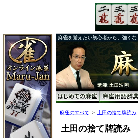
麻雀を覚えたい初心者から、強くな
麻雀のすべて
土田の捨て牌読み
土田の捨て牌読み