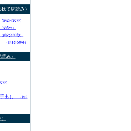
の捨て牌読み）
（約2分30秒）
（約3分）
（約2分20秒）
チ
（約1分50秒）
牌読み）
10秒）
の手出し
（約2
み）