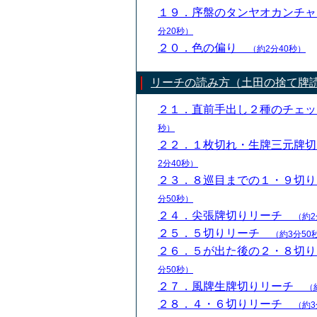
１９．序盤のタンヤオカンチ
分20秒）
２０．色の偏り
（約2分40秒）
リーチの読み方（土田の捨て牌
２１．直前手出し２種のチェ
秒）
２２．１枚切れ・生牌三元牌
2分40秒）
２３．８巡目までの１・９切
分50秒）
２４．尖張牌切りリーチ
（約2
２５．５切りリーチ
（約3分50
２６．５が出た後の２・８切
分50秒）
２７．風牌生牌切りリーチ
（
２８．４・６切りリーチ
（約3