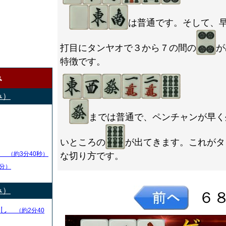
は普通です。そして、
打目にタンヤオで３から７の間の
が
特徴です。
み
み）
までは普通で、ペンチャンが早く
いところの
が出てきます。これがタ
し
（約3分40秒）
な切り方です。
分）
み）
６
とし
（約2分40