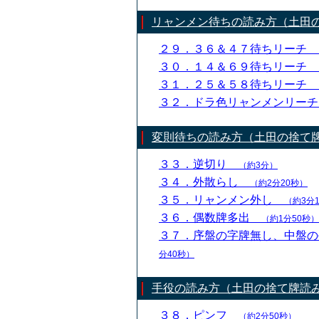
リャンメン待ちの読み方（土田
２９．３６＆４７待ちリーチ
３０．１４＆６９待ちリーチ
３１．２５＆５８待ちリーチ
３２．ドラ色リャンメンリー
変則待ちの読み方（土田の捨て
３３．逆切り
（約3分）
３４．外散らし
（約2分20秒）
３５．リャンメン外し
（約3分
３６．偶数牌多出
（約1分50秒）
３７．序盤の字牌無し、中盤
分40秒）
手役の読み方（土田の捨て牌読
３８．ピンフ
（約2分50秒）