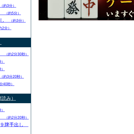
（約3分）
し
（約5分）
出し
（約3分）
約2分）
）
り
（約2分30秒）
秒）
秒）
（約3分20秒）
分40秒）
牌読み）
秒）
し
（約2分20秒）
・９牌手出し