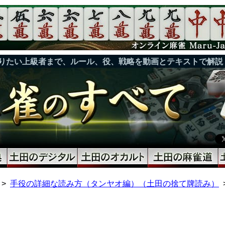
りたい上級者まで、ルール、役、戦略を動画とテキストで解説
手役の詳細な読み方（タンヤオ編）（土田の捨て牌読み）