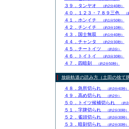
３９．タンヤオ
（約2分40秒）
４０．１２３・７８９三色
（
４１．ホンイチ
（約1分50秒）
４２．チンイチ
（約3分10秒）
４３．国士無双
（約1分40秒）
４４．チャンタ
（約2分30秒）
４５．チートイツ
（約3分）
４６．トイトイ
（約3分30秒）
４７．四暗刻
（約2分50秒）
放銃軌道の読み方（土田の捨て
４８．急所切られ
（約3分40秒）
４９．高め切られ
（約2分）
５０．トイツ候補切られ
（約3
５１．字牌切られ
（約2分30秒）
５２．雀頭切られ
（約3分30秒）
５３．暗刻切られ
（約2分30秒）