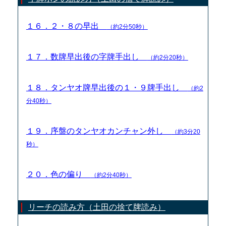
１６．２・８の早出
（約2分50秒）
１７．数牌早出後の字牌手出し
（約2分20秒）
１８．タンヤオ牌早出後の１・９牌手出し
（約2
分40秒）
１９．序盤のタンヤオカンチャン外し
（約3分20
秒）
２０．色の偏り
（約2分40秒）
リーチの読み方（土田の捨て牌読み）