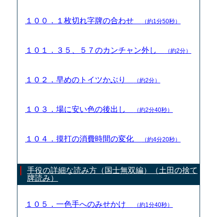
１００．１枚切れ字牌の合わせ
（約1分50秒）
１０１．３５、５７のカンチャン外し
（約2分）
１０２．早めのトイツかぶり
（約2分）
１０３．場に安い色の後出し
（約2分40秒）
１０４．摸打の消費時間の変化
（約4分20秒）
手役の詳細な読み方（国士無双編）（土田の捨て
牌読み）
１０５．一色手へのみせかけ
（約1分40秒）