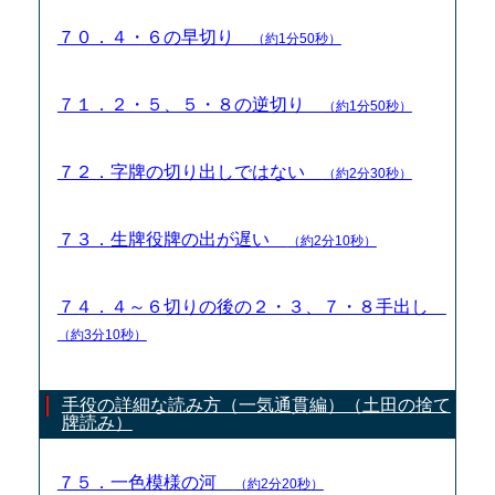
７０．４・６の早切り
（約1分50秒）
７１．２・５、５・８の逆切り
（約1分50秒）
７２．字牌の切り出しではない
（約2分30秒）
７３．生牌役牌の出が遅い
（約2分10秒）
７４．４～６切りの後の２・３、７・８手出し
（約3分10秒）
手役の詳細な読み方（一気通貫編）（土田の捨て
牌読み）
７５．一色模様の河
（約2分20秒）