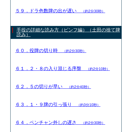
５９．ドラ色数牌の出が遅い
（約2分30秒）
手役の詳細な読み方（ピンフ編）（土田の捨て牌
読み）
６０．役牌の切り時
（約2分30秒）
６１．２・８の入り混じる序盤
（約2分10秒）
６２．５の切りが早い
（約2分40秒）
６３．１・９牌の引っ張り
（約3分10秒）
６４．ペンチャン外しの遅さ
（約2分30秒）