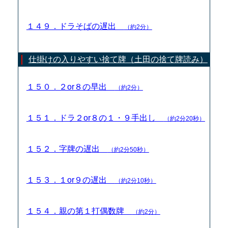
１４９．ドラそばの遅出
（約2分）
仕掛けの入りやすい捨て牌（土田の捨て牌読み）
１５０．２or８の早出
（約2分）
１５１．ドラ２or８の１・９手出し
（約2分20秒）
１５２．字牌の遅出
（約2分50秒）
１５３．１or９の遅出
（約2分10秒）
１５４．親の第１打偶数牌
（約2分）