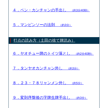
４．ペン・カンチャンの手出し
（約3分40秒）
５．マンピンソーの法則
（約3分）
打点の読み方（土田の捨て牌読み）
６．ヤオチュー牌のトイツ落とし
（約2分40秒）
７．タンヤオカンチャン外し
（約3分）
８．２３・７８リャンメン外し
（約5分）
９．変則序盤後の字牌生牌手出し
（約3分）