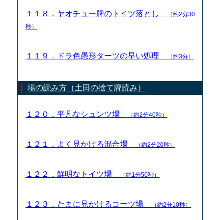
１１８．ヤオチュー牌のトイツ落とし
（約2分30
秒）
１１９．ドラ色愚形ターツの早い処理
（約3分）
場の読み方（土田の捨て牌読み）
１２０．平凡なシュンツ場
（約2分40秒）
１２１．よく見かける混合場
（約2分20秒）
１２２．鮮明なトイツ場
（約1分50秒）
１２３．たまに見かけるコーツ場
（約2分10秒）