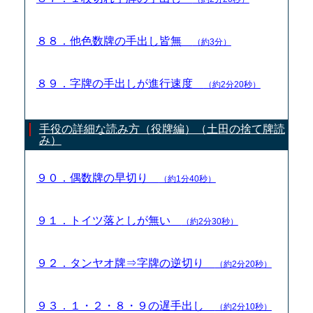
８８．他色数牌の手出し皆無
（約3分）
８９．字牌の手出しが進行速度
（約2分20秒）
手役の詳細な読み方（役牌編）（土田の捨て牌読
み）
９０．偶数牌の早切り
（約1分40秒）
９１．トイツ落としが無い
（約2分30秒）
９２．タンヤオ牌⇒字牌の逆切り
（約2分20秒）
９３．１・２・８・９の遅手出し
（約2分10秒）