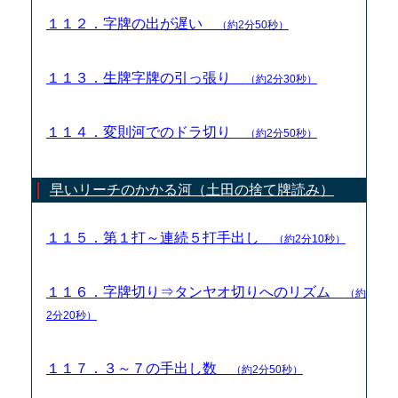
１１２．字牌の出が遅い
（約2分50秒）
１１３．生牌字牌の引っ張り
（約2分30秒）
１１４．変則河でのドラ切り
（約2分50秒）
早いリーチのかかる河（土田の捨て牌読み）
１１５．第１打～連続５打手出し
（約2分10秒）
１１６．字牌切り⇒タンヤオ切りへのリズム
（約
2分20秒）
１１７．３～７の手出し数
（約2分50秒）