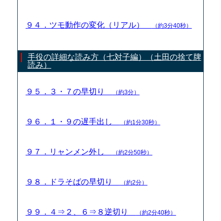
９４．ツモ動作の変化（リアル）
（約3分40秒）
手役の詳細な読み方（七対子編）（土田の捨て牌
読み）
９５．３・７の早切り
（約3分）
９６．１・９の遅手出し
（約1分30秒）
９７．リャンメン外し
（約2分50秒）
９８．ドラそばの早切り
（約2分）
９９．４⇒２、６⇒８逆切り
（約2分40秒）