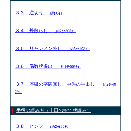
３３．逆切り
（約3分）
３４．外散らし
（約2分20秒）
３５．リャンメン外し
（約3分10秒）
３６．偶数牌多出
（約1分50秒）
３７．序盤の字牌無し、中盤の手出し
（約2分40
秒）
手役の読み方（土田の捨て牌読み）
３８．ピンフ
（約2分50秒）