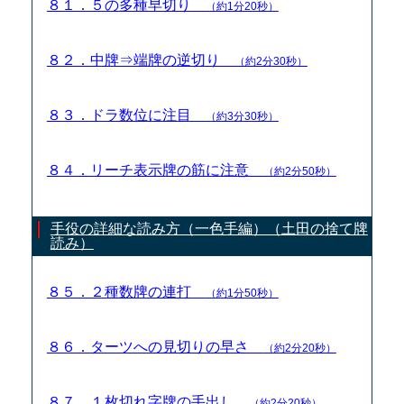
８１．５の多種早切り
（約1分20秒）
８２．中牌⇒端牌の逆切り
（約2分30秒）
８３．ドラ数位に注目
（約3分30秒）
８４．リーチ表示牌の筋に注意
（約2分50秒）
手役の詳細な読み方（一色手編）（土田の捨て牌
読み）
８５．２種数牌の連打
（約1分50秒）
８６．ターツへの見切りの早さ
（約2分20秒）
８７．１枚切れ字牌の手出し
（約2分20秒）