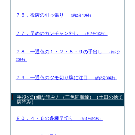
７６．役牌の引っ張り
（約2分40秒）
７７．早めのカンチャン外し
（約2分10秒）
７８．一通色の１・２・８・９の手出し
（約2分
20秒）
７９．一通色のツモ切り牌に注目
（約2分30秒）
手役の詳細な読み方（三色同順編）（土田の捨て
牌読み）
８０．４・６の多種早切り
（約1分50秒）