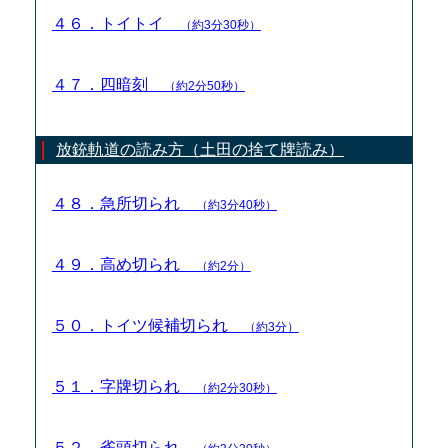
４６．トイトイ
（約3分30秒）
４７．四暗刻
（約2分50秒）
放銃軌道の読み方（土田の捨て牌読み）
４８．急所切られ
（約3分40秒）
４９．高め切られ
（約2分）
５０．トイツ候補切られ
（約3分）
５１．字牌切られ
（約2分30秒）
５２．雀頭切られ