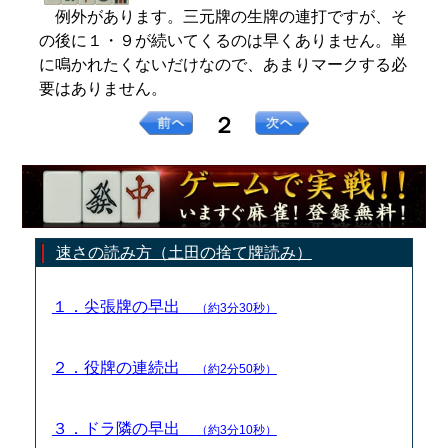
例外があります。三元牌の生牌の連打ですが、そ
の後に１・９が続いてくるのは早くありません。単
に鳴かれたくないだけなので、あまりマークする必
要はありません。
２
速さの読み方（土田の捨て牌読み）
１．尖張牌の早出
（約3分30秒）
２．役牌の連続出
（約2分50秒）
３．ドラ隣の早出
（約3分10秒）