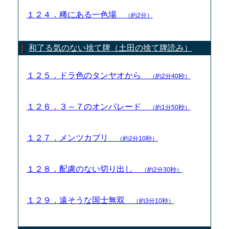
１２４．稀にある一色場
（約2分）
和了る気のない捨て牌（土田の捨て牌読み）
１２５．ドラ色のタンヤオから
（約2分40秒）
１２６．３～７のオンパレード
（約1分50秒）
１２７．メンツカブリ
（約2分10秒）
１２８．配慮のない切り出し
（約2分30秒）
１２９．遠そうな国士無双
（約3分10秒）