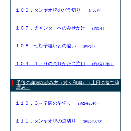
１０６．タンヤオ牌のバラ切り
（約50秒）
１０７．チャンタ手へのみせかけ
（約2分）
１０８．七対子狙いとの違い
（約2分）
１０９．１・９の余りかたに注目
（約3分10秒）
手役の詳細な読み方（対々和編）（土田の捨て牌
読み）
１１０．３～７牌の早切り
（約2分20秒）
１１１．タンヤオ牌の逆切り
（約1分50秒）