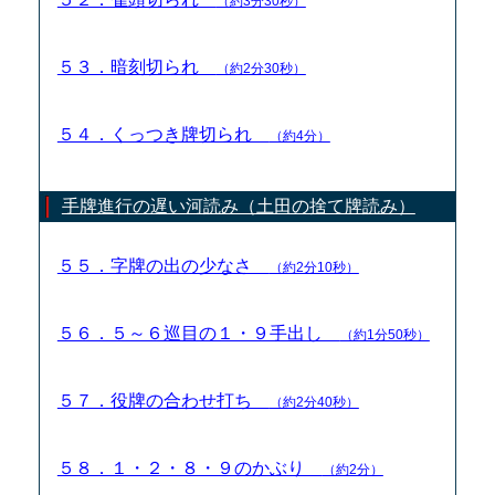
（約3分30秒）
５３．暗刻切られ
（約2分30秒）
５４．くっつき牌切られ
（約4分）
手牌進行の遅い河読み（土田の捨て牌読み）
５５．字牌の出の少なさ
（約2分10秒）
５６．５～６巡目の１・９手出し
（約1分50秒）
５７．役牌の合わせ打ち
（約2分40秒）
５８．１・２・８・９のかぶり
（約2分）