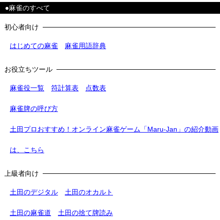
●麻雀のすべて
初心者向け
はじめての麻雀
麻雀用語辞典
お役立ちツール
麻雀役一覧
符計算表
点数表
麻雀牌の呼び方
土田プロおすすめ！オンライン麻雀ゲーム「Maru-Jan」の紹介動画
は、こちら
上級者向け
土田のデジタル
土田のオカルト
土田の麻雀道
土田の捨て牌読み