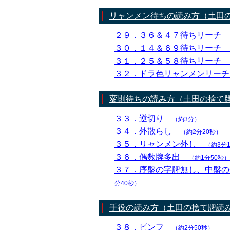
リャンメン待ちの読み方（土田
２９．３６＆４７待ちリーチ
３０．１４＆６９待ちリーチ
３１．２５＆５８待ちリーチ
３２．ドラ色リャンメンリー
変則待ちの読み方（土田の捨て
３３．逆切り
（約3分）
３４．外散らし
（約2分20秒）
３５．リャンメン外し
（約3分
３６．偶数牌多出
（約1分50秒）
３７．序盤の字牌無し、中盤
分40秒）
手役の読み方（土田の捨て牌読
３８．ピンフ
（約2分50秒）