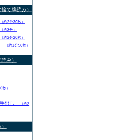
の捨て牌読み）
（約2分30秒）
（約3分）
（約2分20秒）
チ
（約1分50秒）
牌読み）
10秒）
の手出し
（約2
み）