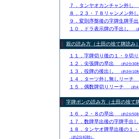
７．タンヤオカンチャン外し
８．２３・７８リャンメン外
９．変則序盤後の字牌生牌手
１０．ドラ表示牌の手出し
（
親の読み方（土田の捨て牌読み
１１．字牌切り後の１・９切
１２．尖張牌の早出
（約2分30
１３．役牌の後出し
（約3分10
１４．ターツ外し無しリーチ
１５．偶数牌切りリーチ
（約4
字牌ポンの読み方（土田の捨て
１６．２・８の早出
（約2分50
１７．数牌早出後の字牌手出
１８．タンヤオ牌早出後の１
（約2分40秒）