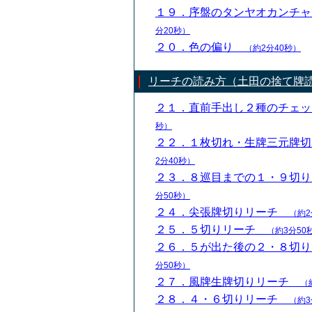
１９．序盤のタンヤオカンチ
分20秒）
２０．色の偏り
（約2分40秒）
リーチの読み方（土田の捨て牌
２１．直前手出し２種のチェ
秒）
２２．１枚切れ・生牌三元牌
2分40秒）
２３．８巡目までの１・９切
分50秒）
２４．尖張牌切りリーチ
（約2
２５．５切りリーチ
（約3分50
２６．５が出た後の２・８切
分50秒）
２７．風牌生牌切りリーチ
（
２８．４・６切りリーチ
（約3