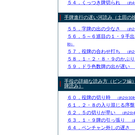
５４．くっつき牌切られ
（約4
手牌進行の遅い河読み（土田の
５５．字牌の出の少なさ
（約2
５６．５～６巡目の１・９手
秒）
５７．役牌の合わせ打ち
（約2
５８．１・２・８・９のかぶ
５９．ドラ色数牌の出が遅い
手役の詳細な読み方（ピンフ編
牌読み）
６０．役牌の切り時
（約2分30
６１．２・８の入り混じる序
６２．５の切りが早い
（約2分
６３．１・９牌の引っ張り
（
６４．ペンチャン外しの遅さ