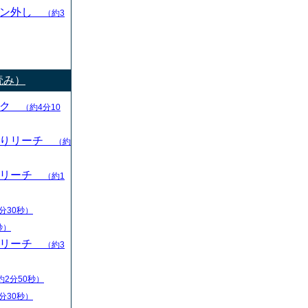
ャン外し
（約3
読み）
ック
（約4分10
切りリーチ
（約
りリーチ
（約1
分30秒）
秒）
りリーチ
（約3
約2分50秒）
分30秒）