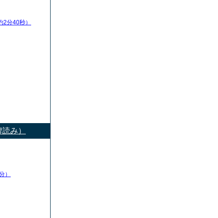
約2分40秒）
牌読み）
分）