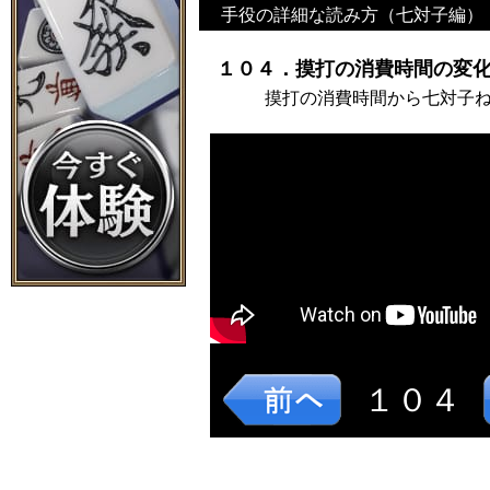
手役の詳細な読み方（七対子編）
１０４．摸打の消費時間の変化
摸打の消費時間から七対子
１０４