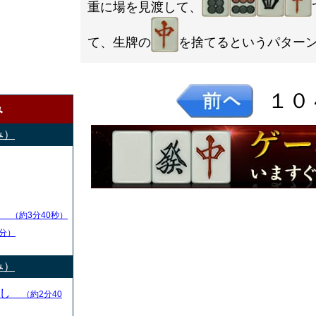
重に場を見渡して、
て、生牌の
を捨てるというパター
１０
み
み）
し
（約3分40秒）
分）
み）
とし
（約2分40