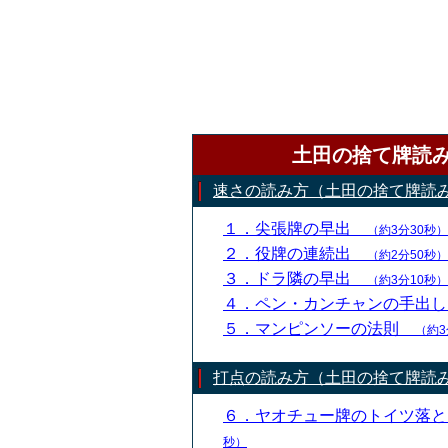
土田の捨て牌読
速さの読み方（土田の捨て牌読
１．尖張牌の早出
（約3分30秒）
２．役牌の連続出
（約2分50秒）
３．ドラ隣の早出
（約3分10秒）
４．ペン・カンチャンの手出
５．マンピンソーの法則
（約3
打点の読み方（土田の捨て牌読
６．ヤオチュー牌のトイツ落
秒）