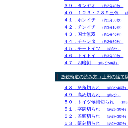
３９．タンヤオ
（約2分40秒）
４０．１２３・７８９三色
（
４１．ホンイチ
（約1分50秒）
４２．チンイチ
（約3分10秒）
４３．国士無双
（約1分40秒）
４４．チャンタ
（約2分30秒）
４５．チートイツ
（約3分）
４６．トイトイ
（約3分30秒）
４７．四暗刻
（約2分50秒）
放銃軌道の読み方（土田の捨て
４８．急所切られ
（約3分40秒）
４９．高め切られ
（約2分）
５０．トイツ候補切られ
（約3
５１．字牌切られ
（約2分30秒）
５２．雀頭切られ
（約3分30秒）
５３．暗刻切られ
（約2分30秒）