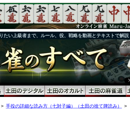
りたい上級者まで、ルール、役、戦略を動画とテキストで解説
手役の詳細な読み方（七対子編）（土田の捨て牌読み）