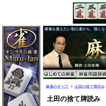
麻雀を覚えたい初心者から、強くな
麻雀のすべて
土田の捨て牌読み
土田の捨て牌読み