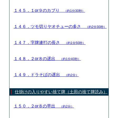
１４５．１or９のカブり
（約1分30秒）
１４６．ツモ切りヤオチューの多さ
（約2分30秒）
１４７．字牌連打の長さ
（約1分50秒）
１４８．２or８の遅出
（約1分40秒）
１４９．ドラそばの遅出
（約2分）
仕掛けの入りやすい捨て牌（土田の捨て牌読み）
１５０．２or８の早出
（約2分）