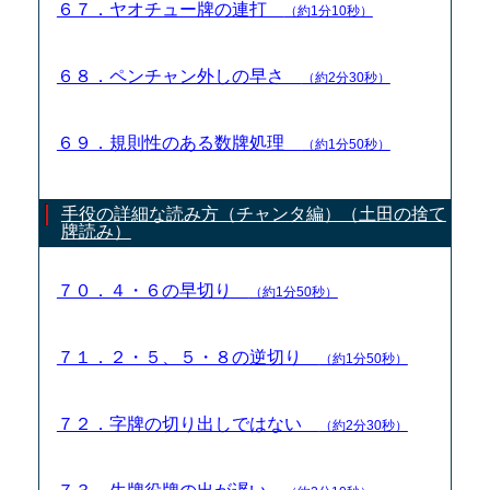
６７．ヤオチュー牌の連打
（約1分10秒）
６８．ペンチャン外しの早さ
（約2分30秒）
６９．規則性のある数牌処理
（約1分50秒）
手役の詳細な読み方（チャンタ編）（土田の捨て
牌読み）
７０．４・６の早切り
（約1分50秒）
７１．２・５、５・８の逆切り
（約1分50秒）
７２．字牌の切り出しではない
（約2分30秒）