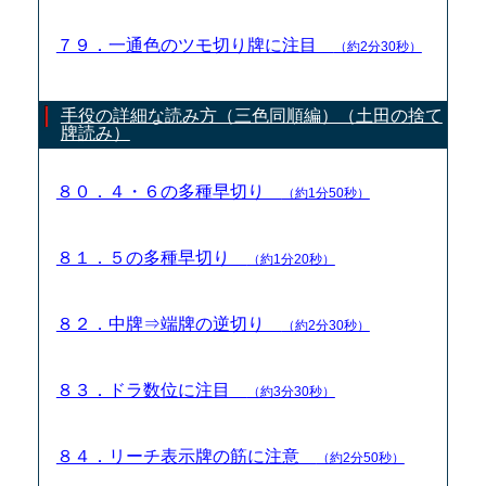
７９．一通色のツモ切り牌に注目
（約2分30秒）
手役の詳細な読み方（三色同順編）（土田の捨て
牌読み）
８０．４・６の多種早切り
（約1分50秒）
８１．５の多種早切り
（約1分20秒）
８２．中牌⇒端牌の逆切り
（約2分30秒）
８３．ドラ数位に注目
（約3分30秒）
８４．リーチ表示牌の筋に注意
（約2分50秒）