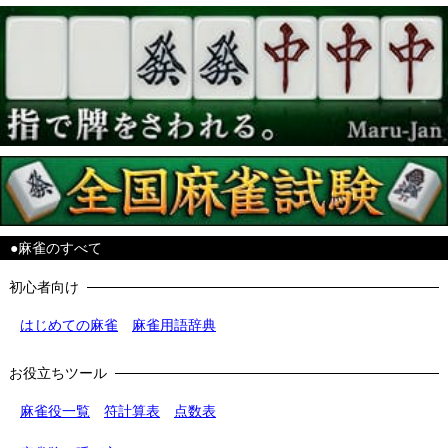
●麻雀のすべて
初心者向け
はじめての麻雀
麻雀用語辞典
お役立ちツール
麻雀役一覧
符計算表
点数表