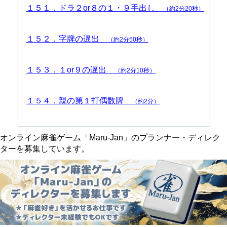
１５１．ドラ２or８の１・９手出し
（約2分20秒）
１５２．字牌の遅出
（約2分50秒）
１５３．１or９の遅出
（約2分10秒）
１５４．親の第１打偶数牌
（約2分）
オンライン麻雀ゲーム「Maru-Jan」のプランナー・ディレク
ターを募集しています。