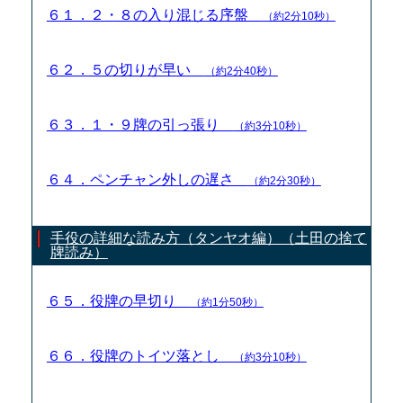
６１．２・８の入り混じる序盤
（約2分10秒）
６２．５の切りが早い
（約2分40秒）
６３．１・９牌の引っ張り
（約3分10秒）
６４．ペンチャン外しの遅さ
（約2分30秒）
手役の詳細な読み方（タンヤオ編）（土田の捨て
牌読み）
６５．役牌の早切り
（約1分50秒）
６６．役牌のトイツ落とし
（約3分10秒）