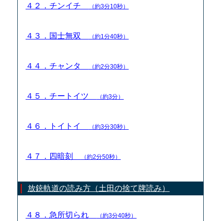
４２．チンイチ
（約3分10秒）
４３．国士無双
（約1分40秒）
４４．チャンタ
（約2分30秒）
４５．チートイツ
（約3分）
４６．トイトイ
（約3分30秒）
４７．四暗刻
（約2分50秒）
放銃軌道の読み方（土田の捨て牌読み）
４８．急所切られ
（約3分40秒）