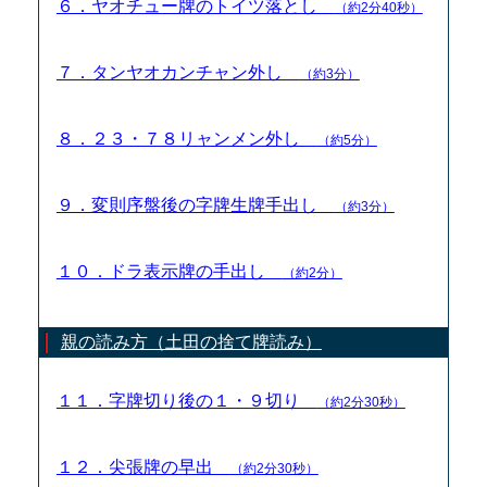
６．ヤオチュー牌のトイツ落とし
（約2分40秒）
７．タンヤオカンチャン外し
（約3分）
８．２３・７８リャンメン外し
（約5分）
９．変則序盤後の字牌生牌手出し
（約3分）
１０．ドラ表示牌の手出し
（約2分）
親の読み方（土田の捨て牌読み）
１１．字牌切り後の１・９切り
（約2分30秒）
１２．尖張牌の早出
（約2分30秒）