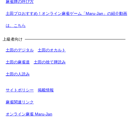
麻雀牌の呼び方
土田プロおすすめ！オンライン麻雀ゲーム「Maru-Jan」の紹介動画
は、こちら
上級者向け
土田のデジタル
土田のオカルト
土田の麻雀道
土田の捨て牌読み
土田の人読み
サイトポリシー
掲載情報
麻雀関連リンク
オンライン麻雀 Maru-Jan