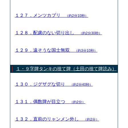
１２７．メンツカブリ
（約2分10秒）
１２８．配慮のない切り出し
（約2分30秒）
１２９．遠そうな国士無双
（約3分10秒）
１・９字牌タンキの捨て牌（土田の捨て牌読み）
１３０．ジグザグな切り
（約2分40秒）
１３１．偶数牌が目立つ
（約2分）
１３２．直前のリャンメン外し
（約2分）