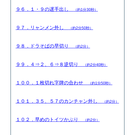
９６．１・９の遅手出し
（約1分30秒）
９７．リャンメン外し
（約2分50秒）
９８．ドラそばの早切り
（約2分）
９９．４⇒２、６⇒８逆切り
（約2分40秒）
１００．１枚切れ字牌の合わせ
（約1分50秒）
１０１．３５、５７のカンチャン外し
（約2分）
１０２．早めのトイツかぶり
（約2分）