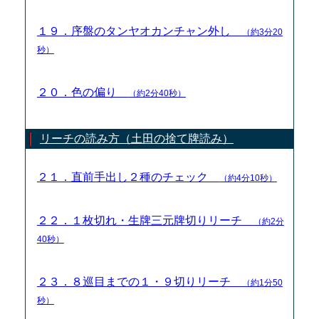
１９．序盤のタンヤオカンチャン外し
（約3分20
秒）
２０．色の偏り
（約2分40秒）
リーチの読み方（土田の捨て牌読み）
２１．直前手出し２種のチェック
（約4分10秒）
２２．１枚切れ・生牌三元牌切りリーチ
（約2分
40秒）
２３．８巡目までの１・９切りリーチ
（約1分50
秒）