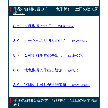
手役の詳細な読み方（一色手編）（土田の捨て牌
読み）
８５．２種数牌の連打
（約1分50秒）
８６．ターツへの見切りの早さ
（約2分20秒）
８７．１枚切れ字牌の手出し
（約2分20秒）
８８．他色数牌の手出し皆無
（約3分）
８９．字牌の手出しが進行速度
（約2分20秒）
手役の詳細な読み方（役牌編）（土田の捨て牌読
み）