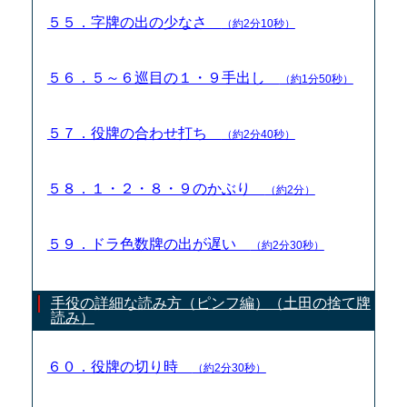
５５．字牌の出の少なさ
（約2分10秒）
５６．５～６巡目の１・９手出し
（約1分50秒）
５７．役牌の合わせ打ち
（約2分40秒）
５８．１・２・８・９のかぶり
（約2分）
５９．ドラ色数牌の出が遅い
（約2分30秒）
手役の詳細な読み方（ピンフ編）（土田の捨て牌
読み）
６０．役牌の切り時
（約2分30秒）