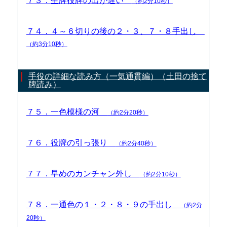
７３．生牌役牌の出が遅い
（約2分10秒）
７４．４～６切りの後の２・３、７・８手出し
（約3分10秒）
手役の詳細な読み方（一気通貫編）（土田の捨て
牌読み）
７５．一色模様の河
（約2分20秒）
７６．役牌の引っ張り
（約2分40秒）
７７．早めのカンチャン外し
（約2分10秒）
７８．一通色の１・２・８・９の手出し
（約2分
20秒）