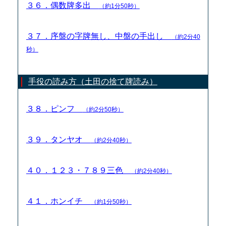
３６．偶数牌多出
（約1分50秒）
３７．序盤の字牌無し、中盤の手出し
（約2分40
秒）
手役の読み方（土田の捨て牌読み）
３８．ピンフ
（約2分50秒）
３９．タンヤオ
（約2分40秒）
４０．１２３・７８９三色
（約2分40秒）
４１．ホンイチ
（約1分50秒）