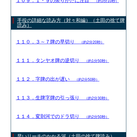
１０９．１・９の余りかたに注目
（約3分10秒）
手役の詳細な読み方（対々和編）（土田の捨て牌
読み）
１１０．３～７牌の早切り
（約2分20秒）
１１１．タンヤオ牌の逆切り
（約1分50秒）
１１２．字牌の出が遅い
（約2分50秒）
１１３．生牌字牌の引っ張り
（約2分30秒）
１１４．変則河でのドラ切り
（約2分50秒）
早いリーチのかかる河（土田の捨て牌読み）