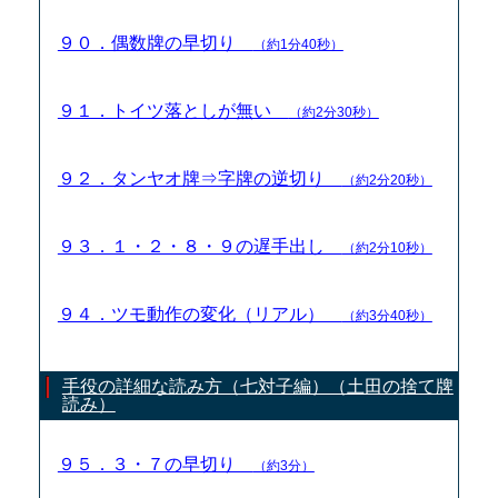
９０．偶数牌の早切り
（約1分40秒）
９１．トイツ落としが無い
（約2分30秒）
９２．タンヤオ牌⇒字牌の逆切り
（約2分20秒）
９３．１・２・８・９の遅手出し
（約2分10秒）
９４．ツモ動作の変化（リアル）
（約3分40秒）
手役の詳細な読み方（七対子編）（土田の捨て牌
読み）
９５．３・７の早切り
（約3分）