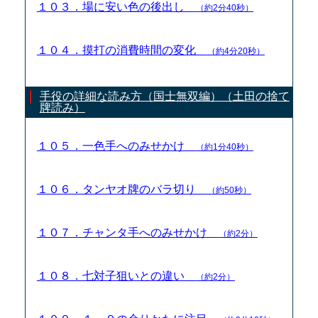
１０３．場に安い色の後出し
（約2分40秒）
１０４．摸打の消費時間の変化
（約4分20秒）
手役の詳細な読み方（国士無双編）（土田の捨て
牌読み）
１０５．一色手へのみせかけ
（約1分40秒）
１０６．タンヤオ牌のバラ切り
（約50秒）
１０７．チャンタ手へのみせかけ
（約2分）
１０８．七対子狙いとの違い
（約2分）