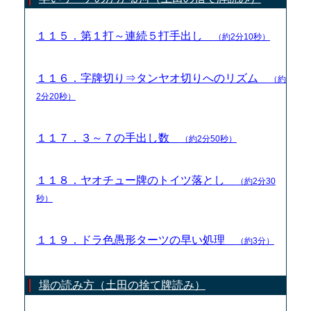
１１５．第１打～連続５打手出し
（約2分10秒）
１１６．字牌切り⇒タンヤオ切りへのリズム
（約
2分20秒）
１１７．３～７の手出し数
（約2分50秒）
１１８．ヤオチュー牌のトイツ落とし
（約2分30
秒）
１１９．ドラ色愚形ターツの早い処理
（約3分）
場の読み方（土田の捨て牌読み）