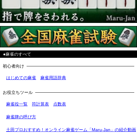
●麻雀のすべて
初心者向け
はじめての麻雀
麻雀用語辞典
お役立ちツール
麻雀役一覧
符計算表
点数表
麻雀牌の呼び方
土田プロおすすめ！オンライン麻雀ゲーム「Maru-Jan」の紹介動画