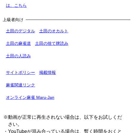
は、こちら
上級者向け
土田のデジタル
土田のオカルト
土田の麻雀道
土田の捨て牌読み
土田の人読み
サイトポリシー
掲載情報
麻雀関連リンク
オンライン麻雀 Maru-Jan
※動画が正常に再生されない場合は、以下をお試しくだ
さい。
・YouTubeが混み合っている場合は、暫く時間をおくと