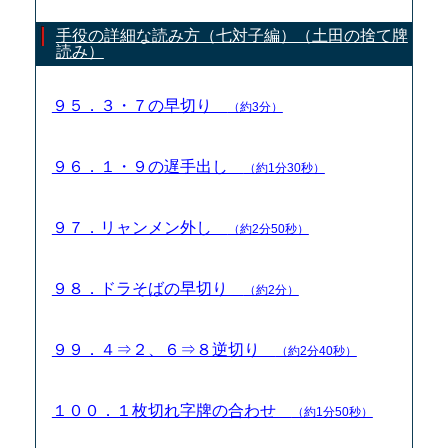
手役の詳細な読み方（七対子編）（土田の捨て牌
読み）
９５．３・７の早切り
（約3分）
９６．１・９の遅手出し
（約1分30秒）
９７．リャンメン外し
（約2分50秒）
９８．ドラそばの早切り
（約2分）
９９．４⇒２、６⇒８逆切り
（約2分40秒）
１００．１枚切れ字牌の合わせ
（約1分50秒）