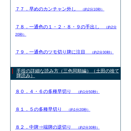
７７．早めのカンチャン外し
（約2分10秒）
７８．一通色の１・２・８・９の手出し
（約2分
20秒）
７９．一通色のツモ切り牌に注目
（約2分30秒）
手役の詳細な読み方（三色同順編）（土田の捨て
牌読み）
８０．４・６の多種早切り
（約1分50秒）
８１．５の多種早切り
（約1分20秒）
８２．中牌⇒端牌の逆切り
（約2分30秒）