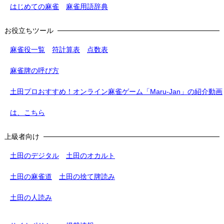
はじめての麻雀
麻雀用語辞典
お役立ちツール
麻雀役一覧
符計算表
点数表
麻雀牌の呼び方
土田プロおすすめ！オンライン麻雀ゲーム「Maru-Jan」の紹介動画
は、こちら
上級者向け
土田のデジタル
土田のオカルト
土田の麻雀道
土田の捨て牌読み
土田の人読み