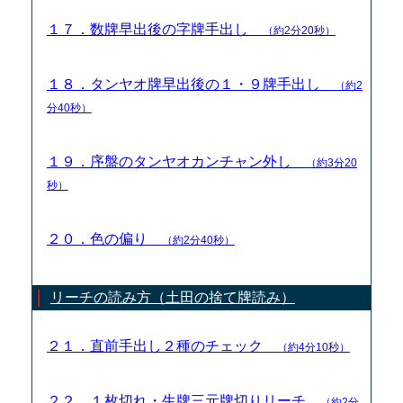
１７．数牌早出後の字牌手出し
（約2分20秒）
１８．タンヤオ牌早出後の１・９牌手出し
（約2
分40秒）
１９．序盤のタンヤオカンチャン外し
（約3分20
秒）
２０．色の偏り
（約2分40秒）
リーチの読み方（土田の捨て牌読み）
２１．直前手出し２種のチェック
（約4分10秒）
２２．１枚切れ・生牌三元牌切りリーチ
（約2分