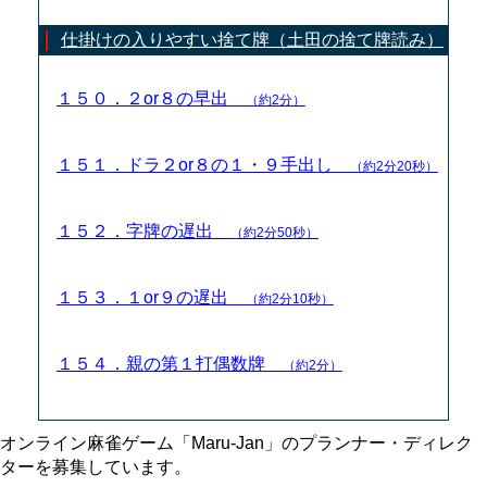
仕掛けの入りやすい捨て牌（土田の捨て牌読み）
１５０．２or８の早出
（約2分）
１５１．ドラ２or８の１・９手出し
（約2分20秒）
１５２．字牌の遅出
（約2分50秒）
１５３．１or９の遅出
（約2分10秒）
１５４．親の第１打偶数牌
（約2分）
オンライン麻雀ゲーム「Maru-Jan」のプランナー・ディレク
ターを募集しています。