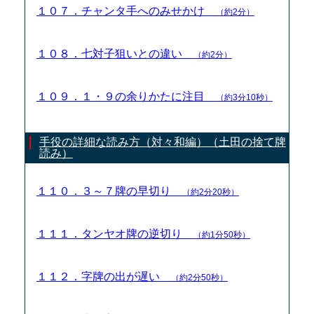
１０７．チャンタ手へのみせかけ
（約2分）
１０８．七対子狙いとの違い
（約2分）
１０９．１・９の余りかたに注目
（約3分10秒）
手役の詳細な読み方（対々和編）（土田の捨て牌
読み）
１１０．３～７牌の早切り
（約2分20秒）
１１１．タンヤオ牌の逆切り
（約1分50秒）
１１２．字牌の出が遅い
（約2分50秒）