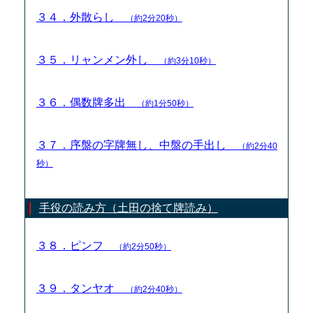
３４．外散らし
（約2分20秒）
３５．リャンメン外し
（約3分10秒）
３６．偶数牌多出
（約1分50秒）
３７．序盤の字牌無し、中盤の手出し
（約2分40
秒）
手役の読み方（土田の捨て牌読み）
３８．ピンフ
（約2分50秒）
３９．タンヤオ
（約2分40秒）