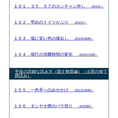
１０１．３５、５７のカンチャン外し
（約2分）
１０２．早めのトイツかぶり
（約2分）
１０３．場に安い色の後出し
（約2分40秒）
１０４．摸打の消費時間の変化
（約4分20秒）
手役の詳細な読み方（国士無双編）（土田の捨て
牌読み）
１０５．一色手へのみせかけ
（約1分40秒）
１０６．タンヤオ牌のバラ切り
（約50秒）