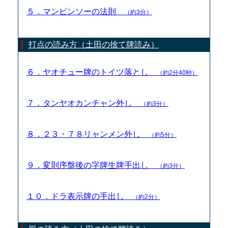
５．マンピンソーの法則
（約3分）
打点の読み方（土田の捨て牌読み）
６．ヤオチュー牌のトイツ落とし
（約2分40秒）
７．タンヤオカンチャン外し
（約3分）
８．２３・７８リャンメン外し
（約5分）
９．変則序盤後の字牌生牌手出し
（約3分）
１０．ドラ表示牌の手出し
（約2分）