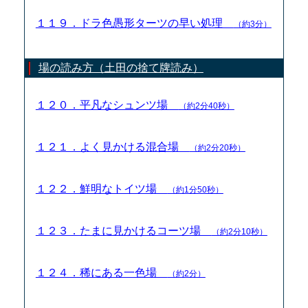
１１９．ドラ色愚形ターツの早い処理
（約3分）
場の読み方（土田の捨て牌読み）
１２０．平凡なシュンツ場
（約2分40秒）
１２１．よく見かける混合場
（約2分20秒）
１２２．鮮明なトイツ場
（約1分50秒）
１２３．たまに見かけるコーツ場
（約2分10秒）
１２４．稀にある一色場
（約2分）