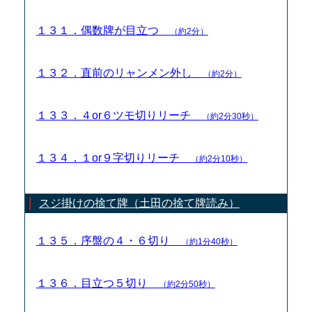
１３１．偶数牌が目立つ
（約2分）
１３２．直前のリャンメン外し
（約2分）
１３３．４or６ツモ切りリーチ
（約2分30秒）
１３４．１or９字切りリーチ
（約2分10秒）
スジ掛けの捨て牌（土田の捨て牌読み）
１３５．序盤の４・６切り
（約1分40秒）
１３６．目立つ５切り
（約2分50秒）