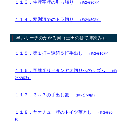
１１３．生牌字牌の引っ張り
（約2分30秒）
１１４．変則河でのドラ切り
（約2分50秒）
早いリーチのかかる河（土田の捨て牌読み）
１１５．第１打～連続５打手出し
（約2分10秒）
１１６．字牌切り⇒タンヤオ切りへのリズム
（約
2分20秒）
１１７．３～７の手出し数
（約2分50秒）
１１８．ヤオチュー牌のトイツ落とし
（約2分30
秒）