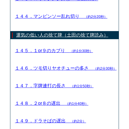
１４４．マンピンソー乱れ切り
（約2分20秒）
運気の低い人の捨て牌（土田の捨て牌読み）
１４５．１or９のカブり
（約1分30秒）
１４６．ツモ切りヤオチューの多さ
（約2分30秒）
１４７．字牌連打の長さ
（約1分50秒）
１４８．２or８の遅出
（約1分40秒）
１４９．ドラそばの遅出
（約2分）