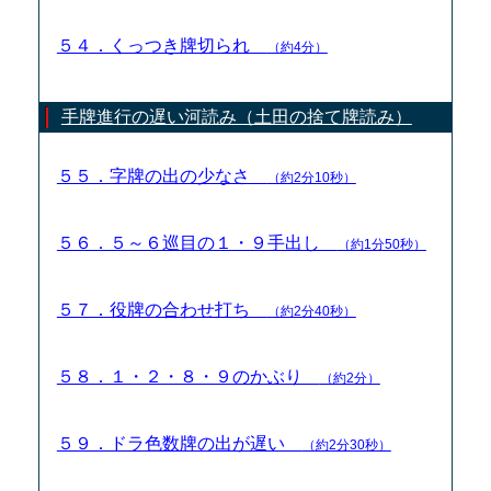
５４．くっつき牌切られ
（約4分）
手牌進行の遅い河読み（土田の捨て牌読み）
５５．字牌の出の少なさ
（約2分10秒）
５６．５～６巡目の１・９手出し
（約1分50秒）
５７．役牌の合わせ打ち
（約2分40秒）
５８．１・２・８・９のかぶり
（約2分）
５９．ドラ色数牌の出が遅い
（約2分30秒）