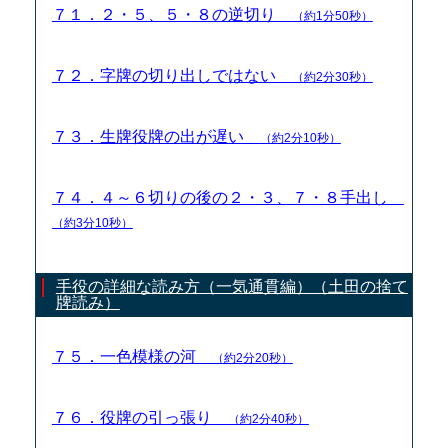
７１．２・５、５・８の逆切り
（約1分50秒）
７２．字牌の切り出しではない
（約2分30秒）
７３．生牌役牌の出が遅い
（約2分10秒）
７４．４～６切りの後の２・３、７・８手出し
（約3分10秒）
手役の詳細な読み方（一気通貫編）（土田の捨て
牌読み）
７５．一色模様の河
（約2分20秒）
７６．役牌の引っ張り
（約2分40秒）