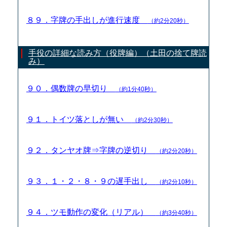
８９．字牌の手出しが進行速度
（約2分20秒）
手役の詳細な読み方（役牌編）（土田の捨て牌読
み）
９０．偶数牌の早切り
（約1分40秒）
９１．トイツ落としが無い
（約2分30秒）
９２．タンヤオ牌⇒字牌の逆切り
（約2分20秒）
９３．１・２・８・９の遅手出し
（約2分10秒）
９４．ツモ動作の変化（リアル）
（約3分40秒）