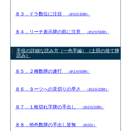
８３．ドラ数位に注目
（約3分30秒）
８４．リーチ表示牌の筋に注意
（約2分50秒）
手役の詳細な読み方（一色手編）（土田の捨て牌
読み）
８５．２種数牌の連打
（約1分50秒）
８６．ターツへの見切りの早さ
（約2分20秒）
８７．１枚切れ字牌の手出し
（約2分20秒）
８８．他色数牌の手出し皆無
（約3分）