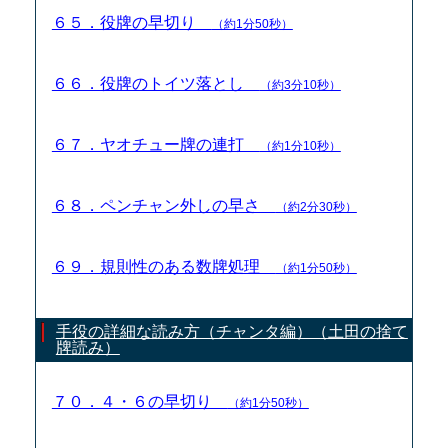
６５．役牌の早切り
（約1分50秒）
６６．役牌のトイツ落とし
（約3分10秒）
６７．ヤオチュー牌の連打
（約1分10秒）
６８．ペンチャン外しの早さ
（約2分30秒）
６９．規則性のある数牌処理
（約1分50秒）
手役の詳細な読み方（チャンタ編）（土田の捨て
牌読み）
７０．４・６の早切り
（約1分50秒）