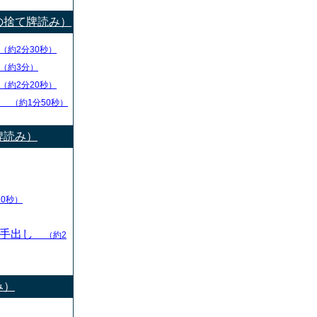
の捨て牌読み）
（約2分30秒）
（約3分）
（約2分20秒）
チ
（約1分50秒）
牌読み）
10秒）
の手出し
（約2
み）