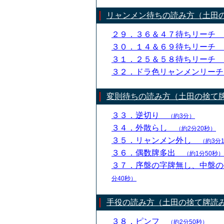
リャンメン待ちの読み方（土田
２９．３６＆４７待ちリーチ
３０．１４＆６９待ちリーチ
３１．２５＆５８待ちリーチ
３２．ドラ色リャンメンリー
変則待ちの読み方（土田の捨て
３３．逆切り
（約3分）
３４．外散らし
（約2分20秒）
３５．リャンメン外し
（約3分
３６．偶数牌多出
（約1分50秒）
３７．序盤の字牌無し、中盤
分40秒）
手役の読み方（土田の捨て牌読
３８．ピンフ
（約2分50秒）