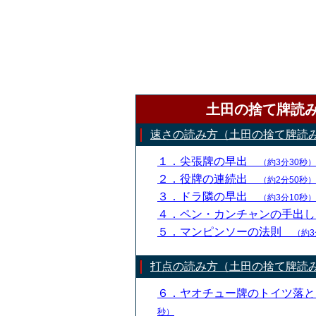
土田の捨て牌読
速さの読み方（土田の捨て牌読
１．尖張牌の早出
（約3分30秒）
２．役牌の連続出
（約2分50秒）
３．ドラ隣の早出
（約3分10秒）
４．ペン・カンチャンの手出
５．マンピンソーの法則
（約3
打点の読み方（土田の捨て牌読
６．ヤオチュー牌のトイツ落
秒）