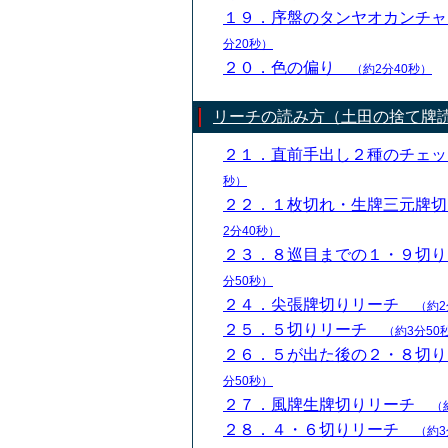
１９．序盤のタンヤオカンチ
分20秒）
２０．色の偏り
（約2分40秒）
リーチの読み方（土田の捨て牌
２１．直前手出し２種のチェ
秒）
２２．１枚切れ・生牌三元牌
2分40秒）
２３．８巡目までの１・９切
分50秒）
２４．尖張牌切りリーチ
（約2
２５．５切りリーチ
（約3分50
２６．５が出た後の２・８切
分50秒）
２７．風牌生牌切りリーチ
（
２８．４・６切りリーチ
（約3