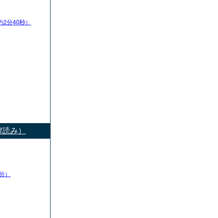
約2分40秒）
牌読み）
分）