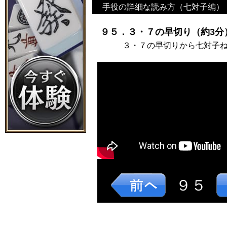
手役の詳細な読み方（七対子編）
９５．３・７の早切り（約3分
３・７の早切りから七対子
９５