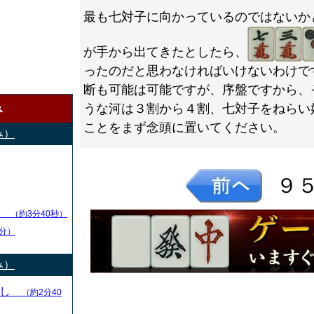
最も七対子に向かっているのではないか
が手から出てきたとしたら、
ったのだと思わなければいけないわけで
断も可能は可能ですが、序盤ですから、
み
うな河は３割から４割、七対子をねらい
ことをまず念頭に置いてください。
み）
９
し
（約3分40秒）
分）
み）
とし
（約2分40