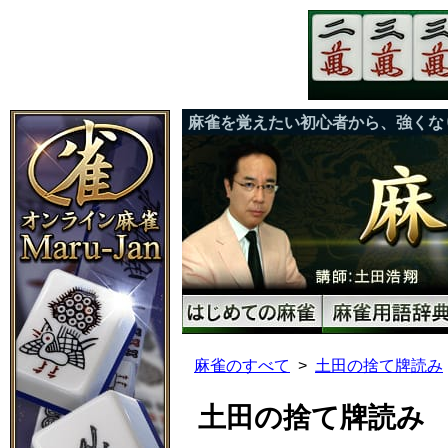
麻雀を覚えたい初心者から、強くな
麻雀のすべて
土田の捨て牌読み
土田の捨て牌読み