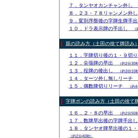
７．タンヤオカンチャン外し
８．２３・７８リャンメン外
９．変則序盤後の字牌生牌手
１０．ドラ表示牌の手出し
（
親の読み方（土田の捨て牌読み
１１．字牌切り後の１・９切
１２．尖張牌の早出
（約2分30
１３．役牌の後出し
（約3分10
１４．ターツ外し無しリーチ
１５．偶数牌切りリーチ
（約4
字牌ポンの読み方（土田の捨て
１６．２・８の早出
（約2分50
１７．数牌早出後の字牌手出
１８．タンヤオ牌早出後の１
（約2分40秒）