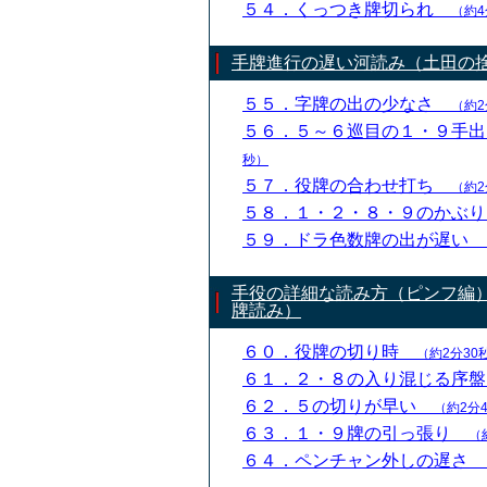
５４．くっつき牌切られ
（約4
手牌進行の遅い河読み（土田の
５５．字牌の出の少なさ
（約2
５６．５～６巡目の１・９手
秒）
５７．役牌の合わせ打ち
（約2
５８．１・２・８・９のかぶ
５９．ドラ色数牌の出が遅い
手役の詳細な読み方（ピンフ編
牌読み）
６０．役牌の切り時
（約2分30
６１．２・８の入り混じる序
６２．５の切りが早い
（約2分
６３．１・９牌の引っ張り
（
６４．ペンチャン外しの遅さ