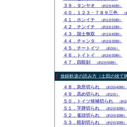
３９．タンヤオ
（約2分40秒）
４０．１２３・７８９三色
（
４１．ホンイチ
（約1分50秒）
４２．チンイチ
（約3分10秒）
４３．国士無双
（約1分40秒）
４４．チャンタ
（約2分30秒）
４５．チートイツ
（約3分）
４６．トイトイ
（約3分30秒）
４７．四暗刻
（約2分50秒）
放銃軌道の読み方（土田の捨て
４８．急所切られ
（約3分40秒）
４９．高め切られ
（約2分）
５０．トイツ候補切られ
（約3
５１．字牌切られ
（約2分30秒）
５２．雀頭切られ
（約3分30秒）
５３．暗刻切られ
（約2分30秒）