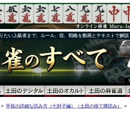
りたい上級者まで、ルール、役、戦略を動画とテキストで解説
手役の詳細な読み方（七対子編）（土田の捨て牌読み）