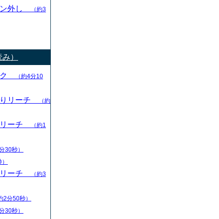
ャン外し
（約3
読み）
ック
（約4分10
切りリーチ
（約
りリーチ
（約1
分30秒）
秒）
りリーチ
（約3
約2分50秒）
分30秒）