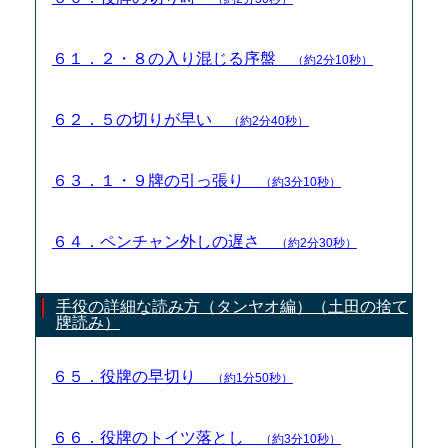
６１．２・８の入り混じる序盤
（約2分10秒）
６２．５の切りが早い
（約2分40秒）
６３．１・９牌の引っ張り
（約3分10秒）
６４．ペンチャン外しの遅さ
（約2分30秒）
手役の詳細な読み方（タンヤオ編）（土田の捨て
牌読み）
６５．役牌の早切り
（約1分50秒）
６６．役牌のトイツ落とし
（約3分10秒）