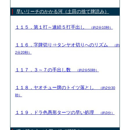
早いリーチのかかる河（土田の捨て牌読み）
１１５．第１打～連続５打手出し
（約2分10秒）
１１６．字牌切り⇒タンヤオ切りへのリズム
（約
2分20秒）
１１７．３～７の手出し数
（約2分50秒）
１１８．ヤオチュー牌のトイツ落とし
（約2分30
秒）
１１９．ドラ色愚形ターツの早い処理
（約3分）