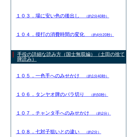
１０３．場に安い色の後出し
（約2分40秒）
１０４．摸打の消費時間の変化
（約4分20秒）
手役の詳細な読み方（国士無双編）（土田の捨て
牌読み）
１０５．一色手へのみせかけ
（約1分40秒）
１０６．タンヤオ牌のバラ切り
（約50秒）
１０７．チャンタ手へのみせかけ
（約2分）
１０８．七対子狙いとの違い
（約2分）