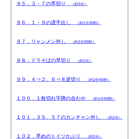
９５．３・７の早切り
（約3分）
９６．１・９の遅手出し
（約1分30秒）
９７．リャンメン外し
（約2分50秒）
９８．ドラそばの早切り
（約2分）
９９．４⇒２、６⇒８逆切り
（約2分40秒）
１００．１枚切れ字牌の合わせ
（約1分50秒）
１０１．３５、５７のカンチャン外し
（約2分）
１０２．早めのトイツかぶり
（約2分）