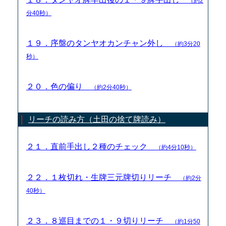
（約2
分40秒）
１９．序盤のタンヤオカンチャン外し
（約3分20
秒）
２０．色の偏り
（約2分40秒）
リーチの読み方（土田の捨て牌読み）
２１．直前手出し２種のチェック
（約4分10秒）
２２．１枚切れ・生牌三元牌切りリーチ
（約2分
40秒）
２３．８巡目までの１・９切りリーチ
（約1分50