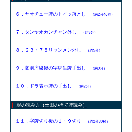
６．ヤオチュー牌のトイツ落とし
（約2分40秒）
７．タンヤオカンチャン外し
（約3分）
８．２３・７８リャンメン外し
（約5分）
９．変則序盤後の字牌生牌手出し
（約3分）
１０．ドラ表示牌の手出し
（約2分）
親の読み方（土田の捨て牌読み）
１１．字牌切り後の１・９切り
（約2分30秒）