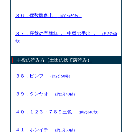
３６．偶数牌多出
（約1分50秒）
３７．序盤の字牌無し、中盤の手出し
（約2分40
秒）
手役の読み方（土田の捨て牌読み）
３８．ピンフ
（約2分50秒）
３９．タンヤオ
（約2分40秒）
４０．１２３・７８９三色
（約2分40秒）
４１．ホンイチ
（約1分50秒）