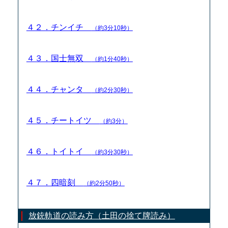
４２．チンイチ
（約3分10秒）
４３．国士無双
（約1分40秒）
４４．チャンタ
（約2分30秒）
４５．チートイツ
（約3分）
４６．トイトイ
（約3分30秒）
４７．四暗刻
（約2分50秒）
放銃軌道の読み方（土田の捨て牌読み）