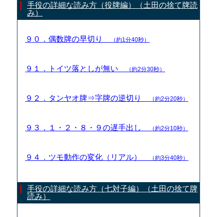
手役の詳細な読み方（役牌編）（土田の捨て牌読
み）
９０．偶数牌の早切り
（約1分40秒）
９１．トイツ落としが無い
（約2分30秒）
９２．タンヤオ牌⇒字牌の逆切り
（約2分20秒）
９３．１・２・８・９の遅手出し
（約2分10秒）
９４．ツモ動作の変化（リアル）
（約3分40秒）
手役の詳細な読み方（七対子編）（土田の捨て牌
読み）