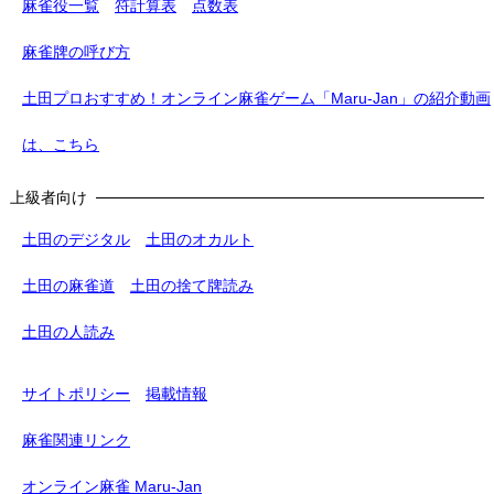
麻雀役一覧
符計算表
点数表
麻雀牌の呼び方
土田プロおすすめ！オンライン麻雀ゲーム「Maru-Jan」の紹介動画
は、こちら
上級者向け
土田のデジタル
土田のオカルト
土田の麻雀道
土田の捨て牌読み
土田の人読み
サイトポリシー
掲載情報
麻雀関連リンク
オンライン麻雀 Maru-Jan