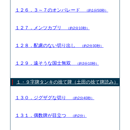
１２６．３～７のオンパレード
（約1分50秒）
１２７．メンツカブリ
（約2分10秒）
１２８．配慮のない切り出し
（約2分30秒）
１２９．遠そうな国士無双
（約3分10秒）
１・９字牌タンキの捨て牌（土田の捨て牌読み）
１３０．ジグザグな切り
（約2分40秒）
１３１．偶数牌が目立つ
（約2分）