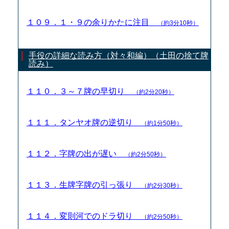
１０９．１・９の余りかたに注目
（約3分10秒）
手役の詳細な読み方（対々和編）（土田の捨て牌
読み）
１１０．３～７牌の早切り
（約2分20秒）
１１１．タンヤオ牌の逆切り
（約1分50秒）
１１２．字牌の出が遅い
（約2分50秒）
１１３．生牌字牌の引っ張り
（約2分30秒）
１１４．変則河でのドラ切り
（約2分50秒）