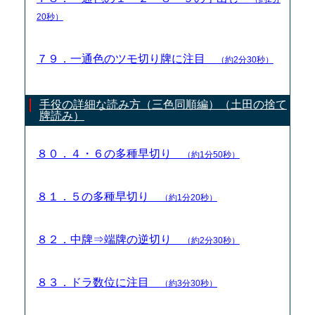
20秒）
７９．一通色のツモ切り牌に注目
（約2分30秒）
手役の詳細な読み方（三色同順編）（土田の捨て
牌読み）
８０．４・６の多種早切り
（約1分50秒）
８１．５の多種早切り
（約1分20秒）
８２．中牌⇒端牌の逆切り
（約2分30秒）
８３．ドラ数位に注目
（約3分30秒）