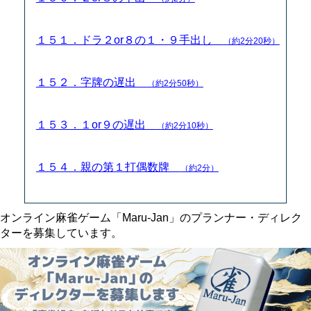
１５１．ドラ２or８の１・９手出し
（約2分20秒）
１５２．字牌の遅出
（約2分50秒）
１５３．１or９の遅出
（約2分10秒）
１５４．親の第１打偶数牌
（約2分）
オンライン麻雀ゲーム「Maru-Jan」のプランナー・ディレク
ターを募集しています。