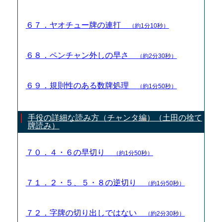
６７．ヤオチュー牌の連打
（約1分10秒）
６８．ペンチャン外しの早さ
（約2分30秒）
６９．規則性のある数牌処理
（約1分50秒）
手役の詳細な読み方（チャンタ編）（土田の捨て
牌読み）
７０．４・６の早切り
（約1分50秒）
７１．２・５、５・８の逆切り
（約1分50秒）
７２．字牌の切り出しではない
（約2分30秒）