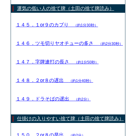
運気の低い人の捨て牌（土田の捨て牌読み）
１４５．１or９のカブり
（約1分30秒）
１４６．ツモ切りヤオチューの多さ
（約2分30秒）
１４７．字牌連打の長さ
（約1分50秒）
１４８．２or８の遅出
（約1分40秒）
１４９．ドラそばの遅出
（約2分）
仕掛けの入りやすい捨て牌（土田の捨て牌読み）
１５０．２or８の早出
（約2分）