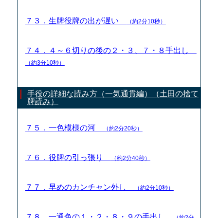
７３．生牌役牌の出が遅い
（約2分10秒）
７４．４～６切りの後の２・３、７・８手出し
（約3分10秒）
手役の詳細な読み方（一気通貫編）（土田の捨て
牌読み）
７５．一色模様の河
（約2分20秒）
７６．役牌の引っ張り
（約2分40秒）
７７．早めのカンチャン外し
（約2分10秒）
７８．一通色の１・２・８・９の手出し
（約2分