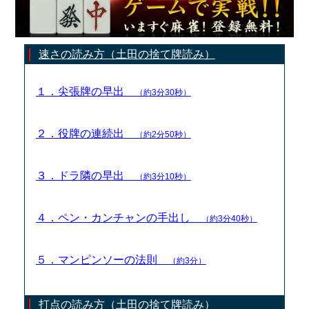
速さの読み方（土田の捨て牌読み）
１．尖張牌の早出
（約3分30秒）
２．役牌の連続出
（約2分50秒）
３．ドラ隣の早出
（約3分10秒）
４．ペン・カンチャンの手出し
（約3分40秒）
５．マンピンソーの法則
（約3分）
打点の読み方（土田の捨て牌読み）