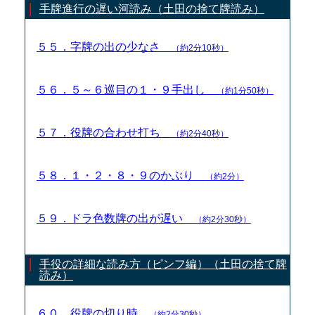
手牌進行の遅い河読み（土田の捨て牌読み）
５５．字牌の出の少なさ
（約2分10秒）
５６．５～６巡目の１・９手出し
（約1分50秒）
５７．役牌の合わせ打ち
（約2分40秒）
５８．１・２・８・９のかぶり
（約2分）
５９．ドラ色数牌の出が遅い
（約2分30秒）
手役の詳細な読み方（ピンフ編）（土田の捨て牌
読み）
６０．役牌の切り時
（約2分30秒）