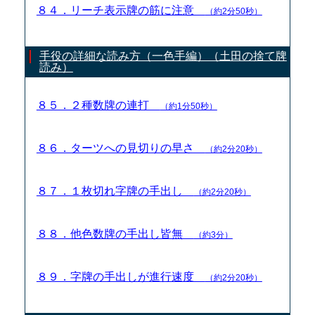
８４．リーチ表示牌の筋に注意
（約2分50秒）
手役の詳細な読み方（一色手編）（土田の捨て牌
読み）
８５．２種数牌の連打
（約1分50秒）
８６．ターツへの見切りの早さ
（約2分20秒）
８７．１枚切れ字牌の手出し
（約2分20秒）
８８．他色数牌の手出し皆無
（約3分）
８９．字牌の手出しが進行速度
（約2分20秒）