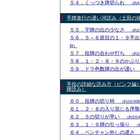
５４．くっつき牌切られ
（約4
手牌進行の遅い河読み（土田の
５５．字牌の出の少なさ
（約2
５６．５～６巡目の１・９手
秒）
５７．役牌の合わせ打ち
（約2
５８．１・２・８・９のかぶ
５９．ドラ色数牌の出が遅い
手役の詳細な読み方（ピンフ編
牌読み）
６０．役牌の切り時
（約2分30
６１．２・８の入り混じる序
６２．５の切りが早い
（約2分
６３．１・９牌の引っ張り
（
６４．ペンチャン外しの遅さ