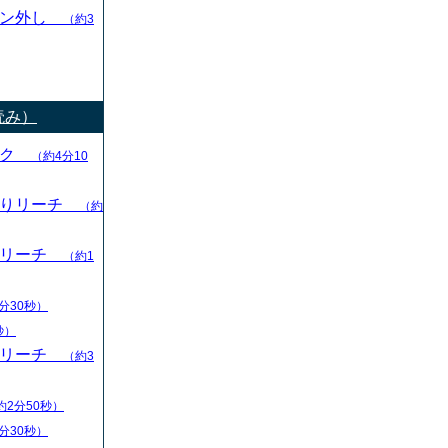
ャン外し
（約3
読み）
ック
（約4分10
切りリーチ
（約
りリーチ
（約1
分30秒）
秒）
りリーチ
（約3
約2分50秒）
分30秒）