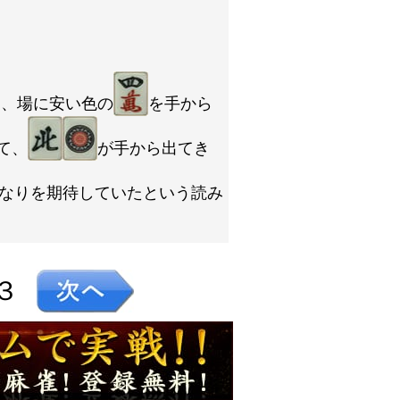
り、場に安い色の
を手から
て、
が手から出てき
なりを期待していたという読み
３