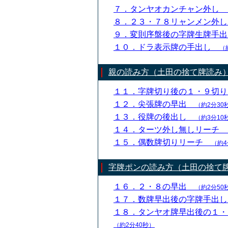
７．タンヤオカンチャン外し
８．２３・７８リャンメン外
９．変則序盤後の字牌生牌手
１０．ドラ表示牌の手出し
（
親の読み方（土田の捨て牌読み
１１．字牌切り後の１・９切
１２．尖張牌の早出
（約2分30
１３．役牌の後出し
（約3分10
１４．ターツ外し無しリーチ
１５．偶数牌切りリーチ
（約4
字牌ポンの読み方（土田の捨て
１６．２・８の早出
（約2分50
１７．数牌早出後の字牌手出
１８．タンヤオ牌早出後の１
（約2分40秒）