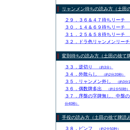
リャンメン待ちの読み方（土田
２９．３６＆４７待ちリーチ
３０．１４＆６９待ちリーチ
３１．２５＆５８待ちリーチ
３２．ドラ色リャンメンリー
変則待ちの読み方（土田の捨て
３３．逆切り
（約3分）
３４．外散らし
（約2分20秒）
３５．リャンメン外し
（約3分
３６．偶数牌多出
（約1分50秒）
３７．序盤の字牌無し、中盤
分40秒）
手役の読み方（土田の捨て牌読
３８．ピンフ
（約2分50秒）