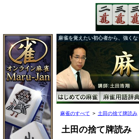
麻雀を覚えたい初心者から、強くな
麻雀のすべて
土田の捨て牌読み
土田の捨て牌読み