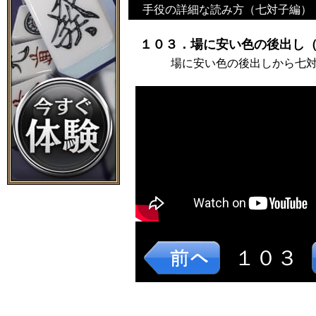
手役の詳細な読み方（七対子編）
１０３．場に安い色の後出し（
場に安い色の後出しから七
１０３