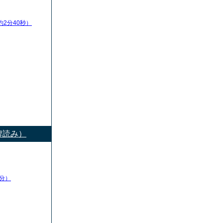
約2分40秒）
牌読み）
分）