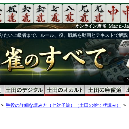
りたい上級者まで、ルール、役、戦略を動画とテキストで解説
手役の詳細な読み方（七対子編）（土田の捨て牌読み）