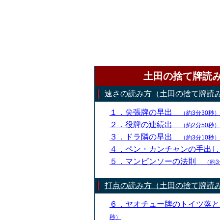
土田の捨て牌読
速さの読み方（土田の捨て牌読
１．尖張牌の早出
（約3分30秒）
２．役牌の連続出
（約2分50秒）
３．ドラ隣の早出
（約3分10秒）
４．ペン・カンチャンの手出
５．マンピンソーの法則
（約3
打点の読み方（土田の捨て牌読
６．ヤオチュー牌のトイツ落
秒）