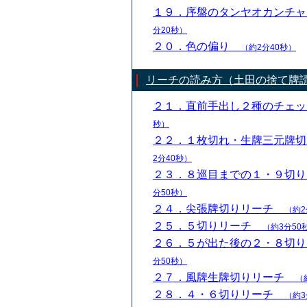
１９．序盤のタンヤオカンチ
分20秒）
２０．色の偏り
（約2分40秒）
リーチの読み方（土田の捨て牌
２１．直前手出し２種のチェ
秒）
２２．１枚切れ・生牌三元牌
2分40秒）
２３．８巡目までの１・９切
分50秒）
２４．尖張牌切りリーチ
（約2
２５．５切りリーチ
（約3分50
２６．５が出た後の２・８切
分50秒）
２７．風牌生牌切りリーチ
（
２８．４・６切りリーチ
（約3