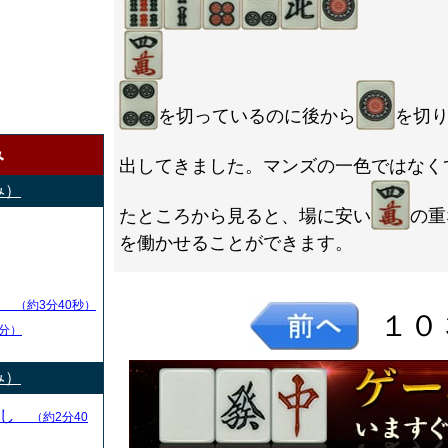
を切っているのに後から
を切
み
出してきました。マンズの一色ではなく
み）
たところから見ると、場に安い
の重
を働かせることができます。
し
（約3分40秒）
１０
分）
み）
とし
（約2分40