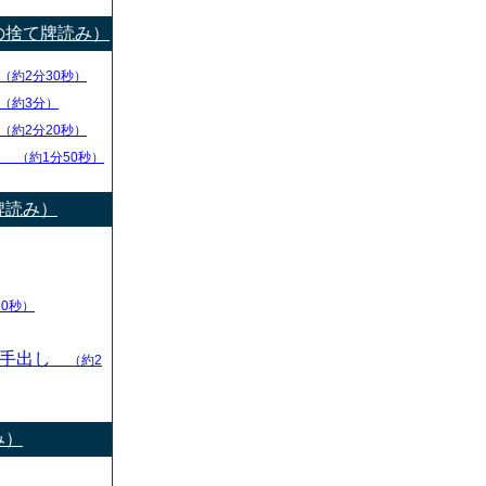
の捨て牌読み）
（約2分30秒）
（約3分）
（約2分20秒）
チ
（約1分50秒）
牌読み）
10秒）
の手出し
（約2
み）