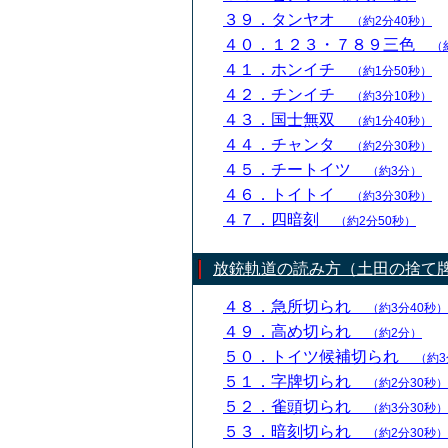
３９．タンヤオ
（約2分40秒）
４０．１２３・７８９三色
（
４１．ホンイチ
（約1分50秒）
４２．チンイチ
（約3分10秒）
４３．国士無双
（約1分40秒）
４４．チャンタ
（約2分30秒）
４５．チートイツ
（約3分）
４６．トイトイ
（約3分30秒）
４７．四暗刻
（約2分50秒）
放銃軌道の読み方（土田の捨て
４８．急所切られ
（約3分40秒）
４９．高め切られ
（約2分）
５０．トイツ候補切られ
（約3
５１．字牌切られ
（約2分30秒）
５２．雀頭切られ
（約3分30秒）
５３．暗刻切られ
（約2分30秒）