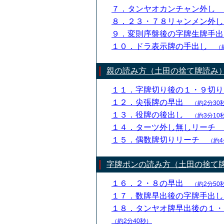
７．タンヤオカンチャン外し
８．２３・７８リャンメン外
９．変則序盤後の字牌生牌手
１０．ドラ表示牌の手出し
（
親の読み方（土田の捨て牌読み
１１．字牌切り後の１・９切
１２．尖張牌の早出
（約2分30
１３．役牌の後出し
（約3分10
１４．ターツ外し無しリーチ
１５．偶数牌切りリーチ
（約4
字牌ポンの読み方（土田の捨て
１６．２・８の早出
（約2分50
１７．数牌早出後の字牌手出
１８．タンヤオ牌早出後の１
（約2分40秒）