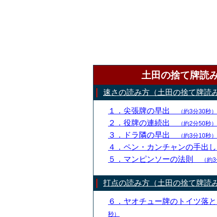
土田の捨て牌読
速さの読み方（土田の捨て牌読
１．尖張牌の早出
（約3分30秒）
２．役牌の連続出
（約2分50秒）
３．ドラ隣の早出
（約3分10秒）
４．ペン・カンチャンの手出
５．マンピンソーの法則
（約3
打点の読み方（土田の捨て牌読
６．ヤオチュー牌のトイツ落
秒）