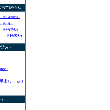
の捨て牌読み）
（約2分30秒）
（約3分）
（約2分20秒）
チ
（約1分50秒）
牌読み）
10秒）
の手出し
（約2
み）