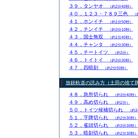
３９．タンヤオ
（約2分40秒）
４０．１２３・７８９三色
（
４１．ホンイチ
（約1分50秒）
４２．チンイチ
（約3分10秒）
４３．国士無双
（約1分40秒）
４４．チャンタ
（約2分30秒）
４５．チートイツ
（約3分）
４６．トイトイ
（約3分30秒）
４７．四暗刻
（約2分50秒）
放銃軌道の読み方（土田の捨て
４８．急所切られ
（約3分40秒）
４９．高め切られ
（約2分）
５０．トイツ候補切られ
（約3
５１．字牌切られ
（約2分30秒）
５２．雀頭切られ
（約3分30秒）
５３．暗刻切られ
（約2分30秒）