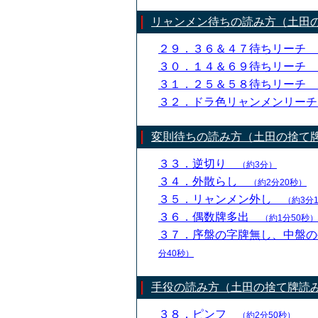
リャンメン待ちの読み方（土田
２９．３６＆４７待ちリーチ
３０．１４＆６９待ちリーチ
３１．２５＆５８待ちリーチ
３２．ドラ色リャンメンリー
変則待ちの読み方（土田の捨て
３３．逆切り
（約3分）
３４．外散らし
（約2分20秒）
３５．リャンメン外し
（約3分
３６．偶数牌多出
（約1分50秒）
３７．序盤の字牌無し、中盤
分40秒）
手役の読み方（土田の捨て牌読
３８．ピンフ
（約2分50秒）