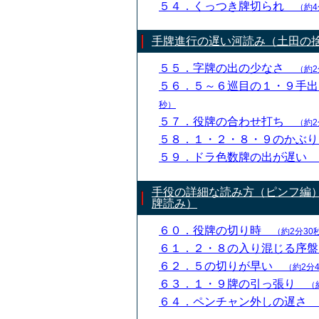
５４．くっつき牌切られ
（約4
手牌進行の遅い河読み（土田の
５５．字牌の出の少なさ
（約2
５６．５～６巡目の１・９手
秒）
５７．役牌の合わせ打ち
（約2
５８．１・２・８・９のかぶ
５９．ドラ色数牌の出が遅い
手役の詳細な読み方（ピンフ編
牌読み）
６０．役牌の切り時
（約2分30
６１．２・８の入り混じる序
６２．５の切りが早い
（約2分
６３．１・９牌の引っ張り
（
６４．ペンチャン外しの遅さ