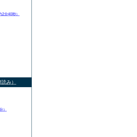
約2分40秒）
牌読み）
分）