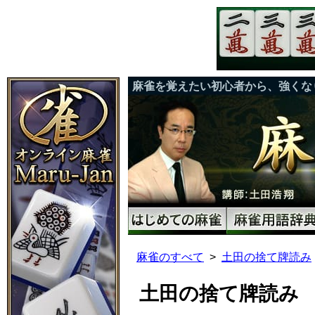
麻雀を覚えたい初心者から、強くな
麻雀のすべて
土田の捨て牌読み
土田の捨て牌読み