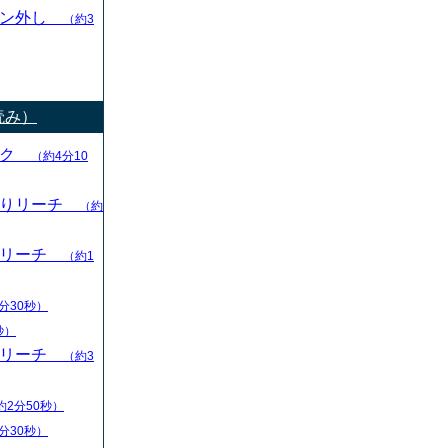
ャン外し
（約3
読み）
ック
（約4分10
切りリーチ
（約
りリーチ
（約1
分30秒）
秒）
りリーチ
（約3
約2分50秒）
分30秒）