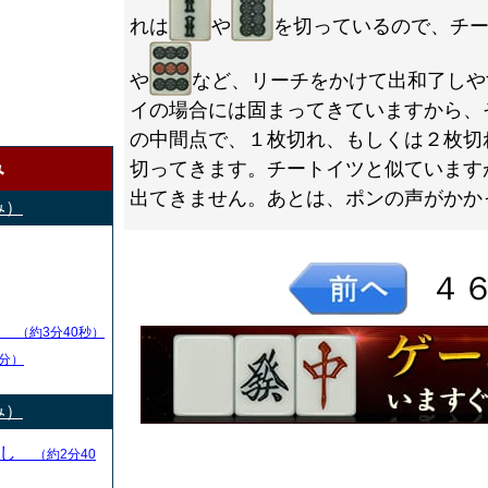
れは
や
を切っているので、チ
や
など、リーチをかけて出和了しや
イの場合には固まってきていますから、
の中間点で、１枚切れ、もしくは２枚切
み
切ってきます。チートイツと似ています
出てきません。あとは、ポンの声がかか
み）
４
し
（約3分40秒）
分）
み）
とし
（約2分40