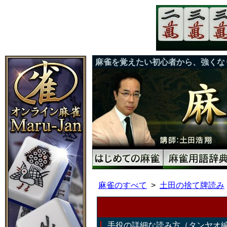
麻雀を覚えたい初心者から、強くな
麻雀のすべて
土田の捨て牌読み
手役の詳細な読み方（タンヤオ