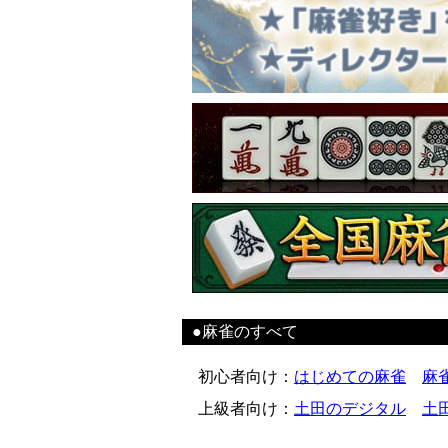
●麻雀のすべて
初心者向け
：
はじめての麻雀
麻
上級者向け
：
土田のデジタル
土