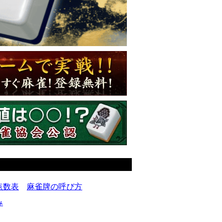
点数表
麻雀牌の呼び方
み