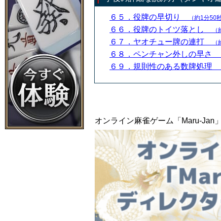
６５．役牌の早切り
（約1分50
６６．役牌のトイツ落とし
（
６７．ヤオチュー牌の連打
（
６８．ペンチャン外しの早さ
６９．規則性のある数牌処理
オンライン麻雀ゲーム「Maru-J