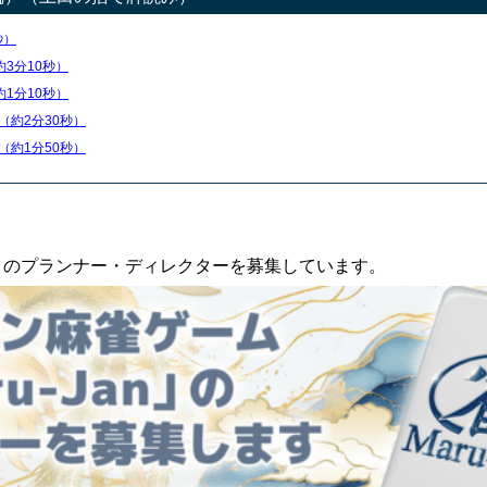
秒）
約3分10秒）
約1分10秒）
（約2分30秒）
（約1分50秒）
an」のプランナー・ディレクターを募集しています。