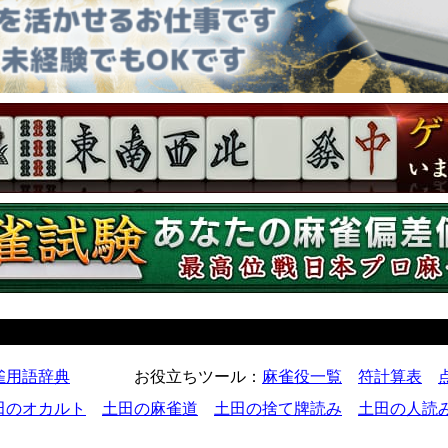
雀用語辞典
お役立ちツール
：
麻雀役一覧
符計算表
田のオカルト
土田の麻雀道
土田の捨て牌読み
土田の人読