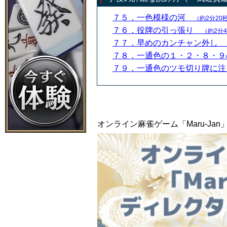
７５．一色模様の河
（約2分20
７６．役牌の引っ張り
（約2分
７７．早めのカンチャン外し
７８．一通色の１・２・８・
７９．一通色のツモ切り牌に
オンライン麻雀ゲーム「Maru-J