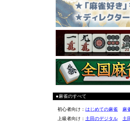
●麻雀のすべて
初心者向け
：
はじめての麻雀
麻
上級者向け
：
土田のデジタル
土