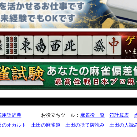
雀用語辞典
お役立ちツール
：
麻雀役一覧
符計算表
田のオカルト
土田の麻雀道
土田の捨て牌読み
土田の人読