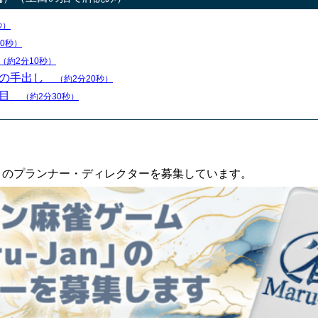
秒）
40秒）
（約2分10秒）
９の手出し
（約2分20秒）
注目
（約2分30秒）
an」のプランナー・ディレクターを募集しています。