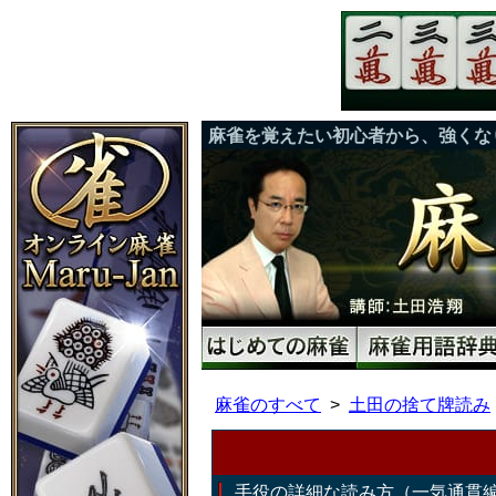
麻雀を覚えたい初心者から、強くな
麻雀のすべて
土田の捨て牌読み
手役の詳細な読み方（一気通貫