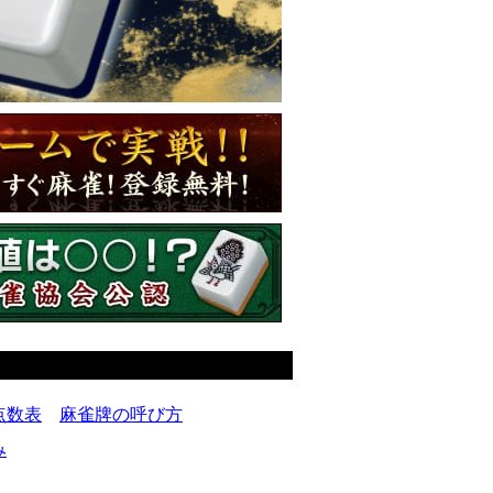
点数表
麻雀牌の呼び方
み