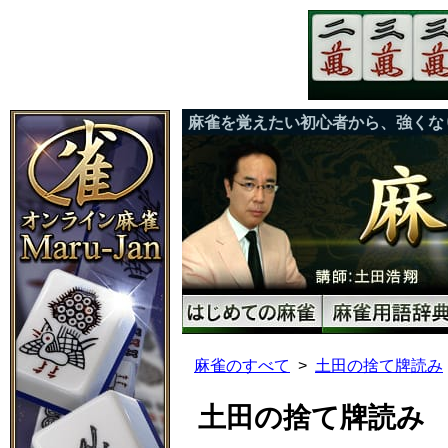
麻雀を覚えたい初心者から、強くな
麻雀のすべて
土田の捨て牌読み
土田の捨て牌読み