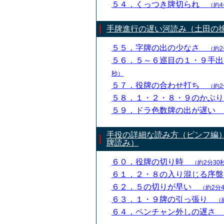
５４．くっつき牌切られ
（約4
手牌進行の遅い河読み（土田の
５５．字牌の出の少なさ
（約2
５６．５～６巡目の１・９手
秒）
５７．役牌の合わせ打ち
（約2
５８．１・２・８・９のかぶ
５９．ドラ色数牌の出が遅い
手役の詳細な読み方（ピンフ編
牌読み）
６０．役牌の切り時
（約2分30
６１．２・８の入り混じる序
６２．５の切りが早い
（約2分
６３．１・９牌の引っ張り
（
６４．ペンチャン外しの遅さ