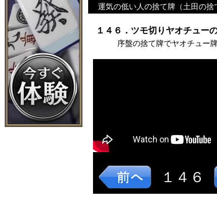
運気の低い人の捨て牌（土田の捨
１４６．ツモ切りヤオチューの
序盤の捨て牌でヤオチュー
１４６