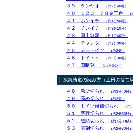
３９．タンヤオ
（約2分40秒）
４０．１２３・７８９三色
（
４１．ホンイチ
（約1分50秒）
４２．チンイチ
（約3分10秒）
４３．国士無双
（約1分40秒）
４４．チャンタ
（約2分30秒）
４５．チートイツ
（約3分）
４６．トイトイ
（約3分30秒）
４７．四暗刻
（約2分50秒）
放銃軌道の読み方（土田の捨て
４８．急所切られ
（約3分40秒）
４９．高め切られ
（約2分）
５０．トイツ候補切られ
（約3
５１．字牌切られ
（約2分30秒）
５２．雀頭切られ
（約3分30秒）
５３．暗刻切られ
（約2分30秒）