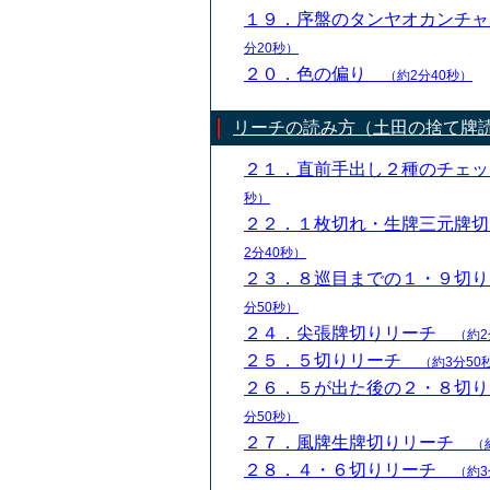
１９．序盤のタンヤオカンチ
分20秒）
２０．色の偏り
（約2分40秒）
リーチの読み方（土田の捨て牌
２１．直前手出し２種のチェ
秒）
２２．１枚切れ・生牌三元牌
2分40秒）
２３．８巡目までの１・９切
分50秒）
２４．尖張牌切りリーチ
（約2
２５．５切りリーチ
（約3分50
２６．５が出た後の２・８切
分50秒）
２７．風牌生牌切りリーチ
（
２８．４・６切りリーチ
（約3