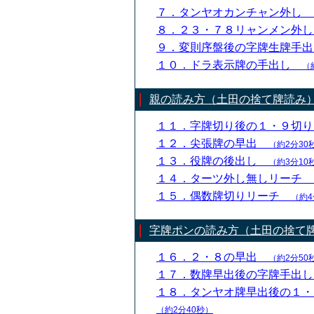
７．タンヤオカンチャン外し
８．２３・７８リャンメン外
９．変則序盤後の字牌生牌手
１０．ドラ表示牌の手出し
（
親の読み方（土田の捨て牌読み
１１．字牌切り後の１・９切
１２．尖張牌の早出
（約2分30
１３．役牌の後出し
（約3分10
１４．ターツ外し無しリーチ
１５．偶数牌切りリーチ
（約4
字牌ポンの読み方（土田の捨て
１６．２・８の早出
（約2分50
１７．数牌早出後の字牌手出
１８．タンヤオ牌早出後の１
（約2分40秒）