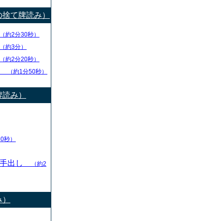
の捨て牌読み）
（約2分30秒）
（約3分）
（約2分20秒）
チ
（約1分50秒）
牌読み）
10秒）
の手出し
（約2
み）