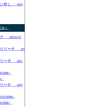
ャン外し
（約3
読み）
ック
（約4分10
切りリーチ
（約
りリーチ
（約1
分30秒）
秒）
りリーチ
（約3
約2分50秒）
分30秒）