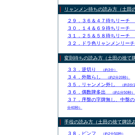
リャンメン待ちの読み方（土田
２９．３６＆４７待ちリーチ
３０．１４＆６９待ちリーチ
３１．２５＆５８待ちリーチ
３２．ドラ色リャンメンリー
変則待ちの読み方（土田の捨て
３３．逆切り
（約3分）
３４．外散らし
（約2分20秒）
３５．リャンメン外し
（約3分
３６．偶数牌多出
（約1分50秒）
３７．序盤の字牌無し、中盤
分40秒）
手役の読み方（土田の捨て牌読
３８．ピンフ
（約2分50秒）