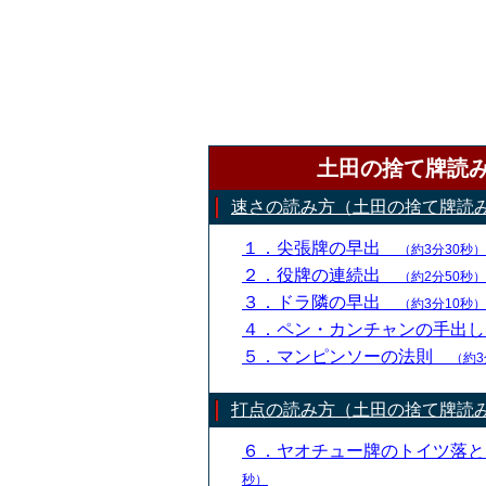
土田の捨て牌読
速さの読み方（土田の捨て牌読
１．尖張牌の早出
（約3分30秒）
２．役牌の連続出
（約2分50秒）
３．ドラ隣の早出
（約3分10秒）
４．ペン・カンチャンの手出
５．マンピンソーの法則
（約3
打点の読み方（土田の捨て牌読
６．ヤオチュー牌のトイツ落
秒）