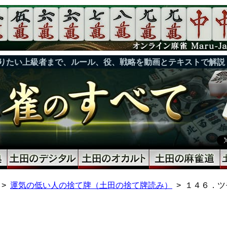
りたい上級者まで、ルール、役、戦略を動画とテキストで解説
運気の低い人の捨て牌（土田の捨て牌読み）
１４６．ツ