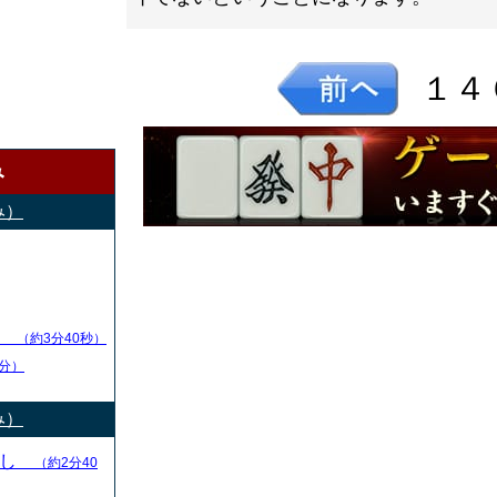
１４
み
み）
し
（約3分40秒）
分）
み）
とし
（約2分40