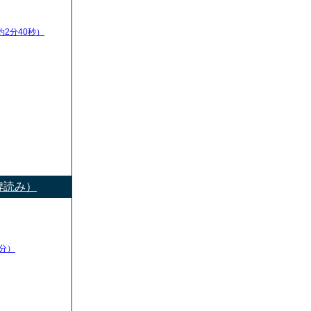
約2分40秒）
牌読み）
分）