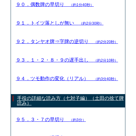
９０．偶数牌の早切り
（約1分40秒）
９１．トイツ落としが無い
（約2分30秒）
９２．タンヤオ牌⇒字牌の逆切り
（約2分20秒）
９３．１・２・８・９の遅手出し
（約2分10秒）
９４．ツモ動作の変化（リアル）
（約3分40秒）
手役の詳細な読み方（七対子編）（土田の捨て牌
読み）
９５．３・７の早切り
（約3分）