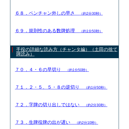
６８．ペンチャン外しの早さ
（約2分30秒）
６９．規則性のある数牌処理
（約1分50秒）
手役の詳細な読み方（チャンタ編）（土田の捨て
牌読み）
７０．４・６の早切り
（約1分50秒）
７１．２・５、５・８の逆切り
（約1分50秒）
７２．字牌の切り出しではない
（約2分30秒）
７３．生牌役牌の出が遅い
（約2分10秒）