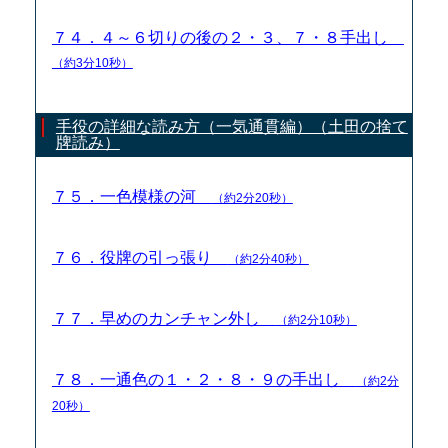
７４．４～６切りの後の２・３、７・８手出し
（約3分10秒）
手役の詳細な読み方（一気通貫編）（土田の捨て
牌読み）
７５．一色模様の河
（約2分20秒）
７６．役牌の引っ張り
（約2分40秒）
７７．早めのカンチャン外し
（約2分10秒）
７８．一通色の１・２・８・９の手出し
（約2分
20秒）