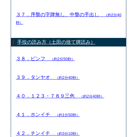
３７．序盤の字牌無し、中盤の手出し
（約2分40
秒）
手役の読み方（土田の捨て牌読み）
３８．ピンフ
（約2分50秒）
３９．タンヤオ
（約2分40秒）
４０．１２３・７８９三色
（約2分40秒）
４１．ホンイチ
（約1分50秒）
４２．チンイチ
（約3分10秒）