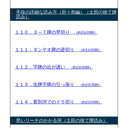
手役の詳細な読み方（対々和編）（土田の捨て牌
読み）
１１０．３～７牌の早切り
（約2分20秒）
１１１．タンヤオ牌の逆切り
（約1分50秒）
１１２．字牌の出が遅い
（約2分50秒）
１１３．生牌字牌の引っ張り
（約2分30秒）
１１４．変則河でのドラ切り
（約2分50秒）
早いリーチのかかる河（土田の捨て牌読み）