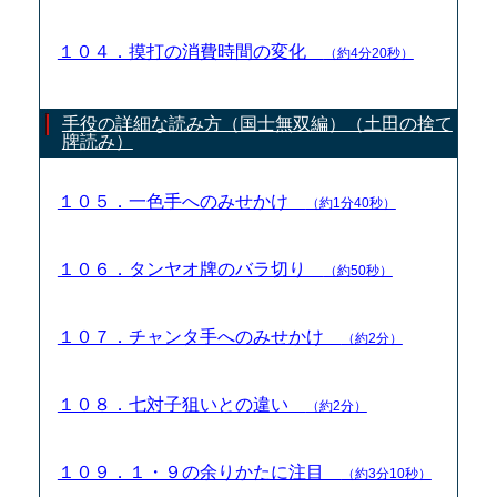
１０４．摸打の消費時間の変化
（約4分20秒）
手役の詳細な読み方（国士無双編）（土田の捨て
牌読み）
１０５．一色手へのみせかけ
（約1分40秒）
１０６．タンヤオ牌のバラ切り
（約50秒）
１０７．チャンタ手へのみせかけ
（約2分）
１０８．七対子狙いとの違い
（約2分）
１０９．１・９の余りかたに注目
（約3分10秒）