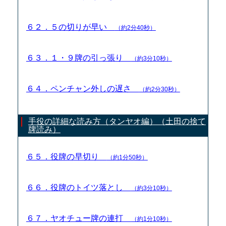
６２．５の切りが早い
（約2分40秒）
６３．１・９牌の引っ張り
（約3分10秒）
６４．ペンチャン外しの遅さ
（約2分30秒）
手役の詳細な読み方（タンヤオ編）（土田の捨て
牌読み）
６５．役牌の早切り
（約1分50秒）
６６．役牌のトイツ落とし
（約3分10秒）
６７．ヤオチュー牌の連打
（約1分10秒）