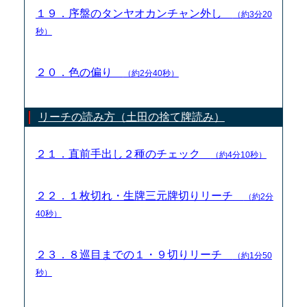
１９．序盤のタンヤオカンチャン外し
（約3分20
秒）
２０．色の偏り
（約2分40秒）
リーチの読み方（土田の捨て牌読み）
２１．直前手出し２種のチェック
（約4分10秒）
２２．１枚切れ・生牌三元牌切りリーチ
（約2分
40秒）
２３．８巡目までの１・９切りリーチ
（約1分50
秒）