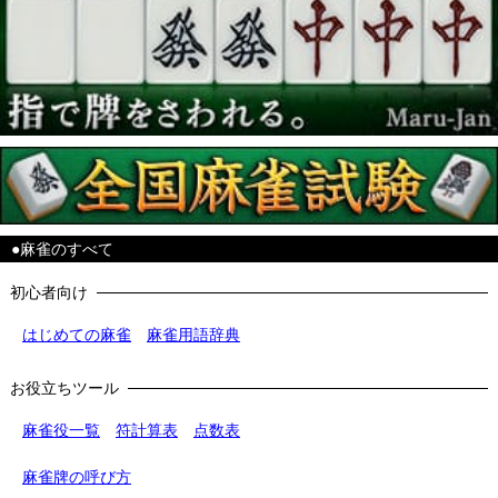
●麻雀のすべて
初心者向け
はじめての麻雀
麻雀用語辞典
お役立ちツール
麻雀役一覧
符計算表
点数表
麻雀牌の呼び方