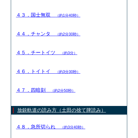
４３．国士無双
（約1分40秒）
４４．チャンタ
（約2分30秒）
４５．チートイツ
（約3分）
４６．トイトイ
（約3分30秒）
４７．四暗刻
（約2分50秒）
放銃軌道の読み方（土田の捨て牌読み）
４８．急所切られ
（約3分40秒）