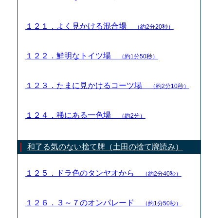
１２１．よく見かける混合場
（約2分20秒）
１２２．鮮明なトイツ場
（約1分50秒）
１２３．たまに見かけるコーツ場
（約2分10秒）
１２４．稀にある一色場
（約2分）
和了る気のない捨て牌（土田の捨て牌読み）
１２５．ドラ色のタンヤオから
（約2分40秒）
１２６．３～７のオンパレード
（約1分50秒）