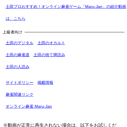
土田プロおすすめ！オンライン麻雀ゲーム「Maru-Jan」の紹介動画
は、こちら
上級者向け
土田のデジタル
土田のオカルト
土田の麻雀道
土田の捨て牌読み
土田の人読み
サイトポリシー
掲載情報
麻雀関連リンク
オンライン麻雀 Maru-Jan
※動画が正常に再生されない場合は、以下をお試しくだ