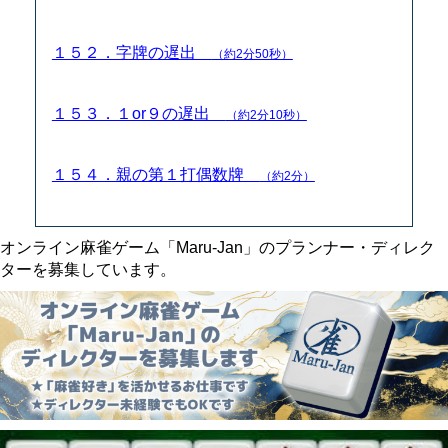
１５２．字牌の遅出
（約2分50秒）
１５３．１or９の遅出
（約2分10秒）
１５４．親の第１打偶数牌
（約2分）
オンライン麻雀ゲーム「Maru-Jan」のプランナー・ディレク
ターを募集しています。