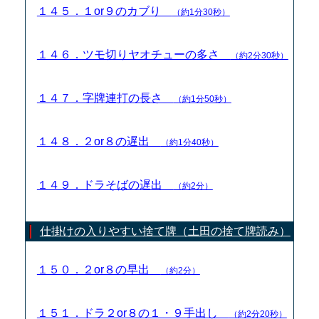
１４５．１or９のカブり
（約1分30秒）
１４６．ツモ切りヤオチューの多さ
（約2分30秒）
１４７．字牌連打の長さ
（約1分50秒）
１４８．２or８の遅出
（約1分40秒）
１４９．ドラそばの遅出
（約2分）
仕掛けの入りやすい捨て牌（土田の捨て牌読み）
１５０．２or８の早出
（約2分）
１５１．ドラ２or８の１・９手出し
（約2分20秒）