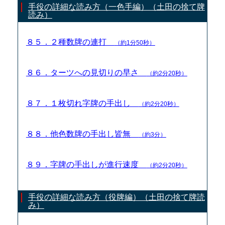
手役の詳細な読み方（一色手編）（土田の捨て牌
読み）
８５．２種数牌の連打
（約1分50秒）
８６．ターツへの見切りの早さ
（約2分20秒）
８７．１枚切れ字牌の手出し
（約2分20秒）
８８．他色数牌の手出し皆無
（約3分）
８９．字牌の手出しが進行速度
（約2分20秒）
手役の詳細な読み方（役牌編）（土田の捨て牌読
み）