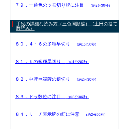
７９．一通色のツモ切り牌に注目
（約2分30秒）
手役の詳細な読み方（三色同順編）（土田の捨て
牌読み）
８０．４・６の多種早切り
（約1分50秒）
８１．５の多種早切り
（約1分20秒）
８２．中牌⇒端牌の逆切り
（約2分30秒）
８３．ドラ数位に注目
（約3分30秒）
８４．リーチ表示牌の筋に注意
（約2分50秒）