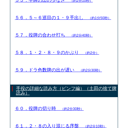
５５．字牌の出の少なさ
（約2分10秒）
５６．５～６巡目の１・９手出し
（約1分50秒）
５７．役牌の合わせ打ち
（約2分40秒）
５８．１・２・８・９のかぶり
（約2分）
５９．ドラ色数牌の出が遅い
（約2分30秒）
手役の詳細な読み方（ピンフ編）（土田の捨て牌
読み）
６０．役牌の切り時
（約2分30秒）
６１．２・８の入り混じる序盤
（約2分10秒）