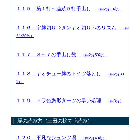
１１５．第１打～連続５打手出し
（約2分10秒）
１１６．字牌切り⇒タンヤオ切りへのリズム
（約
2分20秒）
１１７．３～７の手出し数
（約2分50秒）
１１８．ヤオチュー牌のトイツ落とし
（約2分30
秒）
１１９．ドラ色愚形ターツの早い処理
（約3分）
場の読み方（土田の捨て牌読み）
１２０．平凡なシュンツ場
（約2分40秒）