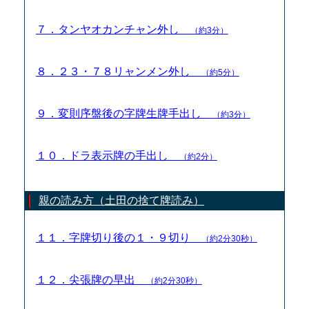
７．タンヤオカンチャン外し
（約3分）
８．２３・７８リャンメン外し
（約5分）
９．変則序盤後の字牌生牌手出し
（約3分）
１０．ドラ表示牌の手出し
（約2分）
親の読み方（土田の捨て牌読み）
１１．字牌切り後の１・９切り
（約2分30秒）
１２．尖張牌の早出
（約2分30秒）