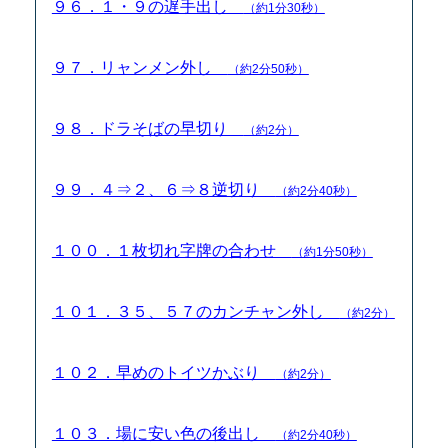
９６．１・９の遅手出し
（約1分30秒）
９７．リャンメン外し
（約2分50秒）
９８．ドラそばの早切り
（約2分）
９９．４⇒２、６⇒８逆切り
（約2分40秒）
１００．１枚切れ字牌の合わせ
（約1分50秒）
１０１．３５、５７のカンチャン外し
（約2分）
１０２．早めのトイツかぶり
（約2分）
１０３．場に安い色の後出し
（約2分40秒）