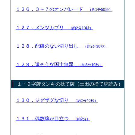
１２６．３～７のオンパレード
（約1分50秒）
１２７．メンツカブリ
（約2分10秒）
１２８．配慮のない切り出し
（約2分30秒）
１２９．遠そうな国士無双
（約3分10秒）
１・９字牌タンキの捨て牌（土田の捨て牌読み）
１３０．ジグザグな切り
（約2分40秒）
１３１．偶数牌が目立つ
（約2分）