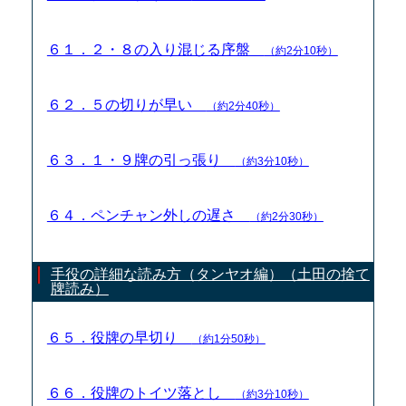
６１．２・８の入り混じる序盤
（約2分10秒）
６２．５の切りが早い
（約2分40秒）
６３．１・９牌の引っ張り
（約3分10秒）
６４．ペンチャン外しの遅さ
（約2分30秒）
手役の詳細な読み方（タンヤオ編）（土田の捨て
牌読み）
６５．役牌の早切り
（約1分50秒）
６６．役牌のトイツ落とし
（約3分10秒）