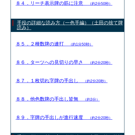
８４．リーチ表示牌の筋に注意
（約2分50秒）
手役の詳細な読み方（一色手編）（土田の捨て牌
読み）
８５．２種数牌の連打
（約1分50秒）
８６．ターツへの見切りの早さ
（約2分20秒）
８７．１枚切れ字牌の手出し
（約2分20秒）
８８．他色数牌の手出し皆無
（約3分）
８９．字牌の手出しが進行速度
（約2分20秒）