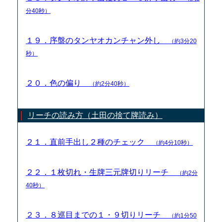
分40秒）
１９．序盤のタンヤオカンチャン外し
（約3分20
秒）
２０．色の偏り
（約2分40秒）
リーチの読み方（土田の捨て牌読み）
２１．直前手出し２種のチェック
（約4分10秒）
２２．１枚切れ・生牌三元牌切りリーチ
（約2分
40秒）
２３．８巡目までの１・９切りリーチ
（約1分50