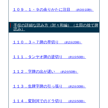
１０９．１・９の余りかたに注目
（約3分10秒）
手役の詳細な読み方（対々和編）（土田の捨て牌
読み）
１１０．３～７牌の早切り
（約2分20秒）
１１１．タンヤオ牌の逆切り
（約1分50秒）
１１２．字牌の出が遅い
（約2分50秒）
１１３．生牌字牌の引っ張り
（約2分30秒）
１１４．変則河でのドラ切り
（約2分50秒）