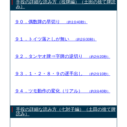
手役の詳細な読み方（役牌編）（土田の捨て牌読
み）
９０．偶数牌の早切り
（約1分40秒）
９１．トイツ落としが無い
（約2分30秒）
９２．タンヤオ牌⇒字牌の逆切り
（約2分20秒）
９３．１・２・８・９の遅手出し
（約2分10秒）
９４．ツモ動作の変化（リアル）
（約3分40秒）
手役の詳細な読み方（七対子編）（土田の捨て牌
読み）