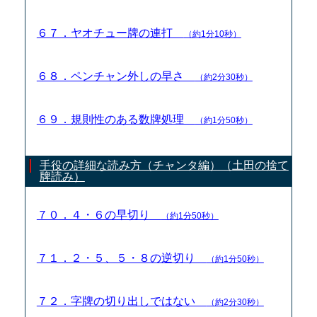
６７．ヤオチュー牌の連打
（約1分10秒）
６８．ペンチャン外しの早さ
（約2分30秒）
６９．規則性のある数牌処理
（約1分50秒）
手役の詳細な読み方（チャンタ編）（土田の捨て
牌読み）
７０．４・６の早切り
（約1分50秒）
７１．２・５、５・８の逆切り
（約1分50秒）
７２．字牌の切り出しではない
（約2分30秒）