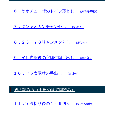
６．ヤオチュー牌のトイツ落とし
（約2分40秒）
７．タンヤオカンチャン外し
（約3分）
８．２３・７８リャンメン外し
（約5分）
９．変則序盤後の字牌生牌手出し
（約3分）
１０．ドラ表示牌の手出し
（約2分）
親の読み方（土田の捨て牌読み）
１１．字牌切り後の１・９切り
（約2分30秒）