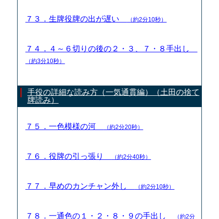
７３．生牌役牌の出が遅い
（約2分10秒）
７４．４～６切りの後の２・３、７・８手出し
（約3分10秒）
手役の詳細な読み方（一気通貫編）（土田の捨て
牌読み）
７５．一色模様の河
（約2分20秒）
７６．役牌の引っ張り
（約2分40秒）
７７．早めのカンチャン外し
（約2分10秒）
７８．一通色の１・２・８・９の手出し
（約2分