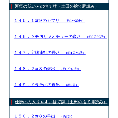
運気の低い人の捨て牌（土田の捨て牌読み）
１４５．１or９のカブり
（約1分30秒）
１４６．ツモ切りヤオチューの多さ
（約2分30秒）
１４７．字牌連打の長さ
（約1分50秒）
１４８．２or８の遅出
（約1分40秒）
１４９．ドラそばの遅出
（約2分）
仕掛けの入りやすい捨て牌（土田の捨て牌読み）
１５０．２or８の早出
（約2分）