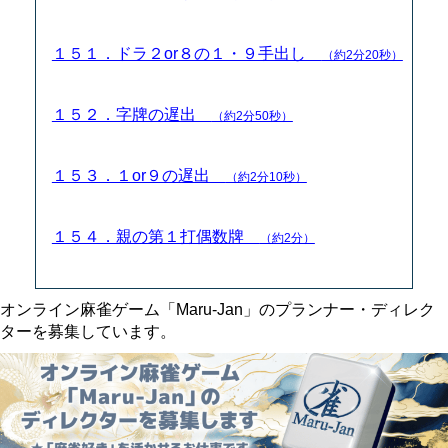
１５１．ドラ２or８の１・９手出し
（約2分20秒）
１５２．字牌の遅出
（約2分50秒）
１５３．１or９の遅出
（約2分10秒）
１５４．親の第１打偶数牌
（約2分）
オンライン麻雀ゲーム「Maru-Jan」のプランナー・ディレク
ターを募集しています。