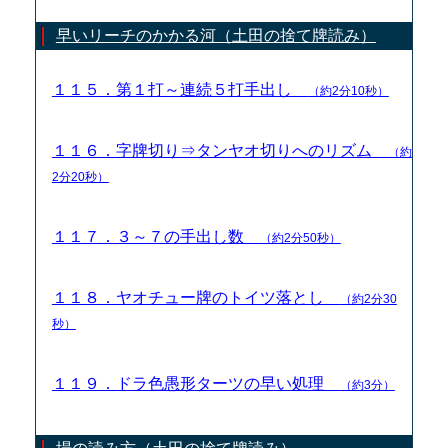
早いリーチのかかる河（土田の捨て牌読み）
１１５．第１打～連続５打手出し
（約2分10秒）
１１６．字牌切り⇒タンヤオ切りへのリズム
（約
2分20秒）
１１７．３～７の手出し数
（約2分50秒）
１１８．ヤオチュー牌のトイツ落とし
（約2分30
秒）
１１９．ドラ色愚形ターツの早い処理
（約3分）