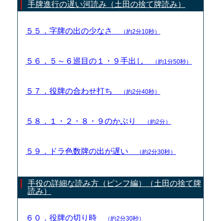
手牌進行の遅い河読み（土田の捨て牌読み）
５５．字牌の出の少なさ
（約2分10秒）
５６．５～６巡目の１・９手出し
（約1分50秒）
５７．役牌の合わせ打ち
（約2分40秒）
５８．１・２・８・９のかぶり
（約2分）
５９．ドラ色数牌の出が遅い
（約2分30秒）
手役の詳細な読み方（ピンフ編）（土田の捨て牌
読み）
６０．役牌の切り時
（約2分30秒）