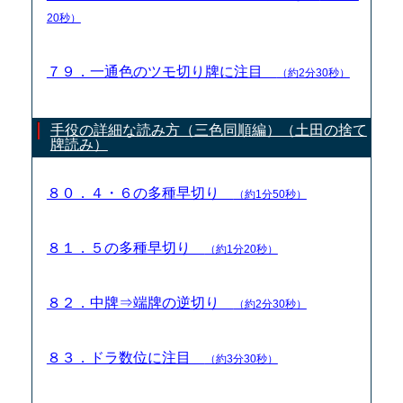
20秒）
７９．一通色のツモ切り牌に注目
（約2分30秒）
手役の詳細な読み方（三色同順編）（土田の捨て
牌読み）
８０．４・６の多種早切り
（約1分50秒）
８１．５の多種早切り
（約1分20秒）
８２．中牌⇒端牌の逆切り
（約2分30秒）
８３．ドラ数位に注目
（約3分30秒）