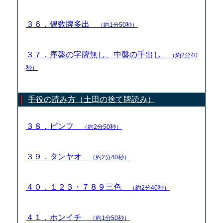
３６．偶数牌多出
（約1分50秒）
３７．序盤の字牌無し、中盤の手出し
（約2分40
秒）
手役の読み方（土田の捨て牌読み）
３８．ピンフ
（約2分50秒）
３９．タンヤオ
（約2分40秒）
４０．１２３・７８９三色
（約2分40秒）
４１．ホンイチ
（約1分50秒）