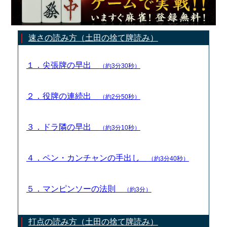
速さの読み方（土田の捨て牌読み）
１．尖張牌の早出
（約3分30秒）
２．役牌の連続出
（約2分50秒）
３．ドラ隣の早出
（約3分10秒）
４．ペン・カンチャンの手出し
（約3分40秒）
５．マンピンソーの法則
（約3分）
打点の読み方（土田の捨て牌読み）