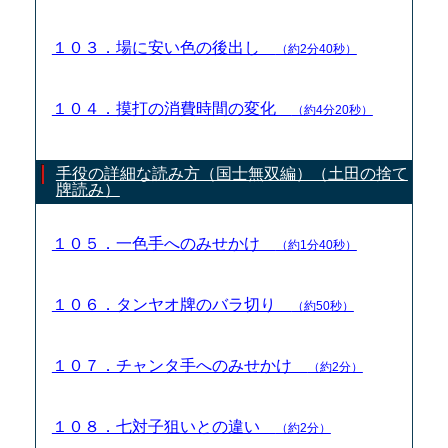
１０３．場に安い色の後出し
（約2分40秒）
１０４．摸打の消費時間の変化
（約4分20秒）
手役の詳細な読み方（国士無双編）（土田の捨て
牌読み）
１０５．一色手へのみせかけ
（約1分40秒）
１０６．タンヤオ牌のバラ切り
（約50秒）
１０７．チャンタ手へのみせかけ
（約2分）
１０８．七対子狙いとの違い
（約2分）