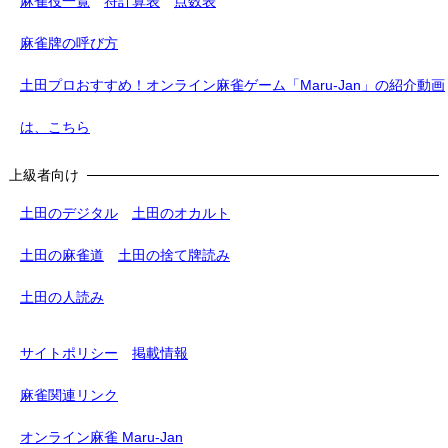
麻雀役一覧
符計算表
点数表
麻雀牌の呼び方
土田プロおすすめ！オンライン麻雀ゲーム「Maru-Jan」の紹介動画
は、こちら
上級者向け
土田のデジタル
土田のオカルト
土田の麻雀道
土田の捨て牌読み
土田の人読み
サイトポリシー
掲載情報
麻雀関連リンク
オンライン麻雀 Maru-Jan