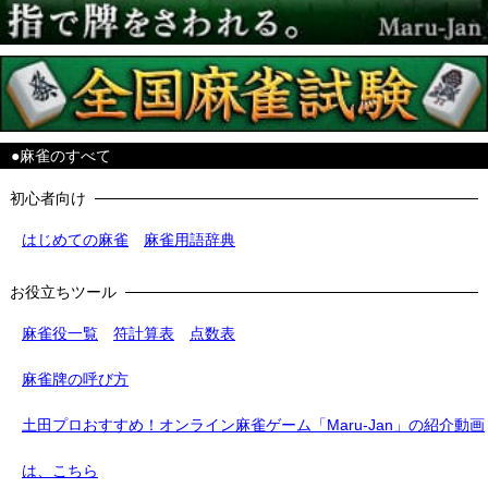
●麻雀のすべて
初心者向け
はじめての麻雀
麻雀用語辞典
お役立ちツール
麻雀役一覧
符計算表
点数表
麻雀牌の呼び方
土田プロおすすめ！オンライン麻雀ゲーム「Maru-Jan」の紹介動画
は、こちら